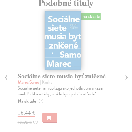
Podobné tituly
na sklade
Sociálne siete musia byť zničené
S
K
Marec Samo
| Kniha
Sociálne siete nám ubližujú ako jednotlivcom a kazia
Mik
medziľudské vzťahy, rozkladajú spoločnosť a def...
Mon
o k
Na sklade
?
Na
16,44 €
23
16,95 €
?
24