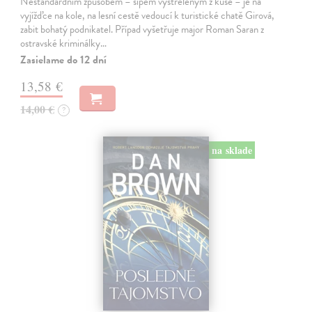
Nestandardním způsobem – šípem vystřeleným z kuše – je na
vyjížďce na kole, na lesní cestě vedoucí k turistické chatě Girová,
zabit bohatý podnikatel. Případ vyšetřuje major Roman Saran z
ostravské kriminálky…
Zasielame do 12 dní
13,58 €
14,00 €
?
na sklade