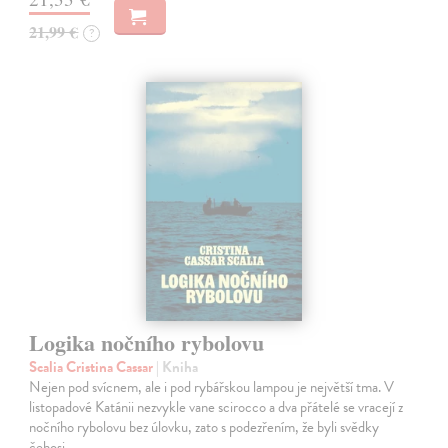
21,99 €
?
Logika nočního rybolovu
Scalia Cristina Cassar
| Kniha
Nejen pod svícnem, ale i pod rybářskou lampou je největší tma. V
listopadové Katánii nezvykle vane scirocco a dva přátelé se vracejí z
nočního rybolovu bez úlovku, zato s podezřením, že byli svědky
čehosi…