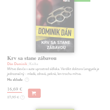
Krv sa stane zábavou
Dán Dominik
| Kniha
Mŕtve dievča v aute uprostred sídliska. Verdikt doktora Lengyela je
jednoznačný - mladá, zdravá, pekná, len trochu mŕtva.
Na sklade
?
16,69 €
17,95 €
?