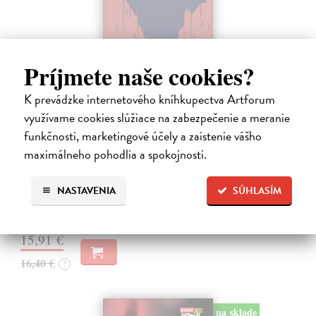
Príjmete naše cookies?
K prevádzke internetového kníhkupectva Artforum
využívame cookies slúžiace na zabezpečenie a meranie
Tramwaj na Sachsenberg
funkčnosti, marketingové účely a zaistenie vášho
Sagitarius Petr
| Kniha
maximálneho pohodlia a spokojnosti.
Tramwaj Cafe je kavárna v polském Těšíně a zároveň místo, kde se
sbíhají všechny nitky související s dalším brutálním zločinem, který
musí vyřešit Roman Saran, major ostravské kriminálky, a jeho tým.
NASTAVENIA
SÚHLASÍM
Jak…
Zasielame do 12 dní
15,91 €
16,40 €
?
na sklade