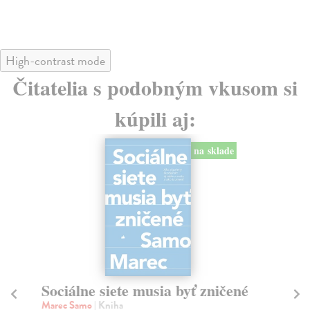
High-contrast mode
Čitatelia s podobným vkusom si
kúpili aj:
na sklade
Sociálne siete musia byť zničené
S
K
Marec Samo
| Kniha