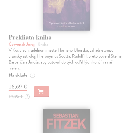
Prekliata kniha
Červenák Juraj
| Kniha
V Košiciach, sídelnom meste Horného Uhorska, záhadne zmizol
cisársky astrológ Hieronymus Scotta. Rudolf II. preto poveril Steina,
Barbariča a Jaroša, aby putovali do tých odľahlých končín a našli
nielen…
Na sklade
?
16,69 €
17,95 €
?