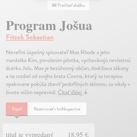
Prečítať ukážku
Program Jošua
Fitzek Sebastian
Neveľmi úspešný spisovateľ Max Rhode a jeho
manželka Kim, povolaním pilotka, vychovávajú nevlastnú
dcérku Jolu. Max je bezúhonný občan, dodržiava zákony
a na rozdiel od svojho brata Cosma, ktorý sa terapiou
opakovane pokúša zbaviť pedofilných sklonov, sa nikdy v
živote ničím neprevinil.
Čítať ďalej
↓
Kúpiť
Rezervovať v kníhkupectve
titul je vypredaný
18,95 €