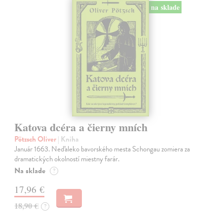
na sklade
Katova dcéra a čierny mních
Pötzsch Oliver
| Kniha
Január 1663. Neďaleko bavorského mesta Schongau zomiera za
dramatických okolností miestny farár.
Na sklade
?
17,96 €
18,90 €
?