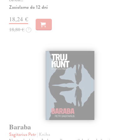
Zasielame do 12 dní
18,24 €
18,80 €
?
Baraba
Sagitarius Petr
| Kniha