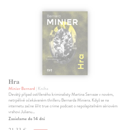
Hra
Minier Bernard
| Kniha
Devátý případ ostříleného kriminalisty Martina Servaze v novém,
netrpělivě očekávaném thrilleru Bernarda Miniera. Když se na
internetu začne šířit true crime podcast o nepolapitelném sériovém
vrahovi Julianu…
Zasielame do 14 dní
21,33 €