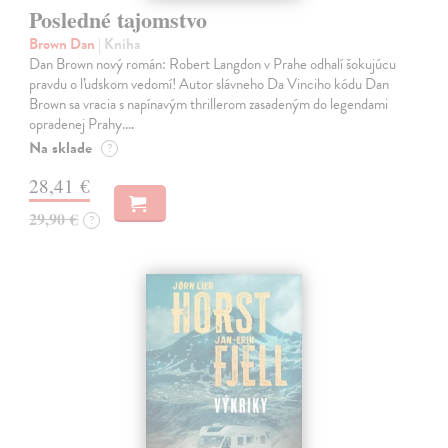
Posledné tajomstvo
Brown Dan
| Kniha
Dan Brown nový román: Robert Langdon v Prahe odhalí šokujúcu
pravdu o ľudskom vedomí! Autor slávneho Da Vinciho kódu Dan
Brown sa vracia s napínavým thrillerom zasadeným do legendami
opradenej Prahy.…
Na sklade
?
28,41 €
29,90 €
?