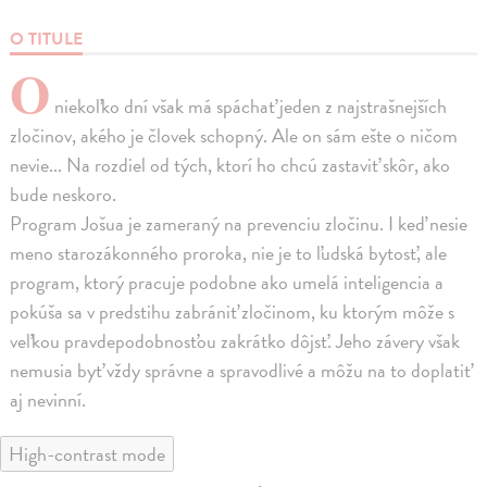
O TITULE
O
niekoľko dní však má spáchať jeden z najstrašnejších
zločinov, akého je človek schopný. Ale on sám ešte o ničom
nevie... Na rozdiel od tých, ktorí ho chcú zastaviť skôr, ako
bude neskoro.
Program Jošua je zameraný na prevenciu zločinu. I keď nesie
meno starozákonného proroka, nie je to ľudská bytosť, ale
program, ktorý pracuje podobne ako umelá inteligencia a
pokúša sa v predstihu zabrániť zločinom, ku ktorým môže s
veľkou pravdepodobnosťou zakrátko dôjsť. Jeho závery však
nemusia byť vždy správne a spravodlivé a môžu na to doplatiť
aj nevinní.
High-contrast mode