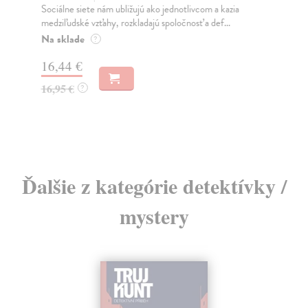
Sociálne siete nám ubližujú ako jednotlivcom a kazia
Mik
medziľudské vzťahy, rozkladajú spoločnosť a def...
Mon
o k
Na sklade
?
Na
16,44 €
23
16,95 €
?
24
Ďalšie z kategórie detektívky /
mystery