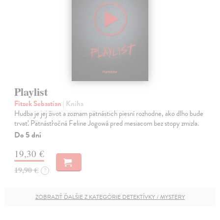
Playlist
Fitzek Sebastian
| Kniha
Hudba je jej život a zoznam pätnástich piesní rozhodne, ako dlho bude
trvať. Pätnásťročná Feline Jogowá pred mesiacom bez stopy zmizla.
Do 5 dní
19,30 €
19,90 €
?
ZOBRAZIŤ ĎALŠIE Z KATEGÓRIE DETEKTÍVKY / MYSTERY