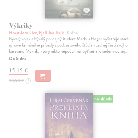
Výkriky
Horst Jorn Lier, Fjell Jan-Erik
| Kniha
Bývalý vojak a bývalý policajný študent Markus Heger vyšetruje staré
aj nové kriminálne prípady z podcastového štúdia v zadnej časti svojho
karavanu. Výkrik, ktorý nikto nepočul mal byť seriál o sedemročnej…
Do 5 dní
15,15 €
15,95 €
?
na sklade