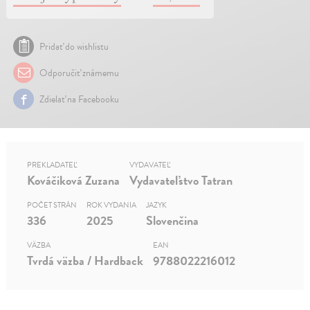
Pridať do wishlistu
Odporučiť známemu
Zdielať na Facebooku
PREKLADATEĽ
VYDAVATEĽ
Kováčiková Zuzana
Vydavateľstvo Tatran
POČET STRÁN
ROK VYDANIA
JAZYK
336
2025
Slovenčina
VÄZBA
EAN
Tvrdá väzba / Hardback
9788022216012