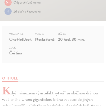
Odporučiť známemu
Zdielať na Facebooku
VYDAVATEĽ
VERZIA
DĹŽKA
OneHotBook
Neskrátená
20 hod. 30 min.
ZVUK
Čeština
O TITULE
K
dyž mimozemský artefakt vytvoří za oběžnou dráhou
vzdáleného Uranu gigantickou bránu vedoucí do jiných
galaxií, zamíří k ní flotila vojenských a vědeckých lodí Marsu,