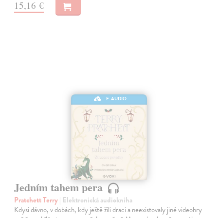
15,16 €
E-AUDIO
Jedním tahem pera
Pratchett Terry
| Elektronická audiokniha
Kdysi dávno, v dobách, kdy ještě žili draci a neexistovaly jiné videohry