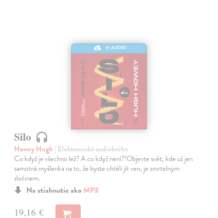
E-AUDIO
Silo
Howey Hugh
| Elektronická audiokniha
Co když je všechno lež? A co když není?!Objevte svět, kde už jen
samotná myšlenka na to, že byste chtěli jít ven, je smrtelným
zločinem.
Na stiahnutie ako
MP3
19,16 €