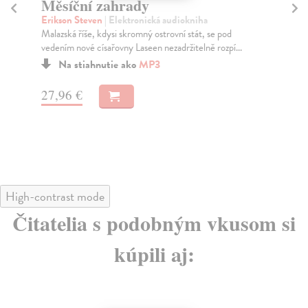
Měsíční zahrady
D
Erikson Steven
| Elektronická audiokniha
Er
Malazská říše, kdysi skromný ostrovní stát, se pod
Z t
vedením nové císařovny Laseen nezadržitelně rozpí...
vša
Na stiahnutie ako
MP3
27,96 €
31
High-contrast mode
Čitatelia s podobným vkusom si
kúpili aj: