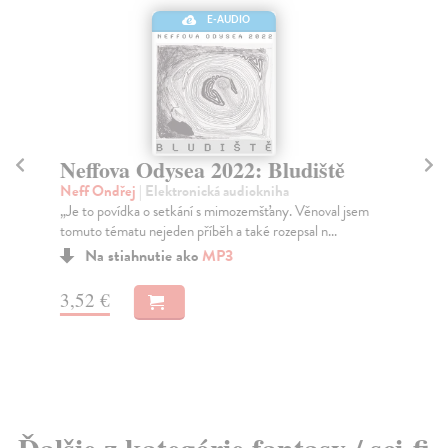
E-AUDIO
Neffova Odysea 2022: Bludiště
N
Neff Ondřej
| Elektronická audiokniha
Ne
„Je to povídka o setkání s mimozemšťany. Věnoval jsem
Lui
tomuto tématu nejeden příběh a také rozepsal n...
toh
Na stiahnutie ako
MP3
3,52 €
3,