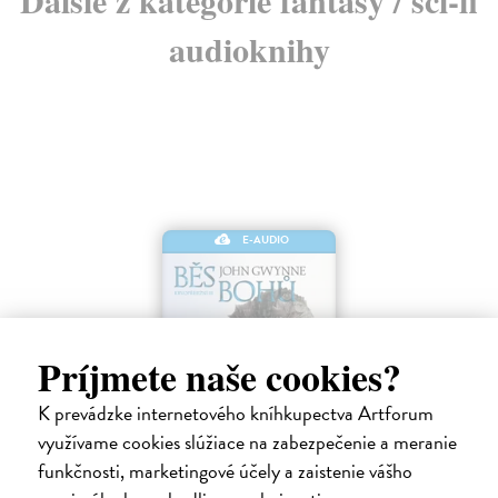
Ďalšie z kategórie fantasy / sci-fi
audioknihy
E-AUDIO
Príjmete naše cookies?
K prevádzke internetového kníhkupectva Artforum
Běs bohů
využívame cookies slúžiace na zabezpečenie a meranie
funkčnosti, marketingové účely a zaistenie vášho
Gwynne John
| Elektronická audiokniha
Dračí bohyně Lik-Rifa, po dlouhých staletích osvobozená z