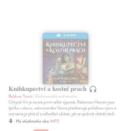
E-AUDIO
Knihkupectví a kostní prach
Baldree Travis
| Elektronická audiokniha
Orkyně Viv je na své první velké výpravě. Rakemovi Havrani jsou
špička v oboru, nekromantka Varina představuje pořádnou výzvu a
ona sama je plná sil a odhodlání ukázat, jak se správně ohánět šavlí.
Na stiahnutie ako
MP3