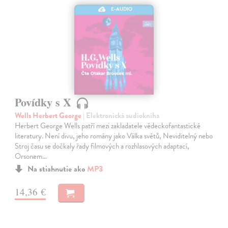
E-AUDIO
Povídky s X
Wells Herbert George
| Elektronická audiokniha
Herbert George Wells patří mezi zakladatele vědeckofantastické
literatury. Není divu, jeho romány jako Válka světů, Neviditelný nebo
Stroj času se dočkaly řady filmových a rozhlasových adaptací,
Orsonem…
Na stiahnutie ako
MP3
14,36 €