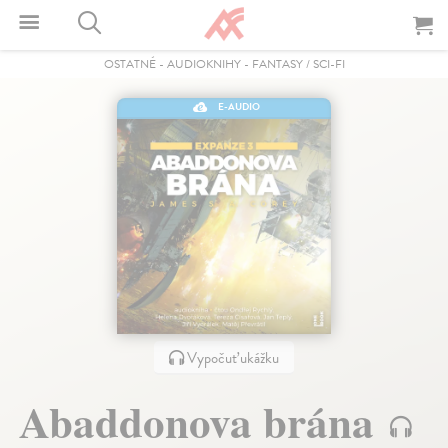
OSTATNÉ
-
AUDIOKNIHY
-
FANTASY / SCI-FI
E-AUDIO
Vypočuť ukážku
Abaddonova brána