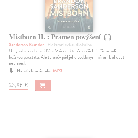
Mistborn II. : Pramen povýšení
Sanderson Brandon
| Elektronická audiokniha
Uplynul rok od smrti Pána Vládce, kterému všichni přisuzovali
božskou podstatu. Ale tyranův pád jeho poddaným mír ani blahobyt
nepřinesl.
Na stiahnutie ako
MP3
23,96 €