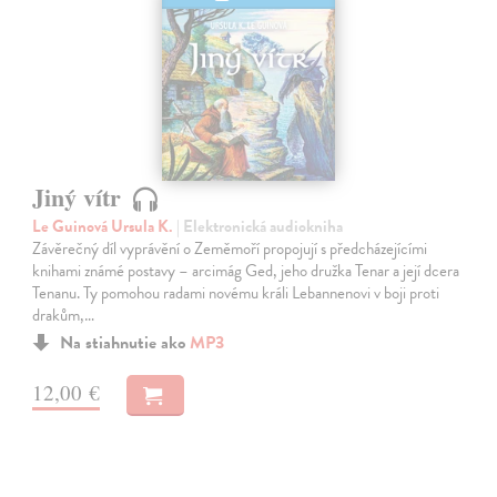
Jiný vítr
Le Guinová Ursula K.
| Elektronická audiokniha
Závěrečný díl vyprávění o Zeměmoří propojují s předcházejícími
knihami známé postavy – arcimág Ged, jeho družka Tenar a její dcera
Tenanu. Ty pomohou radami novému králi Lebannenovi v boji proti
drakům,…
Na stiahnutie ako
MP3
12,00 €