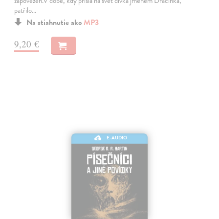
zapovězen.V době, kdy přišla na svět dívka jménem Dračinka,
patřilo…
Na stiahnutie ako
MP3
9,20 €
E-AUDIO