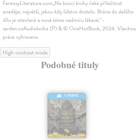
FantasyLiterature.com„Na konci knihy čeká příležitost
anaděje; největší, jakou kdy lidstvo dostalo. Brána do dalšího
dílu je otevřená a nové téma nadmíru lákavé.“–
sarden.czAudiokniha (P) & © OneHotBook, 2024. Všechna
práva vyhrazena.
High-contrast mode
Podobné tituly
E-AUDIO