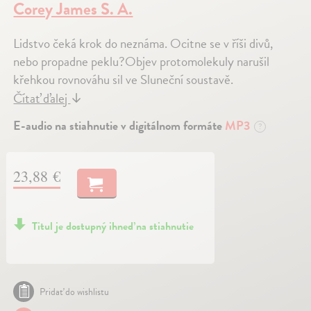
Corey James S. A.
Lidstvo čeká krok do neznáma. Ocitne se v říši divů,
nebo propadne peklu?Objev protomolekuly narušil
křehkou rovnováhu sil ve Sluneční soustavě.
Čítať ďalej
↓
E-audio na stiahnutie v digitálnom formáte
MP3
?
23,88 €
Titul je dostupný ihneď na stiahnutie
Pridať do wishlistu