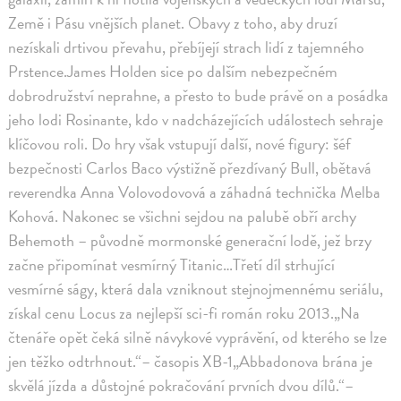
Země i Pásu vnějších planet. Obavy z toho, aby druzí
nezískali drtivou převahu, přebíjejí strach lidí z tajemného
Prstence.James Holden sice po dalším nebezpečném
dobrodružství neprahne, a přesto to bude právě on a posádka
jeho lodi Rosinante, kdo v nadcházejících událostech sehraje
klíčovou roli. Do hry však vstupují další, nové figury: šéf
bezpečnosti Carlos Baco výstižně přezdívaný Bull, obětavá
reverendka Anna Volovodovová a záhadná technička Melba
Kohová. Nakonec se všichni sejdou na palubě obří archy
Behemoth – původně mormonské generační lodě, jež brzy
začne připomínat vesmírný Titanic…Třetí díl strhující
vesmírné ságy, která dala vzniknout stejnojmennému seriálu,
získal cenu Locus za nejlepší sci-fi román roku 2013.„Na
čtenáře opět čeká silně návykové vyprávění, od kterého se lze
jen těžko odtrhnout.“– časopis XB-1„Abbadonova brána je
skvělá jízda a důstojné pokračování prvních dvou dílů.“–