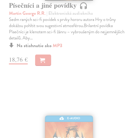
Písečníci a jiné povídky
Martin George R.R.
| Elektronická audiokniha
Sedm raných sci-fi povídek s prvky hororu autora Hry o trůny
dokážou pohltit svou sugestivní atmosférou.Brilantní povídka
Písečníci je klenotem sci-fi žánru – vybroušeným do nejjemnějších
detailů. Aby…
Na stiahnutie ako
MP3
18,76 €
E-AUDIO