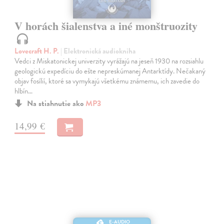
V horách šialenstva a iné monštruozity
Lovecraft H. P.
| Elektronická audiokniha
Vedci z Miskatonickej univerzity vyrážajú na jeseň 1930 na rozsiahlu
geologickú expedíciu do ešte nepreskúmanej Antarktídy. Nečakaný
objav fosílií, ktoré sa vymykajú všetkému známemu, ich zavedie do
hlbín…
Na stiahnutie ako
MP3
14,99 €
E-AUDIO