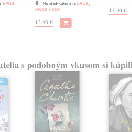
ko
EPUB
,
Na stiahnutie ako
EPUB
,
MOBI
a
PDF
13,90 €
13,90 €
atelia s podobným vkusom si kúpili
HA