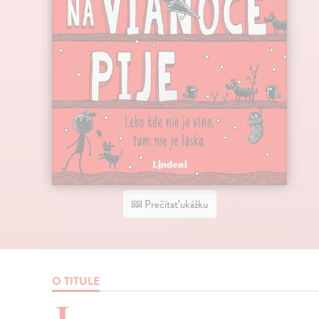
Prečítať ukážku
O TITULE
J