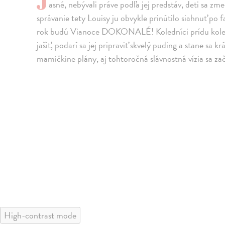
asné, nebývali práve podľa jej predstáv, deti sa zm
správanie tety Louisy ju obvykle prinútilo siahnuť po
rok budú Vianoce DOKONALÉ! Koledníci prídu koledo
jašiť, podarí sa jej pripraviť skvelý puding a stane sa
mamičkine plány, aj tohtoročná slávnostná vízia sa zač
High-contrast mode