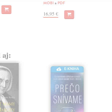
MOBI
a
PDF
MO
16,95 €
13
 aj:
E-KNIHA