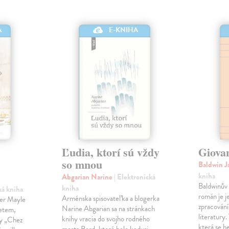
A
E-KNIHA
Ľudia, ktorí sú vždy
Giova
so mnou
Baldwin 
kniha
Abgarian Narine
| Elektronická
Baldwinův 
kniha
ká kniha
román je j
Arménska spisovateľka a blogerka
ter Mayle
zpracování
Narine Abgarian sa na stránkach
zetem,
literatury.
knihy vracia do svojho rodného
ny „Chez
která se h
mesta Berd, ktoré bolo kedysi