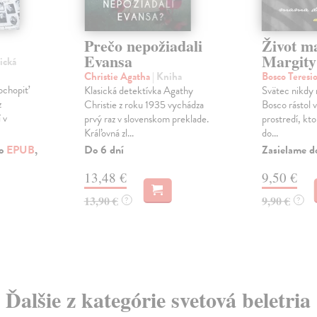
Prečo nepožiadali
Život 
Evansa
Margity
ická
Christie Agatha
| Kniha
Bosco Teresi
chopiť
Klasická detektívka Agathy
Svätec nikdy 
z
Christie z roku 1935 vychádza
Bosco rástol 
 v
prvý raz v slovenskom preklade.
prostredí, kto
Kráľovná zl...
do...
Do 6 dní
Zasielame d
ko
EPUB
,
13,48 €
9,50 €
13,90 €
9,90 €
?
?
Ďalšie z kategórie svetová beletria