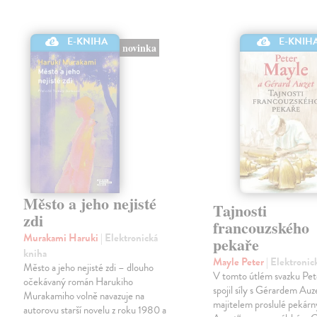
E-KNIHA
E-KNIH
novinka
Město a jeho nejisté
Tajnosti
zdi
francouzského
Murakami Haruki
| Elektronická
pekaře
kniha
Mayle Peter
| Elektronic
Město a jeho nejisté zdi – dlouho
V tomto útlém svazku Pe
očekávaný román Harukiho
spojil síly s Gérardem Au
Murakamiho volně navazuje na
majitelem proslulé pekár
autorovu starší novelu z roku 1980 a