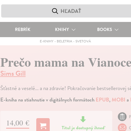
REBRÍK
KNIHY
BOOKS
E-KNIHY
-
BELETRIA
-
SVETOVÁ
Prečo mama na Vianoce 
Sims Gill
Šťastné a veselé... a na zdravie! Pokračovanie bestsellerovej s
E-kniha na stiahnutie v digitálnych formátoch
EPUB
,
MOBI
a
P
14,00 €
Titul je dostupný ihneď
O