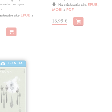
 se nebezpečnými
Na stiahnutie ako
EPUB
,
 a…
MOBI
a
PDF
iahnutie ako
EPUB
a
16,95 €
€
E-KNIHA