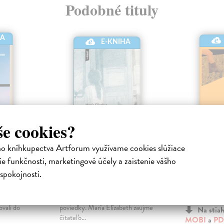
Podobné tituly
HA
E-KNIHA
še cookies?
ho kníhkupectva Artforum využívame cookies slúžiace
Izba v inom svete
Western
e funkčnosti, marketingové účely a zaistenie vášho
ická
Bragadóttir Elísabet María
|
Pourchet Ma
spokojnosti.
Elektronická kniha
kniha
 v
Debutová zbierka poviedok
Všetci uteká
 keď sa
vychádzajúcej hviezdy islandskej
hanbou, iný p
ovali do
poviedky. María Elízabeth zaujme
Na stia
čitateľo...
MOBI
a
PD