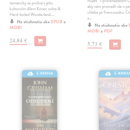
Auzet“ v provensálském C
tematicky se prolíná s jeho
aby nám prozradil vše o p
kultovním dílem Konec světa &
chleba po francouzsku. Od
Hard-boiled Wonderland.…
a…
Na stiahnutie ako
EPUB
a
Na stiahnutie ako
MOBI
MOBI
a
PDF
24,84 €
5,73 €
E-KNIHA
E-KNIH