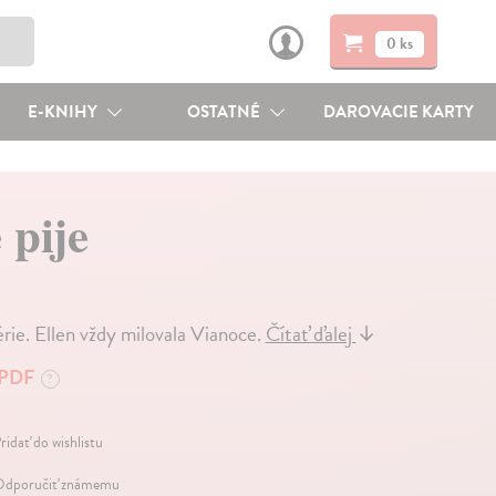
0 ks
E-KNIHY
OSTATNÉ
DAROVACIE KARTY
pije
érie. Ellen vždy milovala Vianoce.
Čítať ďalej
↓
PDF
?
ridať do wishlistu
dporučiť známemu