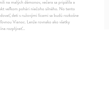
enili na malých démonov, večera sa pripálila a
 fakt veľkom pohári niečoho silného. No tento
vať, deti s ružovými lícami sa budú rozkošne
 kráľovnou Vianoc. Lenže rovnako ako všetky
ína rozplývať...