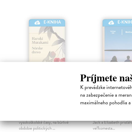
E-KNIHA
E-KNI
Príjmete na
K prevádzke internetové
Nórske drevo
Wellness
na zabezpečenie a merani
Murakami Haruki
| Elektronická
Hill Nathan
| Elektron
maximálneho pohodlia a 
kniha
kniha
Tridsaťsedemročný Tóru
Všetko sa to začalo ešte
Watanabe spomína na svoje
deväťdesiatych rokoch,
vysokoškolské časy, na búrlivé
Jack a Elizabeth prisťah
obdobie politických ...
veľkomesta...