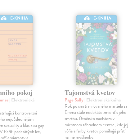
E-KNIHA
E-KNIHA
nniho pokoj
Tajomstvá kvetov
James
| Elektronická
Page Sally
| Elektronická kniha
Rok po smrti milovaného manžela sa
Emma stále nedokáže zmieriť s jeho
strhující kontroverzní
smrťou. Útočisko nachádza v
eho nejdůslednějším
miestnom záhradnom centre, kde jej
m sexuality a klasikou gay
vôňa a farby kvetov pomáhajú prísť
 V Paříži padesátých let,
na iné myšlienky.
emží emigranty a