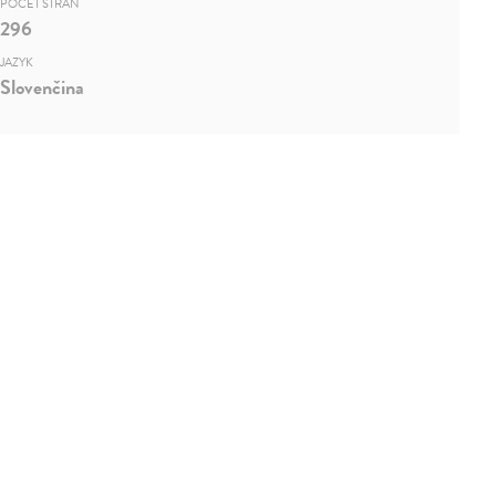
POČET STRÁN
296
JAZYK
Slovenčina