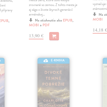
availlonu,
vyznačuje
zrovnané so zemou. Z tohto mesta je
ečení
známostmi
aj sága o živote štyroch generácií
 přípravy
arménskej…
Na st
MOBI
Na stiahnutie ako
EPUB
,
EPUB
,
MOBI
a
PDF
14,18 
13,90 €
A
E-KNIHA