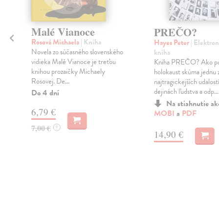
Malé Vianoce
t
PREČO?
Rosová Michaela
| Kniha
Hayes Peter
| Elektron
Novela zo súčasného slovenského
kniha
vidieka Malé Vianoce je treťou
Kniha PREČO? Ako po
knihou prozaičky Michaely
h
holokaust skúma jednu 
Rosovej. De...
najtragickejších udalostí
dejinách ľudstva a odp...
Do 4 dní
Na stiahnutie a
6,79 €
MOBI
a
PDF
7,00 €
?
14,90 €