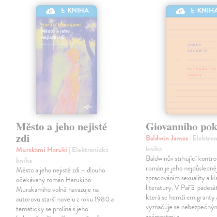
E-KNIHA
E-KNIH
Město a jeho nejisté
Giovanniho pok
zdi
Baldwin James
| Elektro
kniha
Murakami Haruki
| Elektronická
Baldwinův strhující kontro
kniha
román je jeho nejdůsledně
Město a jeho nejisté zdi – dlouho
zpracováním sexuality a kl
očekávaný román Harukiho
literatury. V Paříži padesá
Murakamiho volně navazuje na
která se hemží emigranty 
autorovu starší novelu z roku 1980 a
vyznačuje se nebezpečný
tematicky se prolíná s jeho
známostmi a…