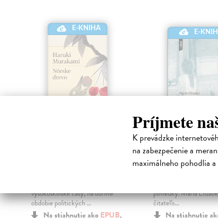
E-KNIHA
E-KNI
Príjmete na
K prevádzke internetové
Nórske drevo
Izba v inom s
na zabezpečenie a merani
Murakami Haruki
| Elektronická
Bragadóttir Elísabet 
maximálneho pohodlia a 
kniha
Elektronická kniha
Tridsaťsedemročný Tóru
Debutová zbierka povi
a
Watanabe spomína na svoje
vychádzajúcej hviezdy i
vysokoškolské časy, na búrlivé
poviedky. María Elízab
obdobie politických ...
čitateľo...
Na stiahnutie ako
EPUB
,
Na stiahnutie a