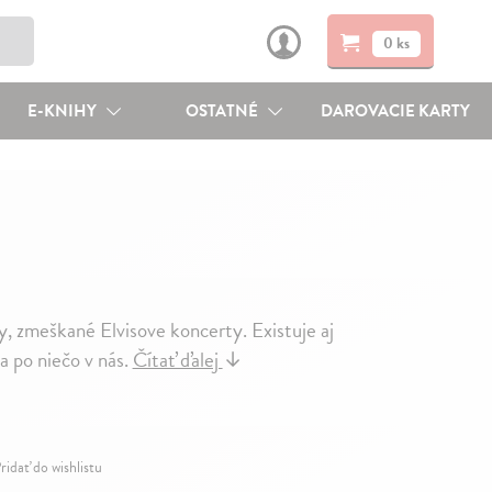
0 ks
E-KNIHY
OSTATNÉ
DAROVACIE KARTY
y, zmeškané Elvisove koncerty. Existuje aj
a po niečo v nás.
Čítať ďalej
↓
ridať do wishlistu