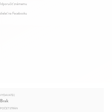
dporučiť známemu
dielať na Facebooku
VYDAVATEĽ
Brak
POČET STRÁN