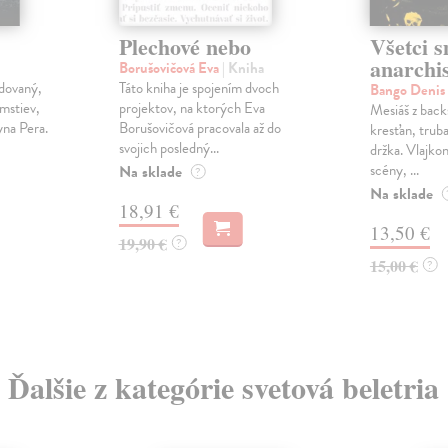
Plechové nebo
Všetci 
anarchis
Borušovičová Eva
| Kniha
dovaný,
Táto kniha je spojením dvoch
Bango Denis
omstiev,
projektov, na ktorých Eva
Mesiáš z back
yna Pera.
Borušovičová pracovala až do
kresťan, truba
svojich posledný...
držka. Vlajkon
scény, ...
Na sklade
?
Na sklade
18,91 €
13,50 €
19,90 €
?
15,00 €
?
Ďalšie z kategórie svetová beletria