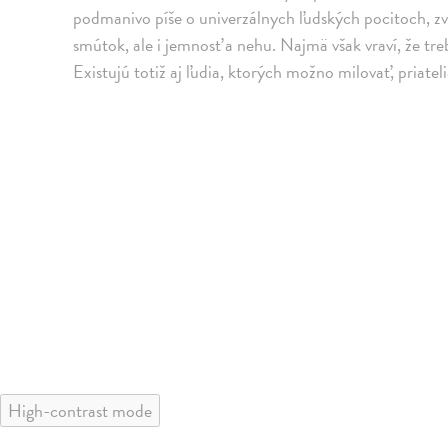
podmanivo píše o univerzálnych ľudských pocitoch, zvlá
smútok, ale i jemnosť a nehu. Najmä však vraví, že tre
Existujú totiž aj ľudia, ktorých možno milovať, priateli
High-contrast mode