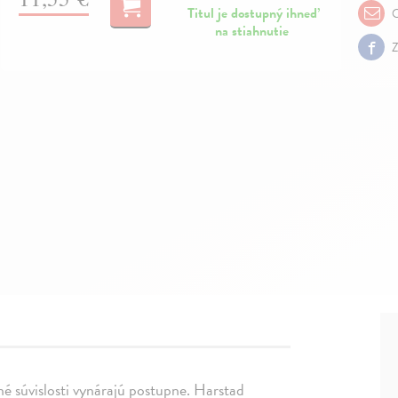
Titul je dostupný ihneď
O
na stiahnutie
Z
é súvislosti vynárajú postupne. Harstad