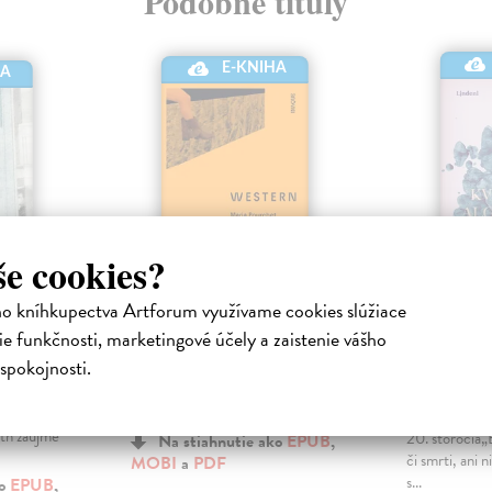
Podobné tituly
E-KNIHA
HA
še cookies?
ho kníhkupectva Artforum využívame cookies slúžiace
vete
Western
Kvety p
e funkčnosti, marketingové účely a zaistenie vášho
Algerno
María
|
Pourchet Maria
| Elektronická
spokojnosti.
kniha
Keyes Danie
edok
Všetci utekáme. Niekto pred
kniha
slandskej
hanbou, iný pred láskou.
Kultový román
eth zaujme
20. storočia„B
Na stiahnutie ako
EPUB
,
či smrti, ani n
MOBI
a
PDF
s...
ko
EPUB
,