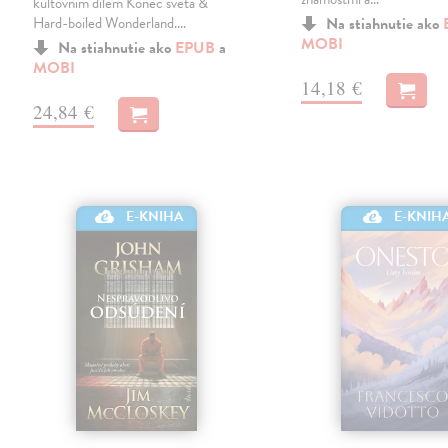
kultovním dílem Konec světa &
Hard-boiled Wonderland.…
Na stiahnutie ako
MOBI
Na stiahnutie ako
EPUB
a
MOBI
14,18 €
24,84 €
E-KNIHA
E-KNIH