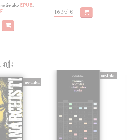
a
E
hnutie ako
EPUB
,
16,95 €
F
12
 aj:
novinka
novinka