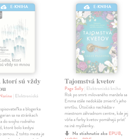
E-KNIHA
E-KNIHA
 ktorí sú vždy
Tajomstvá kvetov
ou
Page Sally
| Elektronická kniha
Rok po smrti milovaného manžela sa
 Narine
| Elektronická
Emma stále nedokáže zmieriť s jeho
smrťou. Útočisko nachádza v
spisovateľka a blogerka
miestnom záhradnom centre, kde jej
arian sa na stránkach
vôňa a farby kvetov pomáhajú prísť
ia do svojho rodného
na iné myšlienky.
, ktoré bolo kedysi
Na stiahnutie ako
EPUB
,
o zemou. Z tohto mesta je