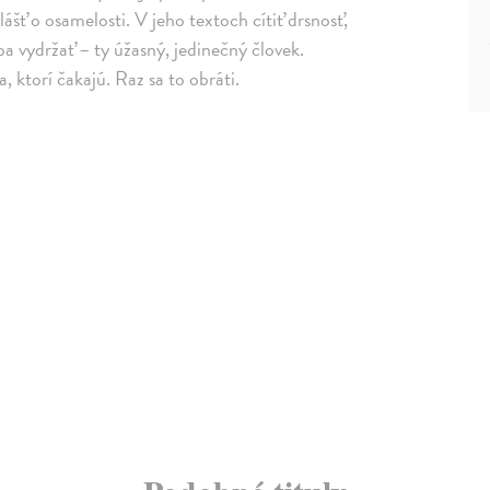
šť o osamelosti. V jeho textoch cítiť drsnosť,
ba vydržať – ty úžasný, jedinečný človek.
a, ktorí čakajú. Raz sa to obráti.