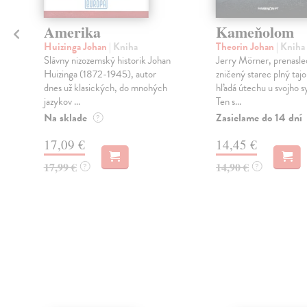
Amerika
Kameňolom
Huizinga Johan
| Kniha
Theorin Johan
| Kniha
Slávny nizozemský historik Johan
Jerry Mörner, prenasle
Huizinga (1872-1945), autor
zničený starec plný taj
dnes už klasických, do mnohých
hľadá útechu u svojho s
jazykov ...
Ten s...
Na sklade
Zasielame do 14 dní
?
17,09 €
14,45 €
17,99 €
14,90 €
?
?