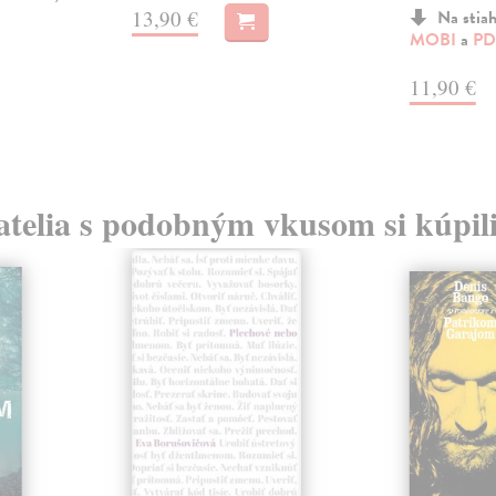
13,90 €
Na stia
MOBI
a
PD
11,90 €
atelia s podobným vkusom si kúpili