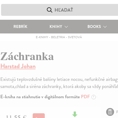
REBRÍK
KNIHY
BOOKS
E-KNIHY
-
BELETRIA
-
SVETOVÁ
Záchranka
Harstad Johan
Existujú teplovzdušné balóny letiace nocou, nefunkčné airbag
samota,chlad a siréna záchranky, ktorá akoby sa vždy ponáhľal
E-kniha na stiahnutie v digitálnom formáte
PDF
?
P
11,55 €