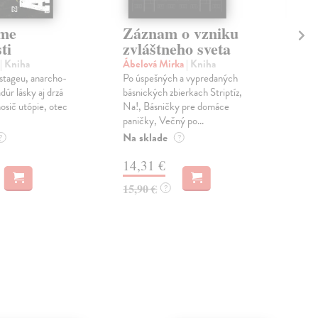
sme
Záznam o vzniku
Ha
ti
zvláštneho sveta
vy
| Kniha
Ábelová Mirka
| Kniha
Mor
stageu, anarcho-
Po úspešných a vypredaných
Ak e
dúr lásky aj drzá
básnických zbierkach Striptíz,
ozaj
osič utópie, otec
Na!, Básničky pre domáce
je t
paničky, Večný po...
Do 
Na sklade
?
?
16
14,31 €
16,
15,90 €
?