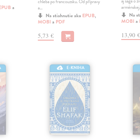
aj sága o ž
chleba po francouzsku. Od přípravy
EPUB
a
arménske
a…
Na st
Na stiahnutie ako
EPUB
,
MOBI
a
MOBI
a
PDF
13,90 
5,73 €
A
E-KNIHA