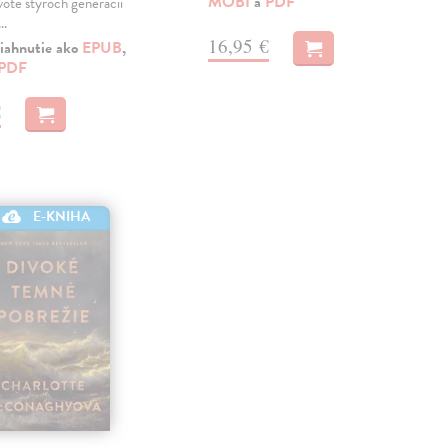
MOBI
a
PDF
ivote štyroch generácií
j…
16,95 €
iahnutie ako
EPUB
,
PDF
€
E-KNIHA