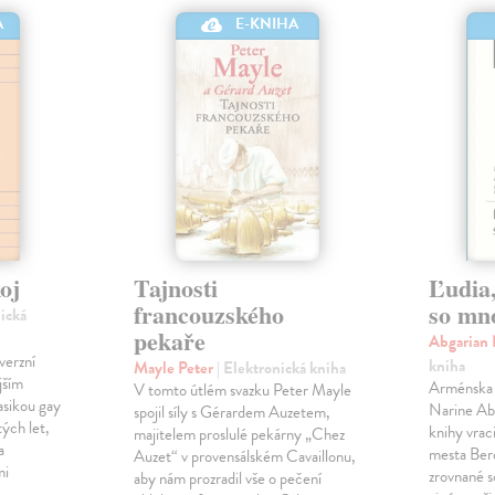
A
E-KNIHA
oj
Tajnosti
Ľudia,
francouzského
so mn
nická
pekaře
Abgarian
verzní
kniha
Mayle Peter
| Elektronická kniha
jším
Arménska 
V tomto útlém svazku Peter Mayle
asikou gay
Narine Abg
spojil síly s Gérardem Auzetem,
tých let,
knihy vrac
majitelem proslulé pekárny „Chez
a
mesta Berd
Auzet“ v provensálském Cavaillonu,
mi
zrovnané s
aby nám prozradil vše o pečení