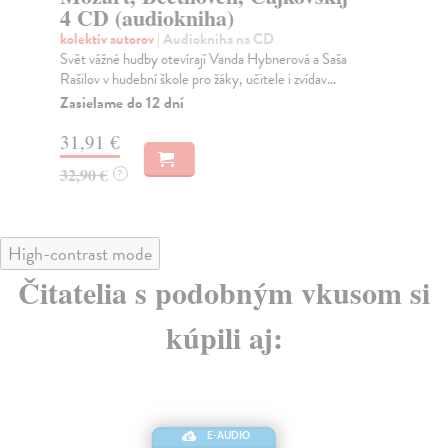
4 CD (audiokniha)
Can
Kni
kolektív autorov
| Audiokniha na CD
mar
Svět vážné hudby otevírají Vanda Hybnerová a Saša
pod
Rašilov v hudební škole pro žáky, učitele i zvídav...
Za
Zasielame do 12 dní
29
31,91 €
30
32,90 €
?
High-contrast mode
Čitatelia s podobným vkusom si
kúpili aj:
E-AUDIO