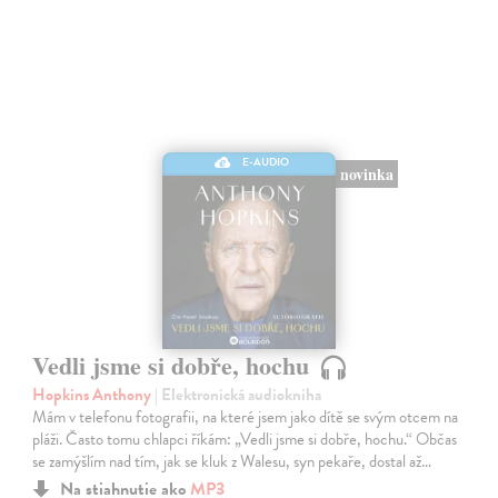
E-AUDIO
novinka
Vedli jsme si dobře, hochu
Hopkins Anthony
| Elektronická audiokniha
Mám v telefonu fotografii, na které jsem jako dítě se svým otcem na
pláži. Často tomu chlapci říkám: „Vedli jsme si dobře, hochu.“ Občas
se zamýšlím nad tím, jak se kluk z Walesu, syn pekaře, dostal až…
Na stiahnutie ako
MP3