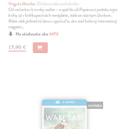
Vrzgula Monika
| Elektronická audiokniha
Od večierkov k tvrdej realite – a späť do uší.Papierovú podobu tejto
knihy už v kníhkupectvách nenájdete, stala sa vzácnym úlovkom.
Máte však jedinečnú šancu vypočuť si, ako znel kultový internetový
magazín…
Na stiahnutie ako
MP3
15,90 €
E-AUDIO
novinka