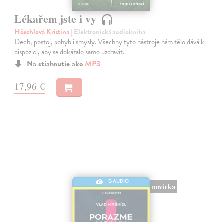
Lékařem jste i vy
Höschlová Kristina
| Elektronická audiokniha
Dech, postoj, pohyb i smysly. Všechny tyto nástroje nám tělo dává k
dispozici, aby se dokázalo samo uzdravit.
Na stiahnutie ako
MP3
17,96 €
E-AUDIO
novinka