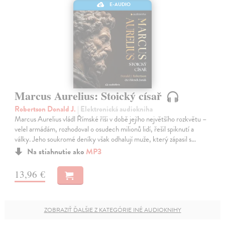
E-AUDIO
Marcus Aurelius: Stoický císař
Robertson Donald J.
| Elektronická audiokniha
Marcus Aurelius vládl Římské říši v době jejího největšího rozkvětu –
velel armádám, rozhodoval o osudech milionů lidí, řešil spiknutí a
války. Jeho soukromé deníky však odhalují muže, který zápasil s…
Na stiahnutie ako
MP3
13,96 €
ZOBRAZIŤ ĎALŠIE Z KATEGÓRIE INÉ AUDIOKNIHY