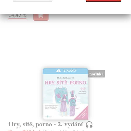
Na stiahnutie ako
MP3
14,45 €
E-AUDIO
novinka
Hry, sítě, porno - 2. vydání