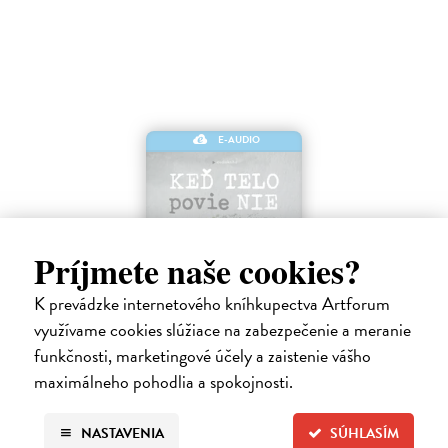
E-AUDIO
Príjmete naše cookies?
K prevádzke internetového kníhkupectva Artforum
Keď telo povie nie
využívame cookies slúžiace na zabezpečenie a meranie
Maté Gábor
| Elektronická audiokniha
funkčnosti, marketingové účely a zaistenie vášho
Prevencia pred chorobami ľudstvo zamestnáva od nepamäti. Lekár a
maximálneho pohodlia a spokojnosti.
uznávaný autor Gábor Maté verí, že spôsob akým premýšľame a
využívame svoju mozgovú kapacitu, má vplyv aj na naše fyzické
zdravie.
NASTAVENIA
SÚHLASÍM