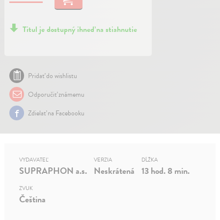
Titul je dostupný ihneď na stiahnutie
Pridať do wishlistu
Odporučiť známemu
Zdielať na Facebooku
VYDAVATEĽ
VERZIA
DĹŽKA
SUPRAPHON a.s.
Neskrátená
13 hod. 8 min.
ZVUK
Čeština