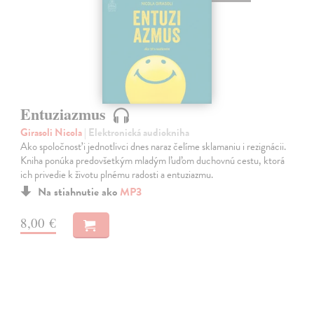
Entuziazmus
Girasoli Nicola
| Elektronická audiokniha
Ako spoločnosť i jednotlivci dnes naraz čelíme sklamaniu i rezignácii.
Kniha ponúka predovšetkým mladým ľuďom duchovnú cestu, ktorá
ich privedie k životu plnému radosti a entuziazmu.
Na stiahnutie ako
MP3
8,00 €