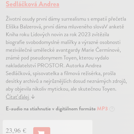
Sedláčková Andrea
Životní osudy první dámy surrealismu s empatií přečetla
Eliška Balzerová, první dáma mluveného slovaV anketě
Kniha roku Lidových novin za rok 2023 zvítězila
biografie svobodomyslné malířky a výrazné osobnosti
meziválečné umělecké avantgardy Marie Čermínové,
známé pod pseudonymem Toyen, kterou vydalo
nakladatelství PROSTOR. Autorka Andrea
Sedláčková, spisovatelka a filmová režisérka, prošla
desítky archivů a nejrůznějších dosud neznámých zdrojů,
aby objevila nikoliv mytickou, ale skutečnou Toyen.
Čítať ďalej
↓
E-audio na stiahnutie v digitálnom formáte
MP3
?
23,96 €