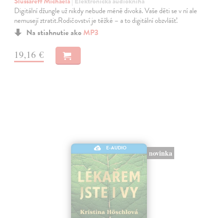
Slussareff Michaela
| Elektronická audiokniha
Digitální džungle už nikdy nebude méně divoká. Vaše děti se v ní ale
nemusejí ztratit.Rodičovství je těžké – a to digitální obzvlášť.
Na stiahnutie ako
MP3
19,16 €
E-AUDIO
novinka