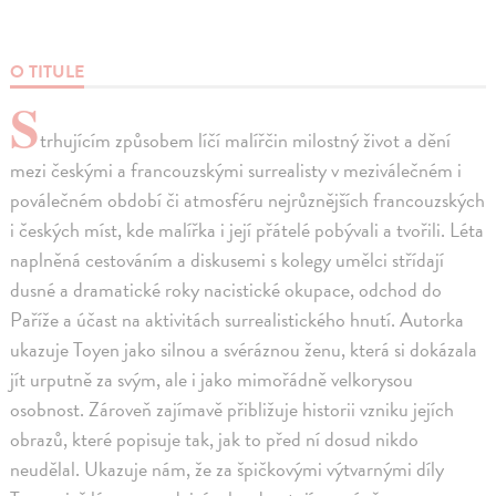
O TITULE
S
trhujícím způsobem líčí malířčin milostný život a dění
mezi českými a francouzskými surrealisty v meziválečném i
poválečném období či atmosféru nejrůznějších francouzských
i českých míst, kde malířka i její přátelé pobývali a tvořili. Léta
naplněná cestováním a diskusemi s kolegy umělci střídají
dusné a dramatické roky nacistické okupace, odchod do
Paříže a účast na aktivitách surrealistického hnutí. Autorka
ukazuje Toyen jako silnou a svéráznou ženu, která si dokázala
jít urputně za svým, ale i jako mimořádně velkorysou
osobnost. Zároveň zajímavě přibližuje historii vzniku jejích
obrazů, které popisuje tak, jak to před ní dosud nikdo
neudělal. Ukazuje nám, že za špičkovými výtvarnými díly