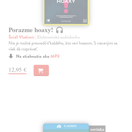
Porazme hoaxy!
Šnídl Vladimír
| Elektronická audiokniha
Nie je možné presvedčiť každého, kto verí hoaxom. S viacerými sa
však dá rozprávať.
Na stiahnutie ako
MP3
12,95 €
E-AUDIO
novinka