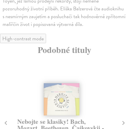
Toyen, jež lámou prodejní rekordy, stojí neméně
pozoruhodný životní příběh. Eliška Balzerová čte audioknihu
s nesmírným zaujetím a posluchači tak hodnověrně zpřítomní
malířčin život i popisovaná výtvarná díla.
High-contrast mode
Podobné tituly
Nebojte se klasiky! Bach,
P
Mozart, Beethoven, Čajkovskij -
(