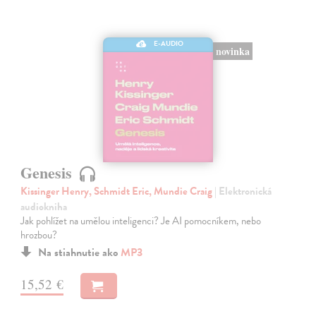
E-AUDIO
novinka
Genesis
Kissinger Henry, Schmidt Eric, Mundie Craig
| Elektronická
audiokniha
Jak pohlížet na umělou inteligenci? Je AI pomocníkem, nebo
hrozbou?
Na stiahnutie ako
MP3
15,52 €