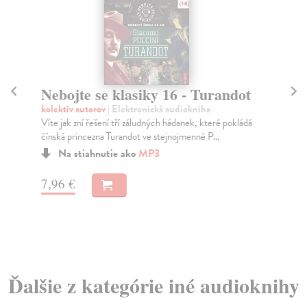
Nebojte se klasiky 16 - Turandot
S
dí
kolektív autorov
| Elektronická audiokniha
Víte jak zní řešení tří záludných hádanek, které pokládá
Fer
čínská princezna Turandot ve stejnojmenné P...
ST
nej
Na stiahnutie ako
MP3
cam
7,96 €
13
Ďalšie z kategórie iné audioknihy