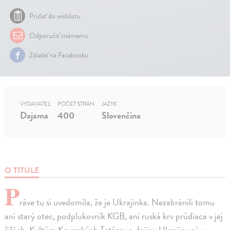
Pridať do wishlistu
Odporučiť známemu
Zdielať na Facebooku
VYDAVATEĽ
POČET STRÁN
JAZYK
Dajama
400
Slovenčina
O TITULE
P
ráve tu si uvedomila, že je Ukrajinka. Nezabránili tomu
ani starý otec, podplukovník KGB, ani ruská krv prúdiaca v jej
žilách. Kultúra Krymských Tatárov a dejiny Ukrajiny sú v