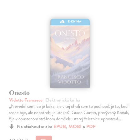
E-KNIHA
Onesto
Vidotto Francesco
| Elektronická kniha
„Nevedel som, čo je láska, ale v tej chvíli som to pochopil: je to, keď
srdce bije, ale nepotrebuje utekať.“ Guido Contin, prezývaný Koňak,
žije v opustenom strážnom domčeku starej železnice uprostred…
Na stiahnutie ako
EPUB
,
MOBI
a
PDF