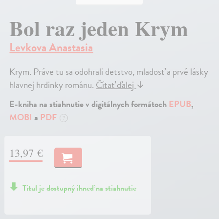
Bol raz jeden Krym
Levkova Anastasia
Krym. Práve tu sa odohrali detstvo, mladosť a prvé lásky
hlavnej hrdinky románu.
Čítať ďalej
↓
E-kniha na stiahnutie v digitálnych formátoch
EPUB
,
MOBI
a
PDF
?
13,97 €
Titul je dostupný ihneď na stiahnutie