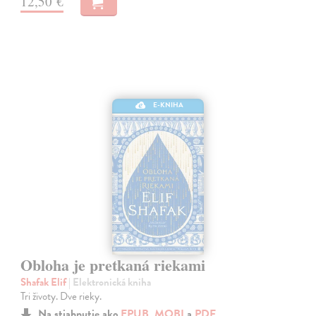
12,50 €
E-KNIHA
Obloha je pretkaná riekami
Shafak Elif
| Elektronická kniha
Tri životy. Dve rieky.
Na stiahnutie ako
EPUB
,
MOBI
a
PDF