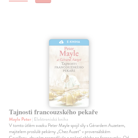
E-KNIHA
Tajnosti francouzského pekaře
Mayle Peter
| Elektronická kniha
V tomto útlém svazku Peter Mayle spojil síly s Gérardem Auzetem,
majitelem proslulé pekárny „Chez Auzet“ v provensálském
Cavaillonu, aby nám prozradil vše o pečení chleba po francouzsku. Od