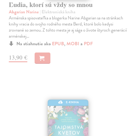
Ľudia, ktorí sú vždy so mnou
Abgarian Narine
| Elektronická kniha
Arménska spisovateľka a blogerka Narine Abgarian sa na stránkach
knihy vracia do svojho rodného mesta Berd, ktoré bolo kedysi
zrovnané so zemou. Z tohto mesta je aj sága o živote štyroch generácií
arménskej…
Na stiahnutie ako
EPUB
,
MOBI
a
PDF
13,90 €
E-KNIHA