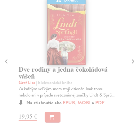
E-KNIHA
Dve rodiny a jedna čokoládová
N
vášeň
Mu
Tri
Graf Lisa
| Elektronická kniha
vys
Za každým veľkým snom stojí vizionár. Inak tomu
nebolo ani v prípade svetoznámej značky Lindt & Sprü...
Na stiahnutie ako
EPUB
,
MOBI
a
PDF
13
19,95 €