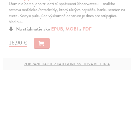
Dominic Salt a jeho tri deti sú správcami Shearwateru – malého
ostrova neďaleko Antarktídy, ktorý ukrýva najväčšiu banku semien na
svete. Kedysi pulzujúce výskumné centrum je dnes pre stúpajúcu
hladinu…
Na stiahnutie ako
EPUB
,
MOBI
a
PDF
16,90 €
ZOBRAZIŤ ĎALŠIE Z KATEGÓRIE SVETOVÁ BELETRIA