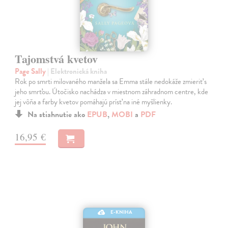
Tajomstvá kvetov
Page Sally
| Elektronická kniha
Rok po smrti milovaného manžela sa Emma stále nedokáže zmieriť s
jeho smrťou. Útočisko nachádza v miestnom záhradnom centre, kde
jej vôňa a farby kvetov pomáhajú prísť na iné myšlienky.
Na stiahnutie ako
EPUB
,
MOBI
a
PDF
16,95 €
E-KNIHA