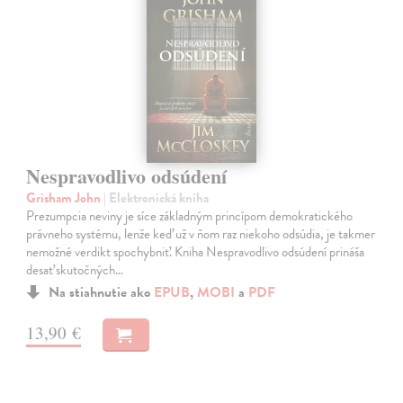
Nespravodlivo odsúdení
Grisham John
| Elektronická kniha
Prezumpcia neviny je síce základným princípom demokratického
právneho systému, lenže keď už v ňom raz niekoho odsúdia, je takmer
nemožné verdikt spochybniť. Kniha Nespravodlivo odsúdení prináša
desať skutočných…
Na stiahnutie ako
EPUB
,
MOBI
a
PDF
13,90 €