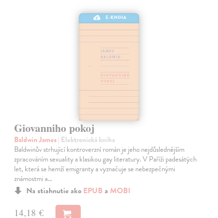
E-KNIHA
Giovanniho pokoj
Baldwin James
| Elektronická kniha
Baldwinův strhující kontroverzní román je jeho nejdůslednějším
zpracováním sexuality a klasikou gay literatury. V Paříži padesátých
let, která se hemží emigranty a vyznačuje se nebezpečnými
známostmi a…
Na stiahnutie ako
EPUB
a
MOBI
14,18 €