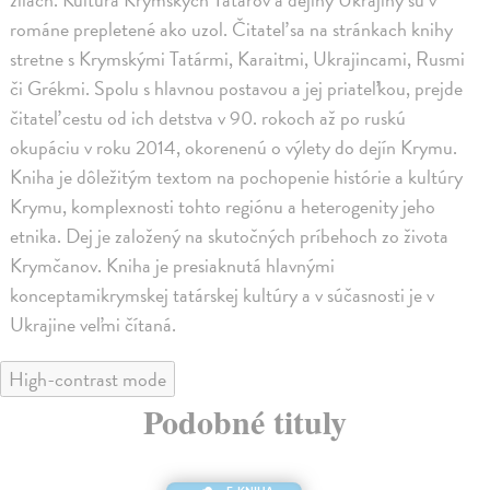
románe prepletené ako uzol. Čitateľ sa na stránkach knihy
stretne s Krymskými Tatármi, Karaitmi, Ukrajincami, Rusmi
či Grékmi. Spolu s hlavnou postavou a jej priateľkou, prejde
čitateľ cestu od ich detstva v 90. rokoch až po ruskú
okupáciu v roku 2014, okorenenú o výlety do dejín Krymu.
Kniha je dôležitým textom na pochopenie histórie a kultúry
Krymu, komplexnosti tohto regiónu a heterogenity jeho
etnika. Dej je založený na skutočných príbehoch zo života
Krymčanov. Kniha je presiaknutá hlavnými
konceptamikrymskej tatárskej kultúry a v súčasnosti je v
Ukrajine veľmi čítaná.
High-contrast mode
Podobné tituly