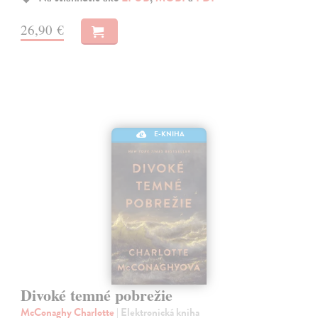
26,90 €
E-KNIHA
Divoké temné pobrežie
McConaghy Charlotte
| Elektronická kniha