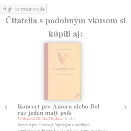
High-contrast mode
Čitatelia s podobným vkusom si
kúpili aj:
E-KNIHA
Bo
Ch
Na počiatku bol Sumer
V t
Zamarovský Vojtěch
| Elektronická kniha
aut
SUMERI sú prvým historicky doloženým národom na
Do