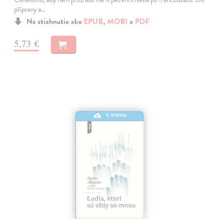
přípravy a…
Na stiahnutie ako
EPUB
,
MOBI
a
PDF
5,73 €
E-KNIHA