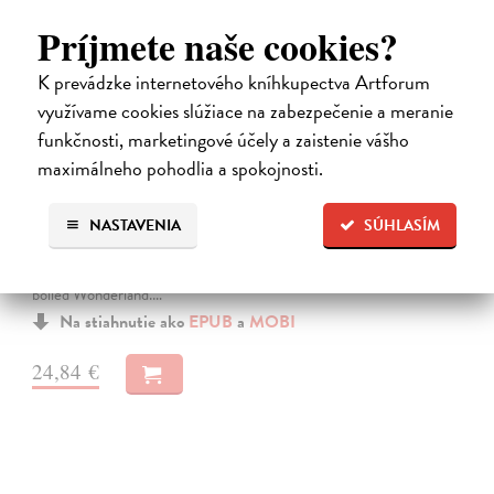
Príjmete naše cookies?
K prevádzke internetového kníhkupectva Artforum
využívame cookies slúžiace na zabezpečenie a meranie
funkčnosti, marketingové účely a zaistenie vášho
maximálneho pohodlia a spokojnosti.
Město a jeho nejisté zdi
Murakami Haruki
| Elektronická kniha
NASTAVENIA
SÚHLASÍM
Město a jeho nejisté zdi – dlouho očekávaný román Harukiho
Murakamiho volně navazuje na autorovu starší novelu z roku 1980 a
tematicky se prolíná s jeho kultovním dílem Konec světa & Hard-
boiled Wonderland.…
Na stiahnutie ako
EPUB
a
MOBI
24,84 €