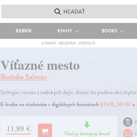
REBRÍK
KNIHY
BOOKS
E-KNIHY
-
BELETRIA
-
SVETOVÁ
Víťazné mesto
Rushdie Salman
Strhujúci román z indických dejín. Autor ho podáva ako štyliz
E-kniha na stiahnutie v digitálnych formátoch
EPUB
,
MOBI
a
P
11,89 €
Titul je dostupný ihneď
O