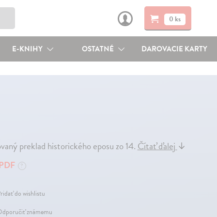
0 ks
E-KNIHY
OSTATNÉ
DAROVACIE KARTY
ovaný preklad historického eposu zo 14.
Čítať ďalej
↓
PDF
?
ridať do wishlistu
dporučiť známemu