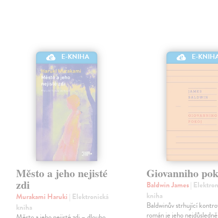
E-KNIHA
E-KNIH
Město a jeho nejisté
Giovanniho pok
zdi
Baldwin James
| Elektro
kniha
Murakami Haruki
| Elektronická
Baldwinův strhující kontro
kniha
román je jeho nejdůsledně
Město a jeho nejisté zdi – dlouho