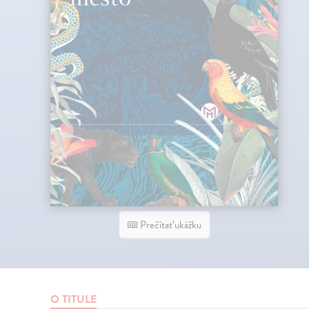
Prečítať ukážku
O TITULE