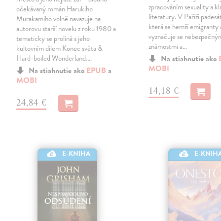
zpracováním sexuality a kl
očekávaný román Harukiho
literatury. V Paříži padesá
Murakamiho volně navazuje na
která se hemží emigranty 
autorovu starší novelu z roku 1980 a
vyznačuje se nebezpečný
tematicky se prolíná s jeho
známostmi a…
kultovním dílem Konec světa &
Hard-boiled Wonderland.…
Na stiahnutie ako
MOBI
Na stiahnutie ako
EPUB
a
MOBI
14,18 €
24,84 €
E-KNIHA
E-KNIH