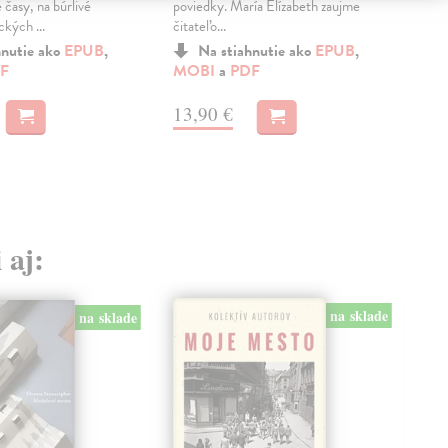
 časy, na búrlivé
poviedky. María Elízabeth zaujme
ckých ...
čitateľo...
MO
hnutie ako
EPUB
,
Na stiahnutie ako
EPUB
,
F
MOBI
a
PDF
13
13,90 €
 aj:
na sklade
na sklade