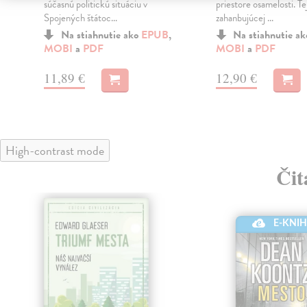
súčasnú politickú situáciu v
priestore osamelosti. Te
Spojených štátoc...
zahanbujúcej ...
t
Na stiahnutie ako
EPUB
,
Na stiahnutie a
MOBI
a
PDF
MOBI
a
PDF
11,89 €
12,90 €
High-contrast mode
Čit
E-KNI