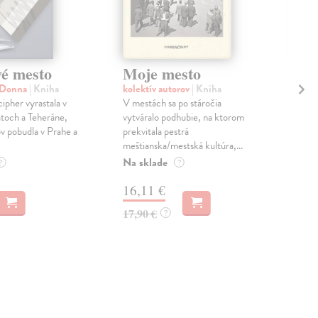
é mesto
Moje mesto
Vš
an
 Donna
| Kniha
kolektív autorov
| Kniha
pher vyrastala v
V mestách sa po stáročia
Ban
toch a Teheráne,
vytváralo podhubie, na ktorom
Mes
v pobudla v Prahe a
prekvitala pestrá
kres
meštianska/mestská kultúra,...
držk
scén
Na sklade
?
?
Na 
16,11 €
14
17,90 €
?
15,