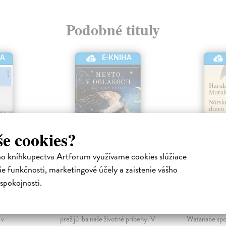
Podobné tituly
HA
E-KNIHA
še cookies?
ho kníhkupectva Artforum využívame cookies slúžiace
e funkčnosti, marketingové účely a zaistenie vášho
sti
Mesto v oblakoch
Nórske 
spokojnosti.
ická
Doerr Anthony
| Elektronická
Murakami H
kniha
kniha
sťahovala
Zoči-voči neodvratnému koncu
Tridsaťsedem
 v
prežijú iba naše životné príbehy. V
Watanabe spo