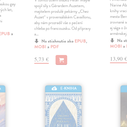
V tomto útlém svazku Peter Mayle
asikou gay
Narine Abg
spojil síly s Gérardem Auzetem,
tých let,
knihy vrac
majitelem proslulé pekárny „Chez
a
mesta Berd
Auzet“ v provensálském Cavaillonu,
mi
zrovnané s
aby nám prozradil vše o pečení
aj sága o ž
chleba po francouzsku. Od přípravy
EPUB
a
arménske
a…
Na st
Na stiahnutie ako
EPUB
,
MOBI
a
MOBI
a
PDF
13,90 
5,73 €
A
E-KNIHA