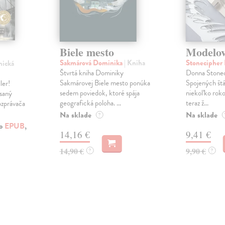
Biele mesto
Modelov
Sakmárová Dominika
| Kniha
Stonecipher
nická
Štvrtá kniha Dominiky
Donna Stoneci
Sakmárovej Biele mesto ponúka
Spojených štá
ler!
sedem poviedok, ktoré spája
niekoľko roko
ísaný
geografická poloha. ...
teraz ž...
ozprávača
Na sklade
Na sklade
?
ko
EPUB
,
14,16 €
9,41 €
14,90 €
9,90 €
?
?