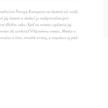
Deväťročná Pampa Kampana na vlastné oči uvidí,
orí jej ústami a obdarí ju nadprirodzenými
e dlhého veku. Keď na miesto upálenia jej
 semien dá vzniknúť Víťaznému mestu. Mesto a
i mužov a žien, mnohé zvraty, a napokon aj pád.