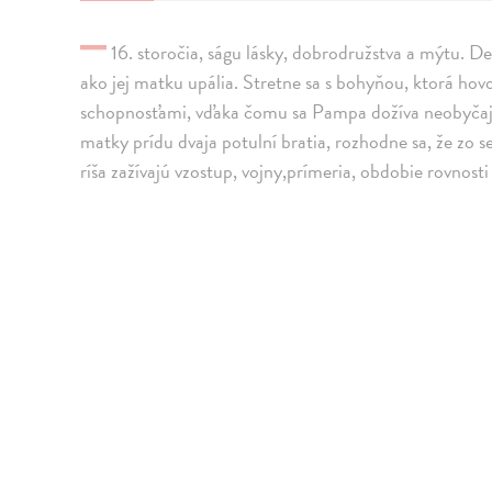
–
16. storočia, ságu lásky, dobrodružstva a mýtu. 
ako jej matku upália. Stretne sa s bohyňou, ktorá hov
schopnosťami, vďaka čomu sa Pampa dožíva neobyčajn
matky prídu dvaja potulní bratia, rozhodne sa, že zo
ríša zažívajú vzostup, vojny,prímeria, obdobie rovnost