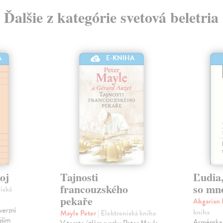
Ďalšie z kategórie svetová beletria
A
E-KNIHA
oj
Tajnosti
Ľudia,
francouzského
so mn
nická
pekaře
Abgarian
verzní
kniha
Mayle Peter
| Elektronická kniha
jším
Arménska 