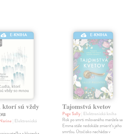
E-KNIHA
E-KNIHA
 ktorí sú vždy
Tajomstvá kvetov
ou
Page Sally
| Elektronická kniha
Rok po smrti milovaného manžela sa
 Narine
| Elektronická
Emma stále nedokáže zmieriť s jeho
smrťou. Útočisko nachádza v
spisovateľka a blogerka