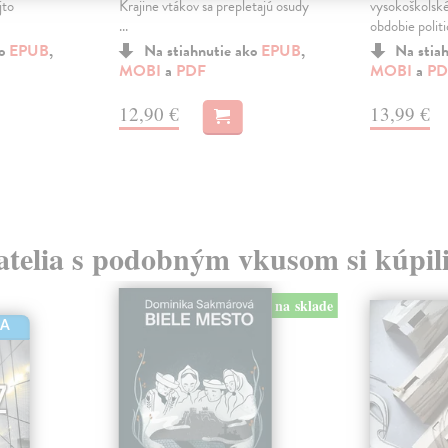
jto
Krajine vtákov sa prepletajú osudy
vysokoškolské
...
obdobie politi
ko
EPUB
,
Na stiahnutie ako
EPUB
,
Na stia
MOBI
a
PDF
MOBI
a
PD
12,90 €
13,99 €
atelia s podobným vkusom si kúpili
na sklade
HA