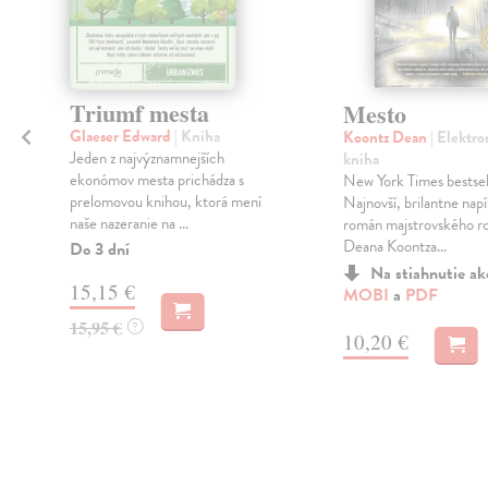
Triumf mesta
Mesto
Glaeser Edward
| Kniha
Koontz Dean
| Elektro
Jeden z najvýznamnejších
kniha
ekonómov mesta prichádza s
New York Times bestsel
prelomovou knihou, ktorá mení
Najnovší, brilantne nap
naše nazeranie na ...
román majstrovského r
Deana Koontza...
Do 3 dní
Na stiahnutie a
15,15 €
MOBI
a
PDF
15,95 €
?
10,20 €