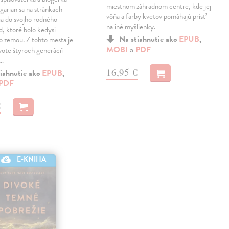
miestnom záhradnom centre, kde jej
arian sa na stránkach
vôňa a farby kvetov pomáhajú prísť
ia do svojho rodného
na iné myšlienky.
, ktoré bolo kedysi
Na stiahnutie ako
EPUB
,
o zemou. Z tohto mesta je
MOBI
a
PDF
ivote štyroch generácií
j…
16,95 €
iahnutie ako
EPUB
,
PDF
€
E-KNIHA