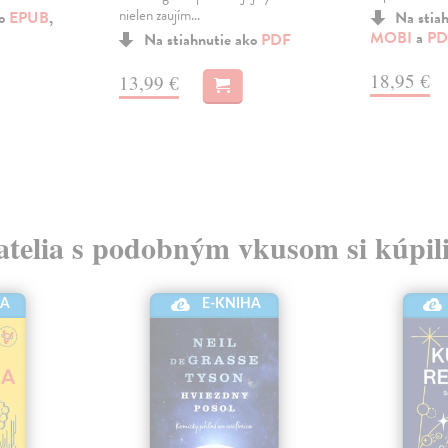
nielen zaujím...
ko
EPUB
,
Na stia
MOBI
a
PD
Na stiahnutie ako
PDF
18,95 €
13,99 €
atelia s podobným vkusom si kúpili
E-KNIHA
HA