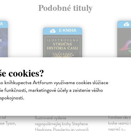
Podobné tituly
HA
E-KNIHA
še cookies?
ho kníhkupectva Artforum využívame cookies slúžiace
e funkčnosti, marketingové účely a zaistenie vášho
l
Ilustrovaná stručná
Čierne 
spokojnosti.
história času
Forshaw Bria
Elektronická
Hawking Stephen
| Elektronická
 pre
Profesori Bri
kniha
y od
Forshaw vás v 
Ilustrované vydanie
sse Tyson,
knihe vezmú 
najpopulárnejšej knihy Stephena
naprieč s...
Hawkinga. Popularitu jej vytvorili