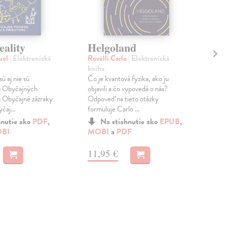
eality
Helgoland
Tr
uel
| Elektronická
Rovelli Carlo
| Elektronická
Moj
kniha
kni
sú aj nie sú
Čo je kvantová fyzika, ako ju
Po 
m Obyčajných
objavili a čo vypovedá o nás?
Dvo
m Obyčajné zázraky
Odpoveď na tieto otázky
tret
čaj...
formuluje Carlo ...
Mojž
hnutie ako
PDF
,
Na stiahnutie ako
EPUB
,
BI
MOBI
a
PDF
MO
11,95 €
7,