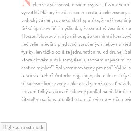
N
ielenže v súčasnosti nevieme vysvetliť vznik vesm
vysvetliť. Názor, že v časticiach existujú celé vesmír
vedecký základ, rovnako ako hypotéza, že náš vesmír j
ťažké úplne vylúčiť myšlienku, že samotný vesmír di
Hossenfelderovej nie je náhoda, že termínmi kvantové
liečitelia, médiá a predavači zaručených liekov na vš
fyziky, len ťažko odlíšite jednuhatlaninu od druhej. Sa
ktorá človeka núti k zamysleniu, zaoberá najväčšími 
častice myslieť? Bol vesmír stvorený pre nás? Vylúči
teórii všetkého? Autorka objasňuje, ako ďaleko sú fyz
sú súčasné limity vedy a aké otázky môžu ostať navž
zrozumiteľný a zároveň zábavný pohľad na niektoré z n
čitateľom solídny prehľad o tom, čo vieme – a čo nev
High-contrast mode