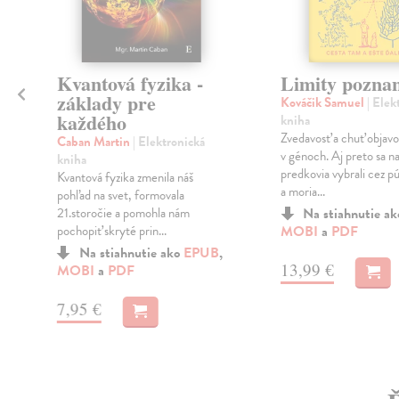
Kvantová fyzika -
Limity pozna
základy pre
Kováčik Samuel
| Elek
každého
kniha
Zvedavosť a chuť obja
Caban Martin
| Elektronická
v génoch. Aj preto sa na
kniha
predkovia vybrali cez p
Kvantová fyzika zmenila náš
a moria...
pohľad na svet, formovala
21.storočie a pomohla nám
Na stiahnutie a
pochopiť skryté prin...
MOBI
a
PDF
Na stiahnutie ako
EPUB
,
13,99 €
MOBI
a
PDF
7,95 €