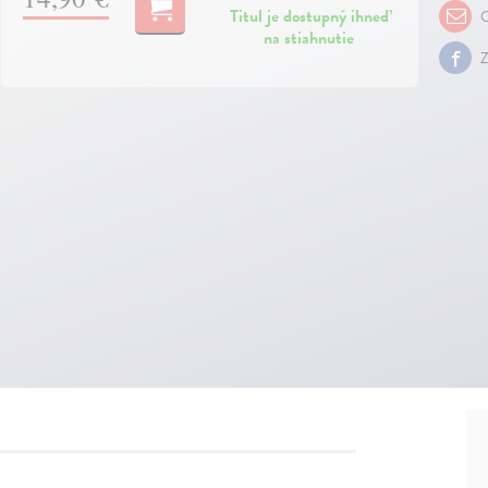
Titul je dostupný ihneď
O
na stiahnutie
Z