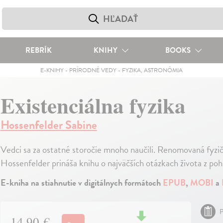
REBRÍK
KNIHY
BOOKS
E-KNIHY
-
PRÍRODNÉ VEDY
-
FYZIKA, ASTRONÓMIA
Existenciálna fyzika
Hossenfelder Sabine
Vedci sa za ostatné storočie mnoho naučili. Renomovaná fyzi
Hossenfelder prináša knihu o najväčších otázkach života z poh
E-kniha na stiahnutie v digitálnych formátoch
EPUB
,
MOBI
a
P
14,90 €