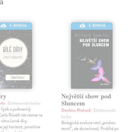
a
E-KNIHA
E-KNIHA
íry
Největší show pod
Sluncem
arlo
| Elektronická kniha
 fyzik a podmanivý
Dawkins Richard
| Elektronická
arlo Rovelli nás vezme na
kniha
 nitra černé díry.
Biologická evoluce není „pouhou
 její horizont, ponoříme
teorií“, ale skutečností. Probíhá po