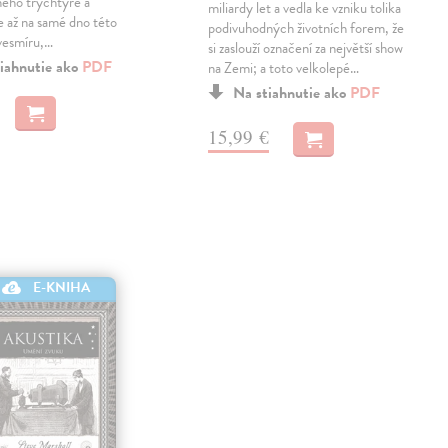
ného trychtýře a
miliardy let a vedla ke vzniku tolika
 až na samé dno této
podivuhodných životních forem, že
 vesmíru,…
si zaslouží označení za největší show
iahnutie ako
PDF
na Zemi; a toto velkolepé…
Na stiahnutie ako
PDF
15,99 €
E-KNIHA