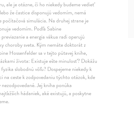
íru, ale je otázne, či ho niekedy budeme vedieť
y alebo že častice disponujú vedomím, nemá
e počítačová simulácia. Na druhej strane je
sponuje vedomím. Podľa Sabine
 previazanie a energia vákua radi operujú
etky choroby sveta. Kým nemáte doktorát z
bine Hossenfelder sa v tejto pútavej knihe,
otázkami života: Existuje ešte minulosť? Dokážu
la fyzika slobodnú vôľu? Dospejeme niekedy k
ici na ceste k zodpovedaniu týchto otázok, kde
dy nezodpovedané. Jej kniha ponúka
ajťažších hádaniek, aké existujú, a poskytne
ieme.