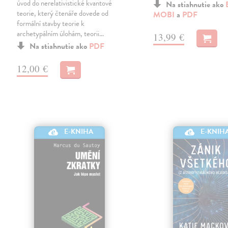
úvod do nerelativistické kvantové
Na stiahnutie ako
teorie, který čtenáře dovede od
MOBI
a
PDF
formální stavby teorie k
archetypálním úlohám, teorii…
13,99 €
Na stiahnutie ako
PDF
12,00 €
E-KNIH
E-KNIHA