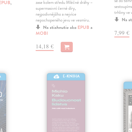
se do tem
EPUB
,
zase kolem středu Mléčné dráhy –
sestoupíme
supermasivní černé díry,
trhliny ve
nejpodivnějšího a nejvíce
Na st
nepochopeného jevu ve vesmíru.
Na stiahnutie ako
EPUB
a
7,99 €
MOBI
14,18 €
A
E-KNIHA