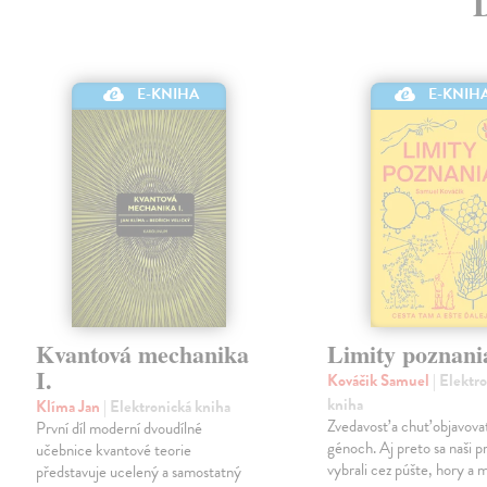
E-KNIHA
E-KNIH
Kvantová mechanika
Limity poznani
I.
Kováčik Samuel
| Elektr
kniha
Klíma Jan
| Elektronická kniha
Zvedavosť a chuť objavov
První díl moderní dvoudílné
génoch. Aj preto sa naši p
učebnice kvantové teorie
vybrali cez púšte, hory a m
představuje ucelený a samostatný