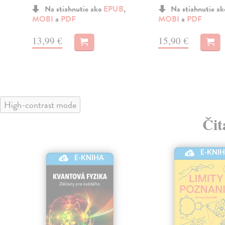
Na stiahnutie ako
EPUB
,
Na stiahnutie a
MOBI
a
PDF
MOBI
a
PDF
13,99 €
15,90 €
High-contrast mode
Čit
E-KNI
klade
E-KNIHA