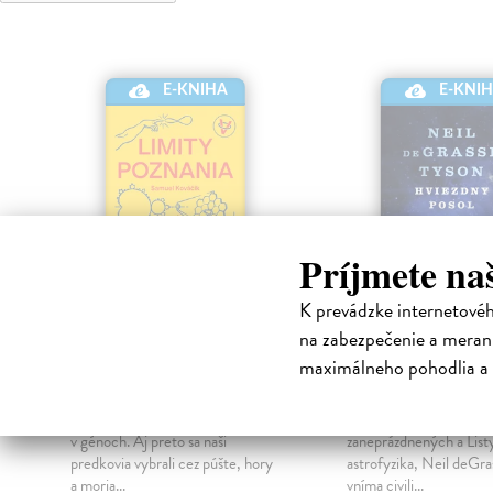
E-KNI
E-KNIHA
Príjmete na
K prevádzke internetové
na zabezpečenie a merani
Limity poznania
Hviezdny poso
maximálneho pohodlia a 
a
Kováčik Samuel
| Elektronická
Tyson deGrasse Neill
|
s
kniha
Elektronická kniha
Zvedavosť a chuť objavovať máme
Autor kníh Astrofyzika
v génoch. Aj preto sa naši
zaneprázdnených a List
predkovia vybrali cez púšte, hory
astrofyzika, Neil deGra
a moria...
vníma civili...