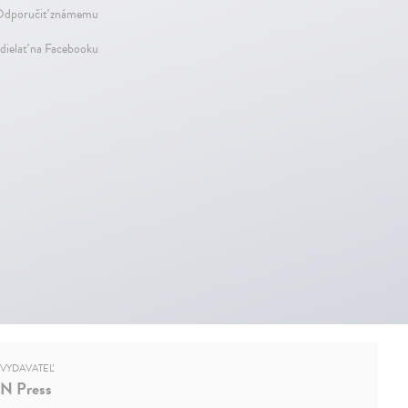
dporučiť známemu
dielať na Facebooku
VYDAVATEĽ
N Press