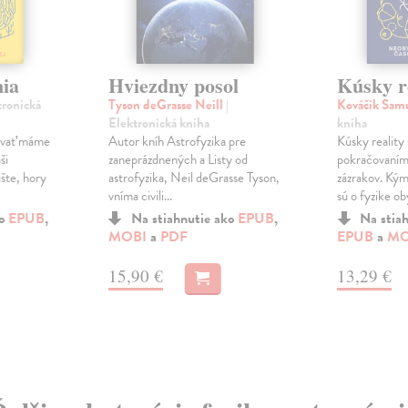
nia
Hviezdny posol
Kúsky r
tronická
Tyson deGrasse Neill
|
Kováčik Sam
Elektronická kniha
kniha
vovať máme
Autor kníh Astrofyzika pre
Kúsky reality 
ši
zaneprázdnených a Listy od
pokračovaní
úšte, hory
astrofyzika, Neil deGrasse Tyson,
zázrakov. Ký
vníma civili...
sú o fyzike oby
ko
EPUB
,
Na stiahnutie ako
EPUB
,
Na stia
MOBI
a
PDF
EPUB
a
MO
15,90 €
13,29 €