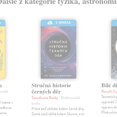
Ďalšie z kategórie fyzika, astronómi
A
E-KNIHA
a
Stručná historie
Bílé d
černých děr
onická
Rovelli C
Teoretický
Smethurst Becky
| Elektronická
vypravěč C
ať máme v
kniha
výpravu do
redkovia
Právě teď obíháte kolem černé díry.
Překročíme
oria.
Země totiž obíhá kolem Slunce, a to