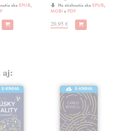
hnutie ako
EPUB
,
Na stiahnutie ako
EPUB
,
F
MOBI
a
PDF
13
20,95 €
 aj:
E-KNIHA
E-KNIHA