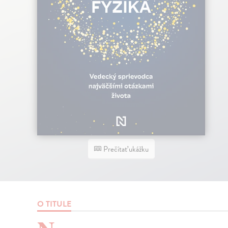
Prečítať ukážku
O TITULE