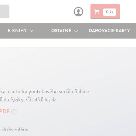
0 ks
E-KNIHY
OSTATNÉ
DAROVACIE KARTY
čka a autorka youtubového seriálu Sabine
ľadu fyziky.
Čítať ďalej
↓
PDF
?
ridať do wishlistu