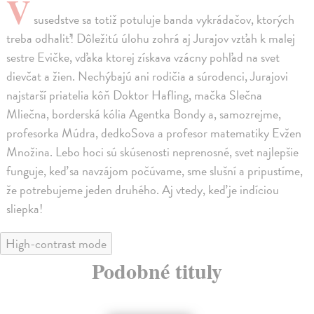
V
susedstve sa totiž potuluje banda vykrádačov, ktorých
treba odhaliť! Dôležitú úlohu zohrá aj Jurajov vzťah k malej
sestre Evičke, vďaka ktorej získava vzácny pohľad na svet
dievčat a žien. Nechýbajú ani rodičia a súrodenci, Jurajovi
najstarší priatelia kôň Doktor Hafling, mačka Slečna
Mliečna, borderská kólia Agentka Bondy a, samozrejme,
profesorka Múdra, dedkoSova a profesor matematiky Evžen
Množina. Lebo hoci sú skúsenosti neprenosné, svet najlepšie
funguje, keď sa navzájom počúvame, sme slušní a pripustíme,
že potrebujeme jeden druhého. Aj vtedy, keď je indíciou
sliepka!
High-contrast mode
Podobné tituly