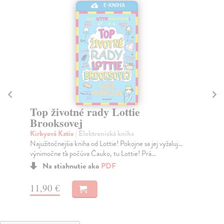
E-KNIHA
Top životné rady Lottie
S
Brooksovej
St
Pos
Kirbyová Katie
| Elektronická kniha
Najužitočnejšia kniha od Lottie! Pokojne sa jej vyžaluj...
výnimočne ťa počúva Čauko, tu Lottie! Prá...
Na stiahnutie ako
PDF
13
11,90 €