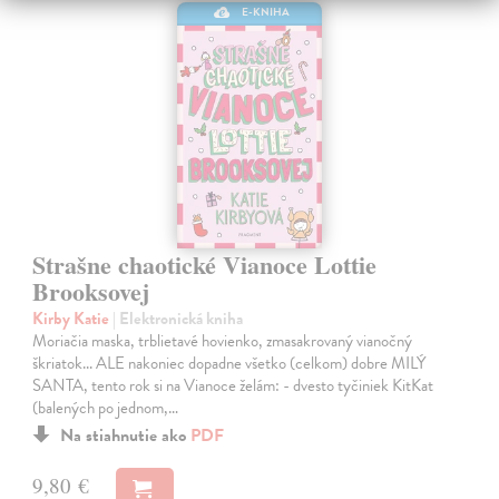
E-KNIHA
Strašne chaotické Vianoce Lottie
Brooksovej
Kirby Katie
| Elektronická kniha
Moriačia maska, trblietavé hovienko, zmasakrovaný vianočný
škriatok... ALE nakoniec dopadne všetko (celkom) dobre MILÝ
SANTA, tento rok si na Vianoce želám: - dvesto tyčiniek KitKat
(balených po jednom,…
Na stiahnutie ako
PDF
9,80 €