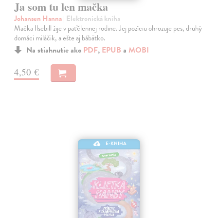
Ja som tu len mačka
Johansen Hanna
| Elektronická kniha
Mačka Ilsebill žije v päťčlennej rodine. Jej pozíciu ohrozuje pes, druhý
domáci miláčik, a ešte aj bábätko.
Na stiahnutie ako
PDF
,
EPUB
a
MOBI
4,50 €
E-KNIHA