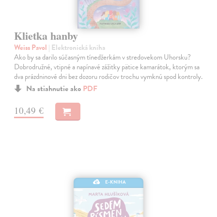
Klietka hanby
Weiss Pavol
| Elektronická kniha
Ako by sa darilo súčasným tínedžerkám v stredovekom Uhorsku?
Dobrodružné, vtipné a napínavé zážitky pätice kamarátok, ktorým sa
dva prázdninové dni bez dozoru rodičov trochu vymknú spod kontroly.
Na stiahnutie ako
PDF
10,49 €
E-KNIHA