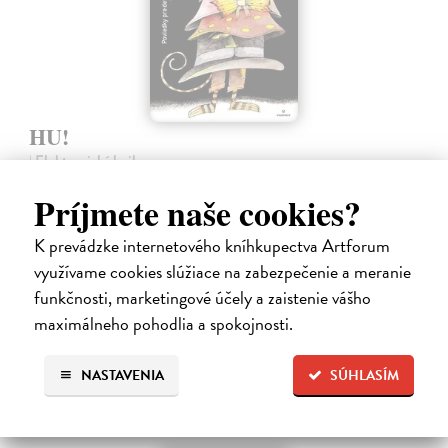
HU!
| Elektronická kniha
Poviedky – krátke príbehy pre deti a násťročných, ktoré sa
Príjmete naše cookies?
neodohrávajú niekde ďaleko, ale tu vedľa, možno len o ulicu ďalej.
Zobrazujú svet plný fantázie, humoru, snov, túžby po šťastí i
problémy, ktoré…
K prevádzke internetového kníhkupectva Artforum
Na stiahnutie ako
PDF
využívame cookies slúžiace na zabezpečenie a meranie
funkčnosti, marketingové účely a zaistenie vášho
3,20 €
maximálneho pohodlia a spokojnosti.
NASTAVENIA
SÚHLASÍM