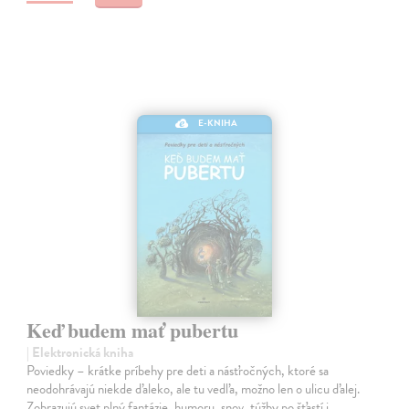
E-KNIHA
Keď budem mať pubertu
| Elektronická kniha
Poviedky – krátke príbehy pre deti a násťročných, ktoré sa
neodohrávajú niekde ďaleko, ale tu vedľa, možno len o ulicu ďalej.
Zobrazujú svet plný fantázie, humoru, snov, túžby po šťastí i