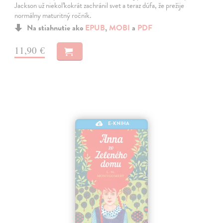
Jackson už niekoľkokrát zachránil svet a teraz dúfa, že prežije
normálny maturitný ročník.
Na stiahnutie ako
EPUB
,
MOBI
a
PDF
11,90 €
E-KNIHA