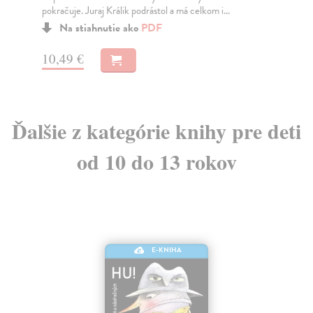
pokračuje. Juraj Králik podrástol a má celkom i...
Na stiahnutie ako
PDF
9,
10,49 €
Ďalšie z kategórie knihy pre deti
od 10 do 13 rokov
E-KNIHA