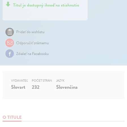
Titul je dostupný ihneď na stiahnutie
Pridať do wishlistu
Odporučiť známemu
Zdielať na Facebooku
VYDAVATEĽ
POČET STRÁN
JAZYK
Slovart
232
Slovenčina
O TITULE