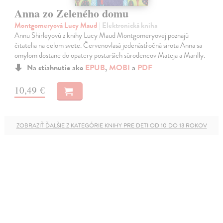
Anna zo Zeleného domu
Montgomeryová Lucy Maud
| Elektronická kniha
Annu Shirleyovú z knihy Lucy Maud Montgomeryovej poznajú
čitatelia na celom svete. Červenovlasá jedenásťročná sirota Anna sa
omylom dostane do opatery postarších súrodencov Mateja a Marilly.
Na stiahnutie ako
EPUB
,
MOBI
a
PDF
10,49 €
ZOBRAZIŤ ĎALŠIE Z KATEGÓRIE KNIHY PRE DETI OD 10 DO 13 ROKOV