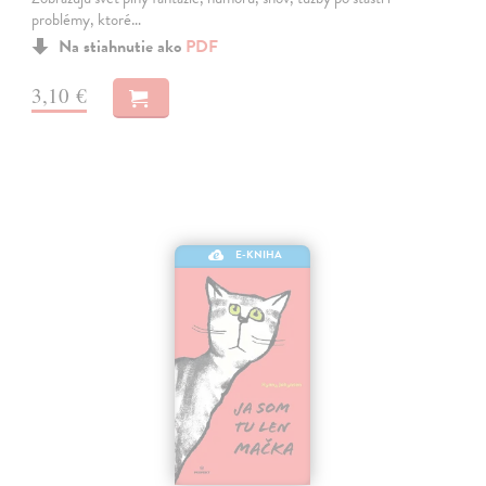
problémy, ktoré…
Na stiahnutie ako
PDF
3,10 €
E-KNIHA