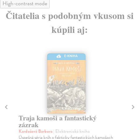
High-contrast mode
Čitatelia s podobným vkusom si
kúpili aj:
E-KNIHA
Traja kamoši a fantastický
M
zázrak
Br
S Č
Kardošová Barbora
| Elektronická kniha
pom
Úspešná séria kníh o fakticky fantastických kamošoch