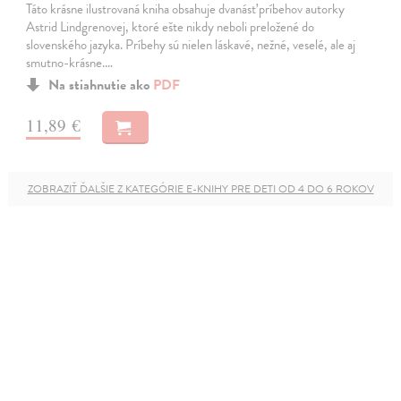
Táto krásne ilustrovaná kniha obsahuje dvanásť príbehov autorky
Astrid Lindgrenovej, ktoré ešte nikdy neboli preložené do
slovenského jazyka. Príbehy sú nielen láskavé, nežné, veselé, ale aj
smutno-krásne.…
Na stiahnutie ako
PDF
11,89 €
ZOBRAZIŤ ĎALŠIE Z KATEGÓRIE E-KNIHY PRE DETI OD 4 DO 6 ROKOV