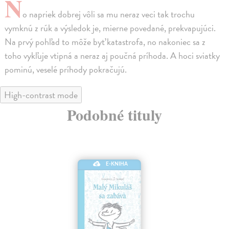
N
o napriek dobrej vôli sa mu neraz veci tak trochu
vymknú z rúk a výsledok je, mierne povedané, prekvapujúci.
Na prvý pohľad to môže byť katastrofa, no nakoniec sa z
toho vykľuje vtipná a neraz aj poučná príhoda. A hoci sviatky
pominú, veselé príhody pokračujú.
High-contrast mode
Podobné tituly
E-KNIHA