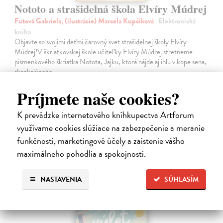
Nototo a strašidelná škola Elvíry Múdrej
Futová Gabriela, (ilustrácie) Marcela Kupčíková
| Elektronická
kniha
Objavte so svojimi deťmi čarovný svet strašidelnej školy Elvíry
Múdrej!V škriatkovskej škole učiteľky Elvíry Múdrej stretneme
písmenkového škriatka Notota, Jajku, ktorá nájde aj ihlu v kope sena,
skackajúceho…
Na stiahnutie ako
PDF
Príjmete naše cookies?
10,49 €
K prevádzke internetového kníhkupectva Artforum
využívame cookies slúžiace na zabezpečenie a meranie
funkčnosti, marketingové účely a zaistenie vášho
maximálneho pohodlia a spokojnosti.
NASTAVENIA
SÚHLASÍM
E-KNIHA