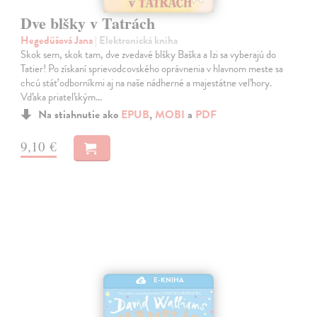
Dve blšky v Tatrách
Hegedüšová Jana
| Elektronická kniha
Skok sem, skok tam, dve zvedavé blšky Baška a Izi sa vyberajú do
Tatier! Po získaní sprievodcovského oprávnenia v hlavnom meste sa
chcú stáť odborníkmi aj na naše nádherné a majestátne veľhory.
Vďaka priateľským…
Na stiahnutie ako
EPUB
,
MOBI
a
PDF
9,10 €
E-KNIHA