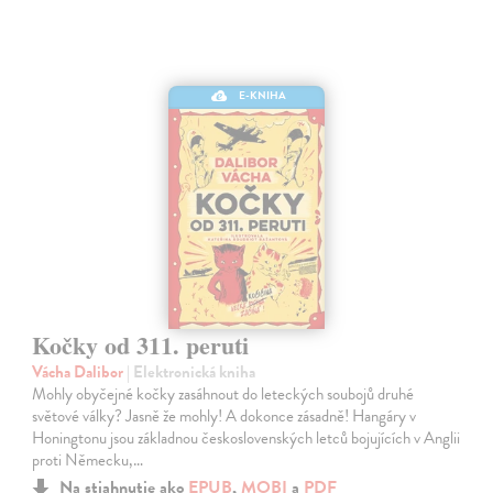
E-KNIHA
Kočky od 311. peruti
Vácha Dalibor
| Elektronická kniha
Mohly obyčejné kočky zasáhnout do leteckých soubojů druhé
světové války? Jasně že mohly! A dokonce zásadně! Hangáry v
Honingtonu jsou základnou československých letců bojujících v Anglii
proti Německu,…
Na stiahnutie ako
EPUB
,
MOBI
a
PDF