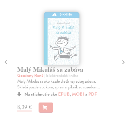
E-KNIHA
Malý Mikuláš sa zabáva
M
Goscinny René
| Elektronická kniha
Go
Malý Mikuláš sa ako každé dieťa najradšej zabáva.
Dob
Skladá puzzle s ockom, spraví si piknik so susedom...
nes
...
Na stiahnutie ako
EPUB
,
MOBI
a
PDF
8,39 €
8,