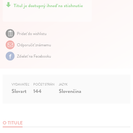
Titul je dostupný ihneď na stiahnutie
Pridať do wishlistu
Odporučiť známemu
Zdielať na Facebooku
VYDAVATEĽ
POČET STRÁN
JAZYK
Slovart
144
Slovenčina
O TITULE