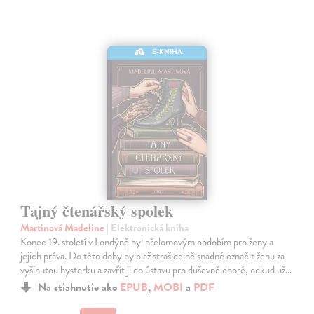
E-KNIHA
Tajný čtenářský spolek
Martinová Madeline
| Elektronická kniha
Konec 19. století v Londýně byl přelomovým obdobím pro ženy a
jejich práva. Do této doby bylo až strašidelně snadné označit ženu za
vyšinutou hysterku a zavřít ji do ústavu pro duševně choré, odkud už…
Na stiahnutie ako
EPUB
,
MOBI
a
PDF