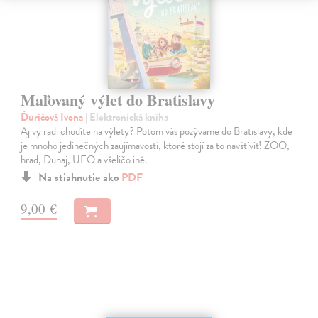
Maľovaný výlet do Bratislavy
Ďuričová Ivona
| Elektronická kniha
Aj vy radi chodíte na výlety? Potom vás pozývame do Bratislavy, kde
je mnoho jedinečných zaujímavostí, ktoré stojí za to navštíviť: ZOO,
hrad, Dunaj, UFO a všeličo iné.
Na stiahnutie ako
PDF
9,00 €