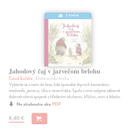
E-KNIHA
Jahodový čaj v jazvečom brlohu
Canal Eulalia
| Elektronická kniha
Vyberte sa s nami do lesa, kde spoznáte štyroch kamarátov:
medveďa, jazveca, vlka a veveričiaka. Spolu s nimi zažijete zábavné
dobrodružstvá spojené s hľadaním okuliarov, kľúčov, snov a šťastia.
Na stiahnutie ako
PDF
8,40 €