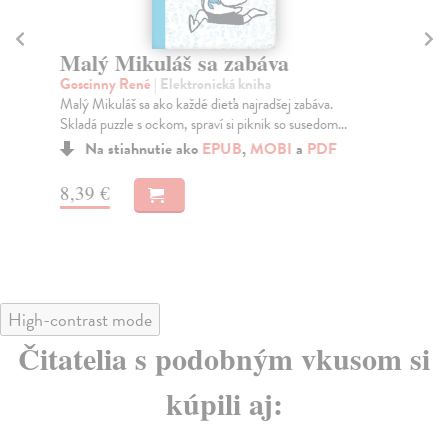
Malý Mikuláš sa zabáva
M
Goscinny René
| Elektronická kniha
Go
Malý Mikuláš sa ako každé dieťa najradšej zabáva.
Dob
Skladá puzzle s ockom, spraví si piknik so susedom...
nes
...
Na stiahnutie ako
EPUB
,
MOBI
a
PDF
8,39 €
8,
High-contrast mode
Čitatelia s podobným vkusom si
kúpili aj: