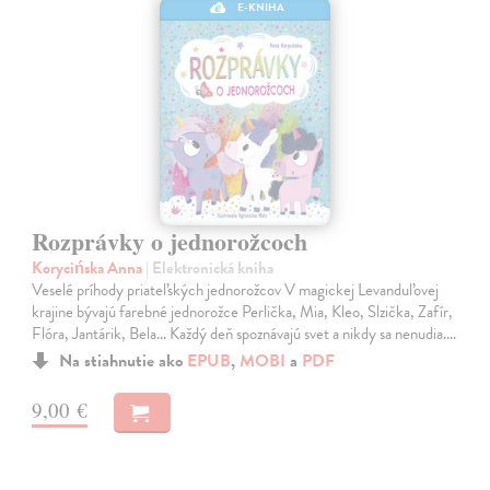
E-KNIHA
Rozprávky o jednorožcoch
Korycińska Anna
| Elektronická kniha
Veselé príhody priateľských jednorožcov V magickej Levanduľovej
krajine bývajú farebné jednorožce Perlička, Mia, Kleo, Slzička, Zafír,
Flóra, Jantárik, Bela... Každý deň spoznávajú svet a nikdy sa nenudia.…
Na stiahnutie ako
EPUB
,
MOBI
a
PDF
9,00 €