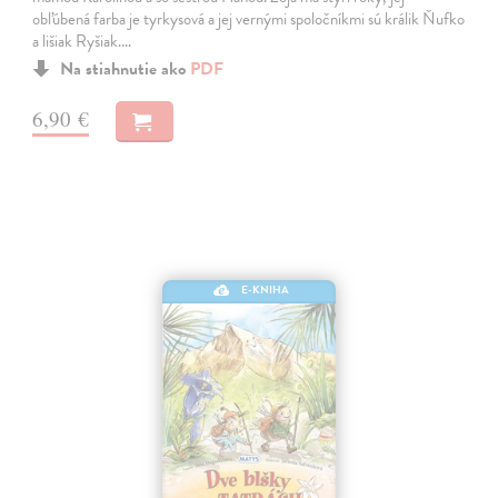
obľúbená farba je tyrkysová a jej vernými spoločníkmi sú králik Ňufko
a lišiak Ryšiak.…
Na stiahnutie ako
PDF
6,90 €
E-KNIHA