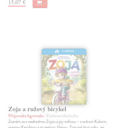
15,07 €
E-KNIHA
Zoja a ružový bicykel
Filipowska Agnieszka
| Elektronická kniha
Zoznám sa s nezbednou Zojou a jej rodinou – s ockom Kubom,
mamou Karolínou a so sestrou Hanou. Zoja má štyri roky, jej