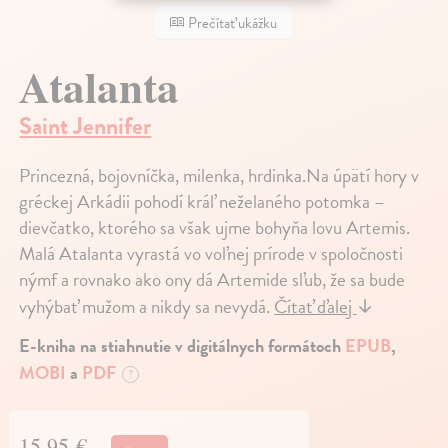
Prečítať ukážku
Atalanta
Saint Jennifer
Princezná, bojovníčka, milenka, hrdinka.Na úpätí hory v
gréckej Arkádii pohodí kráľ neželaného potomka –
dievčatko, ktorého sa však ujme bohyňa lovu Artemis.
Malá Atalanta vyrastá vo voľnej prírode v spoločnosti
nýmf a rovnako ako ony dá Artemide sľub, že sa bude
vyhýbať mužom a nikdy sa nevydá.
Čítať ďalej
↓
E-kniha na stiahnutie v digitálnych formátoch
EPUB
,
MOBI
a
PDF
?
15,95 €