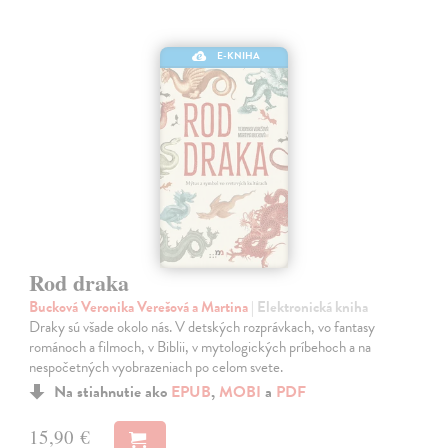
E-KNIHA
Rod draka
Bucková Veronika Verešová a Martina
| Elektronická kniha
Draky sú všade okolo nás. V detských rozprávkach, vo fantasy
románoch a filmoch, v Biblii, v mytologických príbehoch a na
nespočetných vyobrazeniach po celom svete.
Na stiahnutie ako
EPUB
,
MOBI
a
PDF
15,90 €