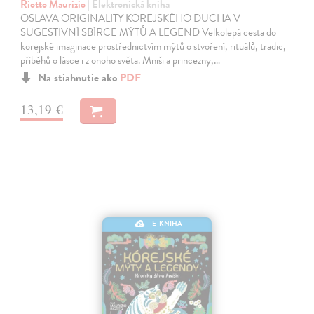
Riotto Maurizio
| Elektronická kniha
OSLAVA ORIGINALITY KOREJSKÉHO DUCHA V
SUGESTIVNÍ SBÍRCE MÝTŮ A LEGEND Velkolepá cesta do
korejské imaginace prostřednictvím mýtů o stvoření, rituálů, tradic,
příběhů o lásce i z onoho světa. Mniši a princezny,…
Na stiahnutie ako
PDF
13,19 €
E-KNIHA