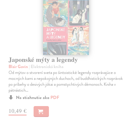
Japonské mýty a legendy
Blair Gavin
| Elektronická kniha
Od mýtov o stvorení sveta po šintoistické legendy rozprávajúce o
mocných kami a nepokojných duchoch, od buddhistických rozprávok
po príbehy o desivých jókai a pomstychtivých démonoch. Kniha v
pätnástich…
Na stiahnutie ako
PDF
10,49 €