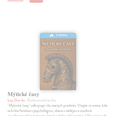
E-KNIHA
Mýtické časy
Ley Oro de
| Elektronická kniha
"Mýtické časy" odkrývajú ríšu starých predstáv. Vitajte vo svete, kde
sa krížia fantázia s psychológiou, obava s nádejou a osudová
nevyhnutnosť s tajomnom, ktoré ovlaží suchú matériu! Ale pozor: ide