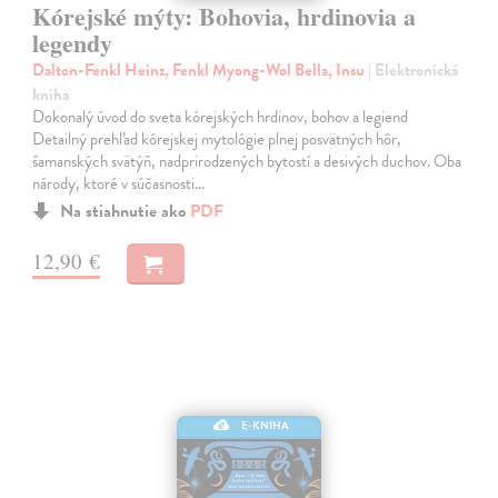
Kórejské mýty: Bohovia, hrdinovia a
legendy
Dalton-Fenkl Heinz, Fenkl Myong-Wol Bella, Insu
| Elektronická
kniha
Dokonalý úvod do sveta kórejských hrdinov, bohov a legiend
Detailný prehľad kórejskej mytológie plnej posvätných hôr,
šamanských svätýň, nadprirodzených bytostí a desivých duchov. Oba
národy, ktoré v súčasnosti…
Na stiahnutie ako
PDF
12,90 €
E-KNIHA