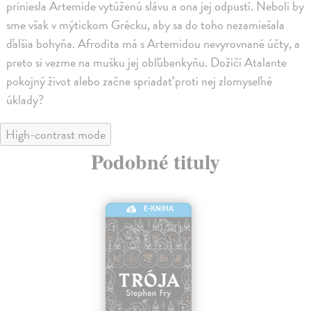
priniesla Artemide vytúženú slávu a ona jej odpustí. Neboli by
sme však v mýtickom Grécku, aby sa do toho nezamiešala
ďalšia bohyňa. Afrodita má s Artemidou nevyrovnané účty, a
preto si vezme na mušku jej obľúbenkyňu. Dožičí Atalante
pokojný život alebo začne spriadať proti nej zlomyseľné
úklady?
High-contrast mode
Podobné tituly
E-KNIHA