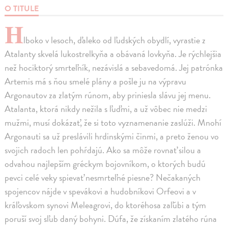
O TITULE
H
lboko v lesoch, ďaleko od ľudských obydlí, vyrastie z
Atalanty skvelá lukostrelkyňa a obávaná lovkyňa. Je rýchlejšia
než hociktorý smrteľník, nezávislá a sebavedomá. Jej patrónka
Artemis má s ňou smelé plány a pošle ju na výpravu
Argonautov za zlatým rúnom, aby priniesla slávu jej menu.
Atalanta, ktorá nikdy nežila s ľuďmi, a už vôbec nie medzi
mužmi, musí dokázať, že si toto vyznamenanie zaslúži. Mnohí
Argonauti sa už preslávili hrdinskými činmi, a preto ženou vo
svojich radoch len pohŕdajú. Ako sa môže rovnať silou a
odvahou najlepším gréckym bojovníkom, o ktorých budú
pevci celé veky spievať nesmrteľné piesne? Nečakaných
spojencov nájde v spevákovi a hudobníkovi Orfeovi a v
kráľovskom synovi Meleagrovi, do ktoréhosa zaľúbi a tým
poruší svoj sľub daný bohyni. Dúfa, že získaním zlatého rúna