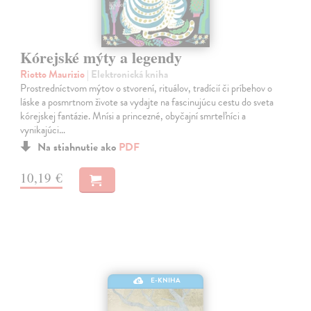
Kórejské mýty a legendy
Riotto Maurizio
| Elektronická kniha
Prostredníctvom mýtov o stvorení, rituálov, tradícií či príbehov o
láske a posmrtnom živote sa vydajte na fascinujúcu cestu do sveta
kórejskej fantázie. Mnísi a princezné, obyčajní smrteľníci a
vynikajúci…
Na stiahnutie ako
PDF
10,19 €
E-KNIHA