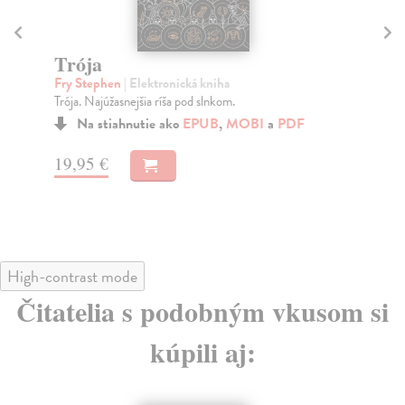
Trója
R
Fry Stephen
| Elektronická kniha
Buc
Trója. Najúžasnejšia ríša pod slnkom.
kn
Dra
Na stiahnutie ako
EPUB
,
MOBI
a
PDF
fan
19,95 €
15
High-contrast mode
Čitatelia s podobným vkusom si
kúpili aj: