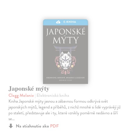
E-KNIHA
Japonské mýty
Clegg Melanie
| Elektronická kniha
Kniha Japonské mýty jasnou a zábavnou formou odkrývá svět
japonských mýtů, legend a příběhů, z nichž mnohé si lidé vyprávějí již
po staletí, představuje ale i ty, které vznikly poměrně nedávno a šíří
se…
Na stiahnutie ako
PDF