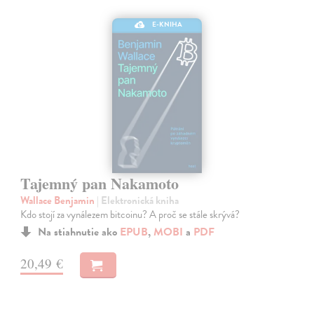
E-KNIHA
Tajemný pan Nakamoto
Wallace Benjamin
| Elektronická kniha
Kdo stojí za vynálezem bitcoinu? A proč se stále skrývá?
Na stiahnutie ako
EPUB
,
MOBI
a
PDF
20,49 €