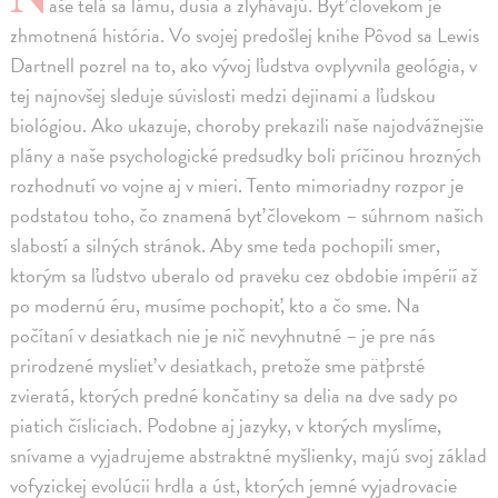
aše telá sa lámu, dusia a zlyhávajú. Byť človekom je
zhmotnená história. Vo svojej predošlej knihe Pôvod sa Lewis
Dartnell pozrel na to, ako vývoj ľudstva ovplyvnila geológia, v
tej najnovšej sleduje súvislosti medzi dejinami a ľudskou
biológiou. Ako ukazuje, choroby prekazili naše najodvážnejšie
plány a naše psychologické predsudky boli príčinou hrozných
rozhodnutí vo vojne aj v mieri. Tento mimoriadny rozpor je
podstatou toho, čo znamená byť človekom – súhrnom našich
slabostí a silných stránok. Aby sme teda pochopili smer,
ktorým sa ľudstvo uberalo od praveku cez obdobie impérií až
po modernú éru, musíme pochopiť, kto a čo sme. Na
počítaní v desiatkach nie je nič nevyhnutné – je pre nás
prirodzené myslieť v desiatkach, pretože sme päťprsté
zvieratá, ktorých predné končatiny sa delia na dve sady po
piatich čísliciach. Podobne aj jazyky, v ktorých myslíme,
snívame a vyjadrujeme abstraktné myšlienky, majú svoj základ
vofyzickej evolúcii hrdla a úst, ktorých jemné vyjadrovacie