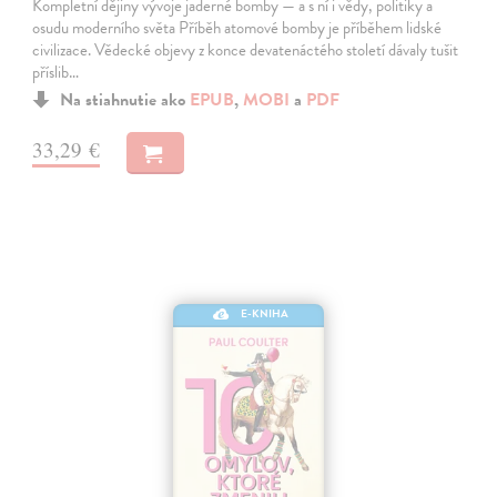
Kompletní dějiny vývoje jaderné bomby — a s ní i vědy, politiky a
osudu moderního světa Příběh atomové bomby je příběhem lidské
civilizace. Vědecké objevy z konce devatenáctého století dávaly tušit
příslib…
Na stiahnutie ako
EPUB
,
MOBI
a
PDF
33,29 €
E-KNIHA