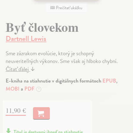
Prečítať ukážku
Byť človekom
Dartnell Lewis
Sme zázrakom evolúcie, ktorý je schopný
neuveriteľných výkonov. Sme však aj hlboko chybní.
Čítať ďalej
↓
E-kniha na stiahnutie v digitálnych formátoch
EPUB
,
MOBI
a
PDF
?
11,90 €
Titul je dostupný ihneď na stiahnutie