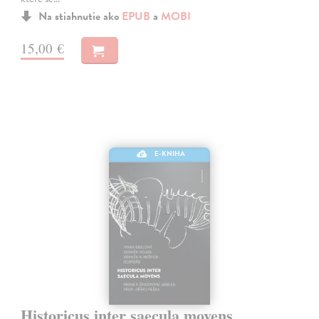
Na stiahnutie ako
EPUB
a
MOBI
15,00 €
E-KNIHA
Historicus inter saecula movens