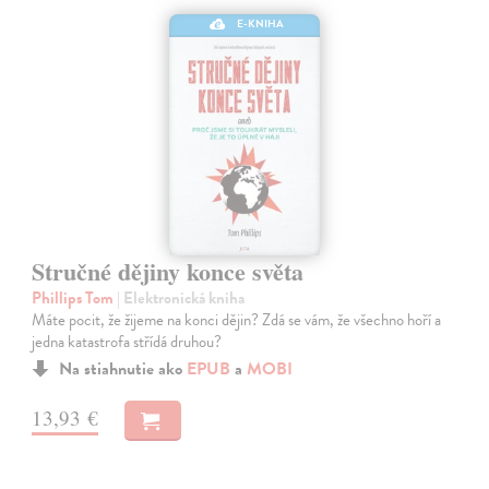
E-KNIHA
Stručné dějiny konce světa
Phillips Tom
| Elektronická kniha
Máte pocit, že žijeme na konci dějin? Zdá se vám, že všechno hoří a
jedna katastrofa střídá druhou?
Na stiahnutie ako
EPUB
a
MOBI
13,93 €