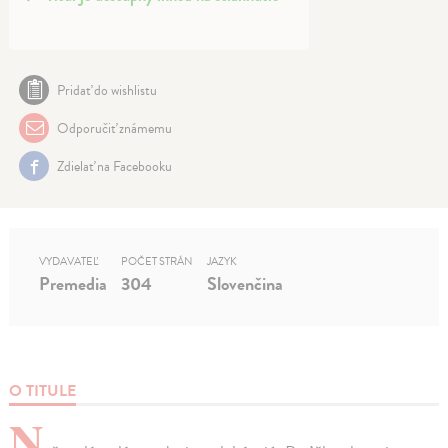
Pridať do wishlistu
Odporučiť známemu
Zdielať na Facebooku
VYDAVATEĽ
POČET STRÁN
JAZYK
Premedia
304
Slovenčina
O TITULE
N