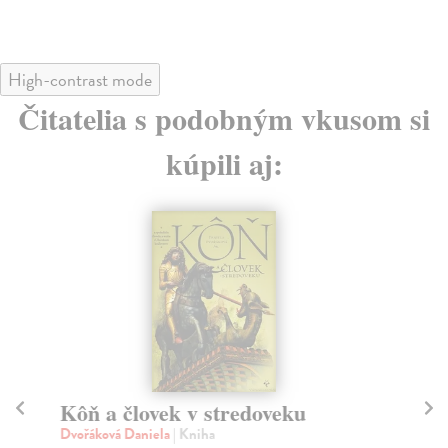
High-contrast mode
Čitatelia s podobným vkusom si
kúpili aj:
Kôň a človek v stredoveku
Č
Dvořáková Daniela
| Kniha
Tav