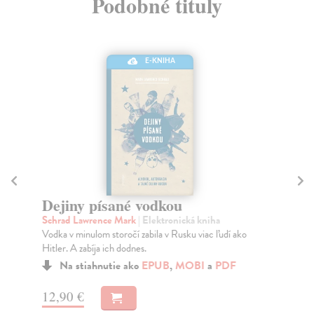
Podobné tituly
E-KNIHA
Dejiny písané vodkou
R
Schrad Lawrence Mark
| Elektronická kniha
Th
Vodka v minulom storočí zabila v Rusku viac ľudí ako
Pre
Hitler. A zabíja ich dodnes.
str
Na stiahnutie ako
EPUB
,
MOBI
a
PDF
12,90 €
20