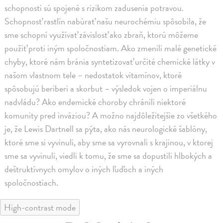
schopnosti sú spojené s rizikom zadusenia potravou.
Schopnosť rastlín nabúrať našu neurochémiu spôsobila, že
sme schopní využívať závislosť ako zbraň, ktorú môžeme
použiť proti iným spoločnostiam. Ako zmenili malé genetické
chyby, ktoré nám bránia syntetizovať určité chemické látky v
našom vlastnom tele – nedostatok vitamínov, ktoré
spôsobujú beriberi a skorbut – výsledok vojen o imperiálnu
nadvládu? Ako endemické choroby chránili niektoré
komunity pred inváziou? A možno najdôležitejšie zo všetkého
je, že Lewis Dartnell sa pýta, ako nás neurologické šablóny,
ktoré sme si vyvinuli, aby sme sa vyrovnali s krajinou, v ktorej
sme sa vyvinuli, viedli k tomu, že sme sa dopustili hlbokých a
deštruktívnych omylov o iných ľuďoch a iných
spoločnostiach.
High-contrast mode