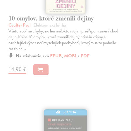
10 omylov, ktoré zmenili dejiny
Coulter Paul
| Elektronická kniha
Všetci robíme chyby, no len málokto svojím prešľapom zmení chod
dejín. Kniha 10 omylov, ktoré zmenili dejiny prináša vtipný a
osviežujúci výber neúmyselných pochybení, ktorým sa to podarilo –
raz to bol…
Na stiahnutie ako
EPUB
,
MOBI
a
PDF
14,90 €
E-KNIHA