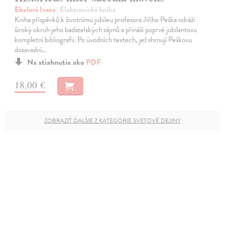
Ebelová Ivana
| Elektronická kniha
Kniha příspěvků k životnímu jubileu profesora Jiřího Peška odráží
široký okruh jeho badatelských zájmů a přináší poprvé jubilantovu
kompletní bibliografii. Po úvodních textech, jež shrnují Peškovu
dosavadní…
Na stiahnutie ako
PDF
18,00 €
ZOBRAZIŤ ĎALŠIE Z KATEGÓRIE SVETOVÉ DEJINY