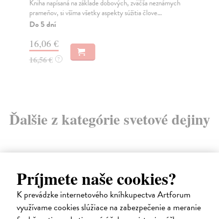
Kniha napísaná na základe dobových, zväčša neznámych
„Ži
prameňov, si všíma všetky aspekty súžitia člove...
Don
Do 5 dní
Na
16,06 €
8,
16,56 €
8,
?
Ďalšie z kategórie svetové dejiny
Príjmete naše cookies?
E-KNIHA
K prevádzke internetového kníhkupectva Artforum
využívame cookies slúžiace na zabezpečenie a meranie