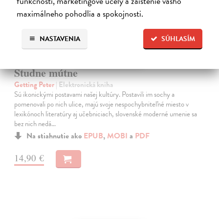
funkčnosti, marketingové účely a zaistenie vášho
maximálneho pohodlia a spokojnosti.
NASTAVENIA
SÚHLASÍM
Studne mútne
Getting Peter
| Elektronická kniha
Sú ikonickými postavami našej kultúry. Postavili im sochy a
pomenovali po nich ulice, majú svoje nespochybniteľné miesto v
lexikónoch literatúry aj učebniciach, slovenské moderné umenie sa
bez nich nedá…
Na stiahnutie ako
EPUB
,
MOBI
a
PDF
14,90 €