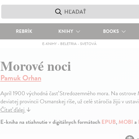
REBRÍK
KNIHY
BOOKS
E-KNIHY
-
BELETRIA
-
SVETOVÁ
Morové noci
Pamuk Orhan
Apríl 1900 východná časť Stredozemného mora. Na ostrove M
deviatej provincii Osmanskej ríše, už celé stáročia žijú v usta
Čítať ďalej
↓
E-kniha na stiahnutie v digitálnych formátoch
EPUB
,
MOBI
a