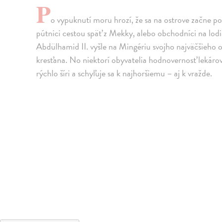
P
o vypuknutí moru hrozí, že sa na ostrove začne pov
pútnici cestou späť z Mekky, alebo obchodníci na lod
Abdülhamid II. vyšle na Mingériu svojho najväčšieho
kresťana. No niektorí obyvatelia hodnovernosť lekáro
rýchlo šíri a schyľuje sa k najhoršiemu – aj k vražde.