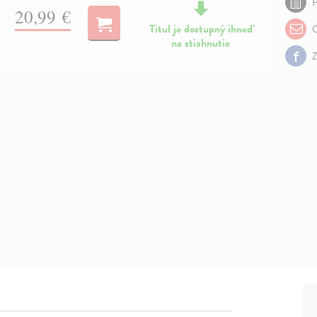
P
20,99 €
Titul je dostupný ihneď
O
na stiahnutie
Z