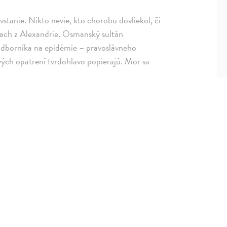
stanie. Nikto nevie, kto chorobu dovliekol, či
iach z Alexandrie. Osmanský sultán
 odborníka na epidémie – pravoslávneho
vých opatrení tvrdohlavo popierajú. Mor sa