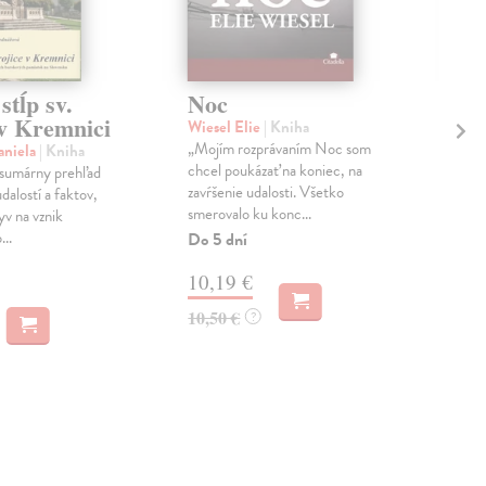
tĺp sv.
Noc
Vy
 v Kremnici
dň
Wiesel Elie
| Kniha
no
„Mojím rozprávaním Noc som
aniela
| Kniha
Ru
chcel poukázať na koniec, na
 sumárny prehľad
zavŕšenie udalosti. Všetko
D
dalostí a faktov,
smerovalo ku konc...
yv na vznik
Bal
..
Do 5 dní
Kni
proz
10,19 €
mar
rozp
10,50 €
?
Zas
13
14,