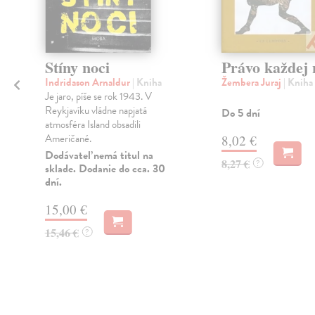
Stíny noci
Právo každej 
Indridason Arnaldur
| Kniha
Žembera Juraj
| Kniha
Je jaro, píše se rok 1943. V
Reykjavíku vládne napjatá
Do 5 dní
atmosféra Island obsadili
Američané.
8,02 €
Dodávateľ nemá titul na
8,27 €
?
sklade. Dodanie do cca. 30
dní.
15,00 €
15,46 €
?