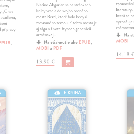
zpracování
Narine Abgarian sa na stránkach
zetem,
literatury.
knihy vracia do svojho rodného
ny „Chez
která se h
mesta Berd, ktoré bolo kedysi
availlonu,
vyznačuje
zrovnané so zemou. Z tohto mesta je
ečení
známostmi
aj sága o živote štyroch generácií
 přípravy
arménskej…
Na st
MOBI
Na stiahnutie ako
EPUB
,
EPUB
,
MOBI
a
PDF
14,18 
13,90 €
A
E-KNIHA