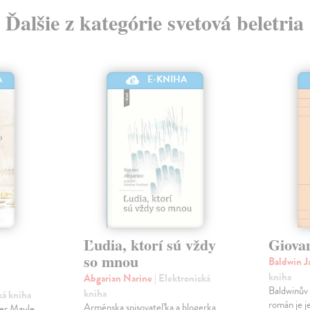
Ďalšie z kategórie svetová beletria
A
E-KNIHA
Ľudia, ktorí sú vždy
Giova
so mnou
Baldwin 
kniha
Abgarian Narine
| Elektronická
Baldwinův 
kniha
ká kniha
román je j
Arménska spisovateľka a blogerka
ter Mayle