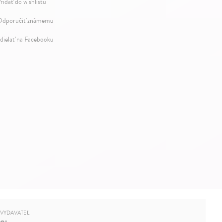
ridať do wishlistu
dporučiť známemu
dielať na Facebooku
VYDAVATEĽ