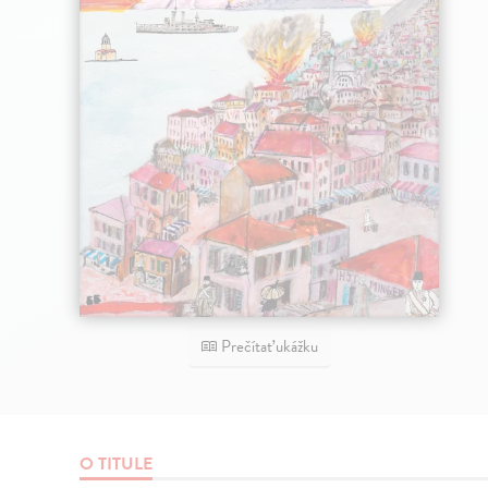
Prečítať ukážku
O TITULE