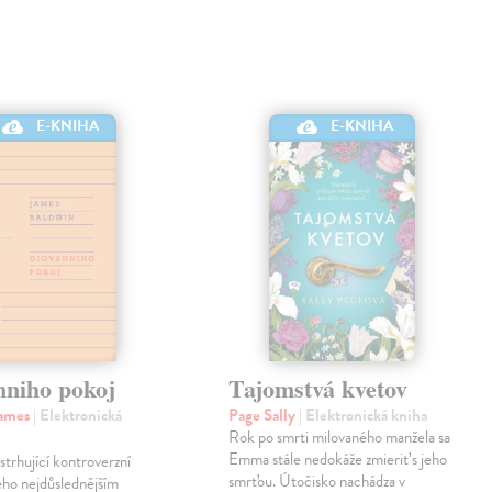
E-KNIHA
E-KNIHA
nniho pokoj
Tajomstvá kvetov
James
| Elektronická
Page Sally
| Elektronická kniha
Rok po smrti milovaného manžela sa
Emma stále nedokáže zmieriť s jeho
strhující kontroverzní
smrťou. Útočisko nachádza v
eho nejdůslednějším