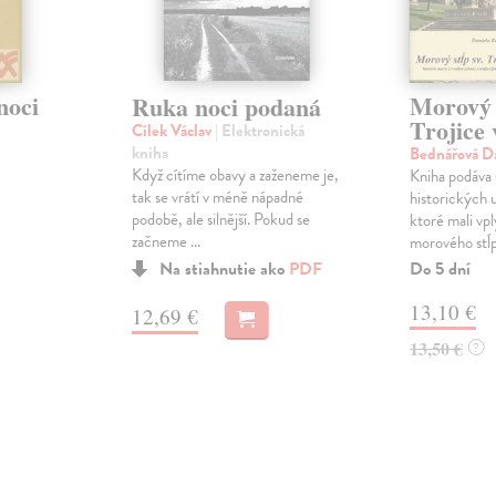
noci
Morový s
Ruka noci podaná
Trojice
Cílek Václav
| Elektronická
kniha
Bednářová D
Když cítíme obavy a zaženeme je,
Kniha podáva
tak se vrátí v méně nápadné
historických u
podobě, ale silnější. Pokud se
ktoré mali vpl
začneme ...
morového stĺp.
Do 5 dní
Na stiahnutie ako
PDF
13,10 €
12,69 €
13,50 €
?