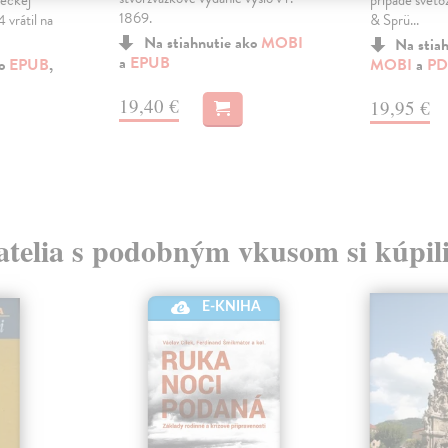
neckej
prípade sveto
1869.
 vrátil na
& Sprü...
Na stiahnutie ako
MOBI
Na stia
a
EPUB
ko
EPUB
,
MOBI
a
PD
19,40 €
19,95 €
atelia s podobným vkusom si kúpili
E-KNIHA