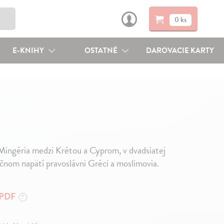
0 ks
E-KNIHY
OSTATNÉ
DAROVACIE KARTY
ingéria medzi Krétou a Cyprom, v dvadsiatej
vičnom napätí pravoslávni Gréci a moslimovia.
PDF
?