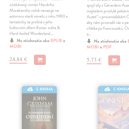
očekávaný román Harukiho
spojil síly s Gérardem Au
Murakamiho volně navazuje na
majitelem proslulé pekár
autorovu starší novelu z roku 1980 a
Auzet“ v provensálském C
tematicky se prolíná s jeho
aby nám prozradil vše o p
kultovním dílem Konec světa &
chleba po francouzsku. Od
Hard-boiled Wonderland.…
a…
Na stiahnutie ako
EPUB
a
Na stiahnutie ako
MOBI
MOBI
a
PDF
24,84 €
5,73 €
E-KNIHA
E-KNIH