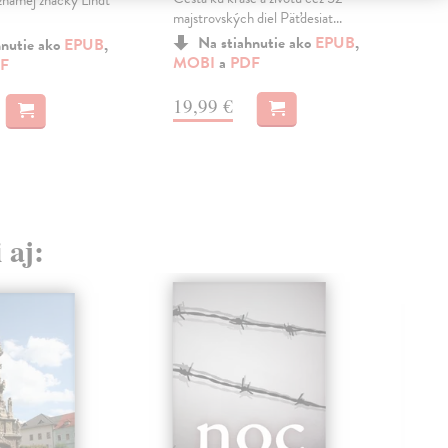
známej značky Lindt
majstrovských diel Päťdesiat...
186
Na stiahnutie ako
EPUB
,
hnutie ako
EPUB
,
MOBI
a
PDF
a
E
F
19,99 €
19
 aj: