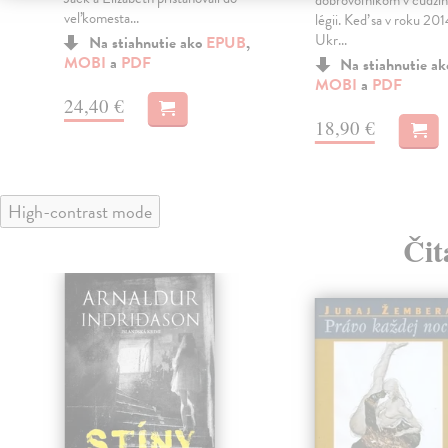
dobrovoľníkom v cudzi
veľkomesta...
légii. Keď sa v roku 2014
Ukr...
Na stiahnutie ako
EPUB
,
MOBI
a
PDF
Na stiahnutie a
MOBI
a
PDF
24,40 €
18,90 €
High-contrast mode
Čit