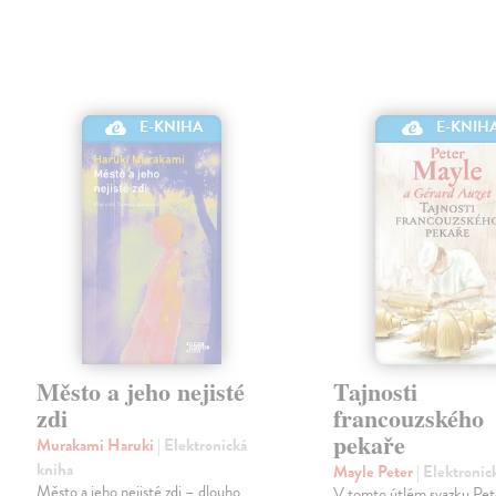
E-KNIHA
E-KNIH
Město a jeho nejisté
Tajnosti
zdi
francouzského
pekaře
Murakami Haruki
| Elektronická
kniha
Mayle Peter
| Elektronic
Město a jeho nejisté zdi – dlouho
V tomto útlém svazku Pe