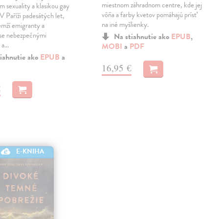
miestnom záhradnom centre, kde jej
m sexuality a klasikou gay
vôňa a farby kvetov pomáhajú prísť
 V Paříži padesátých let,
na iné myšlienky.
emží emigranty a
 se nebezpečnými
Na stiahnutie ako
EPUB
,
 a…
MOBI
a
PDF
iahnutie ako
EPUB
a
16,95 €
€
E-KNIHA