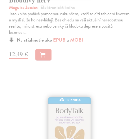
Maguire Jessica
| Elektronická kniha
Tato kniha podává pomocnou ruku všem, kteří se cítí zahlceni životem
a myslí si, že ho nezvládají. Bez ohledu na vaši aktuální neradostnou
realitu, míru stresu nebo paniky či hloubku deprese a pocitů
bezmoci…
Na stiahnutie ako
EPUB
a
MOBI
12,49 €
E-KNIHA