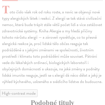
T
oto číslo však rok od roku roste, a navíc se objevují nové
typy alergických látek i reakcí. Z alergií se tak stává civilizační
nemoc, která bude trápit stále větší počet lidí a více zatěžovat
zdravotnické systémy. Kniha Alergie a my hledá příčiny
tohoto nárůstu alergií — a zároveň vysvětluje, co to přesně
alergická reakce je, proč lidské tělo občas reaguje tak
podrážděně a s jakými změnami ve společnosti, životním
prostředí i klimatu toto podráždění může souviset. Pátrání
vede do lékařských ordinací, biologických laboratoří i
obyčejných domácností a ukazuje, na jaké změny a podněty
lidská imunita reaguje, jestli se s alergií dá něco dělat a jaký je
výhled kýchavého, uslzeného a svědícího lidstva do budoucna.
High-contrast mode
Podobné tituly