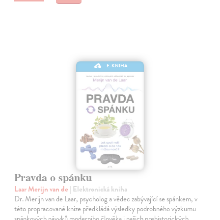
E-KNIHA
Pravda o spánku
Laar Merijn van de
| Elektronická kniha
Dr. Merijn van de Laar, psycholog a vědec zabývající se spánkem, v
této propracované knize předkládá výsledky podrobného výzkumu
spánkových návyků moderního člověka i našich prehistorických