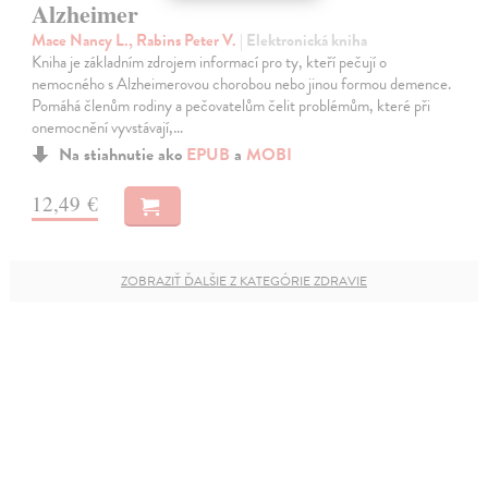
Alzheimer
Mace Nancy L., Rabins Peter V.
| Elektronická kniha
Kniha je základním zdrojem informací pro ty, kteří pečují o
nemocného s Alzheimerovou chorobou nebo jinou formou demence.
Pomáhá členům rodiny a pečovatelům čelit problémům, které při
onemocnění vyvstávají,…
Na stiahnutie ako
EPUB
a
MOBI
12,49 €
ZOBRAZIŤ ĎALŠIE Z KATEGÓRIE ZDRAVIE