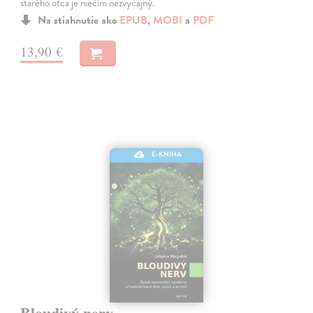
starého otca je niečím nezvyčajný.
Na stiahnutie ako
EPUB
,
MOBI
a
PDF
13,90 €
E-KNIHA
Bloudivý nerv