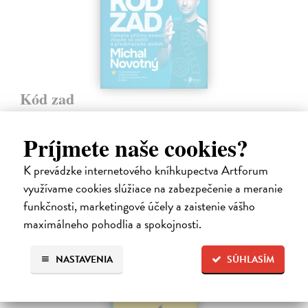
Kód zad
Novotný Michal
| Elektronická kniha
Co dělat, když vás bolí záda? Cvičit?
Príjmete naše cookies?
Na stiahnutie ako
EPUB
a
MOBI
K prevádzke internetového kníhkupectva Artforum
13,95 €
využívame cookies slúžiace na zabezpečenie a meranie
funkčnosti, marketingové účely a zaistenie vášho
maximálneho pohodlia a spokojnosti.
NASTAVENIA
SÚHLASÍM
E-KNIHA