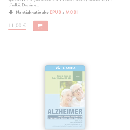
předků. Dozvíme…
Na stiahnutie ako
EPUB
a
MOBI
11,00 €
E-KNIHA