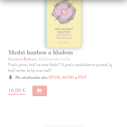
Medzi hanbou a hladom
Sviežená Barbara
| Elektronická kniha
Prečo jeme, keď nie sme hladní? A prečo nedokážeme prestať, aj
keď vieme, že by sme mali?
Na stiahnutie ako
EPUB
,
MOBI
a
PDF
16,00 €