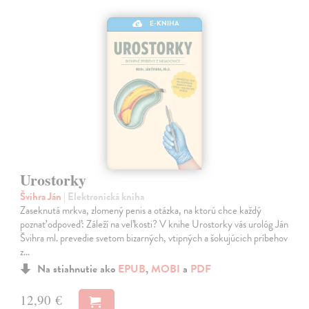
E-KNIHA
Urostorky
Švihra Ján
| Elektronická kniha
Zaseknutá mrkva, zlomený penis a otázka, na ktorú chce každý
poznať odpoveď: Záleží na veľkosti? V knihe Urostorky vás urológ Ján
Švihra ml. prevedie svetom bizarných, vtipných a šokujúcich príbehov
z…
Na stiahnutie ako
EPUB
,
MOBI
a
PDF
12,90 €