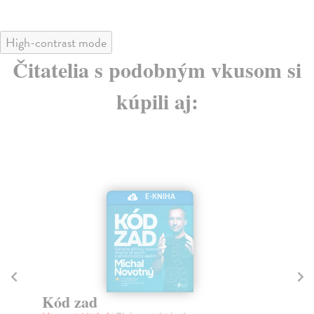
High-contrast mode
Čitatelia s podobným vkusom si
kúpili aj:
E-KNIHA
Pravda o cukru
Z