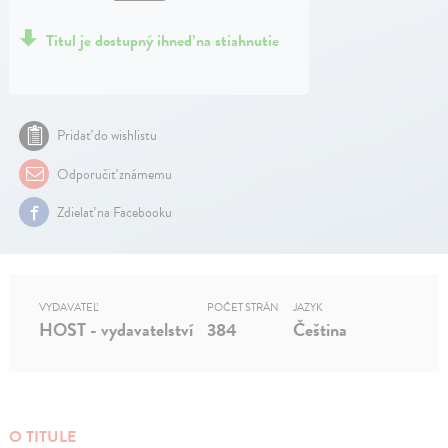
Titul je dostupný ihneď na stiahnutie
Pridať do wishlistu
Odporučiť známemu
Zdielať na Facebooku
VYDAVATEĽ
POČET STRÁN
JAZYK
HOST - vydavatelství
384
Čeština
O TITULE