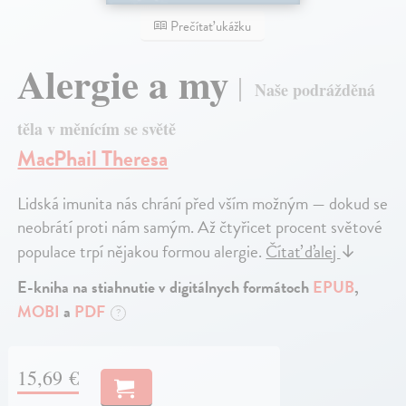
Prečítať ukážku
Alergie a my
Naše podrážděná
těla v měnícím se světě
MacPhail Theresa
Lidská imunita nás chrání před vším možným — dokud se
neobrátí proti nám samým. Až čtyřicet procent světové
populace trpí nějakou formou alergie.
Čítať ďalej
↓
E-kniha na stiahnutie v digitálnych formátoch
EPUB
,
MOBI
a
PDF
?
15,69 €