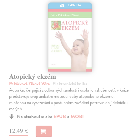
E-KNIHA
Atopický ekzém
Pekárková Zíková Věra
| Elektronická kniha
Autorka, čerpající z odborných znalostí i osobních zkušeností, v knize
představuje svoji unikátní metodu léčby atopického ekzému,
založenou na vysazování a postupném zavádění potravin do jídelníčku
malých…
Na stiahnutie ako
EPUB
a
MOBI
12,49 €