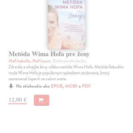
Metóda Wima Hofa pre ženy
Hof Isabelle, Hof Laura
| Elektronická kniha
Zdravšie a silnejšie ženy vďaka metóde Wima Hofa. Metóda ľadového
muža Wima Hofa je populárnym spôsobom otužovania, ktorý
zaznamenal úspech na celom svete.
Na stiahnutie ako
EPUB
,
MOBI
a
PDF
12,90 €