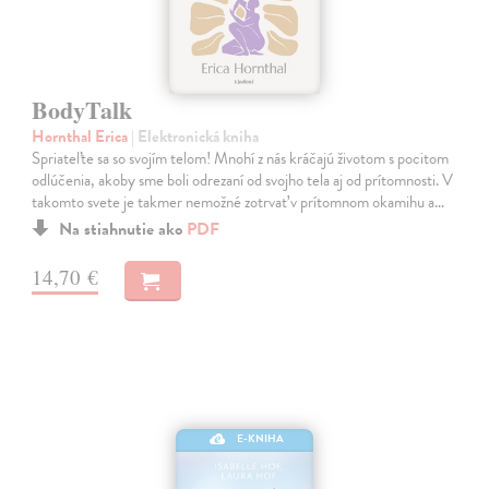
BodyTalk
Hornthal Erica
| Elektronická kniha
Spriateľte sa so svojím telom! Mnohí z nás kráčajú životom s pocitom
odlúčenia, akoby sme boli odrezaní od svojho tela aj od prítomnosti. V
takomto svete je takmer nemožné zotrvať v prítomnom okamihu a…
Na stiahnutie ako
PDF
14,70 €
E-KNIHA