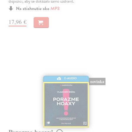
dispozici, aby se dokázalo samo uzdravit.
Na stiahnutie ako
MP3
17,96 €
E-AUDIO
novinka
Porazme hoaxy!