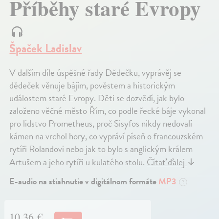
Příběhy staré Evropy
Špaček Ladislav
V dalším díle úspěšné řady Dědečku, vyprávěj se
dědeček věnuje bájím, pověstem a historickým
událostem staré Evropy. Děti se dozvědí, jak bylo
založeno věčné město Řím, co podle řecké báje vykonal
pro lidstvo Prometheus, proč Sisyfos nikdy nedovalí
kámen na vrchol hory, co vypráví píseň o francouzském
rytíři Rolandovi nebo jak to bylo s anglickým králem
Artušem a jeho rytíři u kulatého stolu.
Čítať ďalej
↓
E-audio na stiahnutie v digitálnom formáte
MP3
?
10,36 €