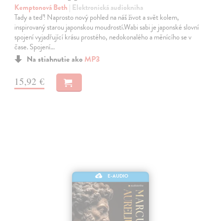
Kemptonová Beth
| Elektronická audiokniha
Tady a teď! Naprosto nový pohled na náš život a svět kolem,
inspirovaný starou japonskou moudrostí.Wabi sabi je japonské slovní
spojení vyjadřující krásu prostého, nedokonalého a měnícího se v
čase. Spojení…
Na stiahnutie ako
MP3
15,92 €
E-AUDIO