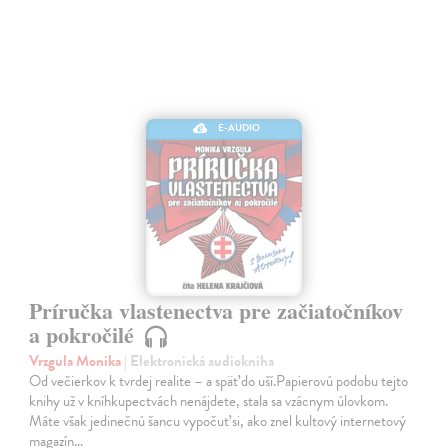
E-AUDIO
Príručka vlastenectva pre začiatočníkov
a pokročilé
Vrzgula Monika
| Elektronická audiokniha
Od večierkov k tvrdej realite – a späť do uší.Papierovú podobu tejto
knihy už v kníhkupectvách nenájdete, stala sa vzácnym úlovkom.
Máte však jedinečnú šancu vypočuť si, ako znel kultový internetový
magazín…