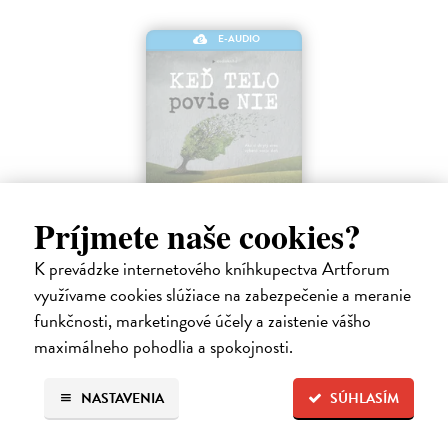
E-AUDIO
Keď telo povie nie
Príjmete naše cookies?
Maté Gábor
| Elektronická audiokniha
K prevádzke internetového kníhkupectva Artforum
Prevencia pred chorobami ľudstvo zamestnáva od nepamäti. Lekár a
uznávaný autor Gábor Maté verí, že spôsob akým premýšľame a
využívame cookies slúžiace na zabezpečenie a meranie
využívame svoju mozgovú kapacitu, má vplyv aj na naše fyzické
funkčnosti, marketingové účely a zaistenie vášho
zdravie.
maximálneho pohodlia a spokojnosti.
Na stiahnutie ako
MP3
14,45 €
NASTAVENIA
SÚHLASÍM