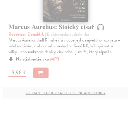
Marcus Aurelius: Stoický císař
Robertson Donald J.
| Elektronická audiokniha
Marcus Aurelius vládl Římské říši v době jejího největšího rozkvětu –
velel armádám, rozhodoval o osudech milionů lidí, řešil spiknutí a
války. Jeho soukromé deníky však odhalují muže, který zápasil s…
Na stiahnutie ako
MP3
13,96 €
ZOBRAZIŤ ĎALŠIE Z KATEGÓRIE INÉ AUDIOKNIHY