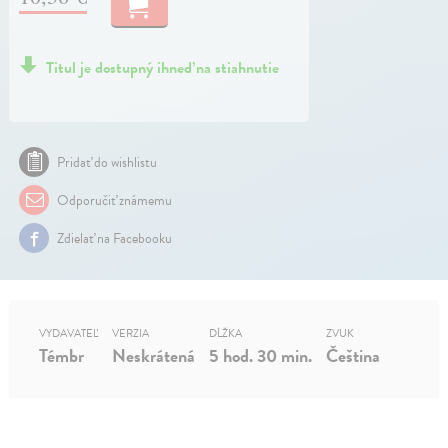
Titul je dostupný ihneď na stiahnutie
Pridať do wishlistu
Odporučiť známemu
Zdielať na Facebooku
VYDAVATEĽ
VERZIA
DĹŽKA
ZVUK
Témbr
Neskrátená
5 hod. 30 min.
Čeština