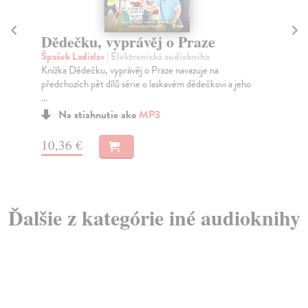
Dědečku, vyprávěj o Praze
D
Špaček Ladislav
| Elektronická audiokniha
Špa
Knížka Dědečku, vyprávěj o Praze navazuje na
Děd
předchozích pět dílů série o laskavém dědečkovi a jeho
obl
...
Na stiahnutie ako
MP3
10
10,36 €
Ďalšie z kategórie iné audioknihy