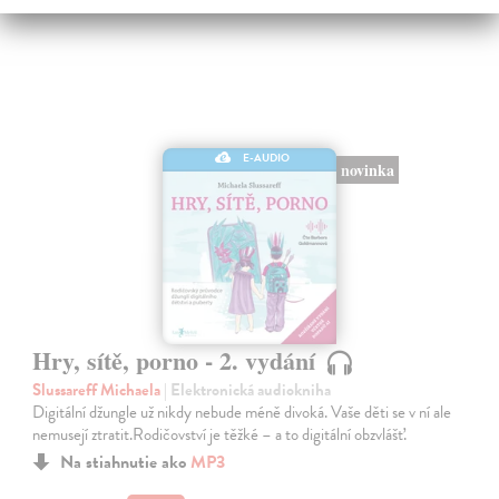
E-AUDIO
novinka
Hry, sítě, porno - 2. vydání
Slussareff Michaela
| Elektronická audiokniha
Digitální džungle už nikdy nebude méně divoká. Vaše děti se v ní ale
nemusejí ztratit.Rodičovství je těžké – a to digitální obzvlášť.
Na stiahnutie ako
MP3