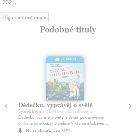
2024.
High-contrast mode
Podobné tituly
E-AUDIO
Dědečku, vyprávěj o světě
D
Špaček Ladislav
| Elektronická audiokniha
Špa
Dědečku, vyprávěj o světě je dalším pokračováním
Kní
oblíbené série knížek o zvídavé Viktorce a laskavém...
pře
...
Na stiahnutie ako
MP3