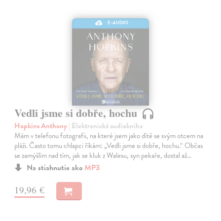
E-AUDIO
Vedli jsme si dobře, hochu
Hopkins Anthony
| Elektronická audiokniha
Mám v telefonu fotografii, na které jsem jako dítě se svým otcem na
pláži. Často tomu chlapci říkám: „Vedli jsme si dobře, hochu.“ Občas
se zamýšlím nad tím, jak se kluk z Walesu, syn pekaře, dostal až…
Na stiahnutie ako
MP3
19,96 €