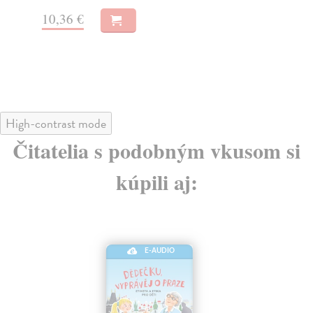
10,36 €
10
High-contrast mode
Čitatelia s podobným vkusom si
kúpili aj:
E-AUDIO