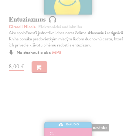
Entuziazmus
Girasoli Nicola
| Elektronická audiokniha
Ako spoločnosť i jednotlivci dnes naraz čelíme sklamaniu i rezignácii.
Kniha ponúka predovšetkým mladým ľuďom duchovnú cestu, ktorá
ich privedie k životu plnému radosti a entuziazmu.
Na stiahnutie ako
MP3
8,00 €
E-AUDIO
novinka