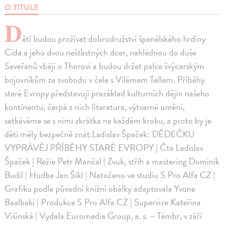
O TITULE
D
ěti budou prožívat dobrodružství španělského hrdiny
Cida a jeho dvou nešťastných dcer, nahlédnou do duše
Seveřanů vbáji o Thorovi a budou držet palce švýcarským
bojovníkům za svobodu v čele s Vilémem Tellem. Příběhy
staré Evropy představují prazáklad kulturních dějin našeho
kontinentu, čerpá z nich literatura, výtvarné umění,
setkáváme se s nimi zkrátka na každém kroku, a proto by je
děti měly bezpečně znát.Ladislav Špaček: DĚDEČKU
VYPRÁVĚJ PŘÍBĚHY STARÉ EVROPY | Čte Ladislav
Špaček | Režie Petr Mančal | Zvuk, střih a mastering Dominik
Budil | Hudba Jan Šikl | Natočeno ve studiu S Pro Alfa CZ |
Grafiku podle původní knižní obálky adaptovala Yvone
Baalbaki | Produkce S Pro Alfa CZ | Supervize Kateřina
Višinská | Vydala Euromedia Group, a. s. – Témbr, v září