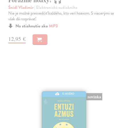
Šnídl Vladimír
| Elektronická audiokniha
Nie je možné presvedčiť každého, kto verí hoaxom. S viacerými sa
však dá rozprávať.
Na stiahnutie ako
MP3
12,95 €
E-AUDIO
novinka