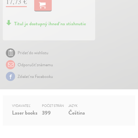
17,73 €
Titul je dostupný ihneď na stiahnutie
Pridať do wishlistu
Odporučiť známemu
Zdielať na Facebooku
VYDAVATEĽ
POČET STRÁN
JAZYK
Laser books
399
Čeština