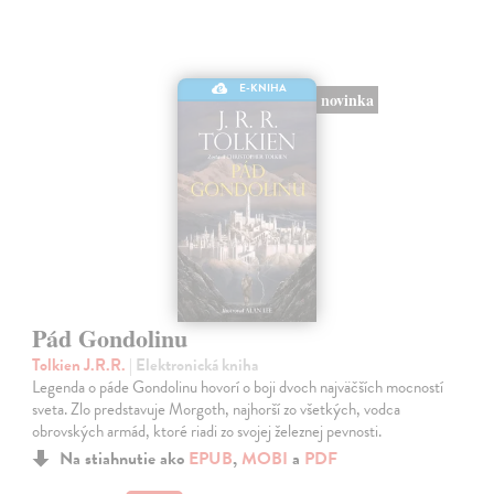
E-KNIHA
novinka
Pád Gondolinu
Tolkien J.R.R.
| Elektronická kniha
Legenda o páde Gondolinu hovorí o boji dvoch najväčších mocností
sveta. Zlo predstavuje Morgoth, najhorší zo všetkých, vodca
obrovských armád, ktoré riadi zo svojej železnej pevnosti.
Na stiahnutie ako
EPUB
,
MOBI
a
PDF