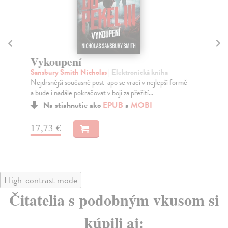
Vykoupení
K
Sansbury Smith Nicholas
| Elektronická kniha
Na
Nejdrsnější současné post-apo se vrací v nejlepší formě
Jak
a bude i nadále pokračovat v boji za přežití...
aut
Na stiahnutie ako
EPUB
a
MOBI
17,73 €
16
High-contrast mode
Čitatelia s podobným vkusom si
kúpili aj: