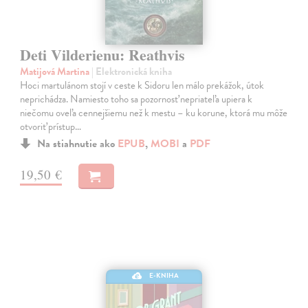
Deti Vilderienu: Reathvis
Matijová Martina
| Elektronická kniha
Hoci martulánom stojí v ceste k Sidoru len málo prekážok, útok
neprichádza. Namiesto toho sa pozornosť nepriateľa upiera k
niečomu oveľa cennejšiemu než k mestu – ku korune, ktorá mu môže
otvoriť prístup…
Na stiahnutie ako
EPUB
,
MOBI
a
PDF
19,50 €
E-KNIHA