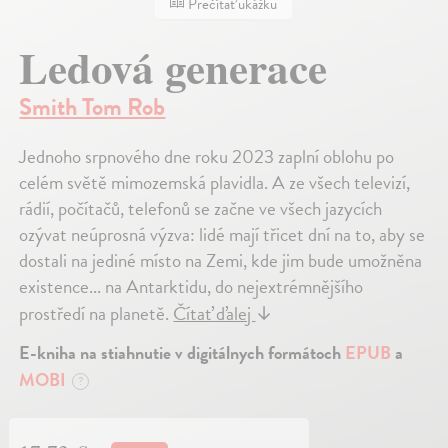
Prečítať ukážku
Ledová generace
Smith Tom Rob
Jednoho srpnového dne roku 2023 zaplní oblohu po
celém světě mimozemská plavidla. A ze všech televizí,
rádií, počítačů, telefonů se začne ve všech jazycích
ozývat neúprosná výzva: lidé mají třicet dní na to, aby se
dostali na jediné místo na Zemi, kde jim bude umožněna
existence... na Antarktidu, do nejextrémnějšího
prostředí na planetě.
Čítať ďalej
↓
E-kniha na stiahnutie v digitálnych formátoch
EPUB
a
MOBI
?