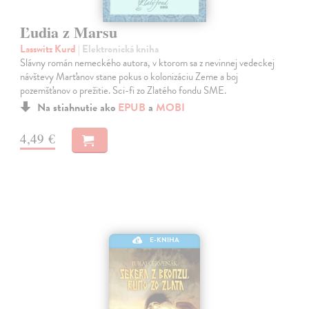
Ľudia z Marsu
Lasswitz Kurd
| Elektronická kniha
Slávny román nemeckého autora, v ktorom sa z nevinnej vedeckej
návštevy Marťanov stane pokus o kolonizáciu Zeme a boj
pozemšťanov o prežitie. Sci-fi zo Zlatého fondu SME.
Na stiahnutie ako
EPUB
a
MOBI
4,49 €
E-KNIHA