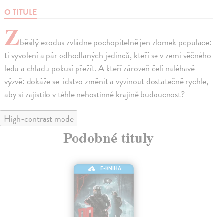
O TITULE
Z
běsilý exodus zvládne pochopitelně jen zlomek populace:
ti vyvolení a pár odhodlaných jedinců, kteří se v zemi věčného
ledu a chladu pokusí přežít. A kteří zároveň čelí naléhavé
výzvě: dokáže se lidstvo změnit a vyvinout dostatečně rychle,
aby si zajistilo v téhle nehostinné krajině budoucnost?
High-contrast mode
Podobné tituly
E-KNIHA