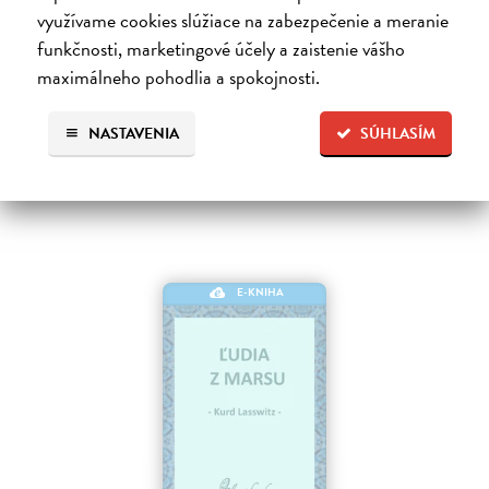
Základné dielo kyberpunku, klasika sci-fi a jedna z najsilnejších vízií
využívame cookies slúžiace na zabezpečenie a meranie
budúcnosti Matrix je svet vo svete, globálny konsenzus, prelud,
funkčnosti, marketingové účely a zaistenie vášho
vyjadrenie každého jedného dátového bajtu v kyberpriestore. Henry…
maximálneho pohodlia a spokojnosti.
Na stiahnutie ako
EPUB
,
MOBI
a
PDF
9,79 €
NASTAVENIA
SÚHLASÍM
E-KNIHA