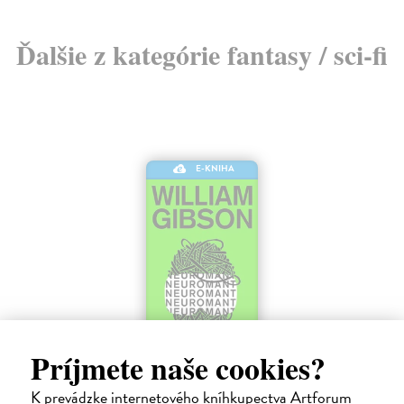
Ďalšie z kategórie fantasy / sci-fi
E-KNIHA
Príjmete naše cookies?
Neuromant
K prevádzke internetového kníhkupectva Artforum
Gibson William
| Elektronická kniha