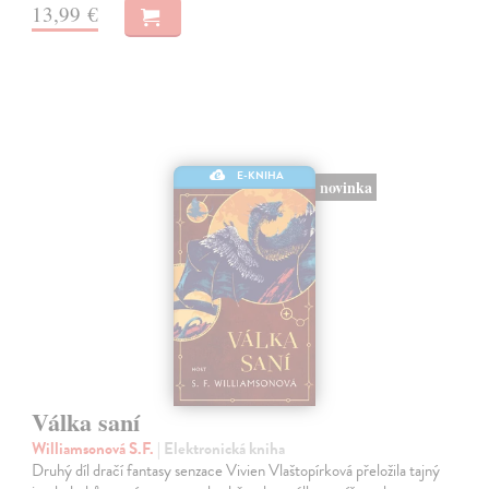
13,99 €
E-KNIHA
novinka
Válka saní
Williamsonová S.F.
| Elektronická kniha
Druhý díl dračí fantasy senzace Vivien Vlaštopírková přeložila tajný