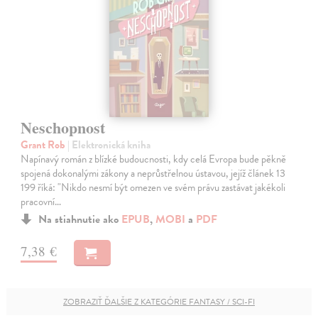
Neschopnost
Grant Rob
| Elektronická kniha
Napínavý román z blízké budoucnosti, kdy celá Evropa bude pěkně
spojená dokonalými zákony a neprůstřelnou ústavou, jejíž článek 13
199 říká: "Nikdo nesmí být omezen ve svém právu zastávat jakékoli
pracovní…
Na stiahnutie ako
EPUB
,
MOBI
a
PDF
7,38 €
ZOBRAZIŤ ĎALŠIE Z KATEGÓRIE FANTASY / SCI-FI