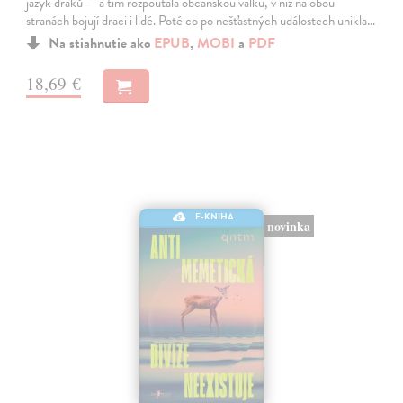
jazyk draků — a tím rozpoutala občanskou válku, v níž na obou
stranách bojují draci i lidé. Poté co po nešťastných událostech unikla…
Na stiahnutie ako
EPUB
,
MOBI
a
PDF
18,69 €
E-KNIHA
novinka