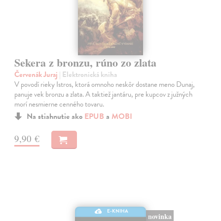
Sekera z bronzu, rúno zo zlata
Červenák Juraj
| Elektronická kniha
V povodí rieky Istros, ktorá omnoho neskôr dostane meno Dunaj,
panuje vek bronzu a zlata. A taktiež jantáru, pre kupcov z južných
morí nesmierne cenného tovaru.
Na stiahnutie ako
EPUB
a
MOBI
9,90 €
E-KNIHA
novinka