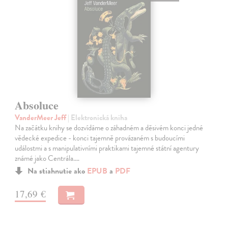
Absoluce
VanderMeer Jeff
| Elektronická kniha
Na začátku knihy se dozvídáme o záhadném a děsivém konci jedné
vědecké expedice - konci tajemně provázaném s budoucími
událostmi a s manipulativními praktikami tajemné státní agentury
známé jako Centrála.…
Na stiahnutie ako
EPUB
a
PDF
17,69 €