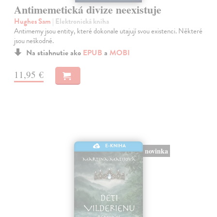
Antimemetická divize neexistuje
Hughes Sam
| Elektronická kniha
Antimemy jsou entity, které dokonale utajují svou existenci. Některé
jsou neškodné.
Na stiahnutie ako
EPUB
a
MOBI
11,95 €
E-KNIHA
novinka