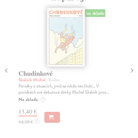
na sklade
Chudinkové
Skalník Michal
| Kniha
Ba
Povídky o situacích, jimiž se nikdo nechlubí... V
Di
povídkách své debutové sbírky Michal Skalník proz...
Mez
Na sklade
?
Co 
13,40 €
14,10 €
?
14