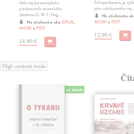
Schopenhauera, je výs
dielo najvýznamnejšieho
jeho celoživotného my..
predstaviteľa nemeckého
idealizmu G. W. F. Heg...
Na stiahnutie a
MOBI
a
PDF
Na stiahnutie ako
EPUB
,
MOBI
a
PDF
12,90 €
14,90 €
High-contrast mode
Čit
na sklade