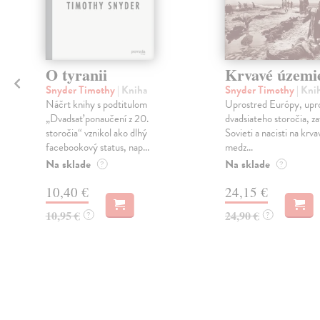
O tyranii
Krvavé územi
Snyder Timothy
| Kniha
Snyder Timothy
| Kni
Náčrt knihy s podtitulom
Uprostred Európy, upr
„Dvadsať ponaučení z 20.
dvadsiateho storočia, zav
storočia“ vznikol ako dlhý
Sovieti a nacisti na kr
facebookový status, nap...
medz...
Na sklade
Na sklade
?
?
10,40 €
24,15 €
10,95 €
24,90 €
?
?