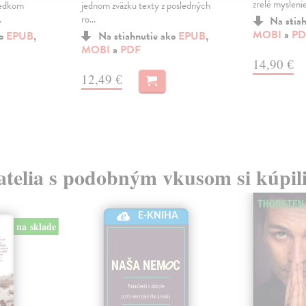
zrelé myslenie 
ledkom
jednom zväzku texty z posledných
.
ro...
Na stia
MOBI
a
PD
ko
EPUB
,
Na stiahnutie ako
EPUB
,
MOBI
a
PDF
14,90 €
12,49 €
atelia s podobným vkusom si kúpili
E-KNIHA
na sklade