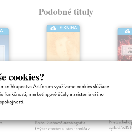
Podobné tituly
E-KNIHA
HA
še cookies?
ho kníhkupectva Artforum využívame cookies slúžiace
e funkčnosti, marketingové účely a zaistenie vášho
a
Duchovná
Vôľa k 
spokojnosti.
autobiografia
Nietzsche Fr
Elektronická
|
Weilová Simone
| Elektronická
Najkontroverz
kniha
Nietzscheho 
va,
Kniha Duchovná autobiografia
vydaná Vôľa k
(Výber z textov a listov) prináša v