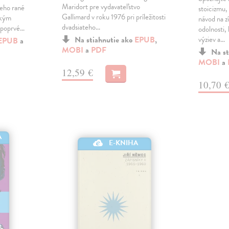
Maridort pre vydavateľstvo
jeho rané
stoicizmu,
Gallimard v roku 1976 pri príležitosti
ským
návod na z
dvadsiateho…
 poprvé…
odolnosti, 
Na stiahnutie ako
EPUB
,
výziev a…
EPUB
a
MOBI
a
PDF
Na st
MOBI
a
12,59 €
10,70 
A
E-KNIHA