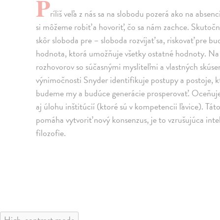
P
ríliš veľa z nás sa na slobodu pozerá ako na absenc
si môžeme robiť a hovoriť, čo sa nám zachce. Skutočná
skôr sloboda pre – sloboda rozvíjať sa, riskovať pre b
hodnota, ktorá umožňuje všetky ostatné hodnoty. Na z
rozhovorov so súčasnými mysliteľmi a vlastných skúse
výnimočnosti Snyder identifikuje postupy a postoje, k
budeme my a budúce generácie prosperovať. Oceňuje v
aj úlohu inštitúcií (ktoré sú v kompetencii ľavice). Tá
pomáha vytvoriť nový konsenzus, je to vzrušujúca intel
filozofie.
High-contrast mode