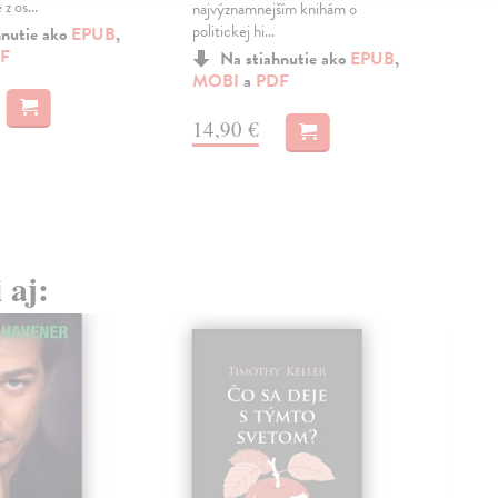
z os...
nás 
najvýznamnejším knihám o
politickej hi...
hnutie ako
EPUB
,
F
MO
Na stiahnutie ako
EPUB
,
MOBI
a
PDF
19
14,90 €
 aj: