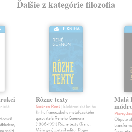
Ďalšie z kategórie filozofia
E-KNIHA
A
trukci
Rôzne texty
Malá k
múdro
onická
Guénon René
| Elektronická kniha
Knihu francúzskeho metafyzického
Piercy Jo
spisovateľa Reného Guénona
 zároveň
Objavte sil
(1886-1951) Rôzne texty (franc.
 odkladem,
transformo
Mélanges) zostavil editor Roger
ma nabízí
Spoznajte 