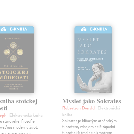
E-KNIHA
E-KNIHA
niha stoickej
Myslet jako Sokrates
sti
Robertson Donald
| Elektronická
kniha
seph
| Elektronická kniha
Sokrates je klíčovým athénským
u starovekej filozofie
filozofem, zdrojem celé západní
vať náš moderný život.
filozofické tradice a kmotrem
nadčasové princípy