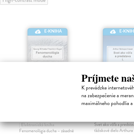
E-KNIHA
E-KNI
Príjmete na
K prevádzke internetové
na zabezpečenie a merani
G. W. F. Hegel:
Svet ako vôľa 
maximálneho pohodlia a 
Fenomenológia
predstava I.
ducha
Schopenhauer Arthur
Elektronická kniha
Hegel Georg Wilhelm Friedrich
Svet ako vôľa a predsta
| Elektronická kniha
ťažiskové dielo Arthura
Fenomenológia ducha – zásadné