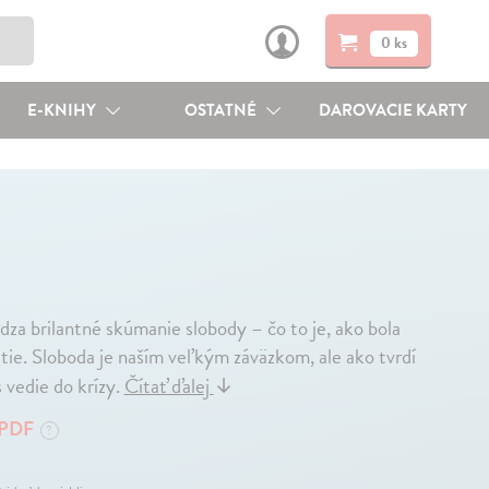
0 ks
E-KNIHY
OSTATNÉ
DAROVACIE KARTY
dza brilantné skúmanie slobody – čo to je, ako bola
tie. Sloboda je naším veľkým záväzkom, ale ako tvrdí
 vedie do krízy.
Čítať ďalej
↓
PDF
?