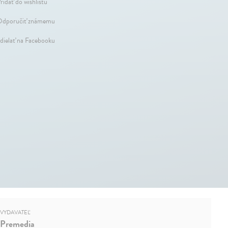
ridať do wishlistu
dporučiť známemu
dielať na Facebooku
VYDAVATEĽ
Premedia