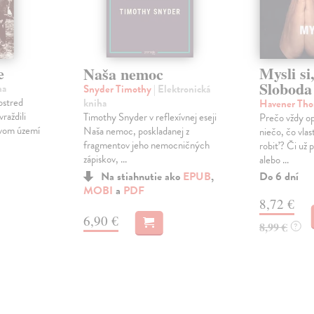
e
Mysli si
Naša nemoc
Sloboda
ha
Snyder Timothy
| Elektronická
ostred
kniha
Havener Tho
raždili
Timothy Snyder v reflexívnej eseji
Prečo vždy o
vavom území
Naša nemoc, poskladanej z
niečo, čo vla
fragmentov jeho nemocničných
robiť? Či už p
zápiskov, ...
alebo ...
Do 6 dní
Na stiahnutie ako
EPUB
,
MOBI
a
PDF
8,72 €
6,90 €
8,99 €
?