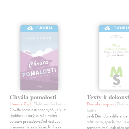
E-KNIHA
E-KNIH
Chvála pomalosti
Texty k dekons
Honoré Carl
| Elektronická kniha
Derrida Jacques
| Elektr
Chvála pomalosti spochybňuje kult
kniha
rýchlosti, ktorý sa začal veľmi
Je-li Derridova diferance
dôrazne presadzovať od nástupu
odstupem, spacializací, a
priemyselnej revolúcie. Kniha sa
temporalizací, pak nám sa