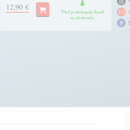
P
12,90 €
Titul je dostupný ihneď
O
na stiahnutie
Z