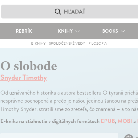
REBRÍK
KNIHY
BOOKS
E-KNIHY
-
SPOLOČENSKÉ VEDY
-
FILOZOFIA
O slobode
Snyder Timothy
Od uznávaného historika a autora bestselleru O tyranii prichá
nesprávne pochopená a prečo je našou jedinou šancou na preži
Timothy Snyder, stratili sme zo zreteľa, čo znamená – a to nás
E-kniha na stiahnutie v digitálnych formátoch
EPUB
,
MOBI
a