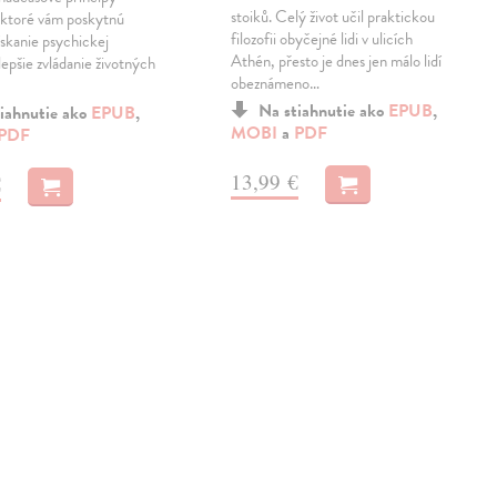
stoiků. Celý život učil praktickou
 ktoré vám poskytnú
filozofii obyčejné lidi v ulicích
ískanie psychickej
Athén, přesto je dnes jen málo lidí
lepšie zvládanie životných
obeznámeno…
Na stiahnutie ako
EPUB
,
iahnutie ako
EPUB
,
MOBI
a
PDF
PDF
13,99 €
€