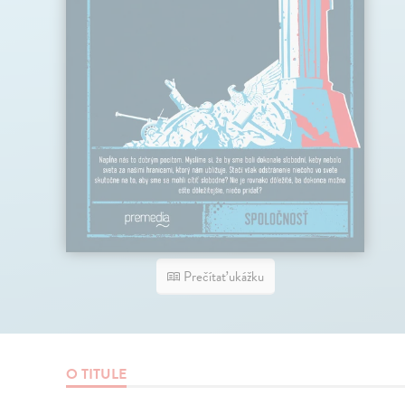
Prečítať ukážku
O TITULE