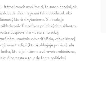
iu štátnej moci: myslíme si, že sme slobodní, ak
 sloboda však nie je ani tak sloboda od, ako
udúcnosť, ktorú si vyberieme. Sloboda je
áklade prác filozofov a politických disidentov,
ností s dospievaním v čase americkej
toré nám umožnia vytvoriť vládu, vďaka ktorej
ýznam tradícií (ktoré obhajuje pravica), ale
to kniha, ktorá je intímna a zároveň ambiciózna,
ektuálna cesta a tour de force politickej