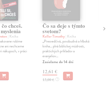
, čo chceš.
Čo sa deje s týmto
19
 myslenia
svetom?
sl
rsten
| Kniha
Keller Timothy
| Kniha
Fil
pakovane robíme
„Presvedčivá, povzbudivá a hlboká
Hist
stne ani nechceme
kniha… plná biblickej múdrosti,
účas
ri nákupoch, v práci
praktických príkladov a
príb
evanjeliov...
komp
Zasielame do 14 dní
Zas
12,61 €
5,
13,00 €
5,9
?