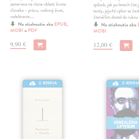
zameriava na rôzne oblasti života
způsob, jak po letech číst 
človeka – prácu, rodinný život,
texty, jejichž výbor se če
vzdelávanie,…
čtenářům dostal do rukou
Na stiahnutie ako
EPUB
,
Na stiahnutie ako
MOBI
a
PDF
MOBI
9,90 €
12,00 €
E-KNIHA
E-KNIH