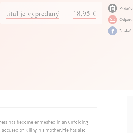
Pridať d
titul je vypredaný
18,95 €
Odporuč
Zdielať 
rgess has become enmeshed in an unfolding
 accused of killing his mother.He has also