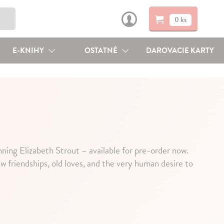
0 ks
E-KNIHY
OSTATNÉ
DAROVACIE KARTY
ning Elizabeth Strout – available for pre-order now.
riendships, old loves, and the very human desire to