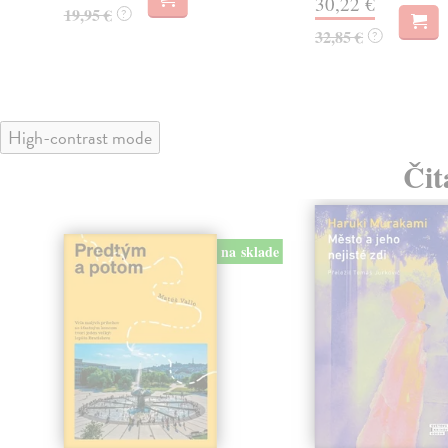
30,22 €
19,95 €
?
32,85 €
?
High-contrast mode
Čit
na sklade