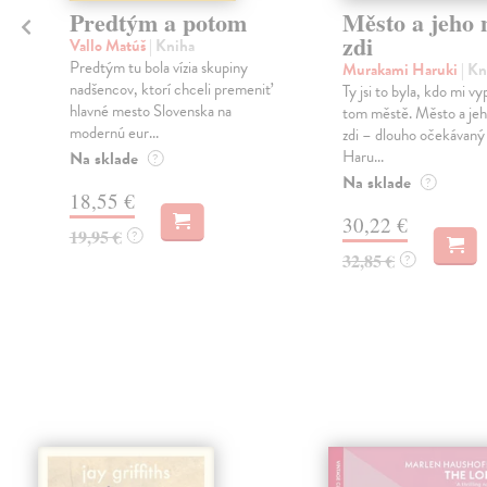
Predtým a potom
Město a jeho n
zdi
Vallo Matúš
| Kniha
Predtým tu bola vízia skupiny
Murakami Haruki
| Kn
nadšencov, ktorí chceli premeniť
Ty jsi to byla, kdo mi vy
hlavné mesto Slovenska na
tom městě. Město a jeh
modernú eur...
zdi – dlouho očekávan
Haru...
Na sklade
?
Na sklade
?
18,55 €
30,22 €
19,95 €
?
32,85 €
?