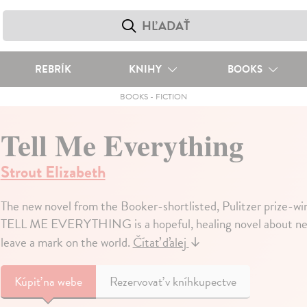
REBRÍK
KNIHY
BOOKS
BOOKS
-
FICTION
Tell Me Everything
Strout Elizabeth
The new novel from the Booker-shortlisted, Pulitzer prize-win
TELL ME EVERYTHING is a hopeful, healing novel about new f
leave a mark on the world.
Čítať ďalej
↓
Kúpiť
na webe
Rezervovať v kníhkupectve