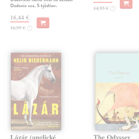
Dodanie cca. 5 týždňov.
14,95 €
?
16,44 €
16,95 €
?
Lázár (anglické
The Odyssey