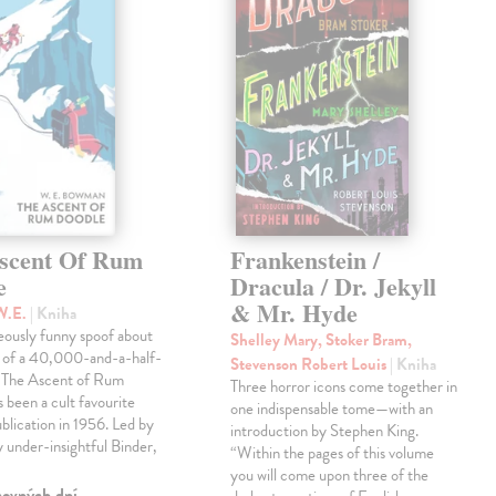
scent Of Rum
Frankenstein /
e
Dracula / Dr. Jekyll
& Mr. Hyde
W.E.
| Kniha
eously funny spoof about
Shelley Mary, Stoker Bram,
t of a 40,000-and-a-half-
Stevenson Robert Louis
| Kniha
, The Ascent of Rum
Three horror icons come together in
 been a cult favourite
one indispensable tome—with an
ublication in 1956. Led by
introduction by Stephen King.
ly under-insightful Binder,
“Within the pages of this volume
you will come upon three of the
covných dní