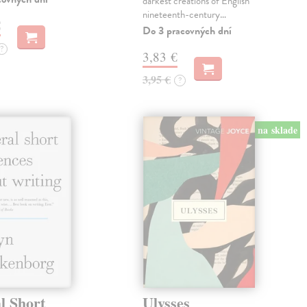
darkest creations of English
nineteenth-century…
€
Do 3 pracovných dní
?
3,83 €
3,95 €
?
na sklade
l Short
Ulysses