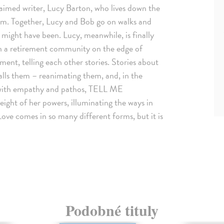
claimed writer, Lucy Barton, who lives down the
iam. Together, Lucy and Bob go on walks and
at might have been. Lucy, meanwhile, is finally
 in a retirement community on the edge of
ent, telling each other stories. Stories about
alls them – reanimating them, and, in the
g with empathy and pathos, TELL ME
ght of her powers, illuminating the ways in
Love comes in so many different forms, but it is
Podobné tituly