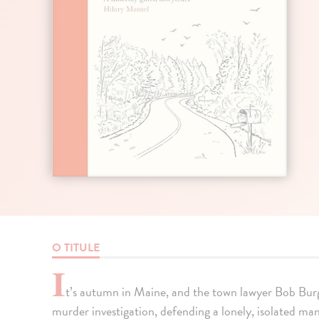
O TITULE
I
t’s autumn in Maine, and the town lawyer Bob Bu
murder investigation, defending a lonely, isolated man