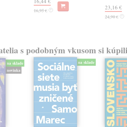
16,44 €
23,16 €
16,95 €
?
24,90 €
?
atelia s podobným vkusom si kúpili
na sklade
na sklade
novinka