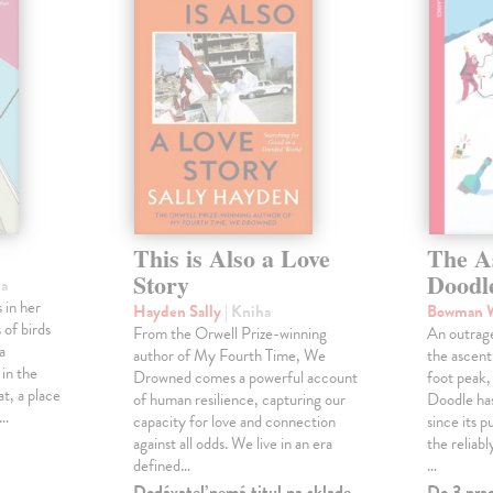
This is Also a Love
The A
Story
Doodl
ha
 in her
Hayden Sally
| Kniha
Bowman 
 of birds
From the Orwell Prize-winning
An outrag
a
author of My Fourth Time, We
the ascen
 in the
Drowned comes a powerful account
foot peak
at, a place
of human resilience, capturing our
Doodle has
,…
capacity for love and connection
since its p
against all odds. We live in an era
the reliab
defined…
…
Dodávateľ nemá titul na sklade.
Do 3 pra