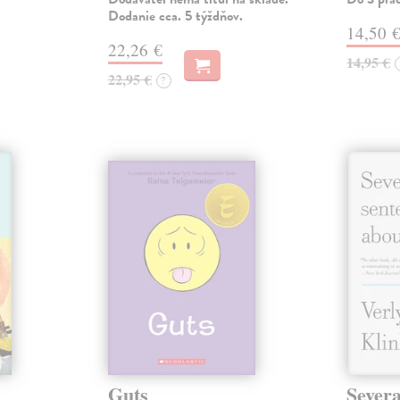
Dodanie cca. 5 týždňov.
14,50 
22,26 €
14,95 €
22,95 €
?
Guts
Severa