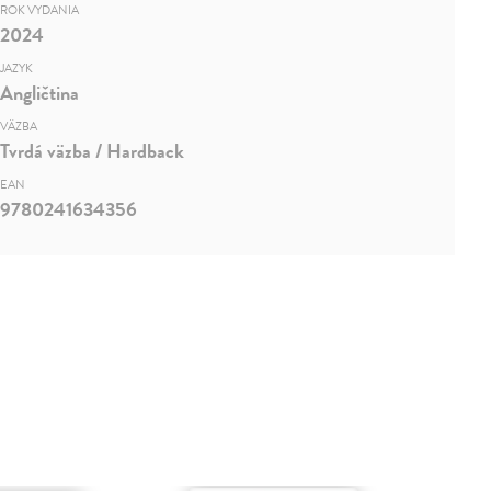
ROK VYDANIA
2024
JAZYK
Angličtina
VÄZBA
Tvrdá väzba / Hardback
EAN
9780241634356