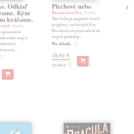
ko. Odkiaľ
Plechové nebo
Po
zame. Kým
Borušovičová Eva
| Kniha
Kun
m kráčame.
Táto kniha je spojením dvoch
Poma
projektov, na ktorých Eva
čty
ntišek
| Kniha
Borušovičová pracovala až do
naps
 spracovaná
svojich posledný...
česk
náša súbor esejí o
Na sklade
Na 
oblémoch
?
tvárania...
18,91 €
14
?
19,90 €
15,
?