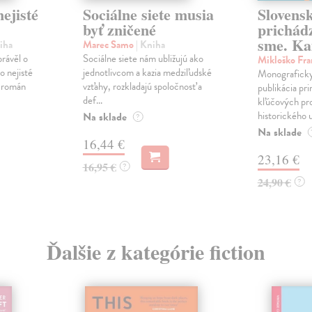
ejisté
Sociálne siete musia
Slovens
byť zničené
prichád
sme. Ka
iha
Marec Samo
| Kniha
právěl o
Sociálne siete nám ubližujú ako
Mikloško Fra
o nejisté
jednotlivcom a kazia medziľudské
Monograficky
ý román
vzťahy, rozkladajú spoločnosť a
publikácia pri
def...
kľúčových pr
historického u
Na sklade
?
Na sklade
16,44 €
23,16 €
16,95 €
?
24,90 €
?
Ďalšie z kategórie fiction