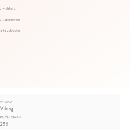
o wishlistu
iť známemu
na Facebooku
VYDAVATEĽ
Viking
POČET STRÁN
256