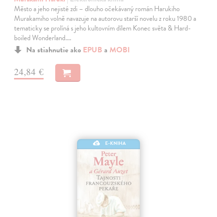
Město a jeho nejisté zdi – dlouho očekávaný román Harukiho
Murakamiho volně navazuje na autorovu starší novelu z roku 1980 a
tematicky se prolíná s jeho kultovním dílem Konec světa & Hard-
boiled Wonderland.…
Na stiahnutie ako
EPUB
a
MOBI
24,84 €
E-KNIHA