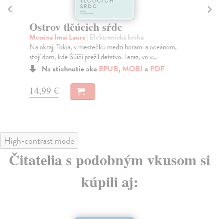
Ostrov tlčúcich sŕdc
L
Messina Imai Laura
| Elektronická kniha
Ka
Na okraji Tokia, v mestečku medzi horami a oceánom,
Naj
stojí dom, kde Šúiči prežil detstvo. Teraz, vo v...
117
Na stiahnutie ako
EPUB
,
MOBI
a
PDF
14,99 €
12
High-contrast mode
Čitatelia s podobným vkusom si
kúpili aj: