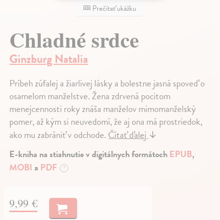
Prečítať ukážku
Chladné srdce
Ginzburg Natalia
Príbeh zúfalej a žiarlivej lásky a bolestne jasná spoveď o
osamelom manželstve. Žena zdrvená pocitom
menejcennosti roky znáša manželov mimomanželský
pomer, až kým si neuvedomí, že aj ona má prostriedok,
ako mu zabrániť v odchode.
Čítať ďalej
↓
E-kniha na stiahnutie v digitálnych formátoch
EPUB
,
MOBI
a
PDF
?
9,99 €