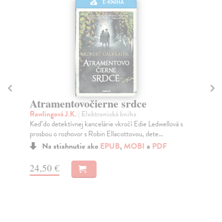
E-KNIHA
M
ot
Atramentovočierne srdce
r
Rowlingová J.K.
| Elektronická kniha
Rol
Keď do detektívnej kancelárie vkročí Edie Ledwellová s
Mon
prosbou o rozhovor s Robin Ellacottovou, dete...
v r
Na stiahnutie ako
EPUB
,
MOBI
a
PDF
Do
24,50 €
11
11