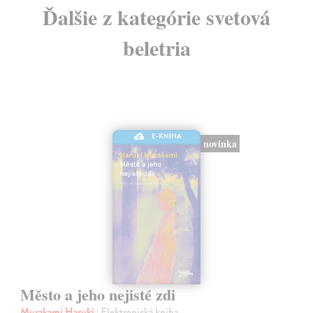
Ďalšie z kategórie svetová
beletria
E-KNIHA
novinka
Město a jeho nejisté zdi
Murakami Haruki
| Elektronická kniha