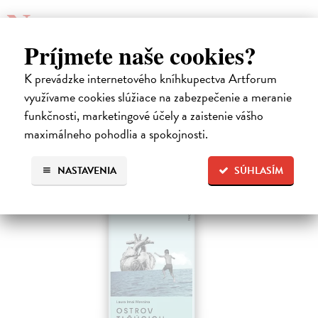
N
atalia Ginzburg píše bez akejkoľvek sentimentality, je
Príjmete naše cookies?
rozpálená dobiela, chladná hnevom. Nešťastný príbeh
obyčajného nudného manželstva premenila na psychologický
K prevádzke internetového kníhkupectva Artforum
triler.
využívame cookies slúžiace na zabezpečenie a meranie
funkčnosti, marketingové účely a zaistenie vášho
High-contrast mode
maximálneho pohodlia a spokojnosti.
Podobné tituly
NASTAVENIA
SÚHLASÍM
E-KNIHA