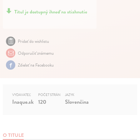
Titul je dostupný ihneď na stiahnutie
Pridať do wishlistu
Odporučiť známemu
Zdielať na Facebooku
VYDAVATEĽ
POČET STRÁN
JAZYK
Inaque.sk
120
Slovenčina
O TITULE