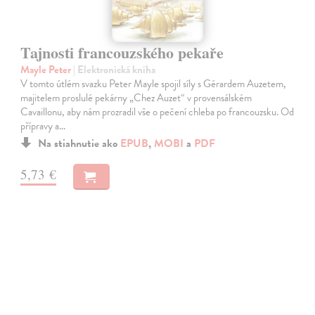
Tajnosti francouzského pekaře
Mayle Peter
| Elektronická kniha
V tomto útlém svazku Peter Mayle spojil síly s Gérardem Auzetem,
majitelem proslulé pekárny „Chez Auzet“ v provensálském
Cavaillonu, aby nám prozradil vše o pečení chleba po francouzsku. Od
přípravy a…
Na stiahnutie ako
EPUB
,
MOBI
a
PDF
5,73 €
E-KNIHA