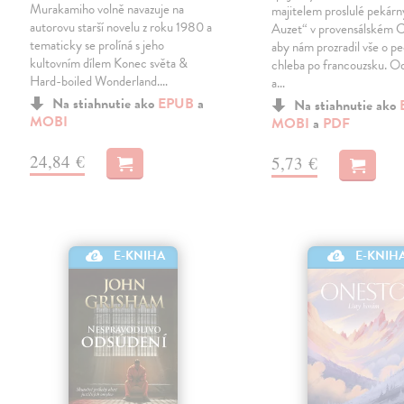
Murakamiho volně navazuje na
majitelem proslulé pekár
autorovu starší novelu z roku 1980 a
Auzet“ v provensálském C
tematicky se prolíná s jeho
aby nám prozradil vše o p
kultovním dílem Konec světa &
chleba po francouzsku. Od
Hard-boiled Wonderland.…
a…
Na stiahnutie ako
EPUB
a
Na stiahnutie ako
MOBI
MOBI
a
PDF
24,84 €
5,73 €
E-KNIHA
E-KNIH