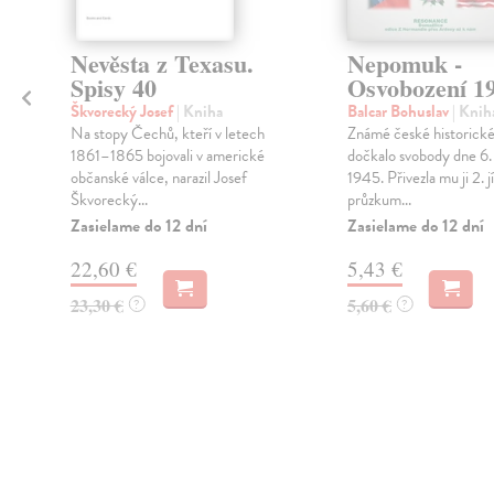
Nevěsta z Texasu.
Nepomuk -
Spisy 40
Osvobození 1
Škvorecký Josef
| Kniha
Balcar Bohuslav
| Knih
Na stopy Čechů, kteří v letech
Známé české historické
1861–1865 bojovali v americké
dočkalo svobody dne 6.
o
občanské válce, narazil Josef
1945. Přivezla mu ji 2. j
Škvorecký...
průzkum...
Zasielame do 12 dní
Zasielame do 12 dní
22,60 €
5,43 €
23,30 €
5,60 €
?
?