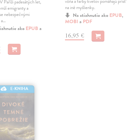
vôňa a farby kvetov pomáhajú prísť
 V Paříži padesátých let,
na iné myšlienky.
emží emigranty a
 se nebezpečnými
Na stiahnutie ako
EPUB
,
 a…
MOBI
a
PDF
iahnutie ako
EPUB
a
16,95 €
€
E-KNIHA