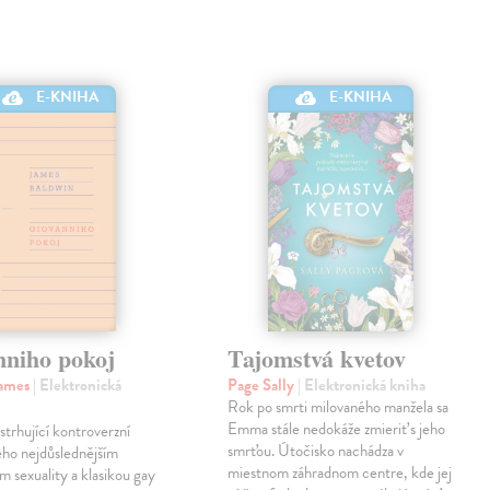
E-KNIHA
E-KNIHA
nniho pokoj
Tajomstvá kvetov
James
| Elektronická
Page Sally
| Elektronická kniha
Rok po smrti milovaného manžela sa
Emma stále nedokáže zmieriť s jeho
strhující kontroverzní
smrťou. Útočisko nachádza v
eho nejdůslednějším
miestnom záhradnom centre, kde jej
m sexuality a klasikou gay