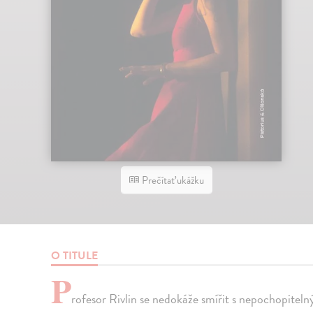
Prečítať ukážku
O TITULE
P
rofesor Rivlin se nedokáže smířit s nepochopite