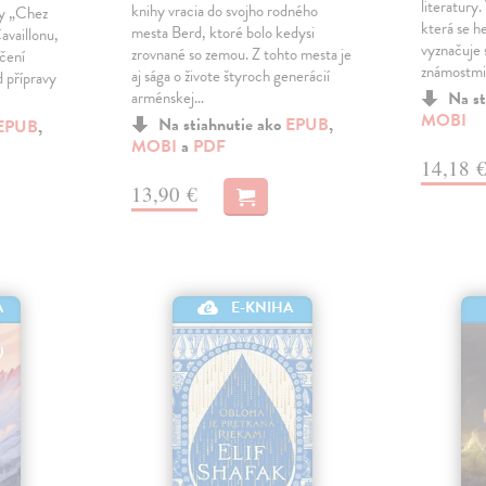
literatury.
knihy vracia do svojho rodného
ny „Chez
která se h
mesta Berd, ktoré bolo kedysi
availlonu,
vyznačuje
zrovnané so zemou. Z tohto mesta je
ečení
známostmi
aj sága o živote štyroch generácií
 přípravy
arménskej…
Na st
MOBI
Na stiahnutie ako
EPUB
,
EPUB
,
MOBI
a
PDF
14,18 
13,90 €
A
E-KNIHA