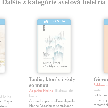
Ďalšie z kategórie svetová beletria
A
E-KNIHA
Ľudia, ktorí sú vždy
Giova
so mnou
Baldwin 
kniha
Abgarian Narine
| Elektronická
Baldwinův 
kniha
ká kniha
román je j
Arménska spisovateľka a blogerka
ter Mayle
zpracování
Narine Abgarian sa na stránkach
zetem,