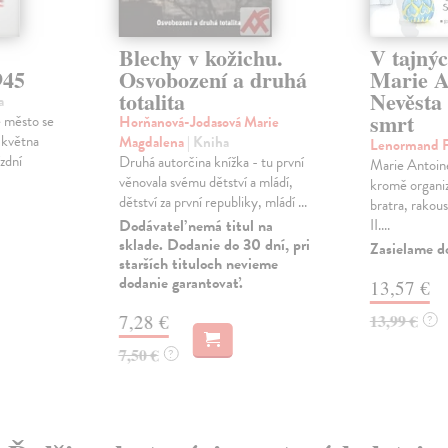
Blechy v kožichu.
V tajný
945
Osvobození a druhá
Marie An
totalita
Nevěsta 
a
smrt
 město se
Horňanová-Jodasová Marie
 května
Magdalena
| Kniha
Lenormand F
ízdní
Druhá autorčina knížka - tu první
Marie Antoine
věnovala svému dětství a mládí,
kromě organi
dětství za první republiky, mládí ...
bratra, rakou
Dodávateľ nemá titul na
II....
sklade. Dodanie do 30 dní, pri
Zasielame d
starších tituloch nevieme
dodanie garantovať.
13,57 €
7,28 €
13,99 €
?
7,50 €
?