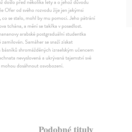
 došlo před několika lety a o jehož důvodu
 že Ofer od svého rozvodu žije jen jakýmsi
l, co se stalo, mohl by mu pomoci. Jeho pátrání
va tchána, a mění se takřka v posedlost.
chananovy arabské postgraduální studentka
ě zamilován. Samáher se snaží získat
ch básníků shromážděných izraelským učencem
šechnata nevyslovená a ukrývaná tajemství své
aví, mohou dosáhnout osvobození.
Podobné tituly