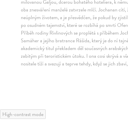
milovanou Galjou, dcerou bohatého hoteliera, k němuž
oba znesváření manželé zatvrzele mlčí. Jochanan cítí,
neúplným životem, a je přesvědčen, že pokud by zjisti
po osudném tajemství, které se rozbíhá po smrti Ofero
Příběh rodiny Rivlinových se proplétá s příběhem Jo
Samáher a jejího bratrance Rášida, který je do ní tajn
akademický titul překladem děl současných arabský
zabitým při teroristickém útoku. I ona cosi skrývá a v
nositele tíží a svazují a teprve tehdy, když se jich zb
High-contrast mode