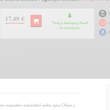
P
17,49 €
Titul je dostupný ihneď
O
na stiahnutie
Z
lným rozpadem manželství svého syna Ofera s