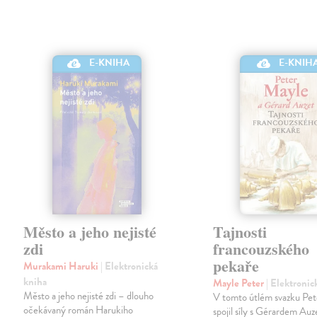
E-KNIHA
E-KNIH
Město a jeho nejisté
Tajnosti
zdi
francouzského
pekaře
Murakami Haruki
| Elektronická
kniha
Mayle Peter
| Elektronic
Město a jeho nejisté zdi – dlouho
V tomto útlém svazku Pe
očekávaný román Harukiho
spojil síly s Gérardem Au