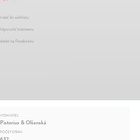
ridať do wishlistu
dporučiť známemu
dielať na Facebooku
VYDAVATEĽ
Pistorius & Olšanská
POČET STRÁN
632