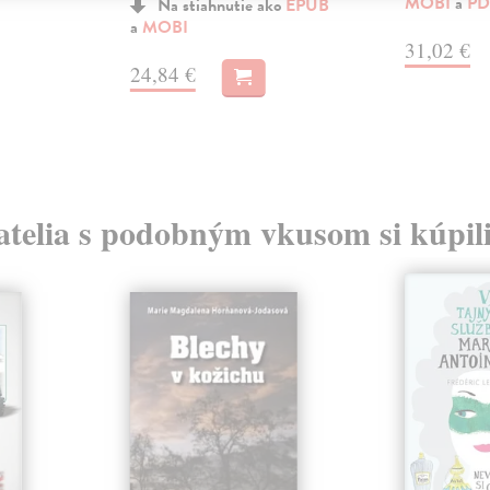
MOBI
a
PD
Na stiahnutie ako
EPUB
a
MOBI
31,02 €
24,84 €
atelia s podobným vkusom si kúpili