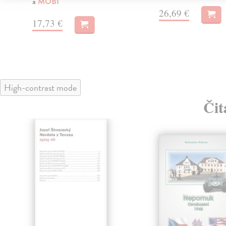
a
MOBI
26,69 €
17,73 €
High-contrast mode
Čit