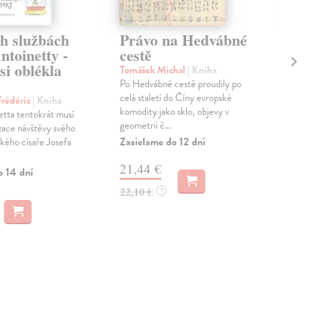
ch službách
Právo na Hedvábné
Ch
toinetty -
cestě
Ska
si oblékla
Poví
Tomášek Michal
| Kniha
nech
Po Hedvábné cestě proudily po
deb
celá staletí do Číny evropské
rédéric
| Kniha
proz
komodity jako sklo, objevy v
tta tentokrát musí
geometrii č...
Na 
zace návštěvy svého
Zasielame do 12 dní
ského císaře Josefa
13
21,44 €
o 14 dní
14,
22,10 €
?