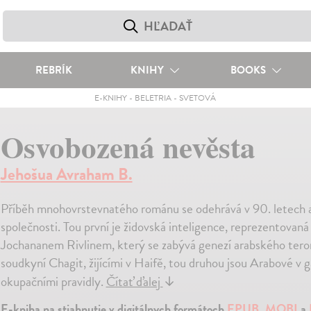
REBRÍK
KNIHY
BOOKS
E-KNIHY
-
BELETRIA
-
SVETOVÁ
Osvobozená nevěsta
Jehošua Avraham B.
Příběh mnohovrstevnatého románu se odehrává v 90. letech a
společnosti. Tou první je židovská inteligence, reprezentovaná
Jochananem Rivlinem, který se zabývá genezí arabského teroru 
soudkyní Chagit, žijícími v Haifě, tou druhou jsou Arabové v ga
okupačními pravidly.
Čítať ďalej
↓
E-kniha na stiahnutie v digitálnych formátoch
EPUB
,
MOBI
a