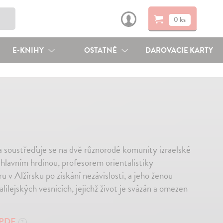
0 ks
E-KNIHY
OSTATNÉ
DAROVACIE KARTY
 soustřeďuje se na dvě různorodé komunity izraelské
 hlavním hrdinou, profesorem orientalistiky
v Alžírsku po získání nezávislosti, a jeho ženou
lilejských vesnicích, jejichž život je svázán a omezen
PDF
?