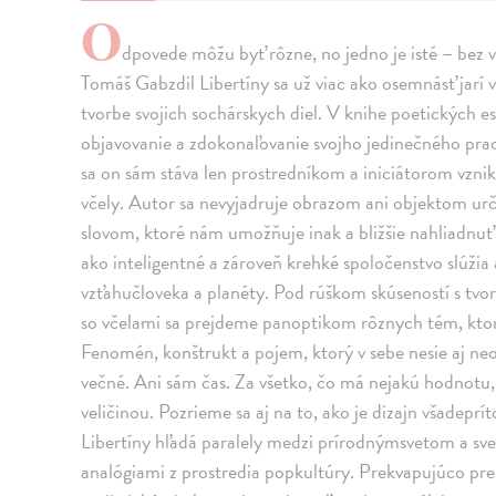
O
dpovede môžu byť rôzne, no jedno je isté – bez v
Tomáš Gabzdil Libertíny sa už viac ako osemnásť jarí
tvorbe svojich sochárskych diel. V knihe poetických es
objavovanie a zdokonaľovanie svojho jedinečného pra
sa on sám stáva len prostredníkom a iniciátorom vznik
včely. Autor sa nevyjadruje obrazom ani objektom ur
slovom, ktoré nám umožňuje inak a bližšie nahliadnuť
ako inteligentné a zároveň krehké spoločenstvo slúž
vzťahučloveka a planéty. Pod rúškom skúseností s tvorb
so včelami sa prejdeme panoptikom rôznych tém, kto
Fenomén, konštrukt a pojem, ktorý v sebe nesie aj ne
večné. Ani sám čas. Za všetko, čo má nejakú hodnotu, 
veličinou. Pozrieme sa aj na to, ako je dizajn všadeprí
Libertíny hľadá paralely medzi prírodnýmsvetom a sv
analógiami z prostredia popkultúry. Prekvapujúco prepá