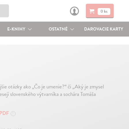
0 ks
E-KNIHY
OSTATNÉ
DAROVACIE KARTY
šie otázky ako „Čo je umenie?“ či „Aký je zmysel
esejí slovenského výtvarníka a sochára Tomáša
PDF
?