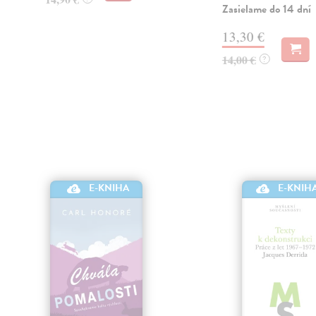
Zasielame do 14 dní
13,30 €
14,00 €
?
E-KNIHA
E-KNIH