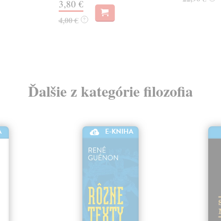
3,80 €
4,00 €
?
Ďalšie z kategórie filozofia
E-KNIHA
A