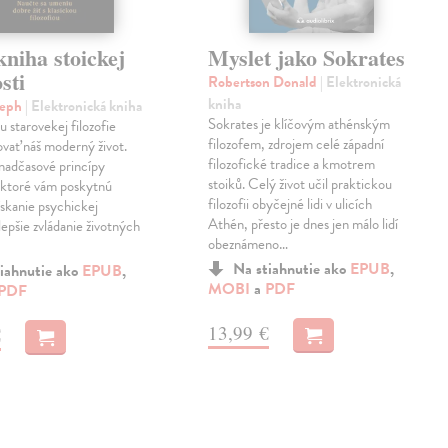
niha stoickej
Myslet jako Sokrates
sti
Robertson Donald
| Elektronická
kniha
seph
| Elektronická kniha
Sokrates je klíčovým athénským
u starovekej filozofie
filozofem, zdrojem celé západní
vať náš moderný život.
filozofické tradice a kmotrem
nadčasové princípy
stoiků. Celý život učil praktickou
 ktoré vám poskytnú
filozofii obyčejné lidi v ulicích
ískanie psychickej
Athén, přesto je dnes jen málo lidí
lepšie zvládanie životných
obeznámeno…
Na stiahnutie ako
EPUB
,
iahnutie ako
EPUB
,
MOBI
a
PDF
PDF
13,99 €
€