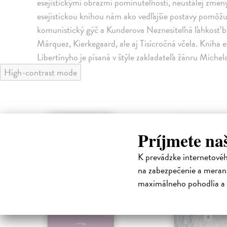
esejistickými obrazmi pominuteľnosti, neustálej zmeny
esejistickou knihou nám ako vedľajšie postavy pomôžu
komunistický gýč a Kunderova Neznesiteľná ľahkosť by
Márquez, Kierkegaard, ale aj Tisícročná včela. Kniha 
Libertínyho je písaná v štýle zakladateľa žánru Miche
High-contrast mode
E-KNIHA
E-KNI
Príjmete na
K prevádzke internetové
na zabezpečenie a merani
maximálneho pohodlia a 