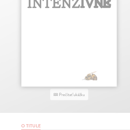
Prečítať ukážku
O TITULE