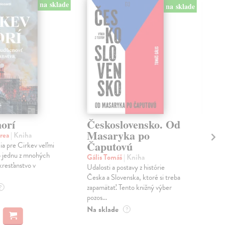
na sklade
na sklade
horí
Československo. Od
Ek
Masaryka po
zl
drea
| Kniha
Čaputovú
cia pre Cirkev veľmi
Sed
o jednu z mnohých
Druh
Gális Tomáš
| Kniha
kresťanstvo v
pre
Udalosti a postavy z histórie
prvo
Česka a Slovenska, ktoré si treba
pres
zapamätať. Tento knižný výber
?
pozos...
Dod
skl
Na sklade
?
dní