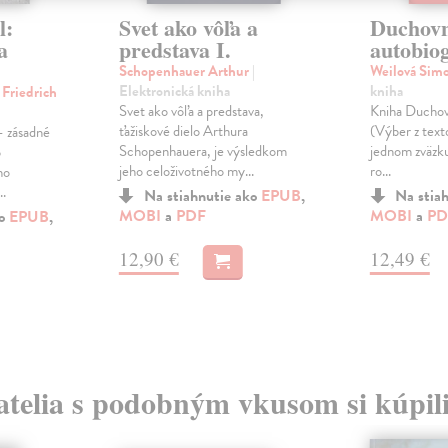
l:
Svet ako vôľa a
Duchov
a
predstava I.
autobiog
Schopenhauer Arthur
|
Weilová Sim
Elektronická kniha
kniha
Friedrich
Svet ako vôľa a predstava,
Kniha Duchov
ťažiskové dielo Arthura
(Výber z texto
 zásadné
Schopenhauera, je výsledkom
jednom zväzku
o
jeho celoživotného my...
ro...
ho
..
Na stiahnutie ako
EPUB
,
Na stia
MOBI
a
PDF
MOBI
a
PD
ko
EPUB
,
12,90 €
12,49 €
atelia s podobným vkusom si kúpili