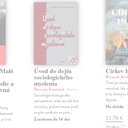
 Malé
Úvod do dejín
Cirkev 
sociologického
Riccardi An
ofie a
myslenia
Dnes je situá
avmi
náročná. Ide 
Škvrnda František
| Kniha
kríz, ktorými 
Sociológia existuje ako
dejinác...
samostatná veda necelé dve
Na sklade
storočia, pričom tesne pred
litiky
svojím vznikom sa pom...
lastnosti
21,76 €
Zasielame do 14 dní
je tvor
22,90 €
?