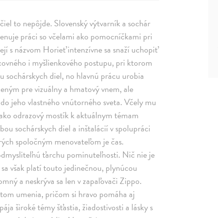
čiel to nepôjde. Slovenský výtvarník a sochár
 venuje práci so včelami ako pomocníčkami pri
ejí s názvom Horieť intenzívne sa snaží uchopiť
covného i myšlienkového postupu, pri ktorom
u sochárskych diel, no hlavnú prácu urobia
čeným pre vizuálny a hmatový vnem, ale
 do jeho vlastného vnútorného sveta. Včely mu
ia ako odrazový mostík k aktuálnym témam
ou sochárskych diel a inštalácií v spolupráci
rých spoločným menovateľom je čas.
odmysliteľnú ťarchu pominuteľnosti. Nič nie je
sa však platí touto jedinečnou, plynúcou
tomný a neskrýva sa len v zapaľovači Zippo.
etom umenia, pričom si hravo pomáha aj
ja široké témy šťastia, žiadostivosti a lásky s