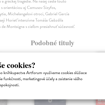
 a gréckej tragédie. Na našej ceste touto
 s orientáciou aj Camusov Sizyfos,
tia, Michelangelovi otroci, Gabriel García
esejí Horieť intenzívne Tomáša Gabzdila
la de Montaigna s cieľom presiahnuť súčasnosť.
Podobné tituly
HA
E-KNIHA
še cookies?
ho kníhkupectva Artforum využívame cookies slúžiace
e funkčnosti, marketingové účely a zaistenie vášho
spokojnosti.