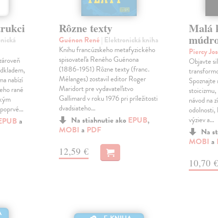
trukci
Rôzne texty
Malá k
múdro
onická
Guénon René
| Elektronická kniha
Knihu francúzskeho metafyzického
Piercy Jo
spisovateľa Reného Guénona
 zároveň
Objavte sil
(1886-1951) Rôzne texty (franc.
 odkladem,
transformo
Mélanges) zostavil editor Roger
ma nabízí
Spoznajte 
Maridort pre vydavateľstvo
jeho rané
stoicizmu,
Gallimard v roku 1976 pri príležitosti
ským
návod na z
dvadsiateho…
 poprvé…
odolnosti, 
Na stiahnutie ako
EPUB
,
výziev a…
EPUB
a
MOBI
a
PDF
Na st
MOBI
a
12,59 €
10,70 
A