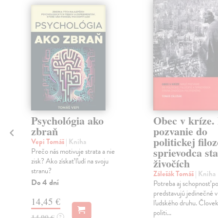
Psychológia ako
Obec v kríze.
zbraň
pozvanie do
politickej filoz
Vepi Tomáš
| Kniha
sprievodca st
Prečo nás motivuje strata a nie
živočích
zisk? Ako získať ľudí na svoju
stranu?
Zálešák Tomáš
| Kniha
h
Do 4 dní
Potreba aj schopnosť po
predstavujú jedinečné v
14,45 €
ľudského druhu. Človek 
politi...
14,90 €
?