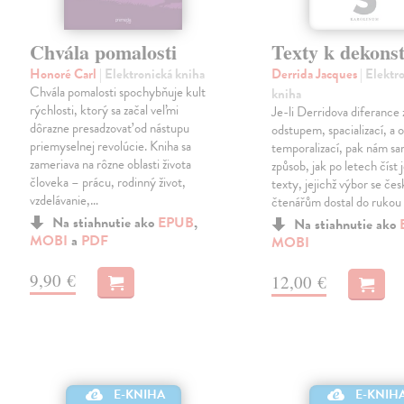
Chvála pomalosti
Texty k dekons
Honoré Carl
| Elektronická kniha
Derrida Jacques
| Elektr
Chvála pomalosti spochybňuje kult
kniha
rýchlosti, ktorý sa začal veľmi
Je-li Derridova diferance
dôrazne presadzovať od nástupu
odstupem, spacializací, a
priemyselnej revolúcie. Kniha sa
temporalizací, pak nám sa
zameriava na rôzne oblasti života
způsob, jak po letech číst 
človeka – prácu, rodinný život,
texty, jejichž výbor se če
vzdelávanie,…
čtenářům dostal do rukou
Na stiahnutie ako
EPUB
,
Na stiahnutie ako
MOBI
a
PDF
MOBI
9,90 €
12,00 €
E-KNIHA
E-KNIH