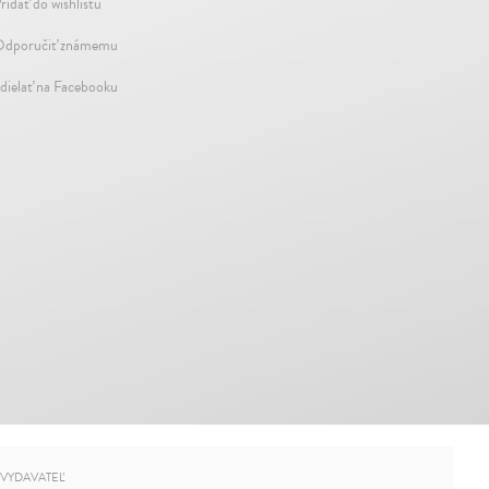
ridať do wishlistu
dporučiť známemu
dielať na Facebooku
VYDAVATEĽ