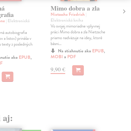
ná
Mimo dobra a zla
Vô
rafia
Nietzsche Friedrich
|
Nie
Elektronická kniha
Ele
one
| Elektronická
Vo svojej mimoriadne vplyvnej
Najk
práci Mimo dobra a zla Nietzsche
Nie
ná autobiografia
priamo nadväzuje na idey, ktoré
vyda
v a listov) prináša v
básni...
zrel
 texty z posledných
Na stiahnutie ako
EPUB
,
MOBI
a
PDF
MO
hnutie ako
EPUB
,
F
9,90 €
14
 aj: