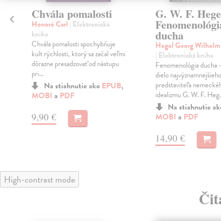
Chvála pomalosti
G. W. F. Hege
Fenomenológi
Honoré Carl
| Elektronická
ducha
kniha
Chvála pomalosti spochybňuje
Hegel Georg Wilhelm 
kult rýchlosti, ktorý sa začal veľmi
| Elektronická kniha
dôrazne presadzovať od nástupu
e
Fenomenológia ducha –
pri...
dielo najvýznamnejšieh
predstaviteľa nemecké
Na stiahnutie ako
EPUB
,
idealizmu G. W. F. Heg.
MOBI
a
PDF
Na stiahnutie a
9,90 €
MOBI
a
PDF
14,90 €
High-contrast mode
Čit