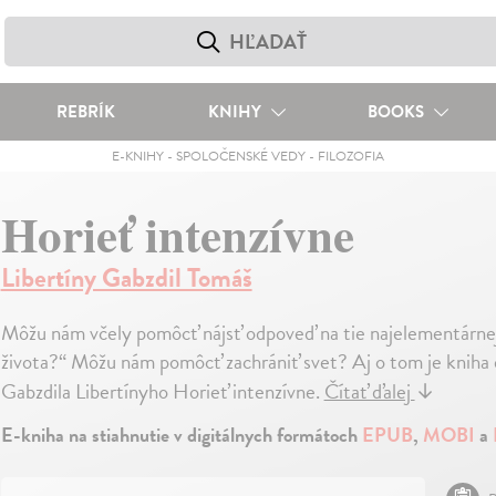
REBRÍK
KNIHY
BOOKS
E-KNIHY
-
SPOLOČENSKÉ VEDY
-
FILOZOFIA
Horieť intenzívne
Libertíny Gabzdil Tomáš
Môžu nám včely pomôcť nájsť odpoveď na tie najelementárnej
života?“ Môžu nám pomôcť zachrániť svet? Aj o tom je kniha 
Gabzdila Libertínyho Horieť intenzívne.
Čítať ďalej
↓
E-kniha na stiahnutie v digitálnych formátoch
EPUB
,
MOBI
a