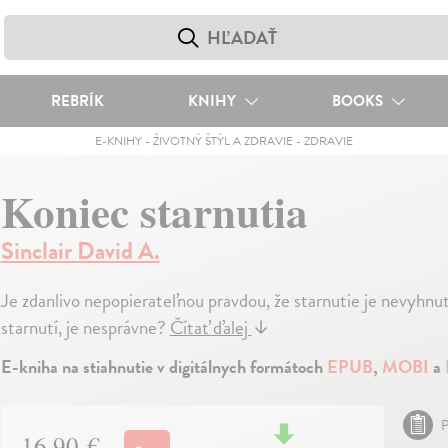
REBRÍK
KNIHY
BOOKS
E-KNIHY
-
ŽIVOTNÝ ŠTÝL A ZDRAVIE
-
ZDRAVIE
Koniec starnutia
Sinclair David A.
Je zdanlivo nepopierateľnou pravdou, že starnutie je nevyhnut
starnutí, je nesprávne?
Čítať ďalej
↓
E-kniha na stiahnutie v digitálnych formátoch
EPUB
,
MOBI
a
P
16,90 €