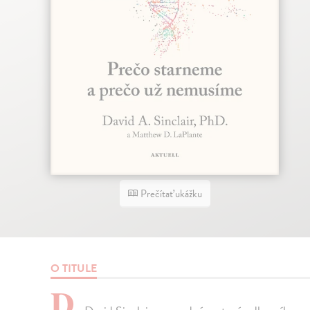
Prečítať ukážku
O TITULE
D