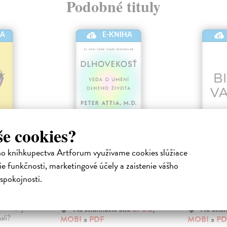
Podobné tituly
E-KNIHA
HA
še cookies?
ho kníhkupectva Artforum využívame cookies slúžiace
 a
Dlhovekosť
Biblia v
e funkčnosti, marketingové účely a zaistenie vášho
Gifford Bill
| Elektronická kniha
Gunter Jen
|
Zmena uvažovania o medicíne pre
Spôsobuje ko
ktronická
spokojnosti.
lepší a dlhší život. Dr. Peter Attia,
kvasinkové i
prominentný odborník na dlhove...
ochlpenie nej
e hladní?
stať, aj
Na stiahnutie ako
EPUB
,
Na stia
ali?
MOBI
a
PDF
MOBI
a
PD