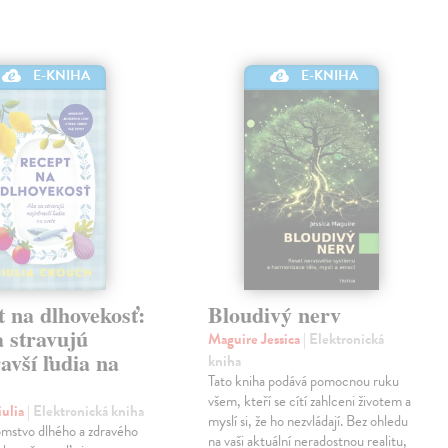
E-KNIHA
E-KNIHA
 na dlhovekosť:
Bloudivý nerv
 stravujú
Maguire Jessica
| Elektronická
avší ľudia na
kniha
Tato kniha podává pomocnou ruku
všem, kteří se cítí zahlceni životem a
iulia
| Elektronická kniha
myslí si, že ho nezvládají. Bez ohledu
omstvo dlhého a zdravého
na vaši aktuální neradostnou realitu,