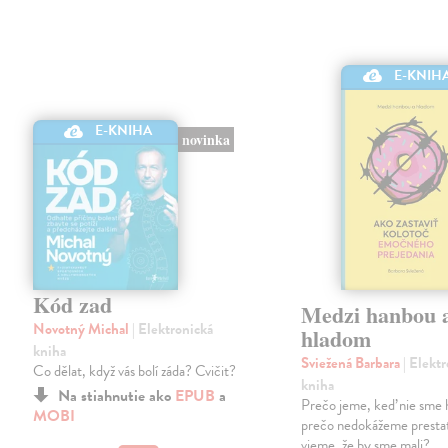
E-KNIH
E-KNIHA
novinka
Kód zad
Medzi hanbou 
Novotný Michal
| Elektronická
hladom
kniha
Sviežená Barbara
| Elekt
Co dělat, když vás bolí záda? Cvičit?
kniha
Na stiahnutie ako
EPUB
a
Prečo jeme, keď nie sme 
MOBI
prečo nedokážeme prestať
vieme, že by sme mali?