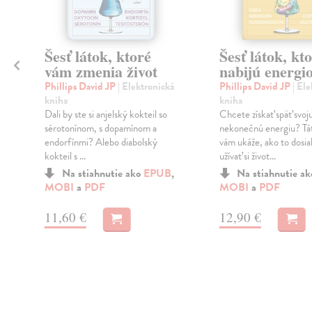
Šesť látok, ktoré
Šesť látok, kt
vám zmenia život
nabijú energi
Phillips David JP
| Elektronická
Phillips David JP
| El
kniha
kniha
á
Dali by ste si anjelský kokteil so
Chcete získať späť svoj
sérotonínom, s dopamínom a
nekonečnú energiu? Tá
endorfínmi? Alebo diabolský
vám ukáže, ako to dosia
kokteil s ...
užívať si život...
Na stiahnutie ako
EPUB
,
Na stiahnutie a
MOBI
a
PDF
MOBI
a
PDF
11,60 €
12,90 €