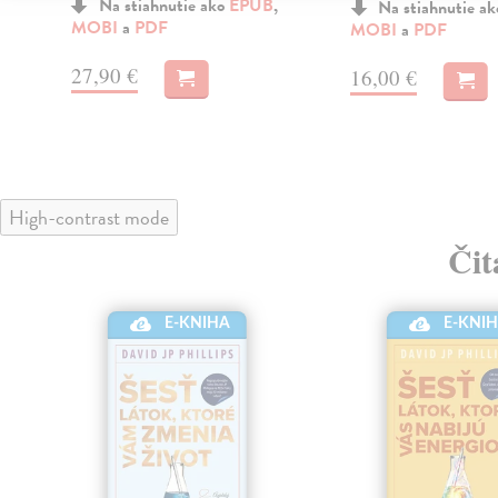
Na stiahnutie ako
EPUB
,
Na stiahnutie a
MOBI
a
PDF
MOBI
a
PDF
27,90 €
16,00 €
High-contrast mode
Čit
E-KNI
E-KNIHA