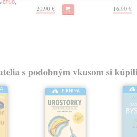
ko
EPUB
,
20,90 €
16,90 €
atelia s podobným vkusom si kúpili
HA
E-KNIHA