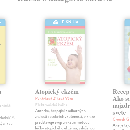
A
E-KNIHA
a
Atopický ekzém
Recept
Ako sa
Pekárková Zíková Věra
|
najzdr
Elektronická kniha
ronická
Autorka, čerpající z odborných
svete
znalostí i osobních zkušeností, v knize
hladní? A
Crouch G
představuje svoji unikátní metodu
, aj keď
Aké je taj
léčby atopického ekzému, založenou