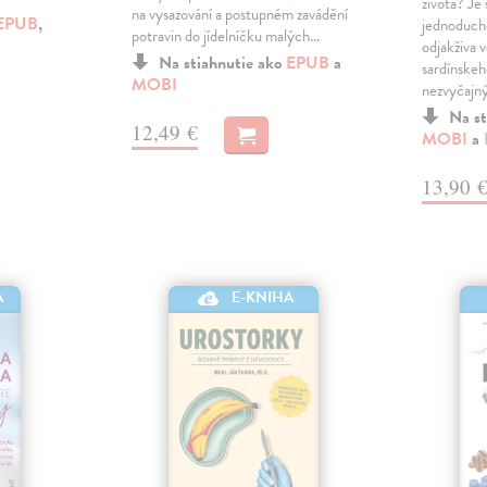
života? Je
na vysazování a postupném zavádění
EPUB
,
jednoduché
potravin do jídelníčku malých…
odjakživa v
Na stiahnutie ako
EPUB
a
sardínskeh
MOBI
nezvyčajný
Na st
12,49 €
MOBI
a
13,90 
A
E-KNIHA