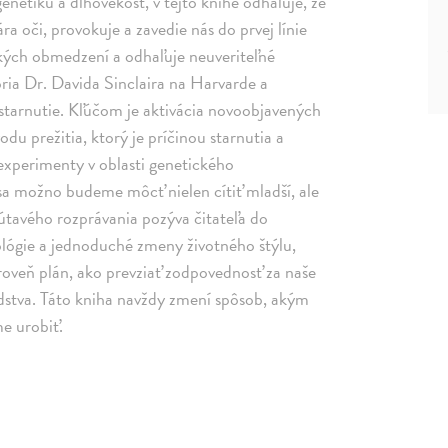
enetiku a dlhovekosť, v tejto knihe odhaľuje, že
ára oči, provokuje a zavedie nás do prvej línie
kých obmedzení a odhaľuje neuveriteľné
ria Dr. Davida Sinclaira na Harvarde a
starnutie. Kľúčom je aktivácia novoobjavených
du prežitia, ktorý je príčinou starnutia a
xperimenty v oblasti genetického
sa možno budeme môcť nielen cítiť mladší, ale
útavého rozprávania pozýva čitateľa do
lógie a jednoduché zmeny životného štýlu,
ároveň plán, ako prevziať zodpovednosť za naše
udstva. Táto kniha navždy zmení spôsob, akým
e urobiť.