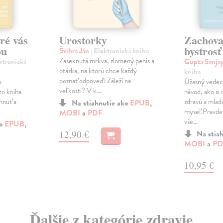
oré vás
Urostorky
Zachovaj
ou
bystrosť
Švihra Ján
| Elektronická kniha
Zaseknutá mrkva, zlomený penis a
ektronická
Gupta Sanja
otázka, na ktorú chce každý
kniha
poznať odpoveď: Záleží na
u
Úžasný vedec
veľkosti? V k...
to kniha
návod, ako si 
hnuť a
zdravú a mlad
Na stiahnutie ako
EPUB
,
myseľ.Pravde
MOBI
a
PDF
vše...
ko
EPUB
,
12,90 €
Na stia
MOBI
a
PD
10,95 €
Ďalšie z kategórie zdravie