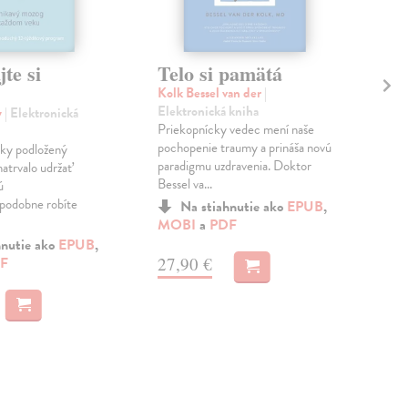
te si
Telo si pamätá
Po
Kolk Bessel van der
|
Čer
Elektronická kniha
kni
y
| Elektronická
Priekopnícky vedec mení naše
Exis
pochopenie traumy a prináša novú
nôh?
ky podložený
paradigmu uzdravenia. Doktor
natrvalo udržať
Bessel va...
ú
MO
podobne robíte
Na stiahnutie ako
EPUB
,
MOBI
a
PDF
13
hnutie ako
EPUB
,
27,90 €
F