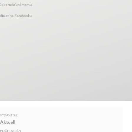
dporučiť známemu
dielať na Facebooku
VYDAVATEĽ
Aktuell
POČET STRÁN