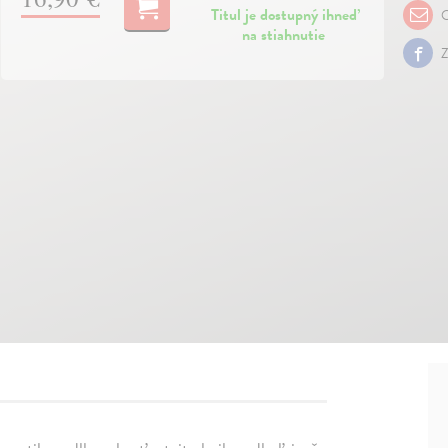
Titul je dostupný ihneď
O
na stiahnutie
Z