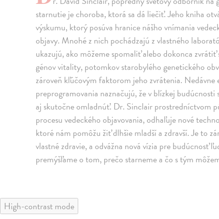
r. David Sinclair, popredný svetový odborník na g
starnutie je choroba, ktorá sa dá liečiť. Jeho kniha otv
výskumu, ktorý posúva hranice nášho vnímania vedec
objavy. Mnohé z nich pochádzajú z vlastného laborató
ukazujú, ako môžeme spomaliť alebo dokonca zvrátiť 
génov vitality, potomkov starobylého genetického obvo
zároveň kľúčovým faktorom jeho zvrátenia. Nedávne e
preprogramovania naznačujú, že v blízkej budúcnosti 
aj skutočne omladnúť. Dr. Sinclair prostredníctvom p
procesu vedeckého objavovania, odhaľuje nové techno
ktoré nám pomôžu žiť dlhšie mladší a zdravší. Je to z
vlastné zdravie, a odvážna nová vízia pre budúcnosť ľ
premýšľame o tom, prečo starneme a čo s tým môžem
High-contrast mode