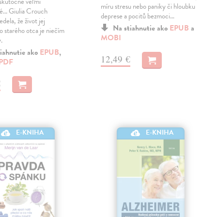
 skutočne veľmi
míru stresu nebo paniky či hloubku
... Giulia Crouch
deprese a pocitů bezmoci…
edela, že život jej
Na stiahnutie ako
EPUB
a
o starého otca je niečím
MOBI
.
iahnutie ako
EPUB
,
12,49 €
PDF
€
E-KNIHA
E-KNIHA