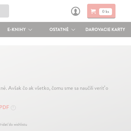
0 ks
E-KNIHY
OSTATNÉ
DAROVACIE KARTY
né. Avšak čo ak všetko, čomu sme sa naučili veriť o
PDF
?
ridať do wishlistu