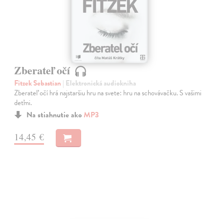
Zberateľ očí
Fitzek Sebastian
| Elektronická audiokniha
Zberateľ očí hrá najstaršiu hru na svete: hru na schovávačku. S vašimi
deťmi.
Na stiahnutie ako
MP3
14,45 €