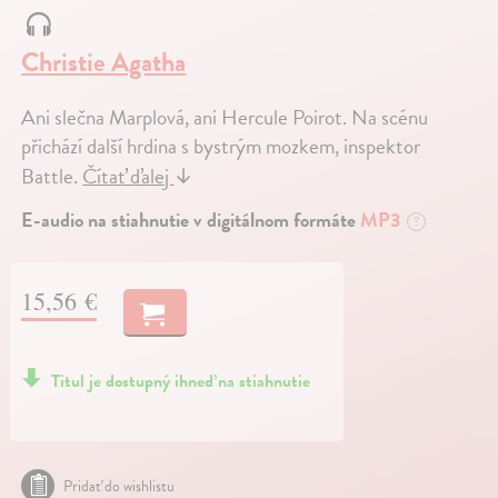
Christie Agatha
Ani slečna Marplová, ani Hercule Poirot. Na scénu
přichází další hrdina s bystrým mozkem, inspektor
Battle.
Čítať ďalej
↓
E-audio na stiahnutie v digitálnom formáte
MP3
?
15,56 €
Titul je dostupný ihneď na stiahnutie
Pridať do wishlistu