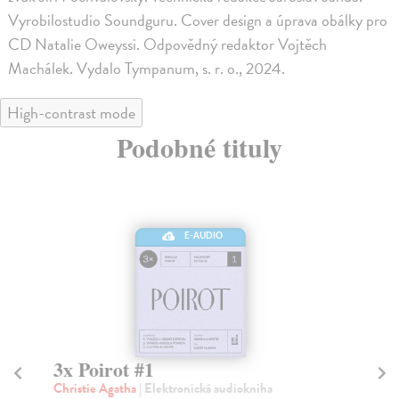
Vyrobilostudio Soundguru. Cover design a úprava obálky pro
CD Natalie Oweyssi. Odpovědný redaktor Vojtěch
Machálek. Vydalo Tympanum, s. r. o., 2024.
High-contrast mode
Podobné tituly
E-AUDIO
3x Poirot #1
P
Christie Agatha
| Elektronická audiokniha
Chr