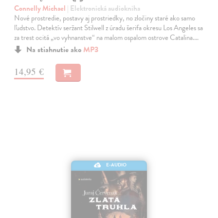
Connelly Michael
| Elektronická audiokniha
Nové prostredie, postavy aj prostriedky, no zločiny staré ako samo
ľudstvo. Detektív seržant Stilwell z úradu šerifa okresu Los Angeles sa
za trest ocitá „vo vyhnanstve“ na malom ospalom ostrove Catalina.…
Na stiahnutie ako
MP3
14,95 €
E-AUDIO