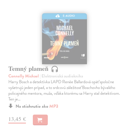
E-AUDIO
Temný plameň
Connelly Michael
| Elektronická audiokniha
Harry Bosch a detektívka LAPD Renée Ballardová opäť spoločne
vyšetrujú jeden prípad, a to srdcovú záležitosť Boschovho bývalého
policajného mentora, muža, vďaka ktorému sa Harry stal detektívom.
Ten je…
Na stiahnutie ako
MP3
13,45 €