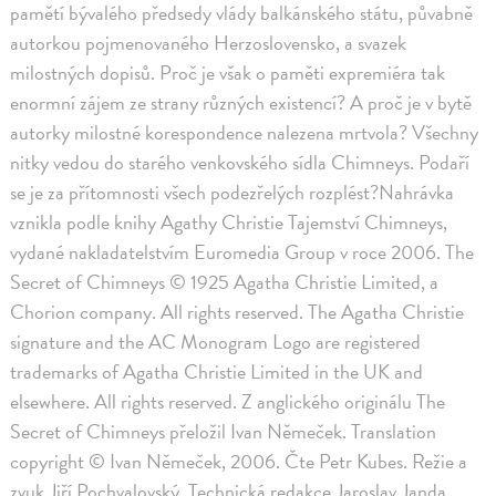
pamětí bývalého předsedy vlády balkánského státu, půvabně
autorkou pojmenovaného Herzoslovensko, a svazek
milostných dopisů. Proč je však o paměti expremiéra tak
enormní zájem ze strany různých existencí? A proč je v bytě
autorky milostné korespondence nalezena mrtvola? Všechny
nitky vedou do starého venkovského sídla Chimneys. Podaří
se je za přítomnosti všech podezřelých rozplést?Nahrávka
vznikla podle knihy Agathy Christie Tajemství Chimneys,
vydané nakladatelstvím Euromedia Group v roce 2006. The
Secret of Chimneys © 1925 Agatha Christie Limited, a
Chorion company. All rights reserved. The Agatha Christie
signature and the AC Monogram Logo are registered
trademarks of Agatha Christie Limited in the UK and
elsewhere. All rights reserved. Z anglického originálu The
Secret of Chimneys přeložil Ivan Němeček. Translation
copyright © Ivan Němeček, 2006. Čte Petr Kubes. Režie a
zvuk Jiří Pochvalovský. Technická redakce Jaroslav Janda.