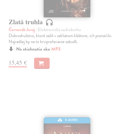
Zlatá truhla
Červenák Juraj
| Elektronická audiokniha
Dobrodružstvo, ktoré zažili v zakliatom kláštore, ich poznačilo.
Najradšej by na to krviprelievanie zabudli.
Na stiahnutie ako
MP3
15,45 €
E-AUDIO