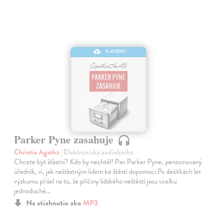
E-AUDIO
Parker Pyne zasahuje
Christie Agatha
| Elektronická audiokniha
Chcete být šťastní? Kdo by nechtěl! Pan Parker Pyne, penzionovaný
úředník, ví, jak nešťastným lidem ke štěstí dopomoci.Po desítkách let
výzkumu přišel na to, že příčiny lidského neštěstí jsou vcelku
jednoduché…
Na stiahnutie ako
MP3