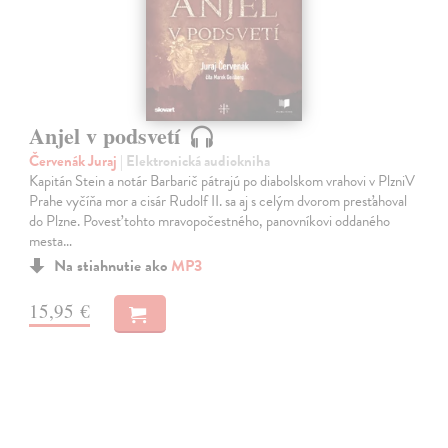
Anjel v podsvetí
Červenák Juraj
| Elektronická audiokniha
Kapitán Stein a notár Barbarič pátrajú po diabolskom vrahovi v PlzniV
Prahe vyčíňa mor a cisár Rudolf II. sa aj s celým dvorom presťahoval
do Plzne. Povesť tohto mravopočestného, panovníkovi oddaného
mesta…
Na stiahnutie ako
MP3
15,95 €