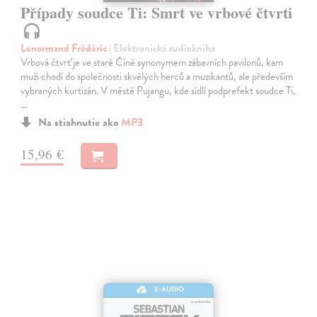
Případy soudce Ti: Smrt ve vrbové čtvrti
Lenormand Frédéric
| Elektronická audiokniha
Vrbová čtvrť je ve staré Číně synonymem zábavních pavilonů, kam
muži chodí do společnosti skvělých herců a muzikantů, ale především
vybraných kurtizán. V městě Pujangu, kde sídlí podprefekt soudce Ti,
…
Na stiahnutie ako
MP3
15,96 €
E-AUDIO