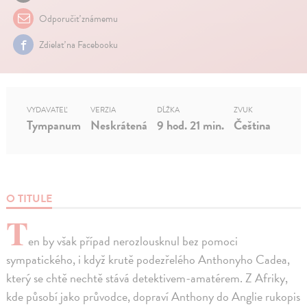
Odporučiť známemu
Zdielať na Facebooku
VYDAVATEĽ
VERZIA
DĹŽKA
ZVUK
Tympanum
Neskrátená
9 hod. 21 min.
Čeština
O TITULE
T
en by však případ nerozlousknul bez pomoci
sympatického, i když krutě podezřelého Anthonyho Cadea,
který se chtě nechtě stává detektivem-amatérem. Z Afriky,
kde působí jako průvodce, dopraví Anthony do Anglie rukopis