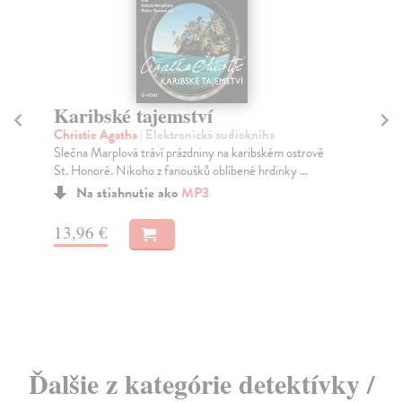
Karibské tajemství
Z
(
Christie Agatha
| Elektronická audiokniha
Slečna Marplová tráví prázdniny na karibském ostrově
Chr
St. Honoré. Nikoho z fanoušků oblíbené hrdinky ...
Pos
byl
Na stiahnutie ako
MP3
Za
13,96 €
11
11
Ďalšie z kategórie detektívky /