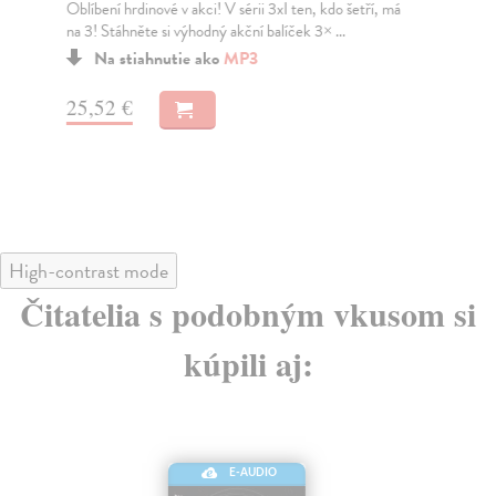
Oblíbení hrdinové v akci! V sérii 3xI ten, kdo šetří, má
„Al
na 3! Stáhněte si výhodný akční balíček 3× ...
hos
Na stiahnutie ako
MP3
25,52 €
14
High-contrast mode
Čitatelia s podobným vkusom si
kúpili aj:
E-AUDIO