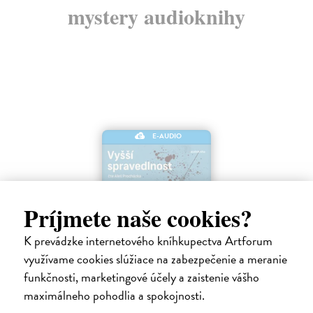
mystery audioknihy
E-AUDIO
Príjmete naše cookies?
K prevádzke internetového kníhkupectva Artforum
využívame cookies slúžiace na zabezpečenie a meranie
Vyšší spravedlnost
funkčnosti, marketingové účely a zaistenie vášho
Hjorth Michael, Rosenfeldt Hans
| Elektronická audiokniha
maximálneho pohodlia a spokojnosti.
Co když je spravedlnost slepá a vrahové zůstávají na svobodě? Pak
musí přijít někdo, kdo je nenechá uniknout bez trestu.