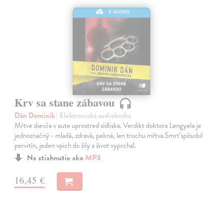
E-AUDIO
Krv sa stane zábavou
Dán Dominik
| Elektronická audiokniha
Mŕtve dievča v aute uprostred sídliska. Verdikt doktora Lengyela je
jednoznačný - mladá, zdravá, pekná, len trochu mŕtva.Smrť spôsobil
pervitín, jeden vpich do žily a život vyprchal.
Na stiahnutie ako
MP3
16,45 €