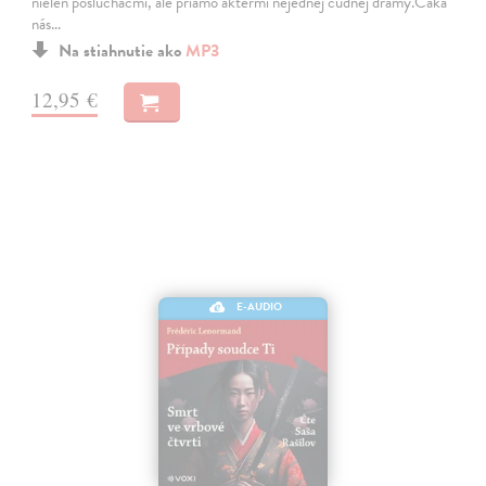
nielen poslucháčmi, ale priamo aktérmi nejednej čudnej drámy.Čaká
nás…
Na stiahnutie ako
MP3
12,95 €
E-AUDIO