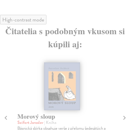
High-contrast mode
Čitatelia s podobným vkusom si
kúpili aj:
Morový sloup
N
s
Seifert Jaroslav
| Kniha
Básnická sbírka obsahuje verše z přelomu šedesátých a
Šeb