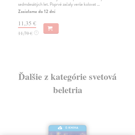
sedmdesátých let. Poprvé začaly verše kolovat ...
Mon
čes
Zasielame do 12 dní
...
11,35 €
Na
11,70 €
?
17
18
Ďalšie z kategórie svetová
beletria
E-KNIHA