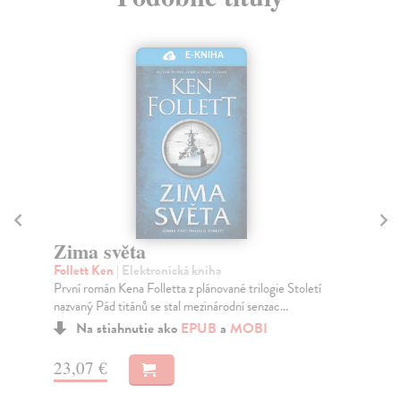
E-KNIHA
Zima světa
Pá
Follett Ken
| Elektronická kniha
Fol
První román Kena Folletta z plánované trilogie Století
Prv
nazvaný Pád titánů se stal mezinárodní senzac...
bes
Na stiahnutie ako
EPUB
a
MOBI
23,07 €
23