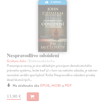
E-KNIHA
Nespravodlivo odsúdení
Grisham John
| Elektronická kniha
Prezumpcia neviny je síce základným princípom demokratického
právneho systému, lenže keď už v ňom raz niekoho odsúdia, je takmer
nemožné verdikt spochybniť. Kniha Nespravodlivo odsúdení prináša
desať skutočných…
Na stiahnutie ako
EPUB
,
MOBI
a
PDF
13,90 €