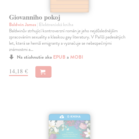
Giovanniho pokoj
Baldwin James
| Elektronická kniha
Baldwinův strhující kontroverzní román je jeho nejdůslednějším
zpracováním sexuality a klasikou gay literatury. V Paříži padesátých
let, která se hemží emigranty a vyznačuje se nebezpečnými
známostmi a…
Na stiahnutie ako
EPUB
a
MOBI
14,18 €
E-KNIHA