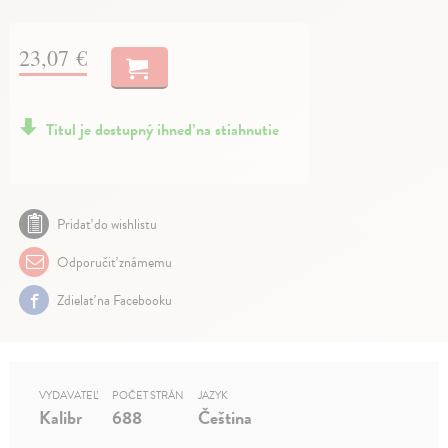
23,07 €
Titul je dostupný ihneď na stiahnutie
Pridať do wishlistu
Odporučiť známemu
Zdielať na Facebooku
VYDAVATEĽ
POČET STRÁN
JAZYK
Kalibr
688
Čeština