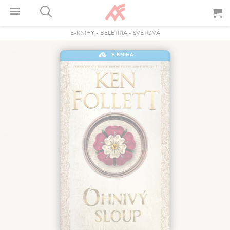
E-KNIHY
-
BELETRIA
-
SVETOVÁ
E-KNIHA