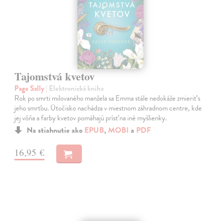
Tajomstvá kvetov
Page Sally
| Elektronická kniha
Rok po smrti milovaného manžela sa Emma stále nedokáže zmieriť s
jeho smrťou. Útočisko nachádza v miestnom záhradnom centre, kde
jej vôňa a farby kvetov pomáhajú prísť na iné myšlienky.
Na stiahnutie ako
EPUB
,
MOBI
a
PDF
16,95 €