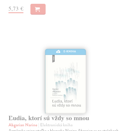
5,73 €
E-KNIHA
Ľudia, ktorí sú vždy so mnou
Abgarian Narine
| Elektronická kniha
Arménska spisovateľka a blogerka Narine Abgarian sa na stránkach