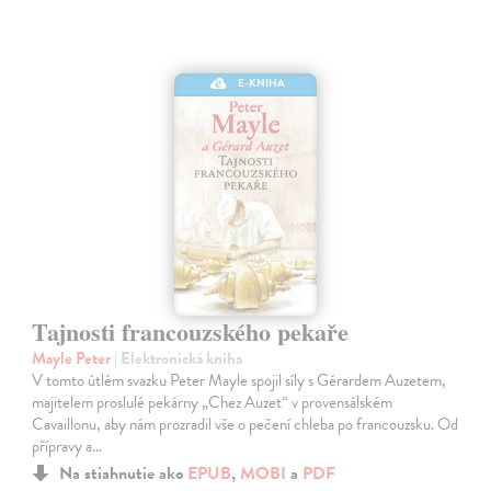
E-KNIHA
Tajnosti francouzského pekaře
Mayle Peter
| Elektronická kniha
V tomto útlém svazku Peter Mayle spojil síly s Gérardem Auzetem,
majitelem proslulé pekárny „Chez Auzet“ v provensálském
Cavaillonu, aby nám prozradil vše o pečení chleba po francouzsku. Od
přípravy a…
Na stiahnutie ako
EPUB
,
MOBI
a
PDF