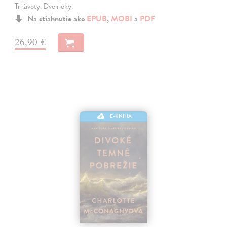
Tri životy. Dve rieky.
Na stiahnutie ako
EPUB
,
MOBI
a
PDF
26,90 €
E-KNIHA