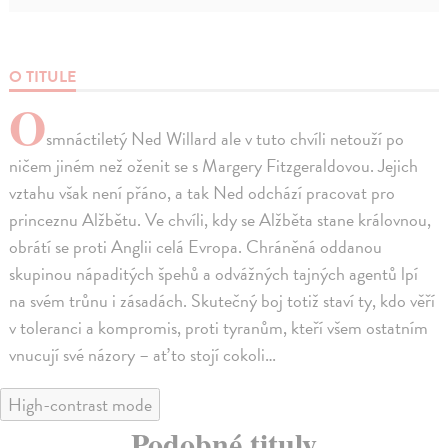
O TITULE
O
smnáctiletý Ned Willard ale v tuto chvíli netouží po
ničem jiném než oženit se s Margery Fitzgeraldovou. Jejich
vztahu však není přáno, a tak Ned odchází pracovat pro
princeznu Alžbětu. Ve chvíli, kdy se Alžběta stane královnou,
obrátí se proti Anglii celá Evropa. Chráněná oddanou
skupinou nápaditých špehů a odvážných tajných agentů lpí
na svém trůnu i zásadách. Skutečný boj totiž staví ty, kdo věří
v toleranci a kompromis, proti tyranům, kteří všem ostatním
vnucují své názory – ať to stojí cokoli…
High-contrast mode
Podobné tituly