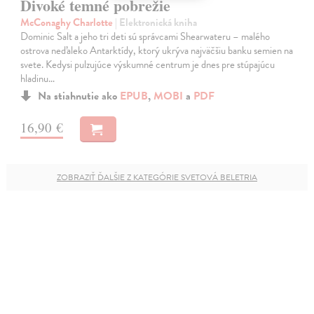
Divoké temné pobrežie
McConaghy Charlotte
| Elektronická kniha
Dominic Salt a jeho tri deti sú správcami Shearwateru – malého
ostrova neďaleko Antarktídy, ktorý ukrýva najväčšiu banku semien na
svete. Kedysi pulzujúce výskumné centrum je dnes pre stúpajúcu
hladinu…
Na stiahnutie ako
EPUB
,
MOBI
a
PDF
16,90 €
ZOBRAZIŤ ĎALŠIE Z KATEGÓRIE SVETOVÁ BELETRIA