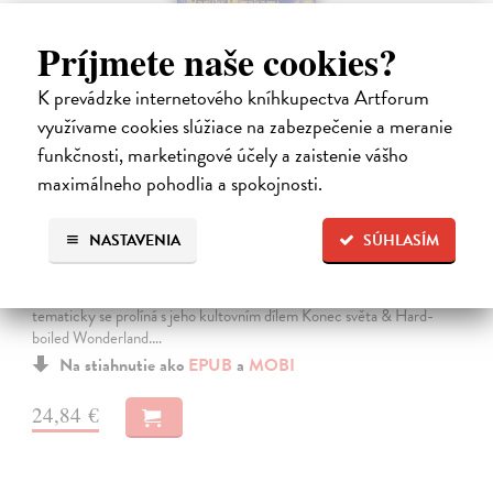
Príjmete naše cookies?
K prevádzke internetového kníhkupectva Artforum
využívame cookies slúžiace na zabezpečenie a meranie
funkčnosti, marketingové účely a zaistenie vášho
maximálneho pohodlia a spokojnosti.
Město a jeho nejisté zdi
NASTAVENIA
SÚHLASÍM
Murakami Haruki
| Elektronická kniha
Město a jeho nejisté zdi – dlouho očekávaný román Harukiho
Murakamiho volně navazuje na autorovu starší novelu z roku 1980 a
tematicky se prolíná s jeho kultovním dílem Konec světa & Hard-
boiled Wonderland.…
Na stiahnutie ako
EPUB
a
MOBI
24,84 €