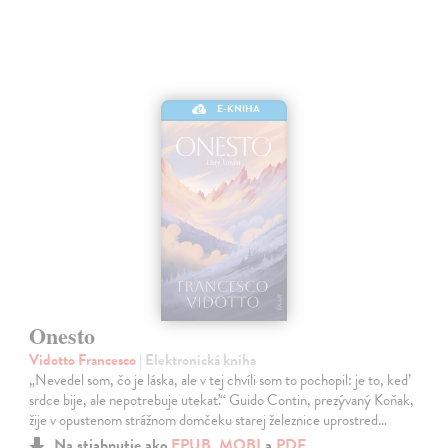
E-KNIHA
Onesto
Vidotto Francesco
| Elektronická kniha
„Nevedel som, čo je láska, ale v tej chvíli som to pochopil: je to, keď
srdce bije, ale nepotrebuje utekať.“ Guido Contin, prezývaný Koňak,
žije v opustenom strážnom domčeku starej železnice uprostred…
Na stiahnutie ako
EPUB
,
MOBI
a
PDF