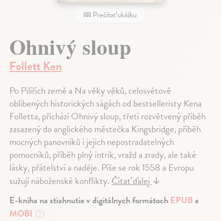
Prečítať ukážku
Ohnivý sloup
Follett Ken
Po Pilířích země a Na věky věků, celosvětově
oblíbených historických ságách od bestselleristy Kena
Folletta, přichází Ohnivý sloup, třetí rozvětvený příběh
zasazený do anglického městečka Kingsbridge, příběh
mocných panovníků i jejich nepostradatelných
pomocníků, příběh plný intrik, vražd a zrady, ale také
lásky, přátelství a naděje. Píše se rok 1558 a Evropu
sužují náboženské konflikty.
Čítať ďalej
↓
E-kniha na stiahnutie v digitálnych formátoch
EPUB
a
MOBI
?