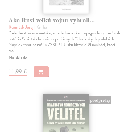
Ako Rusi veľkú vojnu vyhrali...
Kumičák Juraj
| Kniha
Celé desaťročia sovietska, a následne ruská propaganda vykresľovali
históriu Sovietskeho zväzu v pozitívnych či hrdinských podobách.
Napriek tomu sa našli v ZSSR či Rusku historici či novinári, ktorí
mali…
Na sklade
11,99 €
predpredaj