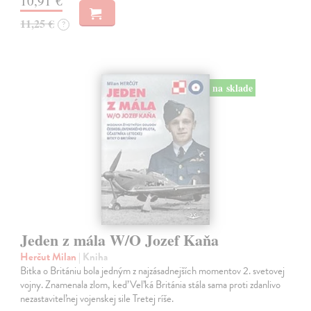
10,91 €
11,25 €
?
na sklade
Jeden z mála W/O Jozef Kaňa
Herčut Milan
| Kniha
Bitka o Britániu bola jedným z najzásadnejších momentov 2. svetovej
vojny. Znamenala zlom, keď Veľká Británia stála sama proti zdanlivo
nezastaviteľnej vojenskej sile Tretej ríše.