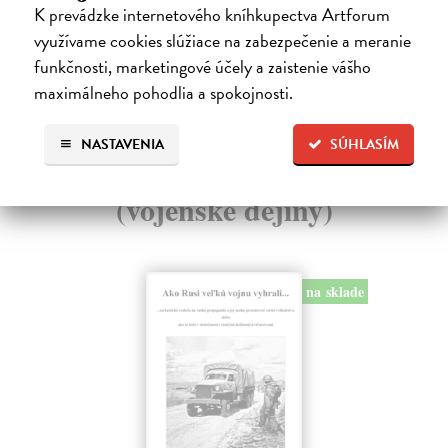
22
K prevádzke internetového kníhkupectva Artforum
32,85 €
?
využívame cookies slúžiace na zabezpečenie a meranie
24
funkčnosti, marketingové účely a zaistenie vášho
maximálneho pohodlia a spokojnosti.
NASTAVENIA
SÚHLASÍM
Ďalšie z kategórie military
(vojenské dejiny)
na sklade