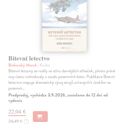
Bitevní letectvo
Brzkovský Marek
| Kniha
Bitevní letouny se rodily ve stínu slavnějších stíhaček, přesto právě
ony často rozhodovaly o osudu pozemních bitev. Publikace Bitevní
letectvo mapuje dramatický vývoj strojů určených k útokům na
pozemní…
Predpredaj, vychádza 3.9.2026, zasielame do 12 dní od
vydania
22,04 €
24,49 €
?