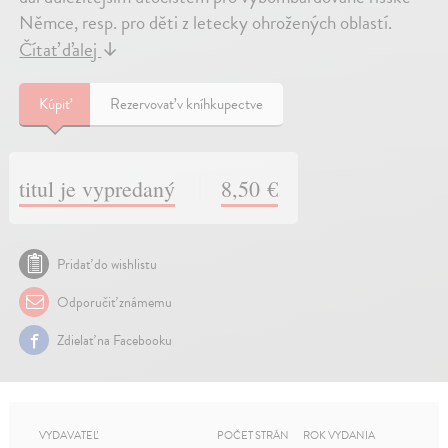
Němce, resp. pro děti z letecky ohrožených oblastí.
Čítať ďalej
↓
Kúpiť
Rezervovať v kníhkupectve
titul je vypredaný
8,50 €
Pridať do wishlistu
Odporučiť známemu
Zdielať na Facebooku
VYDAVATEĽ
POČET STRÁN
ROK VYDANIA