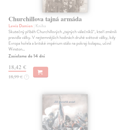
Churchillova tajná armáda
Lewis Damien
| Kniha
Skutečný příběh Churchillových „tajných válečníků“, kteří změnili
pravidla války. V nejtemnějších hodinách druhé světové války, kdy
Evropa hořela a britské impérium stálo na pokraji kolapsu, učinil
Winston…
Zasielame do 14 dní
18,42 €
18,99 €
?