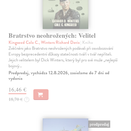
Bratrstvo neohrožených: Velitel
Kingseed Cole C., Winters Richard Davis
| Kniha
Zvěčněni jako Bratrstvo neohrožených podávali při osvobozování
Evropy bezprecedentní důkazy statečnosti tváří v tvář nepříteli.
Jejich velitelem byl Dick Winters, který byl pro své muže „nejlepší
bojový…
Predpredaj, vychádza 12.8.2026, zasielame do 7 dní od
vydania
16,46 €
18,70 €
?
predpredaj