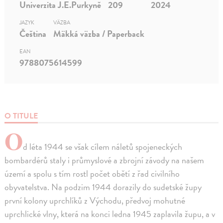
Univerzita J.E.Purkyně
209
2024
JAZYK
VÄZBA
Čeština
Mäkká väzba / Paperback
EAN
9788075614599
O TITULE
O
d léta 1944 se však cílem náletů spojeneckých
bombardérů staly i průmyslové a zbrojní závody na našem
území a spolu s tím rostl počet obětí z řad civilního
obyvatelstva. Na podzim 1944 dorazily do sudetské župy
první kolony uprchlíků z Východu, předvoj mohutné
uprchlické vlny, která na konci ledna 1945 zaplavila župu, a v