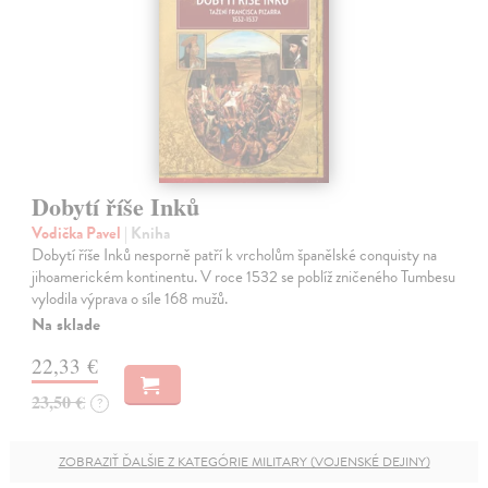
Dobytí říše Inků
Vodička Pavel
| Kniha
Dobytí říše Inků nesporně patří k vrcholům španělské conquisty na
jihoamerickém kontinentu. V roce 1532 se poblíž zničeného Tumbesu
vylodila výprava o síle 168 mužů.
Na sklade
22,33 €
23,50 €
?
ZOBRAZIŤ ĎALŠIE Z KATEGÓRIE MILITARY (VOJENSKÉ DEJINY)