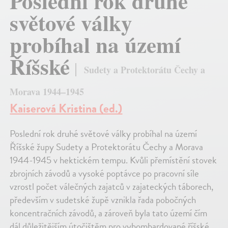
Poslední rok druhé
světové války
probíhal na území
Říšské
Sudety a Protektorátu Čechy a
Morava 1944–1945
Kaiserová Kristina (ed.)
Poslední rok druhé světové války probíhal na území
Říšské župy Sudety a Protektorátu Čechy a Morava
1944-1945 v hektickém tempu. Kvůli přemístění stovek
zbrojních závodů a vysoké poptávce po pracovní síle
vzrostl počet válečných zajatců v zajateckých táborech,
především v sudetské župě vznikla řada pobočných
koncentračních závodů, a zároveň byla tato území čím
dál důležitějším útočištěm pro vybombardované říšské