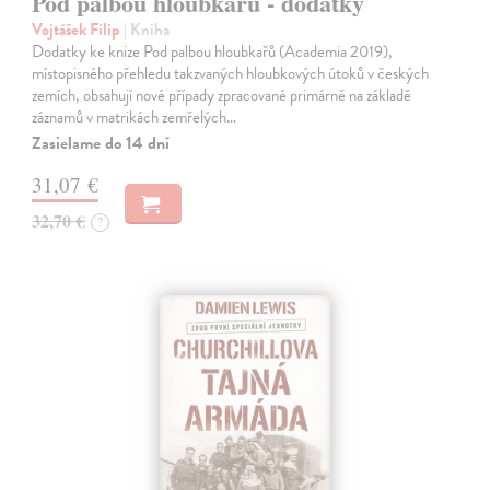
Pod palbou hloubkařů - dodatky
Vojtášek Filip
| Kniha
Dodatky ke knize Pod palbou hloubkařů (Academia 2019),
místopisného přehledu takzvaných hloubkových útoků v českých
zemích, obsahují nové případy zpracované primárně na základě
záznamů v matrikách zemřelých…
Zasielame do 14 dní
31,07 €
32,70 €
?