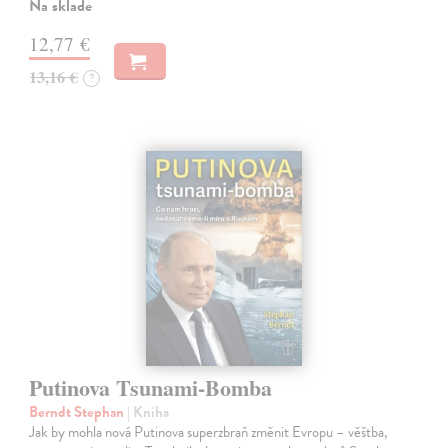
Na sklade
12,77 €
13,16 €
?
Putinova Tsunami-Bomba
Berndt Stephan
| Kniha
Jak by mohla nová Putinova superzbraň změnit Evropu – věštba,