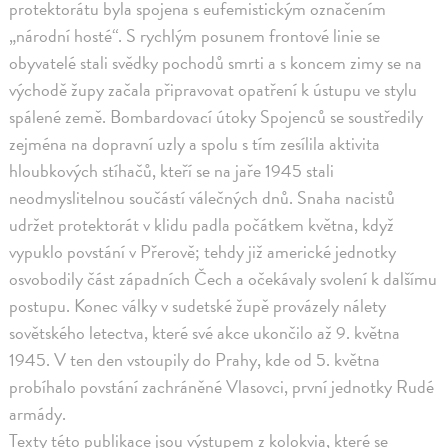
protektorátu byla spojena s eufemistickým označením
„národní hosté“. S rychlým posunem frontové linie se
obyvatelé stali svědky pochodů smrti a s koncem zimy se na
východě župy začala připravovat opatření k ústupu ve stylu
spálené země. Bombardovací útoky Spojenců se soustředily
zejména na dopravní uzly a spolu s tím zesílila aktivita
hloubkových stíhačů, kteří se na jaře 1945 stali
neodmyslitelnou součástí válečných dnů. Snaha nacistů
udržet protektorát v klidu padla počátkem května, když
vypuklo povstání v Přerově; tehdy již americké jednotky
osvobodily část západních Čech a očekávaly svolení k dalšímu
postupu. Konec války v sudetské župě provázely nálety
sovětského letectva, které své akce ukončilo až 9. května
1945. V ten den vstoupily do Prahy, kde od 5. května
probíhalo povstání zachráněné Vlasovci, první jednotky Rudé
armády.
Texty této publikace jsou výstupem z kolokvia, které se