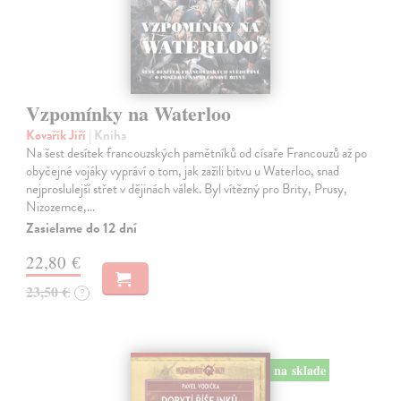
Vzpomínky na Waterloo
Kovařík Jiří
| Kniha
Na šest desítek francouzských pamětníků od císaře Francouzů až po
obyčejné vojáky vypráví o tom, jak zažili bitvu u Waterloo, snad
nejproslulejší střet v dějinách válek. Byl vítězný pro Brity, Prusy,
Nizozemce,…
Zasielame do 12 dní
22,80 €
23,50 €
?
na sklade