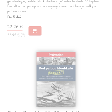
geostrategie, realita Tato kniha burcuje: autor bestselerů Stephan
Berndt odhaluje doposud opomíjený scénář nadcházející války –
jednou zbraní…
Do 5 dní
22,26 €
22,95 €
?