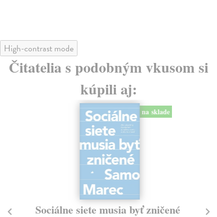
24
High-contrast mode
Čitatelia s podobným vkusom si
kúpili aj:
na sklade
Sociálne siete musia byť zničené
S