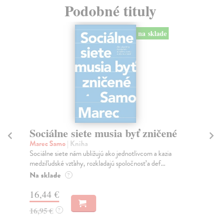
Podobné tituly
na sklade
Sociálne siete musia byť zničené
S
K
Marec Samo
| Kniha
Sociálne siete nám ubližujú ako jednotlivcom a kazia
Mik
medziľudské vzťahy, rozkladajú spoločnosť a def...
Mon
o k
Na sklade
?
Na
16,44 €
23
16,95 €
?