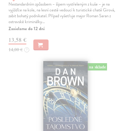
Nestandardním způsobem – šípem vystřeleným z kuše – je na
vyjížďce na kole, na lesní cestě vedoucí k turistické chatě Girová,
zabit bohatý podnikatel. Případ vyšetřuje major Roman Saran z
ostravské kriminálky…
Zasielame do 12 dní
13,58 €
14,00 €
?
na sklade