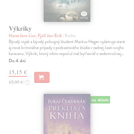
Výkriky
Horst Jorn Lier, Fjell Jan-Erik
| Kniha
Bývalý vojak a bývalý policajný študent Markus Heger vyšetruje staré
aj nové kriminálne prípady z podcastového štúdia v zadnej časti svojho
karavanu. Výkrik, ktorý nikto nepočul mal byť seriál o sedemročnej…
Do 4 dní
15,15 €
15,95 €
?
na sklade