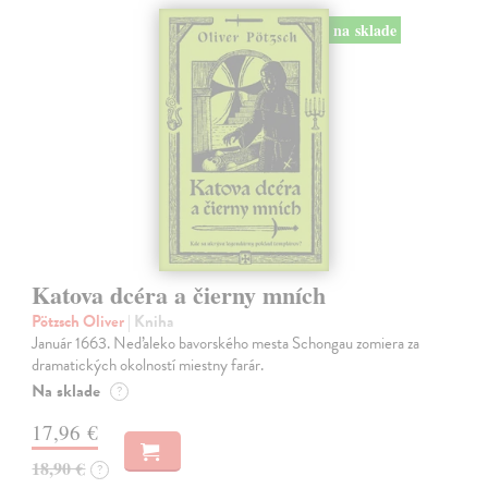
na sklade
Katova dcéra a čierny mních
Pötzsch Oliver
| Kniha
Január 1663. Neďaleko bavorského mesta Schongau zomiera za
dramatických okolností miestny farár.
Na sklade
?
17,96 €
18,90 €
?