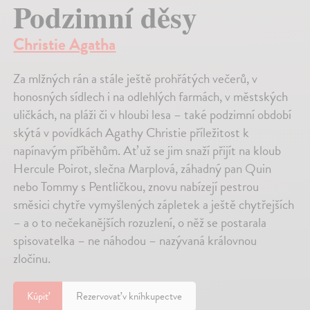
Podzimní děsy
Christie Agatha
Za mlžných rán a stále ještě prohřátých večerů, v
honosných sídlech i na odlehlých farmách, v městských
uličkách, na pláži či v hloubi lesa – také podzimní období
skýtá v povídkách Agathy Christie příležitost k
napínavým příběhům. Ať už se jim snaží přijít na kloub
Hercule Poirot, slečna Marplová, záhadný pan Quin
nebo Tommy s Pentličkou, znovu nabízejí pestrou
směsici chytře vymyšlených zápletek a ještě chytřejších
– a o to nečekanějších rozuzlení, o něž se postarala
spisovatelka – ne náhodou – nazývaná královnou
zločinu.
Kúpiť
Rezervovať v kníhkupectve