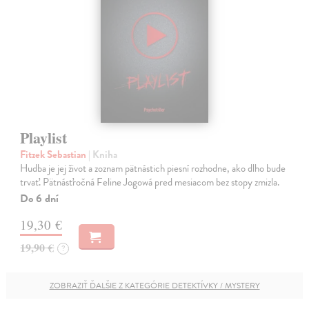
Playlist
Fitzek Sebastian
| Kniha
Hudba je jej život a zoznam pätnástich piesní rozhodne, ako dlho bude
trvať. Pätnásťročná Feline Jogowá pred mesiacom bez stopy zmizla.
Do 6 dní
19,30 €
19,90 €
?
ZOBRAZIŤ ĎALŠIE Z KATEGÓRIE DETEKTÍVKY / MYSTERY