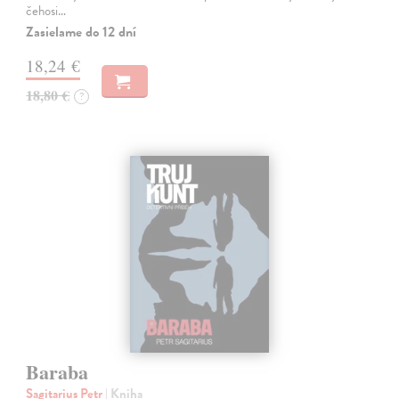
čehosi…
Zasielame do 12 dní
18,24 €
18,80 €
?
Baraba
Sagitarius Petr
| Kniha