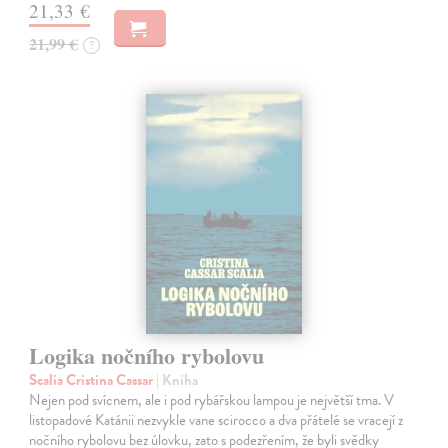
21,33 €
21,99 €
?
Logika nočního rybolovu
Scalia Cristina Cassar
| Kniha
Nejen pod svícnem, ale i pod rybářskou lampou je největší tma. V
listopadové Katánii nezvykle vane scirocco a dva přátelé se vracejí z
nočního rybolovu bez úlovku, zato s podezřením, že byli svědky