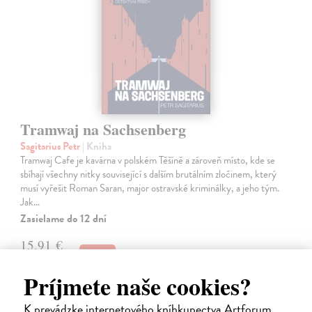
Tramwaj na Sachsenberg
Sagitarius Petr
| Kniha
Tramwaj Cafe je kavárna v polském Těšíně a zároveň místo, kde se
sbíhají všechny nitky související s dalším brutálním zločinem, který
musí vyřešit Roman Saran, major ostravské kriminálky, a jeho tým.
Jak…
Zasielame do 12 dní
15,91 €
16,40 €
?
Príjmete naše cookies?
K prevádzke internetového kníhkupectva Artforum