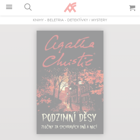
KNIHY
-
BELETRIA
-
DETEKTÍVKY / MYSTERY