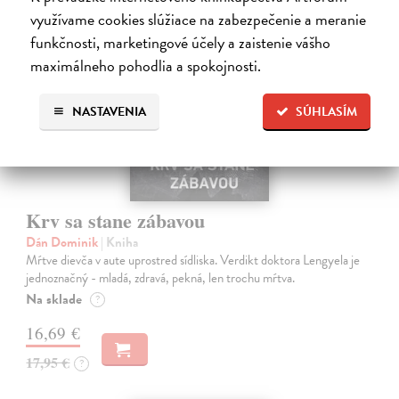
na sklade
využívame cookies slúžiace na zabezpečenie a meranie
funkčnosti, marketingové účely a zaistenie vášho
maximálneho pohodlia a spokojnosti.
NASTAVENIA
SÚHLASÍM
Krv sa stane zábavou
Dán Dominik
| Kniha
Mŕtve dievča v aute uprostred sídliska. Verdikt doktora Lengyela je
jednoznačný - mladá, zdravá, pekná, len trochu mŕtva.
Na sklade
?
16,69 €
17,95 €
?