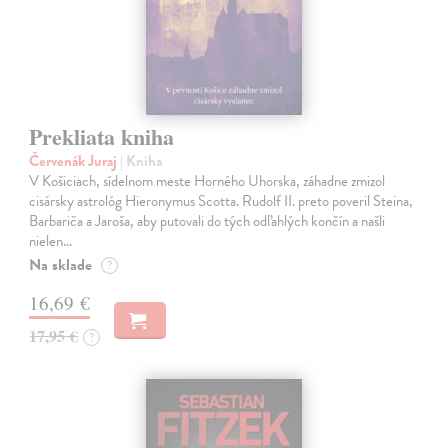
Prekliata kniha
Červenák Juraj
| Kniha
V Košiciach, sídelnom meste Horného Uhorska, záhadne zmizol
cisársky astrológ Hieronymus Scotta. Rudolf II. preto poveril Steina,
Barbariča a Jaroša, aby putovali do tých odľahlých končín a našli
nielen…
Na sklade
?
16,69 €
17,95 €
?