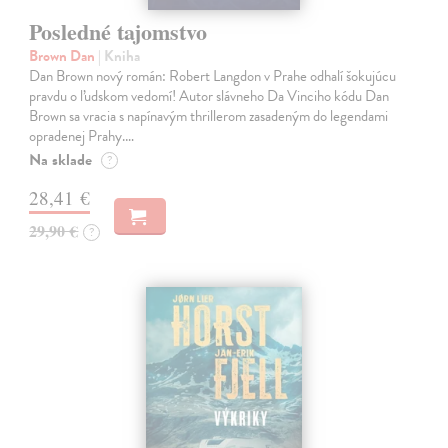
Posledné tajomstvo
Brown Dan
| Kniha
Dan Brown nový román: Robert Langdon v Prahe odhalí šokujúcu
pravdu o ľudskom vedomí! Autor slávneho Da Vinciho kódu Dan
Brown sa vracia s napínavým thrillerom zasadeným do legendami
opradenej Prahy.…
Na sklade
?
28,41 €
29,90 €
?