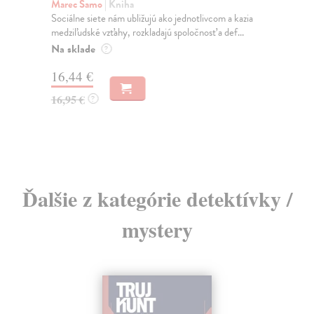
K
Marec Samo
| Kniha
Sociálne siete nám ubližujú ako jednotlivcom a kazia
Mik
medziľudské vzťahy, rozkladajú spoločnosť a def...
Mon
o k
Na sklade
?
Na
16,44 €
23
16,95 €
?
24
Ďalšie z kategórie detektívky /
mystery