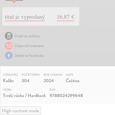
titul je vypredaný
16,87 €
Pridať do wishlistu
Odporučiť známemu
Zdielať na Facebooku
VYDAVATEĽ
POČET STRÁN
ROK VYDANIA
JAZYK
Kalibr
304
2024
Čeština
VÄZBA
EAN
Tvrdá väzba / Hardback
9788024299648
High-contrast mode