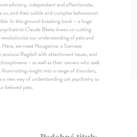
contradictory, independent and affectionate,
e us, and their subtle and complex behavioural
ble. In this ground-breaking book – a huge
d psychiatrist Claude Béata draws on cutting-
 revolutionize our understanding of pets and
ng. Here, we meet Nougatine, a Siamese
n anxious Ragdoll with attachment issues, and
schizophrenia – as well as their owners who seek
illuminating insight into a range of disorders,
es a new way of understanding cat psychiatry so
ur beloved pets.
Podobné tituly