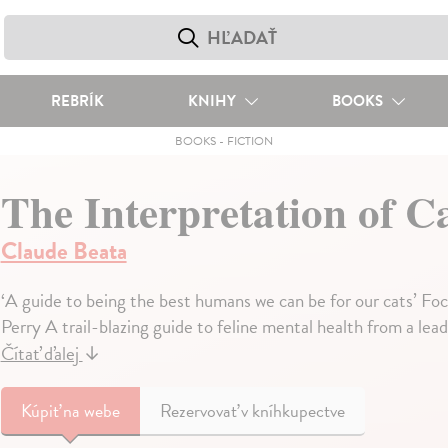
REBRÍK
KNIHY
BOOKS
BOOKS
-
FICTION
The Interpretation of C
Claude Beata
‘A guide to being the best humans we can be for our cats’ Foc
Perry A trail-blazing guide to feline mental health from a lea
Čítať ďalej
↓
Kúpiť
na webe
Rezervovať v kníhkupectve