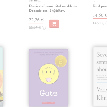
defined…
…
Dodávateľ nemá titul na sklade.
Do 3 pra
Dodanie cca. 5 týždňov.
14,50 
22,26 €
14,95 €
22,95 €
?