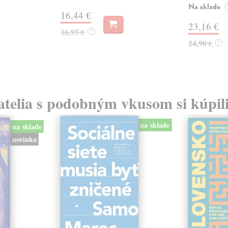
Na sklade
16,44 €
23,16 €
16,95 €
?
24,90 €
?
atelia s podobným vkusom si kúpili
na sklade
na sklade
novinka