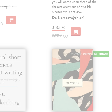
you will come upon three of the
covných dní
darkest creations of English
nineteenth-century…
€
Do 3 pracovných dní
?
3,83 €
3,95 €
?
na sklade