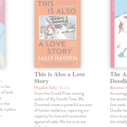
This is Also a Love
The A
Story
Doodl
ha
 in her
Hayden Sally
| Kniha
Bowman 
 of birds
From the Orwell Prize-winning
An outrag
a
author of My Fourth Time, We
the ascen
 in the
Drowned comes a powerful account
foot peak
at, a place
of human resilience, capturing our
Doodle has
,…
capacity for love and connection
since its p
against all odds. We live in an era
the reliab