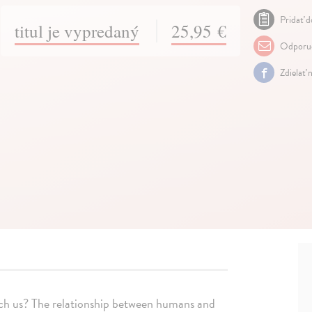
Pridať d
titul je vypredaný
25,95 €
Odporuč
Zdielať 
ach us? The relationship between humans and