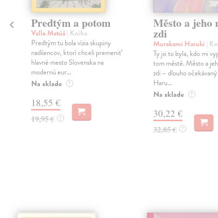
Predtým a potom
Město a jeho n
zdi
Vallo Matúš
| Kniha
Predtým tu bola vízia skupiny
Murakami Haruki
| Kn
nadšencov, ktorí chceli premeniť
Ty jsi to byla, kdo mi vy
hlavné mesto Slovenska na
tom městě. Město a jeh
modernú eur...
zdi – dlouho očekávan
Haru...
Na sklade
?
Na sklade
?
18,55 €
30,22 €
19,95 €
?
32,85 €
?