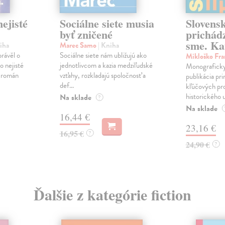
ejisté
Sociálne siete musia
Slovens
byť zničené
prichád
sme. Ka
iha
Marec Samo
| Kniha
právěl o
Sociálne siete nám ubližujú ako
Mikloško Fra
o nejisté
jednotlivcom a kazia medziľudské
Monograficky
ý román
vzťahy, rozkladajú spoločnosť a
publikácia pri
def...
kľúčových pr
historického u
Na sklade
?
Na sklade
16,44 €
23,16 €
16,95 €
?
24,90 €
?
Ďalšie z kategórie fiction