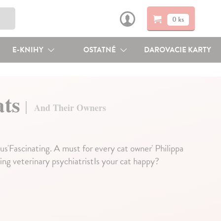
0 ks
E-KNIHY
OSTATNÉ
DAROVACIE KARTY
ats
And Their Owners
us'Fascinating. A must for every cat owner' Philippa
ding veterinary psychiatristIs your cat happy?