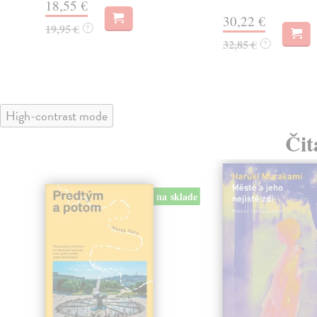
18,55 €
30,22 €
19,95 €
?
32,85 €
?
High-contrast mode
Čit
na sklade