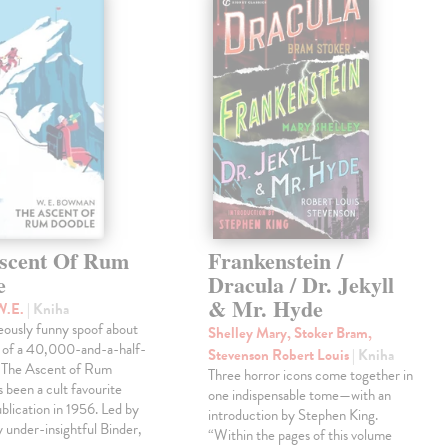
scent Of Rum
Frankenstein /
e
Dracula / Dr. Jekyll
& Mr. Hyde
W.E.
| Kniha
eously funny spoof about
Shelley Mary, Stoker Bram,
t of a 40,000-and-a-half-
Stevenson Robert Louis
| Kniha
, The Ascent of Rum
Three horror icons come together in
 been a cult favourite
one indispensable tome—with an
ublication in 1956. Led by
introduction by Stephen King.
ly under-insightful Binder,
“Within the pages of this volume