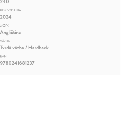
240
ROK VYDANIA
2024
JAZYK
Angličtina
VÄZBA
Tvrdá väzba / Hardback
EAN
9780241681237