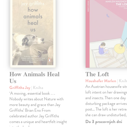
How Animals Heal
The Loft
Us
Haushofer Marlen
| Kni
An Austrian housewife sits
Griffiths Jay
| Kniha
loft intent on her drawings
‘A moving, essential book . . .
and insects. Then one day 
Nobody writes about Nature with
disturbing package arrives
more beauty and grace than Jay
post... The loft is her retre
Griffiths’ Brian Eno From
she can draw undisturbed
celebrated author Jay Griffiths
Do 3 pracovných dní
comes a unique and heartfelt insight