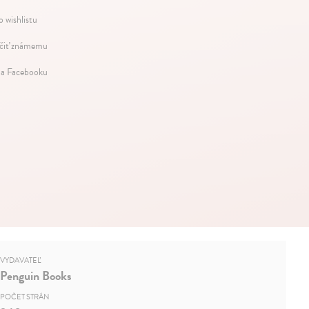
o wishlistu
iť známemu
na Facebooku
VYDAVATEĽ
Penguin Books
POČET STRÁN