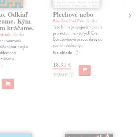
ko. Odkiaľ
Plechové nebo
Po
zame. Kým
Borušovičová Eva
| Kniha
Kun
m kráčame.
Táto kniha je spojením dvoch
Poma
projektov, na ktorých Eva
čty
ntišek
| Kniha
Borušovičová pracovala až do
naps
 spracovaná
svojich posledný...
česk
náša súbor esejí o
Na sklade
Na 
oblémoch
?
tvárania...
18,91 €
14
?
19,90 €
15,
?