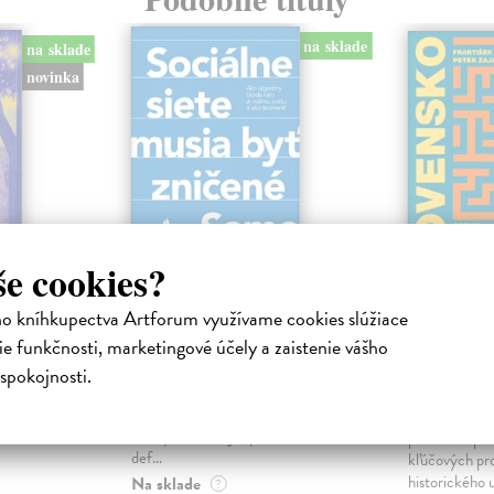
na sklade
na sklade
novinka
še cookies?
ejisté
Sociálne siete musia
Slovens
ho kníhkupectva Artforum využívame cookies slúžiace
byť zničené
prichád
e funkčnosti, marketingové účely a zaistenie vášho
sme. Ka
iha
Marec Samo
| Kniha
spokojnosti.
právěl o
Sociálne siete nám ubližujú ako
Mikloško Fra
o nejisté
jednotlivcom a kazia medziľudské
Monograficky
ý román
vzťahy, rozkladajú spoločnosť a
publikácia pri
def...
kľúčových pr
historického u
Na sklade
?