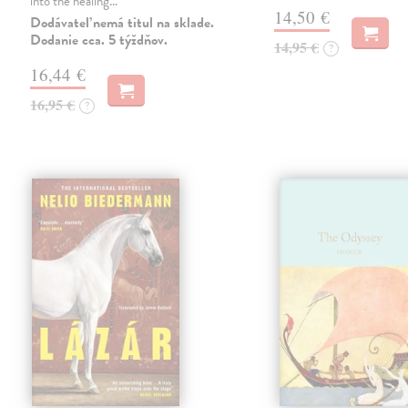
into the healing…
14,50 €
Dodávateľ nemá titul na sklade.
Dodanie cca. 5 týždňov.
14,95 €
?
16,44 €
16,95 €
?