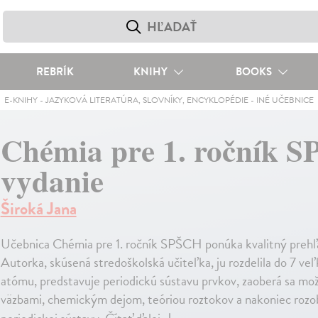
REBRÍK
KNIHY
BOOKS
E-KNIHY
-
JAZYKOVÁ LITERATÚRA, SLOVNÍKY, ENCYKLOPÉDIE
-
INÉ UČEBNICE
Chémia pre 1. ročník SP
vydanie
Široká Jana
Učebnica Chémia pre 1. ročník SPŠCH ponúka kvalitný prehľa
Autorka, skúsená stredoškolská učiteľka, ju rozdelila do 7 ve
atómu, predstavuje periodickú sústavu prvkov, zaoberá sa m
väzbami, chemickým dejom, teóriou roztokov a nakoniec rozob