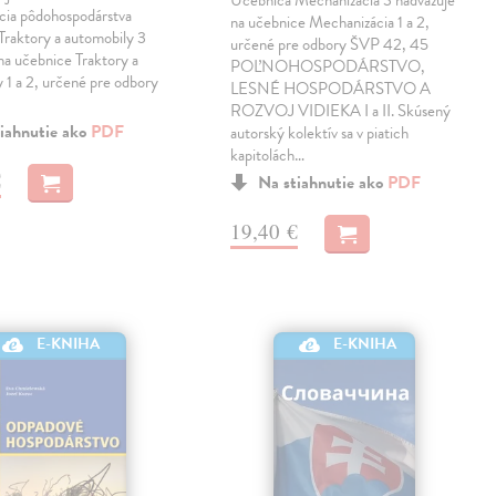
cia pôdohospodárstva
na učebnice Mechanizácia 1 a 2,
Traktory a automobily 3
určené pre odbory ŠVP 42, 45
na učebnice Traktory a
POĽNOHOSPODÁRSTVO,
 1 a 2, určené pre odbory
LESNÉ HOSPODÁRSTVO A
…
ROZVOJ VIDIEKA I a II. Skúsený
iahnutie ako
PDF
autorský kolektív sa v piatich
kapitolách…
€
Na stiahnutie ako
PDF
19,40 €
E-KNIHA
E-KNIHA