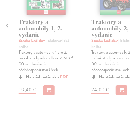
Traktory a
Traktory a
automobily 1, 2.
automobily 2, 
vydanie
vydanie
Stacho Ladislav
| Elektronická
Stacho Ladislav
| Elek
kniha
kniha
1
Traktory a automobily 1 pre 2.
Traktory a automobily 2
z
ročník študijného odboru 4243 6
ročník študijného odb
00 mechanizácia
00 mechanizácia
pôdohospodárstva Učeb...
pôdohospodárstva (odb.
Na stiahnutie ako
PDF
Na stiahnutie a
19,40 €
24,00 €