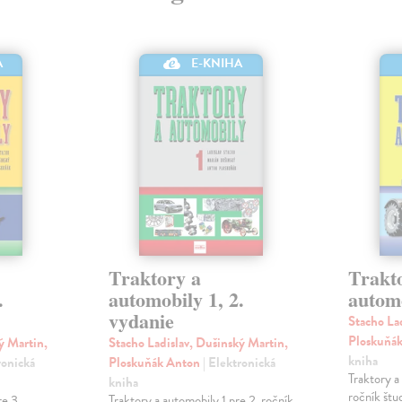
A
E-KNIHA
Traktory a
Trakt
.
automobily 1, 2.
autom
vydanie
Stacho La
Ploskuňá
ý Martin,
Stacho Ladislav, Dušinský Martin,
kniha
ronická
Ploskuňák Anton
| Elektronická
Traktory a
kniha
ročník št
re 3.
Traktory a automobily 1 pre 2. ročník