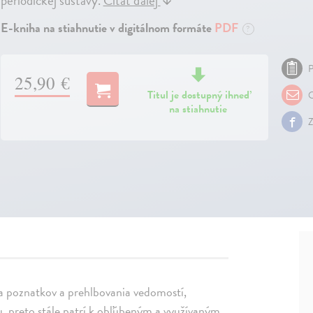
periodickej sústavy.
Čítať ďalej
↓
E-kniha na stiahnutie v digitálnom formáte
PDF
?
P
25,90 €
Titul je dostupný ihneď
O
na stiahnutie
Z
ia poznatkov a prehlbovania vedomostí,
, preto stále patrí k obľúbeným a využívaným