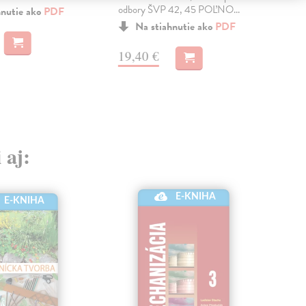
odbory ŠVP 42, 45 POĽNO...
obo
hnutie ako
PDF
Na stiahnutie ako
PDF
19,40 €
16
 aj:
E-KNIHA
E-KNIHA