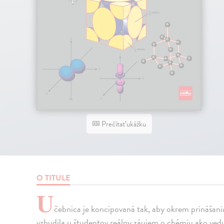
Prečítať ukážku
O TITULE
U
čebnica je koncipovaná tak, aby okrem prinášan
vzbudila u študentov reálny záujem o chémiu ako vedu