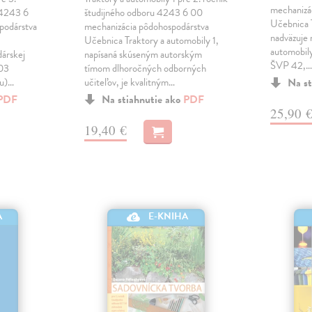
mechanizá
 4243 6
študijného odboru 4243 6 00
Učebnica 
podárstva
mechanizácia pôdohospodárstva
nadväzuje 
Učebnica Traktory a automobily 1,
automobily
árskej
napísaná skúseným autorským
ŠVP 42,
 03
tímom dlhoročných odborných
ku)…
učiteľov, je kvalitným…
Na st
PDF
Na stiahnutie ako
PDF
25,90 
19,40 €
E-KNIHA
A