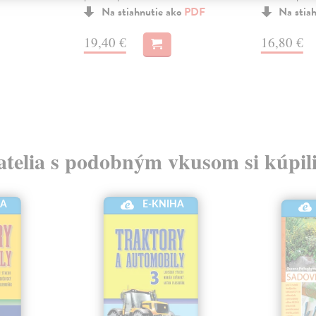
Na stiahnutie ako
PDF
Na stia
19,40 €
16,80 €
atelia s podobným vkusom si kúpili
HA
E-KNIHA