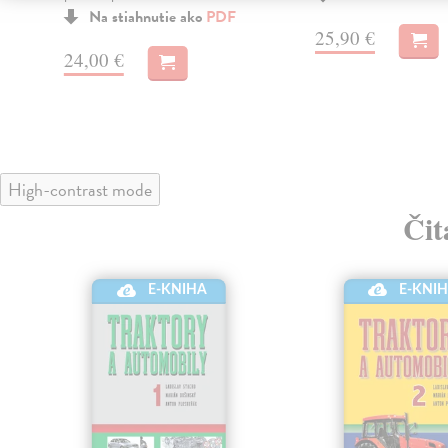
Na stiahnutie ako
PDF
25,90 €
24,00 €
High-contrast mode
Čit
E-KNI
E-KNIHA
klade