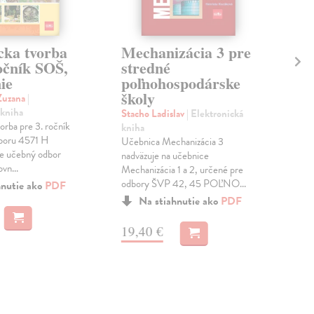
cka tvorba
Mechanizácia 3 pre
O
očník SOŠ,
stredné
ho
ie
poľnohospodárske
pr
školy
S
Zuzana
|
 kniha
Stacho Ladislav
| Elektronická
Chm
orba pre 3. ročník
kniha
kni
dboru 4571 H
Učebnica Mechanizácia 3
V u
re učebný odbor
nadväzuje na učebnice
hos
vn...
Mechanizácia 1 a 2, určené pre
a vy
odbory ŠVP 42, 45 POĽNO...
obo
hnutie ako
PDF
Na stiahnutie ako
PDF
19,40 €
16