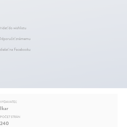
ridať do wishlistu
dporučiť známemu
dielať na Facebooku
VYDAVATEĽ
Ikar
POČET STRÁN
240