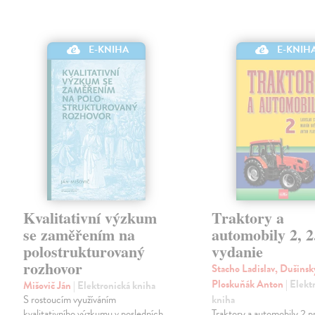
E-KNIHA
E-KNIH
Kvalitativní výzkum
Traktory a
se zaměřením na
automobily 2, 2
polostrukturovaný
vydanie
rozhovor
Stacho Ladislav, Dušinsk
Ploskuňák Anton
| Elekt
Mišovič Ján
| Elektronická kniha
S rostoucím využíváním
kniha
kvalitativního výzkumu v posledních
Traktory a automobily 2 p