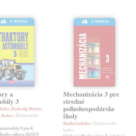
E-KNIHA
E-KNIHA
ory a
Mechanizácia 3 pre
obily 3
stredné
poľnohospodárske
dislav, Dušinský Martin,
školy
k Anton
| Elektronická
Stacho Ladislav
| Elektronická
 automobily 3 pre 4.
kniha
udijného odboru 4243 6
Učebnica Mechanizácia 3 nadväzuje