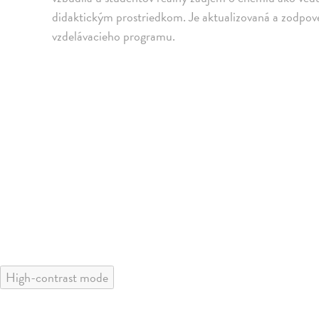
didaktickým prostriedkom. Je aktualizovaná a zodpo
vzdelávacieho programu.
High-contrast mode