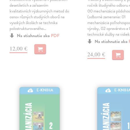
desetiletích a zařazením
ročník študijného odboru
kvalitativních výzkumných metod do
00 mechanizácia pôdohos
osnov různých studijních oborů na
(odborné zamerania: 01
vysokých školách se technika
mechanizácia poľnohospod
polostrukturovaného…
výroby, 02 opravárstvo a
technické služby na vidie
Na stiahnutie ako
PDF
Na stiahnutie ako
12,00 €
24,00 €
E-KNIHA
E-KNIH