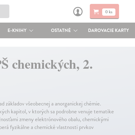
0 ks
E-KNIHY
OSTATNÉ
DAROVACIE KARTY
Š chemických, 2.
d základov všeobecnej a anorganickej chémie.
ľkých kapitol, v ktorých sa podrobne venuje tematike
ožnosťami zmeny elektrónového obalu, chemickými
erá fyzikálne a chemické vlastnosti prvkov