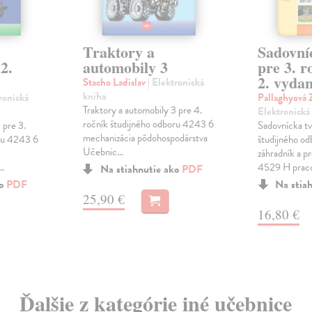
Traktory a
Sadovní
2.
automobily 3
pre 3. r
2. vydan
Stacho Ladislav
| Elektronická
kniha
tronická
Pallaghyová 
Traktory a automobily 3 pre 4.
Elektronická
ročník študijného odboru 4243 6
 pre 3.
Sadovnícka tv
mechanizácia pôdohospodárstva
oru 4243 6
študijného o
Učebnic...
záhradník a p
..
4529 H praco
Na stiahnutie ako
PDF
ko
PDF
Na stia
25,90 €
16,80 €
Ďalšie z kategórie iné učebnice