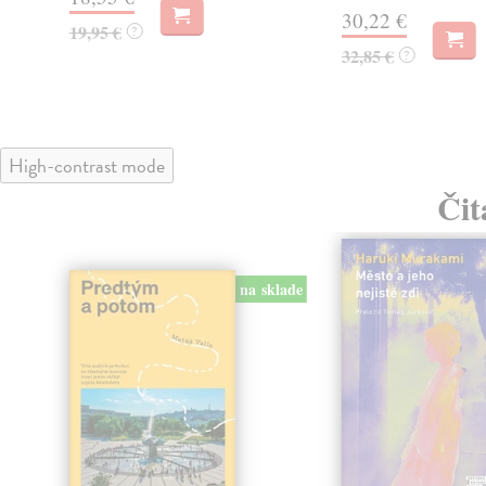
30,22 €
19,95 €
?
32,85 €
?
High-contrast mode
Čit
na sklade