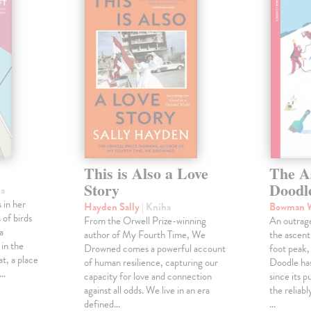
This is Also a Love
The A
Story
Doodl
ha
 in her
Hayden Sally
| Kniha
Bowman 
 of birds
From the Orwell Prize-winning
An outrag
a
author of My Fourth Time, We
the ascen
 in the
Drowned comes a powerful account
foot peak
at, a place
of human resilience, capturing our
Doodle has
,…
capacity for love and connection
since its p
against all odds. We live in an era
the reliab
defined…
…