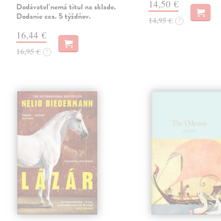
14,50 €
Dodávateľ nemá titul na sklade.
Dodanie cca. 5 týždňov.
14,95 €
?
16,44 €
16,95 €
?