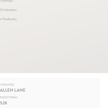
o wishlistu
iť známemu
na Facebooku
VYDAVATEĽ
ALLEN LANE
POČET STRÁN
528