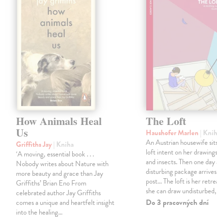
How Animals Heal
The Loft
Us
Haushofer Marlen
| Kni
An Austrian housewife sits
Griffiths Jay
| Kniha
loft intent on her drawings
‘A moving, essential book . . .
and insects. Then one day 
Nobody writes about Nature with
disturbing package arrives
more beauty and grace than Jay
post... The loft is her retre
Griffiths’ Brian Eno From
she can draw undisturbed
celebrated author Jay Griffiths
Do 3 pracovných dní
comes a unique and heartfelt insight
into the healing…