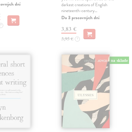
covných dní
darkest creations of English
nineteenth-century…
€
Do 3 pracovných dní
?
3,83 €
3,95 €
?
na sklade