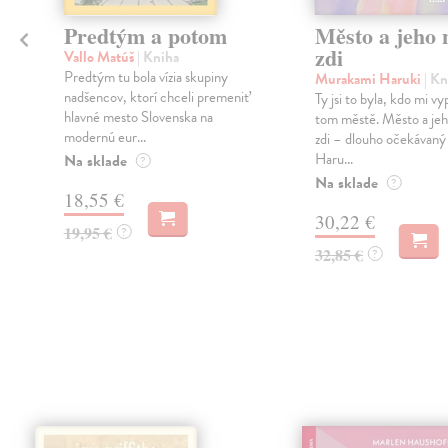
Predtým a potom
Město a jeho n
zdi
Vallo Matúš
| Kniha
Predtým tu bola vízia skupiny
Murakami Haruki
| Kn
nadšencov, ktorí chceli premeniť
Ty jsi to byla, kdo mi vy
hlavné mesto Slovenska na
tom městě. Město a jeh
modernú eur...
zdi – dlouho očekávan
Haru...
Na sklade
?
Na sklade
?
18,55 €
30,22 €
19,95 €
?
32,85 €
?