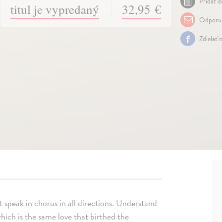
Pridať d
titul je vypredaný
32,95 €
Odporuč
Zdielať 
t speak in chorus in all directions. Understand
hich is the same love that birthed the