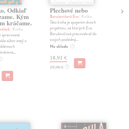
ko. Odkiaľ
Plechové nebo
Po
zame. Kým
Borušovičová Eva
| Kniha
Kun
m kráčame.
Táto kniha je spojením dvoch
Poma
projektov, na ktorých Eva
čty
ntišek
| Kniha
Borušovičová pracovala až do
naps
 spracovaná
svojich posledný...
česk
náša súbor esejí o
Na sklade
Na 
oblémoch
?
tvárania...
18,91 €
14
?
19,90 €
15,
?