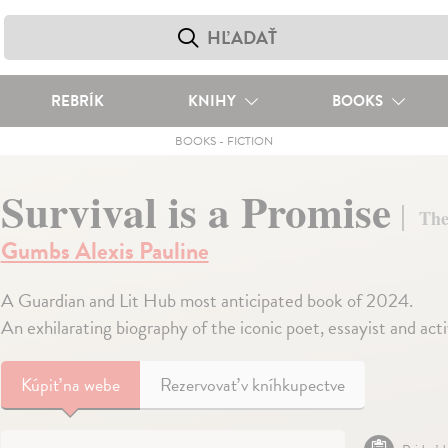
REBRÍK
KNIHY
BOOKS
BOOKS
-
FICTION
Survival is a Promise
The
Gumbs Alexis Pauline
A Guardian and Lit Hub most anticipated book of 2024.
An exhilarating biography of the iconic poet, essayist and ac
Kúpiť
na webe
Rezervovať v kníhkupectve