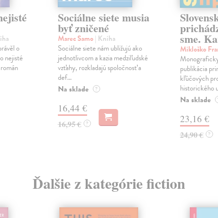
ejisté
Sociálne siete musia
Slovens
byť zničené
prichád
sme. Ka
iha
Marec Samo
| Kniha
právěl o
Sociálne siete nám ubližujú ako
Mikloško Fra
o nejisté
jednotlivcom a kazia medziľudské
Monograficky
ý román
vzťahy, rozkladajú spoločnosť a
publikácia pri
def...
kľúčových pr
historického u
Na sklade
?
Na sklade
16,44 €
23,16 €
16,95 €
?
24,90 €
?
Ďalšie z kategórie fiction