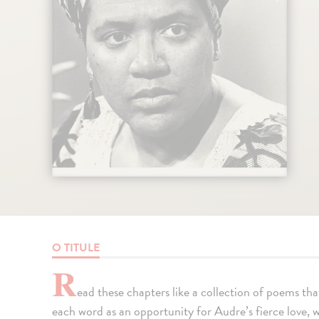
O TITULE
R
ead these chapters like a collection of poems tha
each word as an opportunity for Audre’s fierce love, w