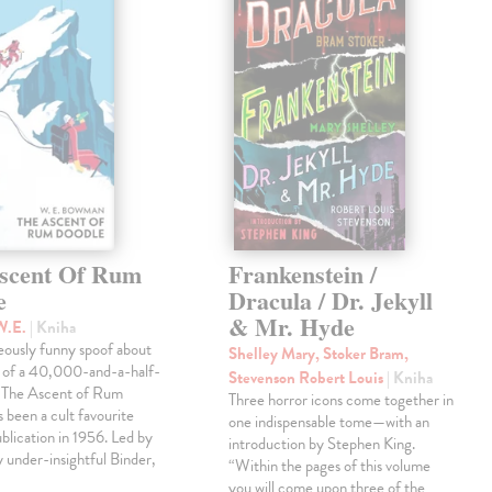
scent Of Rum
Frankenstein /
e
Dracula / Dr. Jekyll
& Mr. Hyde
W.E.
| Kniha
eously funny spoof about
Shelley Mary, Stoker Bram,
t of a 40,000-and-a-half-
Stevenson Robert Louis
| Kniha
, The Ascent of Rum
Three horror icons come together in
 been a cult favourite
one indispensable tome—with an
ublication in 1956. Led by
introduction by Stephen King.
ly under-insightful Binder,
“Within the pages of this volume
you will come upon three of the