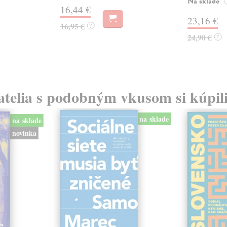
Na sklade
16,44 €
23,16 €
16,95 €
?
24,90 €
?
atelia s podobným vkusom si kúpili
na sklade
na sklade
novinka