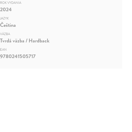
ROK VYDANIA
2024
JAZYK
Čeština
VÄZBA
Tvrdá väzba / Hardback
EAN
9780241505717