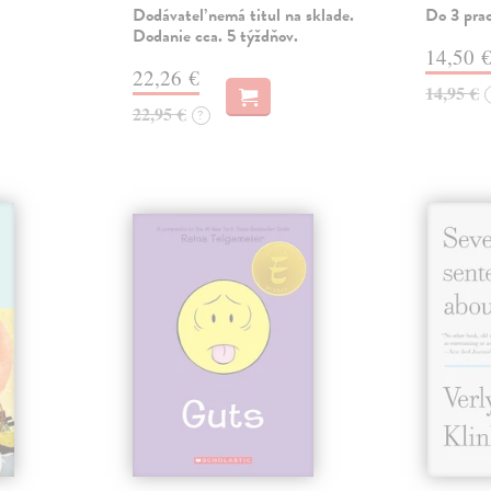
Dodávateľ nemá titul na sklade.
Do 3 pra
Dodanie cca. 5 týždňov.
14,50 
22,26 €
14,95 €
22,95 €
?