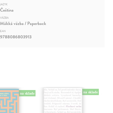
JAZYK
Čeština
VÄZBA
Mäkká väzba / Paperback
EAN
9788086803913
na sklade
na sklade