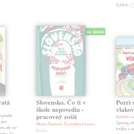
2,50 €
?
na sklade
ratá
Slovensko. Čo ti v
Pozri 
škole nepovedia -
vlako
pracovný zošit
vykašle
kolektív 
 pes
Spoznaj vď
Marec Samuel, Čermáková Lucia
|
m, ale ver
knižke s v
Kniha
 tomu, čo