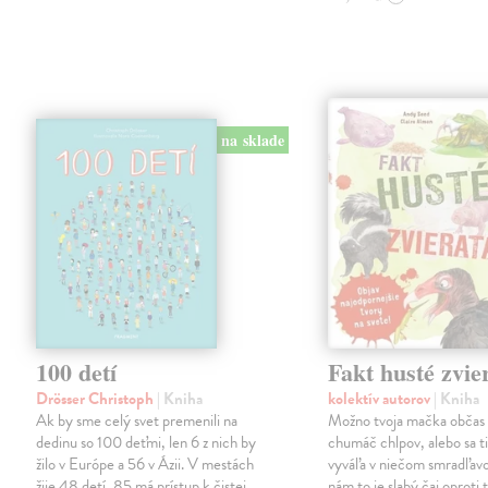
na sklade
100 detí
Fakt husté zvie
Drösser Christoph
| Kniha
kolektív autorov
| Kniha
Ak by sme celý svet premenili na
Možno tvoja mačka občas 
dedinu so 100 deťmi, len 6 z nich by
chumáč chlpov, alebo sa ti
žilo v Európe a 56 v Ázii. V mestách
vyváľa v niečom smradľavo
žije 48 detí, 85 má prístup k čistej
nám to je slabý čaj oproti