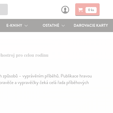
0 ks
E-KNIHY
OSTATNÉ
DAROVACIE KARTY
ěhostroj pro celou rodinu
ch způsobů – vyprávěním příběhů. Publikace hravou
ypravěče a vypravěčky čeká celá řada příběhových