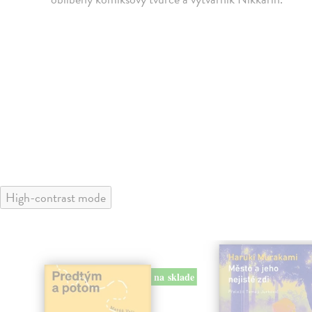
High-contrast mode
na sklade