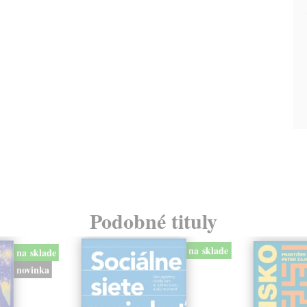
Podobné tituly
na sklade
na sklade
novinka