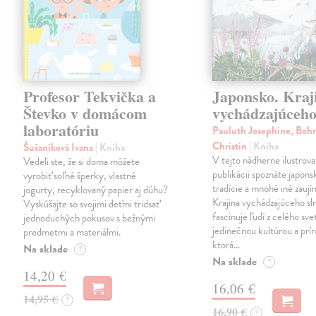
Profesor Tekvička a
Japonsko. Kraj
Števko v domácom
vychádzajúceho
laboratóriu
Pauluth Josephine, Boh
Christin
| Kniha
Šušaníková Ivana
| Kniha
V tejto nádherne ilustrova
Vedeli ste, že si doma môžete
publikácii spoznáte japons
vyrobiť soľné šperky, vlastné
tradície a mnohé iné zaují
jogurty, recyklovaný papier aj dúhu?
Krajina vychádzajúceho sl
Vyskúšajte so svojimi deťmi tridsať
fascinuje ľudí z celého sve
jednoduchých pokusov s bežnými
jedinečnou kultúrou a prí
predmetmi a materiálmi.
ktorá…
Na sklade
?
Na sklade
?
14,20 €
16,06 €
14,95 €
?
16,90 €
?