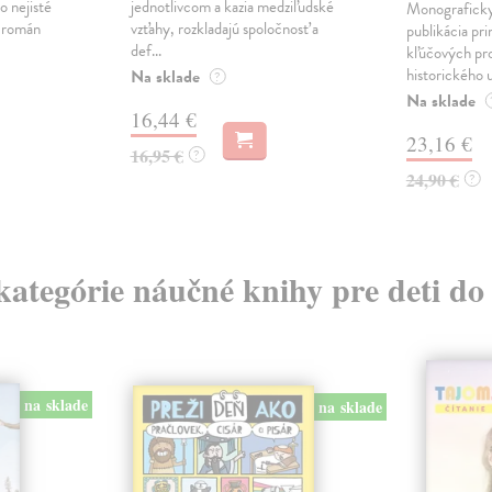
o nejisté
jednotlivcom a kazia medziľudské
Monograficky
ý román
vzťahy, rozkladajú spoločnosť a
publikácia pri
def...
kľúčových pr
historického u
Na sklade
?
Na sklade
16,44 €
23,16 €
16,95 €
?
24,90 €
?
 kategórie náučné knihy pre deti do
na sklade
na sklade