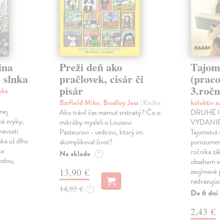
ina
Preži deň ako
Tajom
 slnka
pračlovek, cisár či
(praco
pisár
3.ročn
nke
Barfield Mike, Bradley Jess
| Kniha
kolektív 
nej
Ako trávil čas mamut srstnatý? Čo si
DRUHÉ 
ké zvyky,
mikróby mysleli o Louisovi
VYDANIE!
mavosti
Pasteurovi - vedcovi, ktorý im
Tajomstvá 
nka už dlho
skomplikoval život?
porozumení
ta
ročníka zá
Na sklade
?
rodou,
obsahom sú
13,90 €
zaujímavé 
nadväzujú
14,95 €
?
Do 6 dní
2,43 €