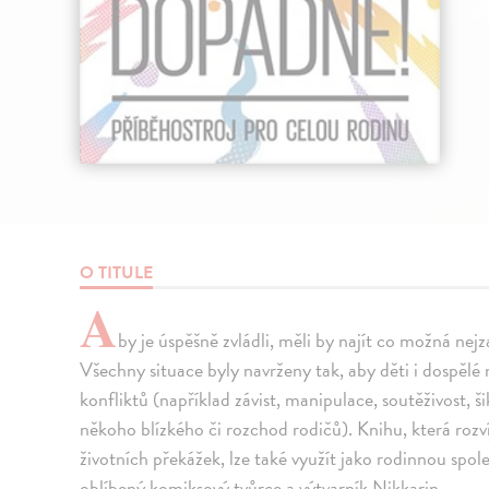
O TITULE
A
by je úspěšně zvládli, měli by najít co možná nej
Všechny situace byly navrženy tak, aby děti i dospělé
konfliktů (například závist, manipulace, soutěživost, š
někoho blízkého či rozchod rodičů). Knihu, která rozví
životních překážek, lze také využít jako rodinnou spol
oblíbený komiksový tvůrce a výtvarník Nikkarin.