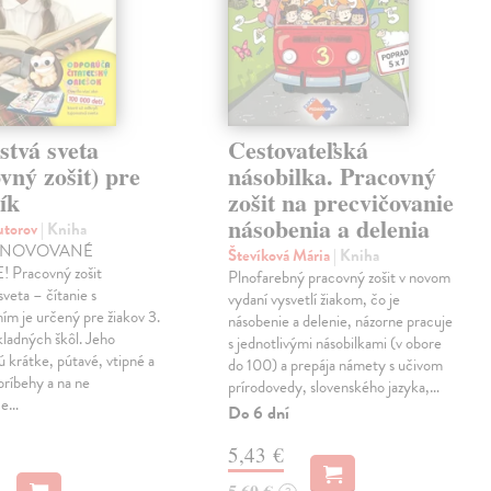
stvá sveta
Cestovateľská
vný zošit) pre
násobilka. Pracovný
ík
zošit na precvičovanie
násobenia a delenia
autorov
| Kniha
INOVOVANÉ
Števíková Mária
| Kniha
 Pracovný zošit
Plnofarebný pracovný zošit v novom
sveta – čítanie s
vydaní vysvetlí žiakom, čo je
m je určený pre žiakov 3.
násobenie a delenie, názorne pracuje
kladných škôl. Jeho
s jednotlivými násobilkami (v obore
 krátke, pútavé, vtipné a
do 100) a prepája námety s učivom
príbehy a na ne
prírodovedy, slovenského jazyka,…
ce…
Do 6 dní
5,43 €
5,60 €