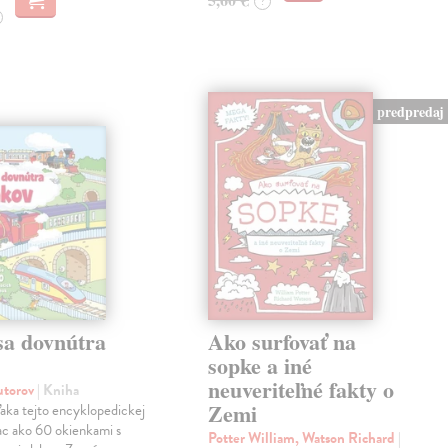
?
predpredaj
sa dovnútra
Ako surfovať na
v
sopke a iné
neuveriteľné fakty o
autorov
| Kniha
Zemi
aka tejto encyklopedickej
iac ako 60 okienkami s
Potter William, Watson Richard
|