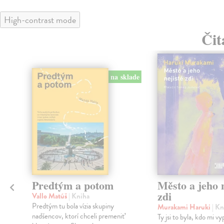
High-contrast mode
Čit
na sklade
Predtým a potom
Město a jeho n
zdi
Vallo Matúš
| Kniha
Predtým tu bola vízia skupiny
Murakami Haruki
| Kn
nadšencov, ktorí chceli premeniť
Ty jsi to byla, kdo mi vy