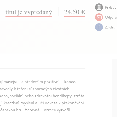
Pridať d
titul je vypredaný
24,50 €
Odporuč
Zdielať 
zajímavější – a především pozitivní – konce.
 navedly k řešení různorodých životních
ikana, sociální nebo zdravotní hendikepy, ztráta
jí kreativní myšlení a učí odvaze k překonávání
ečenskou hru. Barevné ilustrace vytvořil