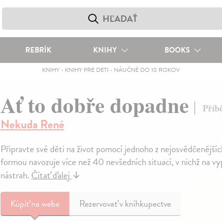
REBRÍK
KNIHY
BOOKS
KNIHY
-
KNIHY PRE DETI
-
NÁUČNÉ DO 10 ROKOV
Ať to dobře dopadne
Příb
Nekuda René
Připravte své děti na život pomocí jednoho z nejosvědčenější
formou navozuje více než 40 nevšedních situací, v nichž na v
nástrah.
Čítať ďalej
↓
Kúpiť
na webe
Rezervovať v kníhkupectve