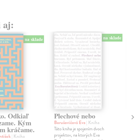
 aj:
na sklade
na sklade
ko. Odkiaľ
Plechové nebo
Po
zame. Kým
Borušovičová Eva
| Kniha
Kun
m kráčame.
Táto kniha je spojením dvoch
Poma
projektov, na ktorých Eva
čty
ntišek
| Kniha