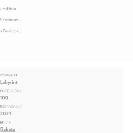
o wishlistu
iť známemu
na Facebooku
VYDAVATEĽ
Labyrint
POČET STRÁN
100
ROK VYDANIA
2024
EDÍCIA
Raketa