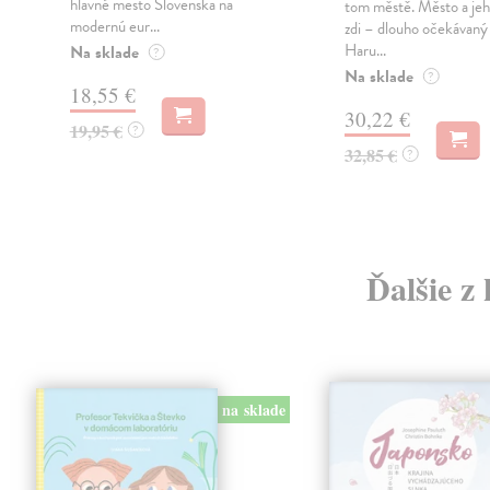
hlavné mesto Slovenska na
tom městě. Město a jeh
modernú eur...
zdi – dlouho očekávan
Haru...
Na sklade
?
Na sklade
?
18,55 €
30,22 €
19,95 €
?
32,85 €
?
Ďalšie z
na sklade