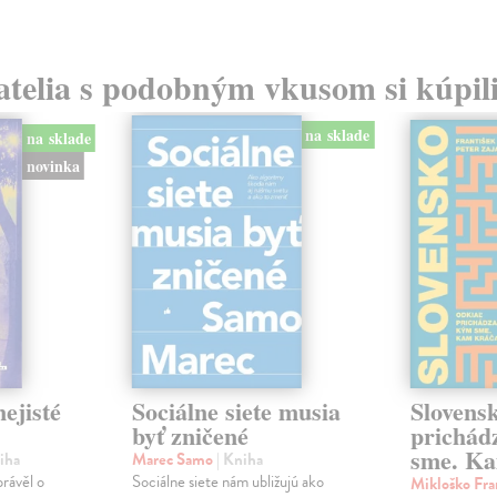
atelia s podobným vkusom si kúpili
na sklade
na sklade
novinka
ejisté
Sociálne siete musia
Slovens
byť zničené
prichád
sme. Ka
iha
Marec Samo
| Kniha
právěl o
Sociálne siete nám ubližujú ako
Mikloško Fra