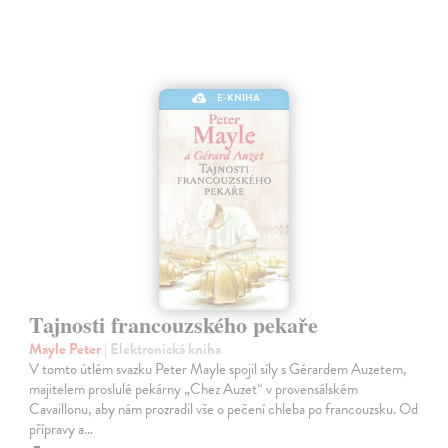
E-KNIHA
Tajnosti francouzského pekaře
Mayle Peter
| Elektronická kniha
V tomto útlém svazku Peter Mayle spojil síly s Gérardem Auzetem,
majitelem proslulé pekárny „Chez Auzet“ v provensálském
Cavaillonu, aby nám prozradil vše o pečení chleba po francouzsku. Od
přípravy a…