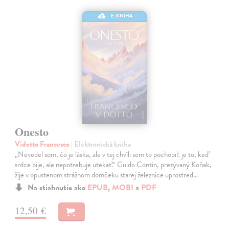
E-KNIHA
Onesto
Vidotto Francesco
| Elektronická kniha
„Nevedel som, čo je láska, ale v tej chvíli som to pochopil: je to, keď
srdce bije, ale nepotrebuje utekať.“ Guido Contin, prezývaný Koňak,
žije v opustenom strážnom domčeku starej železnice uprostred…
Na stiahnutie ako
EPUB
,
MOBI
a
PDF
12,50 €