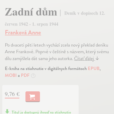
Zadní dům
Deník v dopisech 12.
červen 1942 - 1. srpen 1944
Franková Anne
Po dvaceti pěti letech vychází zcela nový překlad deníku
Anne Frankové. Poprvé v češtině s názvem, který svému
dílu zamýšlela dát sama jeho autorka.
Čítať ďalej
↓
E-kniha na stiahnutie v digitálnych formátoch
EPUB
,
MOBI
a
PDF
?
9,76 €
Titul je dostupný ihneď na stiahnutie