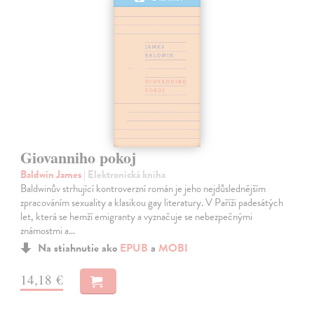
Giovanniho pokoj
Baldwin James
| Elektronická kniha
Baldwinův strhující kontroverzní román je jeho nejdůslednějším
zpracováním sexuality a klasikou gay literatury. V Paříži padesátých
let, která se hemží emigranty a vyznačuje se nebezpečnými
známostmi a…
Na stiahnutie ako
EPUB
a
MOBI
14,18 €