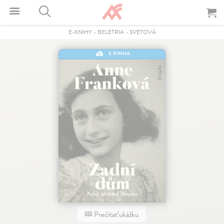
E-KNIHY
-
BELETRIA
-
SVETOVÁ
E-KNIHA
Prečítať ukážku