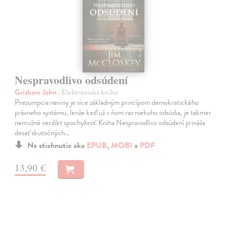
Nespravodlivo odsúdení
Grisham John
| Elektronická kniha
Prezumpcia neviny je síce základným princípom demokratického
právneho systému, lenže keď už v ňom raz niekoho odsúdia, je takmer
nemožné verdikt spochybniť. Kniha Nespravodlivo odsúdení prináša
desať skutočných…
Na stiahnutie ako
EPUB
,
MOBI
a
PDF
13,90 €