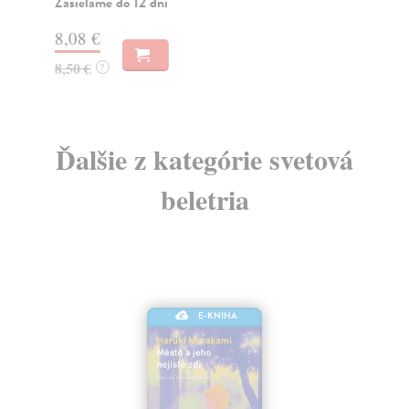
Zasielame do 12 dní
13
8,08 €
8,50 €
?
Ďalšie z kategórie svetová
beletria
E-KNIHA