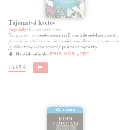
Tajomstvá kvetov
Page Sally
| Elektronická kniha
Rok po smrti milovaného manžela sa Emma stále nedokáže zmieriť s
jeho smrťou. Útočisko nachádza v miestnom záhradnom centre, kde
jej vôňa a farby kvetov pomáhajú prísť na iné myšlienky.
Na stiahnutie ako
EPUB
,
MOBI
a
PDF
16,95 €
E-KNIHA