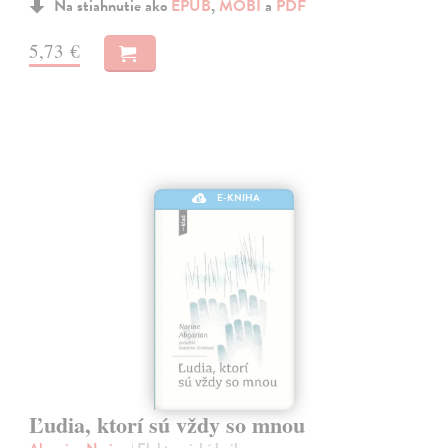
Na stiahnutie ako
EPUB
,
MOBI
a
PDF
5,73 €
E-KNIHA
Ľudia, ktorí sú vždy so mnou