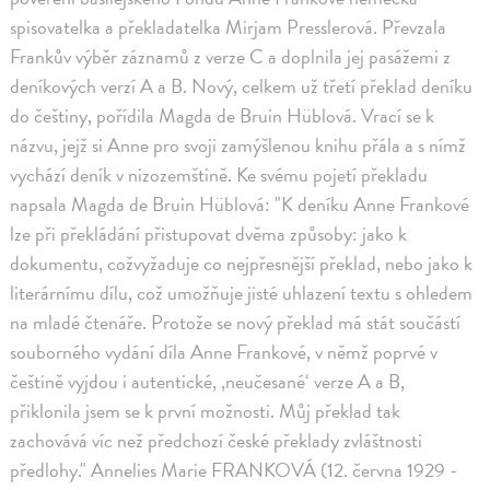
spisovatelka a překladatelka Mirjam Presslerová. Převzala
Frankův výběr záznamů z verze C a doplnila jej pasážemi z
deníkových verzí A a B. Nový, celkem už třetí překlad deníku
do češtiny, pořídila Magda de Bruin Hüblová. Vrací se k
názvu, jejž si Anne pro svoji zamýšlenou knihu přála a s nímž
vychází deník v nizozemštině. Ke svému pojetí překladu
napsala Magda de Bruin Hüblová: "K deníku Anne Frankové
lze při překládání přistupovat dvěma způsoby: jako k
dokumentu, cožvyžaduje co nejpřesnější překlad, nebo jako k
literárnímu dílu, což umožňuje jisté uhlazení textu s ohledem
na mladé čtenáře. Protože se nový překlad má stát součástí
souborného vydání díla Anne Frankové, v němž poprvé v
češtině vyjdou i autentické, ,neučesané‘ verze A a B,
přiklonila jsem se k první možnosti. Můj překlad tak
zachovává víc než předchozí české překlady zvláštnosti
předlohy." Annelies Marie FRANKOVÁ (12. června 1929 -