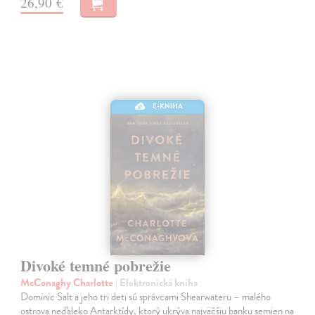
26,90 €
E-KNIHA
Divoké temné pobrežie
McConaghy Charlotte
| Elektronická kniha
Dominic Salt a jeho tri deti sú správcami Shearwateru – malého
ostrova neďaleko Antarktídy, ktorý ukrýva najväčšiu banku semien na