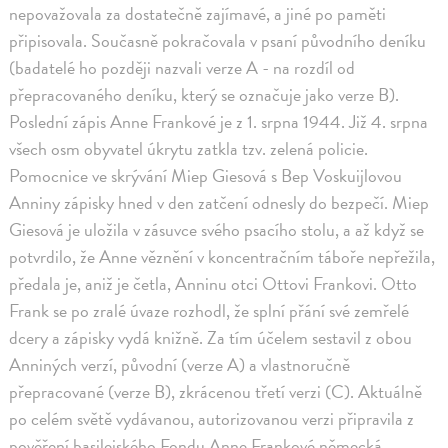
nepovažovala za dostatečně zajímavé, a jiné po paměti
připisovala. Současně pokračovala v psaní původního deníku
(badatelé ho později nazvali verze A - na rozdíl od
přepracovaného deníku, který se označuje jako verze B).
Poslední zápis Anne Frankové je z 1. srpna 1944. Již 4. srpna
všech osm obyvatel úkrytu zatkla tzv. zelená policie.
Pomocnice ve skrývání Miep Giesová s Bep Voskuijlovou
Anniny zápisky hned v den zatčení odnesly do bezpečí. Miep
Giesová je uložila v zásuvce svého psacího stolu, a až když se
potvrdilo, že Anne věznění v koncentračním táboře nepřežila,
předala je, aniž je četla, Anninu otci Ottovi Frankovi. Otto
Frank se po zralé úvaze rozhodl, že splní přání své zemřelé
dcery a zápisky vydá knižně. Za tím účelem sestavil z obou
Anniných verzí, původní (verze A) a vlastnoručně
přepracované (verze B), zkrácenou třetí verzi (C). Aktuálně
po celém světě vydávanou, autorizovanou verzi připravila z
pověření basilejského Fondu Anne Frankové německá