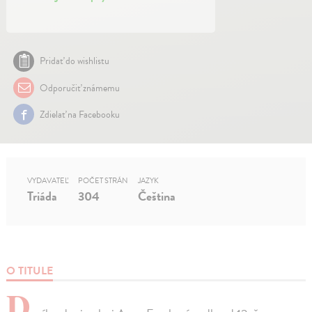
Pridať do wishlistu
Odporučiť známemu
Zdielať na Facebooku
VYDAVATEĽ
POČET STRÁN
JAZYK
Triáda
304
Čeština
O TITULE
D