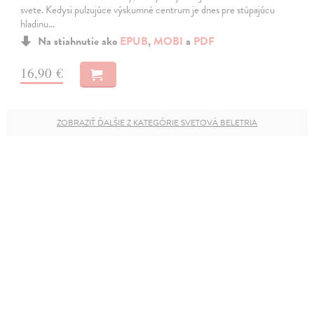
svete. Kedysi pulzujúce výskumné centrum je dnes pre stúpajúcu
hladinu…
Na stiahnutie ako
EPUB
,
MOBI
a
PDF
16,90 €
ZOBRAZIŤ ĎALŠIE Z KATEGÓRIE SVETOVÁ BELETRIA