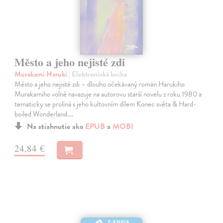
Město a jeho nejisté zdi
Murakami Haruki
| Elektronická kniha
Město a jeho nejisté zdi – dlouho očekávaný román Harukiho
Murakamiho volně navazuje na autorovu starší novelu z roku 1980 a
tematicky se prolíná s jeho kultovním dílem Konec světa & Hard-
boiled Wonderland.…
Na stiahnutie ako
EPUB
a
MOBI
24,84 €
E-KNIHA