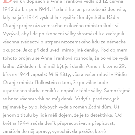
eník v dopisech si Anne Franková vedla od 12. června
1942 do 1. srpna 1944. Psala si ho jen pro sebe až dochvíle,
kdy na jaře 1944 vyslechla z vysílání londýnského Rádia
Oranje projev nizozemského exilového ministra školství.
Vyzýval, aby lidé po skončení války shromáždili a zveřejnili
všechna svědectví o utrpení nizozemského lidu za německé
okupace. Jako příklad uvedl mimo jiné deníky. Pod dojmem
tohoto projevu se Anne Franková rozhodla, že po válce vydá
knihu. Základem k ní měl být její deník. Anne si k tomu 29.
března 1944 zapsala: Milá Kitty, včera večer mluvil v Rádiu
Oranje ministr Bolkestein o tom, že po válce bude
uspořádána sbírka deníků a dopisů z téhle války. Samozřejmě
se hned všichni vrhli na můj deník. Vždyť si představ, jak
zajímavé by bylo, kdybych vydala román Zadní dům. Už
jenom z titulu by lidé měli dojem, že je to detektivka. Od
května 1944 začala deník přepracovávat a přepisovat,
zanášela do něj opravy, vynechávala pasáže, které