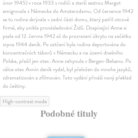
únor 1945) v roce 1933 s rodiči a starší sestrou Margot
emigrovala z Německa do Amsterodamu. Od července 1942
se tu rodina skrývala v zadní části domu, který patřil otcově
firmě, aby unikla pronásledování Židů. Dospívající Anne si
psala od 12. června 1942 až do prozrazení úkrytu na začátku
srpna 1944 deník. Po zatčení byla rodina deportována do
koncentračních táborů v Německu a na území dnešního
Polska, přežil jen otec. Anne zahynula v Bergen-Belsenu. Po
válce otec Annin deník vydal, byl přeložen do mnoha jazyků,
zdramatizován a zfilmován. Toto vydání přináší nový překlad
do češtiny.
High-contrast mode
Podobné tituly