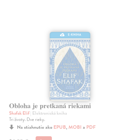
E-KNIHA
Obloha je pretkaná riekami
Shafak Elif
| Elektronická kniha
Tri životy. Dve rieky.
Na stiahnutie ako
EPUB
,
MOBI
a
PDF