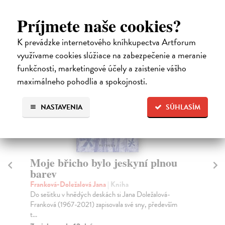
Čitatelia s podobným vkusom si
Príjmete naše cookies?
kúpili aj:
K prevádzke internetového kníhkupectva Artforum
využívame cookies slúžiace na zabezpečenie a meranie
funkčnosti, marketingové účely a zaistenie vášho
maximálneho pohodlia a spokojnosti.
NASTAVENIA
SÚHLASÍM
Moje břicho bylo jeskyní plnou
O
barev
Fra
Za 
Franková-Doležalová Jana
| Kniha
živ
Do sešitku v hnědých deskách si Jana Doležalová-
Franková (1967-2021) zapisovala své sny, především
Za
t...
12