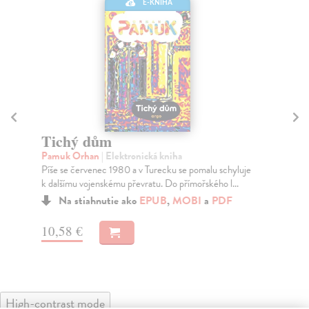
E-KNIHA
Tichý dům
D
Pamuk Orhan
| Elektronická kniha
Nev
Píše se červenec 1980 a v Turecku se pomalu schyluje
Aby
k dalšímu vojenskému převratu. Do přímořského l...
Sar
Na stiahnutie ako
EPUB
,
MOBI
a
PDF
10,58 €
12
High-contrast mode