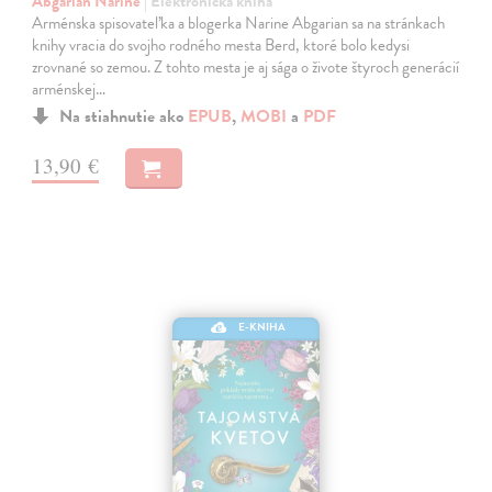
Abgarian Narine
| Elektronická kniha
Arménska spisovateľka a blogerka Narine Abgarian sa na stránkach
knihy vracia do svojho rodného mesta Berd, ktoré bolo kedysi
zrovnané so zemou. Z tohto mesta je aj sága o živote štyroch generácií
arménskej…
Na stiahnutie ako
EPUB
,
MOBI
a
PDF
13,90 €
E-KNIHA