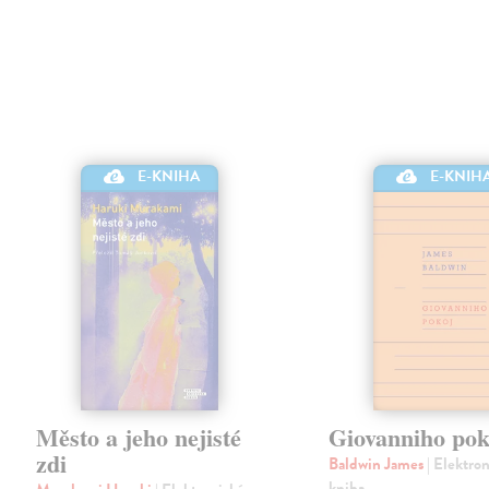
E-KNIHA
E-KNIH
Město a jeho nejisté
Giovanniho pok
zdi
Baldwin James
| Elektro
kniha