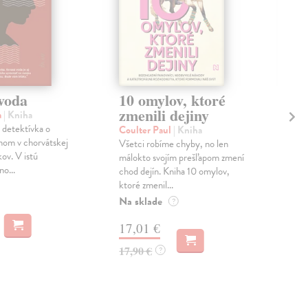
voda
10 omylov, ktoré
Vš
zmenili dejiny
an
a
| Kniha
 detektívka o
Coulter Paul
| Kniha
Ban
enom v chorvátskej
Všetci robíme chyby, no len
Mes
kov. V istú
málokto svojím prešľapom zmení
kres
o...
chod dejín. Kniha 10 omylov,
držk
ktoré zmenil...
scén
Na sklade
Na 
?
17,01 €
13
17,90 €
15,
?