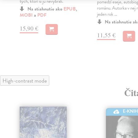
tých, ktorí si ju nevybrali.
pomedzí eseje, autobiog
románu. Autorka v nej 
Na stiahnutie ako
EPUB
,
jeden rok ...
MOBI
a
PDF
Na stiahnutie a
15,90 €
11,55 €
High-contrast mode
Čit
E-KNI