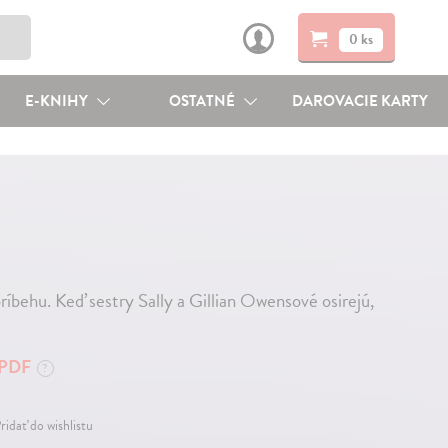
0 ks
E-KNIHY
OSTATNÉ
DAROVACIE KARTY
ríbehu. Keď sestry Sally a Gillian Owensové osirejú,
PDF
?
ridať do wishlistu