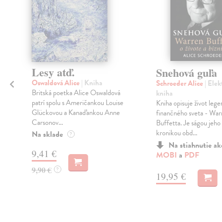
Lesy atď.
Snehová guľa
Oswaldová Alice
| Kniha
á
Schroeder Alice
| Elek
Britská poetka Alice Oswaldová
kniha
patrí spolu s Američankou Louise
Kniha opisuje život leg
Glückovou a Kanaďankou Anne
finančného sveta - War
Carsonov...
Buffetta. Je ságou jeho
kronikou obd...
Na sklade
?
Na stiahnutie a
9,41 €
MOBI
a
PDF
9,90 €
?
19,95 €