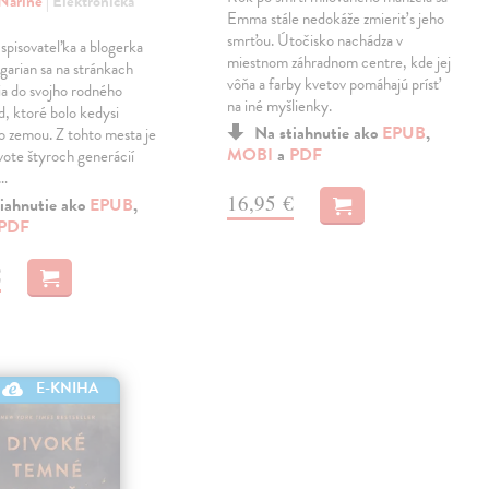
 Narine
| Elektronická
Emma stále nedokáže zmieriť s jeho
smrťou. Útočisko nachádza v
spisovateľka a blogerka
miestnom záhradnom centre, kde jej
arian sa na stránkach
vôňa a farby kvetov pomáhajú prísť
ia do svojho rodného
na iné myšlienky.
, ktoré bolo kedysi
Na stiahnutie ako
EPUB
,
o zemou. Z tohto mesta je
MOBI
a
PDF
ivote štyroch generácií
j…
16,95 €
iahnutie ako
EPUB
,
PDF
€
E-KNIHA