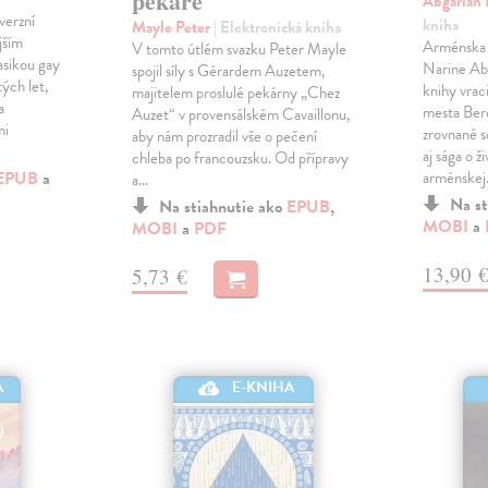
pekaře
Abgarian
verzní
kniha
Mayle Peter
| Elektronická kniha
jším
Arménska 
V tomto útlém svazku Peter Mayle
asikou gay
Narine Abg
spojil síly s Gérardem Auzetem,
tých let,
knihy vrac
majitelem proslulé pekárny „Chez
a
mesta Berd
Auzet“ v provensálském Cavaillonu,
mi
zrovnané s
aby nám prozradil vše o pečení
aj sága o ž
chleba po francouzsku. Od přípravy
EPUB
a
arménske
a…
Na st
Na stiahnutie ako
EPUB
,
MOBI
a
MOBI
a
PDF
13,90 
5,73 €
A
E-KNIHA