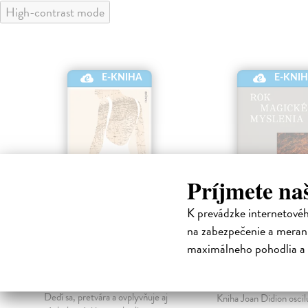
High-contrast mode
E-KNIHA
E-KNI
Príjmete na
K prevádzke internetové
na zabezpečenie a merani
Umenie strácať
Rok magickéh
maximálneho pohodlia a 
myslenia
Zeniter Alice
| Elektronická
kniha
Didion Joan
| Elektron
Minulosť nikdy nezmizne úplne.
kniha
Dedí sa, pretvára a ovplyvňuje aj
Kniha Joan Didion oscil