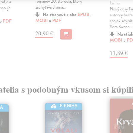
románov 20. storočia, ktorý
rafie a
kniha
zachytáva drama...
mapuje
Nový cosy fa
Na stiahnutie ako
EPUB
,
autorky bests
MOBI
a
PDF
ko
PDF
spolok svojrá
Sera Swano...
20,90 €
Na stia
MOBI
a
PD
11,89 €
atelia s podobným vkusom si kúpili
E-KNIHA
HA