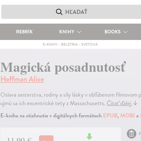
REBRÍK
KNIHY
BOOKS
E-KNIHY
-
BELETRIA
-
SVETOVÁ
Magická posadnutosť
Hoffman Alice
Oslava sesterstva, rodiny a sily lásky v obľúbenom filmovom p
ujmú sa ich excentrické tety z Massachusetts.
Čítať ďalej
↓
E-kniha na stiahnutie v digitálnych formátoch
EPUB
,
MOBI
a
P
11,90 €