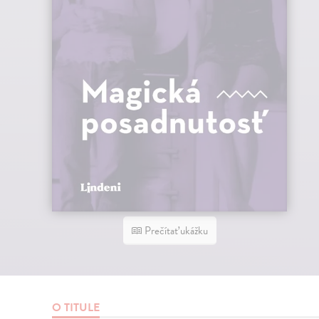
Prečítať ukážku
O TITULE