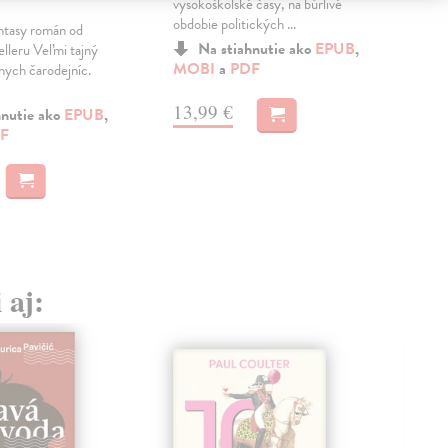
vysokoškolské časy, na búrlivé
povi
obdobie politických ...
čita
ntasy román od
Na stiahnutie ako
EPUB
,
elleru Veľmi tajný
MOBI
a
PDF
MO
znych čarodejníc.
13,99 €
13
hnutie ako
EPUB
,
F
 aj: