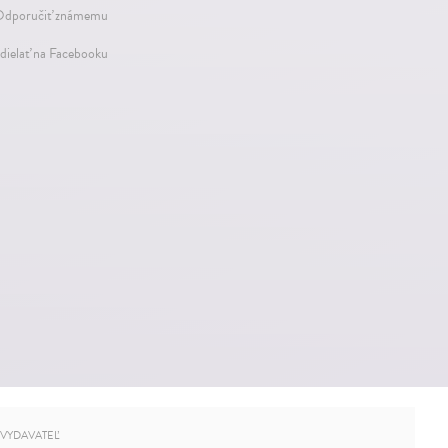
dporučiť známemu
dielať na Facebooku
VYDAVATEĽ