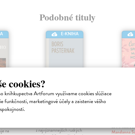
Podobné tituly
E-KNIHA
HA
še cookies?
ho kníhkupectva Artforum využívame cookies slúžiace
e funkčnosti, marketingové účely a zaistenie vášho
o
Doktor Živago
Čarodej
spokojnosti.
sprievo
Hanáková Alice
| Elektronická
magick
kniha
ická
hostinc
Román Doktor Živago je jedným
z najvýznamnejších ruských
uje na
Mandanna S