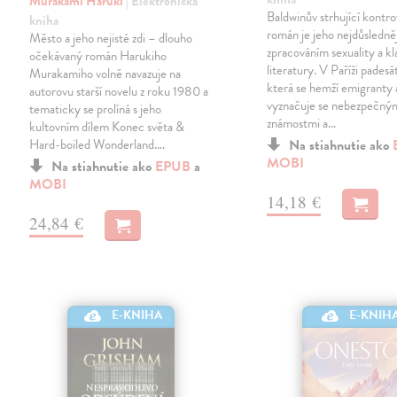
Murakami Haruki
| Elektronická
Baldwinův strhující kontro
kniha
román je jeho nejdůsledně
Město a jeho nejisté zdi – dlouho
zpracováním sexuality a kl
očekávaný román Harukiho
literatury. V Paříži padesá
Murakamiho volně navazuje na
která se hemží emigranty 
autorovu starší novelu z roku 1980 a
vyznačuje se nebezpečný
tematicky se prolíná s jeho
známostmi a…
kultovním dílem Konec světa &
Hard-boiled Wonderland.…
Na stiahnutie ako
MOBI
Na stiahnutie ako
EPUB
a
MOBI
14,18 €
24,84 €
E-KNIHA
E-KNIH