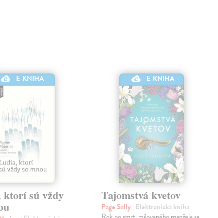
E-KNIHA
E-KNIHA
 ktorí sú vždy
Tajomstvá kvetov
ou
Page Sally
| Elektronická kniha
Rok po smrti milovaného manžela sa