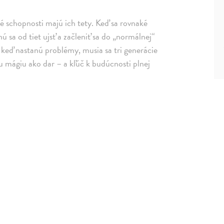
é schopnosti majú ich tety. Keď sa rovnaké
ú sa od tiet ujsť a začleniť sa do „normálnej“
 keď nastanú problémy, musia sa tri generácie
oju mágiu ako dar – a kľúč k budúcnosti plnej