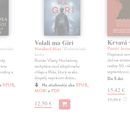
Krvavá 
Volali ma Giri
Pavičić Juric
tronická
Hanáková Alice
| Elektronická
Napínavá noir
kniha
zločine strat
endy
Román Vlasty Hochelovej
realite 90. ro
rena
zachytáva osud adoptívneho
septembrovú n
 rodiny a
chlapca Miša, ktorý sa ako
dospelý neprávom dosta...
Do 5 dní
ko
EPUB
,
Na stiahnutie ako
EPUB
,
15,42 €
MOBI
a
PDF
15,90 €
?
12,50 €