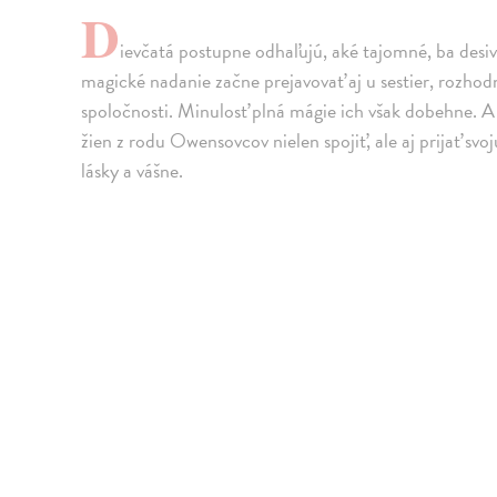
D
ievčatá postupne odhaľujú, aké tajomné, ba desiv
magické nadanie začne prejavovať aj u sestier, rozhodn
spoločnosti. Minulosť plná mágie ich však dobehne. A
žien z rodu Owensovcov nielen spojiť, ale aj prijať sv
lásky a vášne.