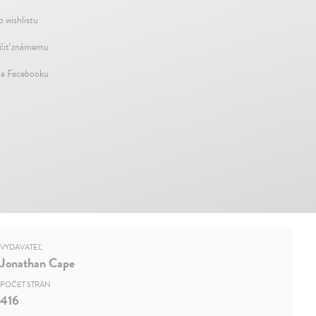
o wishlistu
iť známemu
na Facebooku
VYDAVATEĽ
Jonathan Cape
POČET STRÁN
416