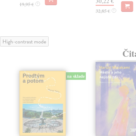
30,22 €
19,95 €
?
32,85 €
?
High-contrast mode
Čit
na sklade