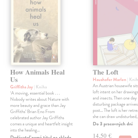
How Animals Heal
The Loft
Us
Haushofer Marlen
| Kni
An Austrian housewife sits
Griffiths Jay
| Kniha
loft intent on her drawings
‘A moving, essential book . . .
and insects. Then one day 
Nobody writes about Nature with
disturbing package arrives
more beauty and grace than Jay
post... The loft is her retre
Griffiths’ Brian Eno From
she can draw undisturbed
celebrated author Jay Griffiths
Do 3 pracovných dní
comes a unique and heartfelt insight
into the healing…
14,50 €
Dodávateľ nemá titul na sklade.