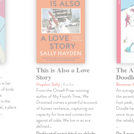
This is Also a Love
The A
Story
Doodl
ha
 in her
Hayden Sally
| Kniha
Bowman 
 of birds
From the Orwell Prize-winning
An outrag
a
author of My Fourth Time, We
the ascen
 in the
Drowned comes a powerful account
foot peak
at, a place
of human resilience, capturing our
Doodle has
,…
capacity for love and connection
since its p
against all odds. We live in an era
the reliab
defined…
…
Dodávateľ nemá titul na sklade.
Do 3 pra