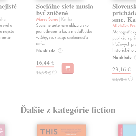
ejisté
Sociálne siete musia
Slovens
byť zničené
prichád
sme. Ka
iha
Marec Samo
| Kniha
právěl o
Sociálne siete nám ubližujú ako
Mikloško Fra
o nejisté
jednotlivcom a kazia medziľudské
Monograficky
ý román
vzťahy, rozkladajú spoločnosť a
publikácia pri
def...
kľúčových pr
historického u
Na sklade
?
Na sklade
16,44 €
23,16 €
16,95 €
?
24,90 €
?
Ďalšie z kategórie fiction