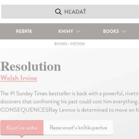
REBRÍK
KNIHY
BOOKS
BOOKS
-
FICTION
Resolution
Welsh Irvine
The #1 Sunday Times bestseller is back with a powerful, rivet
discovers that confronting his past could cost him ever
CONSEQUENCESRay Lennox is determined to move on from
Kúpiť
na webe
Rezervovať v kníhkupectve