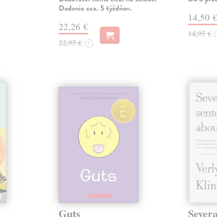
Dodanie cca. 5 týždňov.
14,50 
22,26 €
14,95 €
22,95 €
?
Guts
Severa