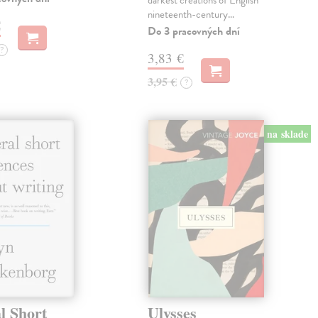
darkest creations of English
nineteenth-century…
€
Do 3 pracovných dní
?
3,83 €
3,95 €
?
na sklade
l Short
Ulysses