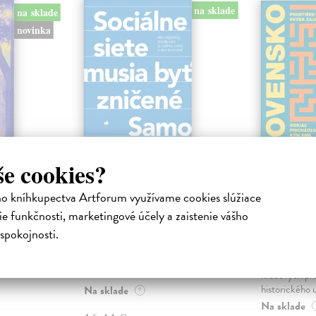
na sklade
na sklade
novinka
še cookies?
ejisté
Sociálne siete musia
Slovens
ho kníhkupectva Artforum využívame cookies slúžiace
byť zničené
prichád
sme. Ka
e funkčnosti, marketingové účely a zaistenie vášho
iha
Marec Samo
| Kniha
právěl o
Sociálne siete nám ubližujú ako
spokojnosti.
Mikloško Fra
o nejisté
jednotlivcom a kazia medziľudské
Monograficky
ý román
vzťahy, rozkladajú spoločnosť a
publikácia pri
def...
kľúčových pr
historického u
Na sklade
?
Na sklade