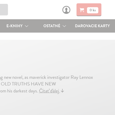
0 ks
E-KNIHY
OSTATNÉ
DAROVACIE KARTY
ing new novel, as maverick investigator Ray Lennox
ything. OLD TRUTHS HAVE NEW
 his darkest days.
Čítať ďalej
↓