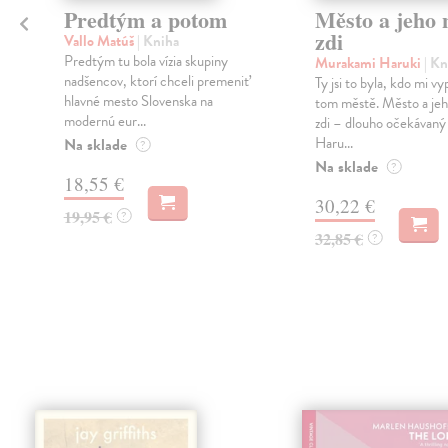
Predtým a potom
Město a jeho n
zdi
Vallo Matúš
| Kniha
Predtým tu bola vízia skupiny
Murakami Haruki
| Kn
nadšencov, ktorí chceli premeniť
Ty jsi to byla, kdo mi vy
hlavné mesto Slovenska na
tom městě. Město a jeh
modernú eur...
zdi – dlouho očekávan
Haru...
Na sklade
?
Na sklade
?
18,55 €
30,22 €
19,95 €
?
32,85 €
?