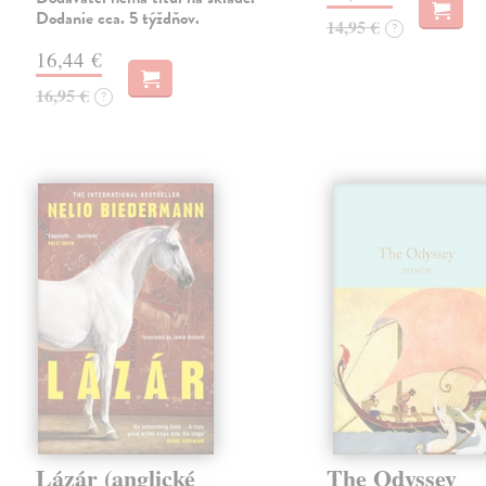
Dodanie cca. 5 týždňov.
14,95 €
?
16,44 €
16,95 €
?
Lázár (anglické
The Odyssey