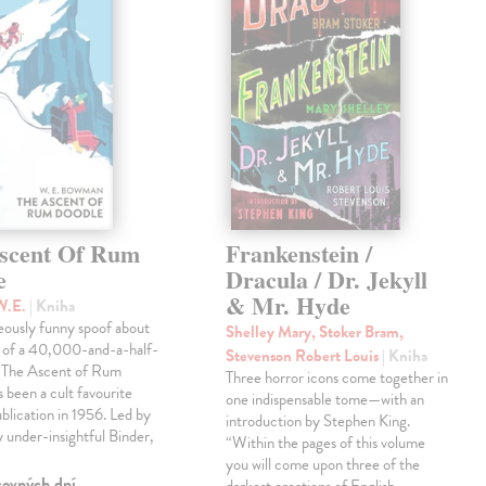
scent Of Rum
Frankenstein /
e
Dracula / Dr. Jekyll
& Mr. Hyde
W.E.
| Kniha
eously funny spoof about
Shelley Mary, Stoker Bram,
t of a 40,000-and-a-half-
Stevenson Robert Louis
| Kniha
, The Ascent of Rum
Three horror icons come together in
 been a cult favourite
one indispensable tome—with an
ublication in 1956. Led by
introduction by Stephen King.
ly under-insightful Binder,
“Within the pages of this volume
you will come upon three of the
covných dní