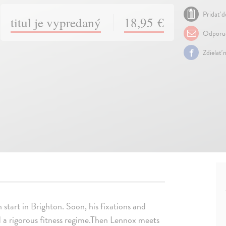
Pridať d
titul je vypredaný
18,95 €
Odporuč
Zdielať 
 start in Brighton. Soon, his fixations and
d a rigorous fitness regime.Then Lennox meets