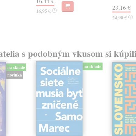
16,44 €
23,16 €
16,95 €
?
24,90 €
?
atelia s podobným vkusom si kúpili
na sklade
na sklade
novinka