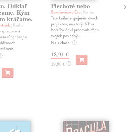
ko. Odkiaľ
Plechové nebo
Po
zame. Kým
Borušovičová Eva
| Kniha
Kun
m kráčame.
Táto kniha je spojením dvoch
Poma
projektov, na ktorých Eva
čty
ntišek
| Kniha
Borušovičová pracovala až do
naps
 spracovaná
svojich posledný...
česk
náša súbor esejí o
Na sklade
Na 
oblémoch
?
tvárania...
18,91 €
14
?
19,90 €
15,
?