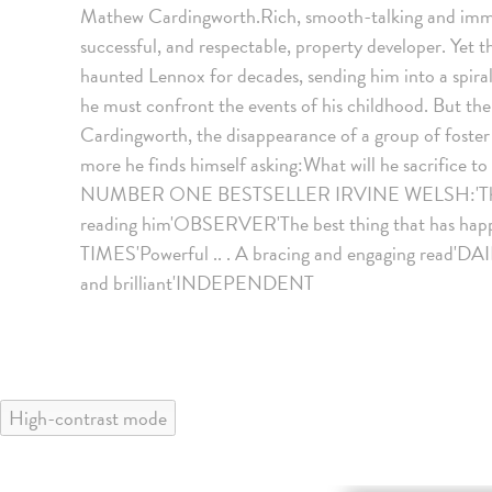
Mathew Cardingworth.Rich, smooth-talking and immac
successful, and respectable, property developer. Yet
haunted Lennox for decades, sending him into a spira
he must confront the events of his childhood. But the
Cardingworth, the disappearance of a group of foster 
more he finds himself asking:What will he sacrifice 
NUMBER ONE BESTSELLER IRVINE WELSH:'There's
reading him'OBSERVER'The best thing that has happ
TIMES'Powerful .. . A bracing and engaging read'D
and brilliant'INDEPENDENT
High-contrast mode