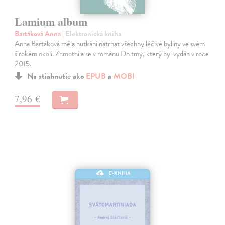
Lamium album
Bartáková Anna
| Elektronická kniha
Anna Bartáková měla nutkání natrhat všechny léčivé byliny ve svém
širokém okolí. Zhmotnila se v románu Do tmy, který byl vydán v roce
2015.
Na stiahnutie ako
EPUB
a
MOBI
7,96 €
E-KNIHA