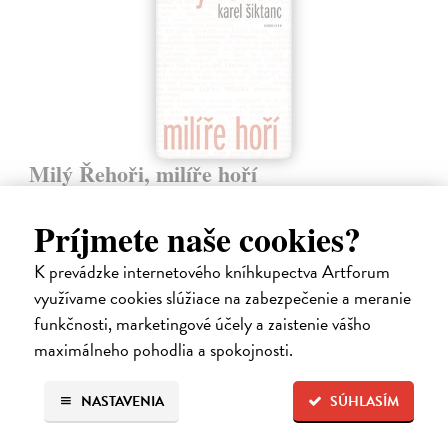
Milý Řehoři, milíře hoří
Šiktanc Karel
| Elektronická kniha
Kniha představuje básníka Karla Šiktance (1928-2021) jako autora
Príjmete naše cookies?
důvtipných slovních hádanek. V této oblasti proslul především
přesmyčkami, ale už od konce 40. let tvořil také krátké rýmované
K prevádzke internetového kníhkupectva Artforum
hádanky,…
využívame cookies slúžiace na zabezpečenie a meranie
Na stiahnutie ako
PDF
funkčnosti, marketingové účely a zaistenie vášho
11,00 €
maximálneho pohodlia a spokojnosti.
NASTAVENIA
SÚHLASÍM