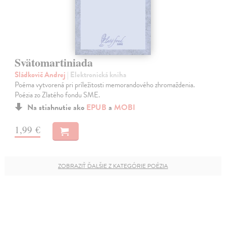
Svätomartiniada
Sládkovič Andrej
| Elektronická kniha
Poéma vytvorená pri príležitosti memorandového zhromaždenia.
Poézia zo Zlatého fondu SME.
Na stiahnutie ako
EPUB
a
MOBI
1,99 €
ZOBRAZIŤ ĎALŠIE Z KATEGÓRIE POÉZIA