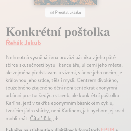
Prečítať ukážku
Konkrétní poštolka
Řehák Jakub
Nehmotná vysněná žena provází básníka v jeho páté
sbírce skutečností bytu i kanceláře, ulicemi jeho města,
ale zejména představami a vizemi, vládne jeho nocím, je
královnou jeho srdce, těla i mysli. Centrem divokého,
toužebného ztajeného dění není tentokrát anonymní
urbánní prostor šedých staveb, ale konkrétní poštolka
Karlína, jenž v takřka eponymním básnickém cyklu,
tvořícím jádro sbírky, není Karlínem, jak bychom jej snad
mohli znát.
Čítať ďalej
↓
E-kniha na stiahnutie v digitálnych formátoch
EPUB
a