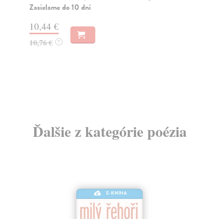
pro...
Do
dní
Zasielame do 12 dní
gar
31,72 €
17
32,70 €
?
18
Ďalšie z kategórie poézia
E-KNIHA