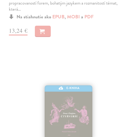
propracovaností forem, bohatým jazykem a rozmanitostí témat,
která…
Na stiahnutie ako
EPUB
,
MOBI
a
PDF
13,24 €
E-KNIHA