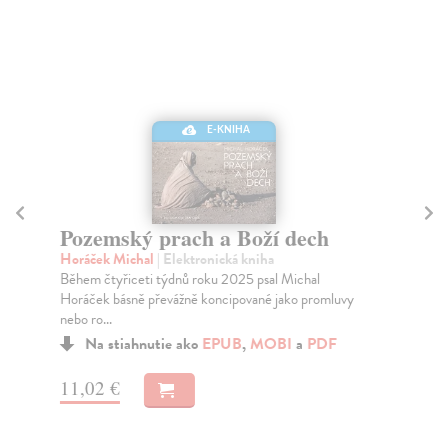
E-KNIHA
Pozemský prach a Boží dech
Mi
Horáček Michal
| Elektronická kniha
Šik
Během čtyřiceti týdnů roku 2025 psal Michal
Kni
Horáček básně převážně koncipované jako promluvy
jak
nebo ro...
Na stiahnutie ako
EPUB
,
MOBI
a
PDF
11
11,02 €