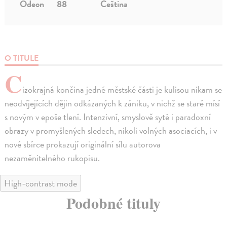
Odeon
88
Čeština
O TITULE
C
izokrajná končina jedné městské části je kulisou nikam se
neodvíjejících dějin odkázaných k zániku, v nichž se staré mísí
s novým v epoše tlení. Intenzivní, smyslově syté i paradoxní
obrazy v promyšlených sledech, nikoli volných asociacích, i v
nové sbírce prokazují originální sílu autorova
nezaměnitelného rukopisu.
High-contrast mode
Podobné tituly