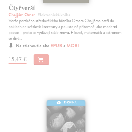
Čtyřverší
Chajjám Omar
| Elektronická kniha
Verše perského středověkého básníka Omara Chajjáma patří do
pokladnice světlové literatury a jsou stejně přítomné jako moderní
poezie - proto se vydávají stále znovu. Filozof, matematik a astronom
se dívá…
Na stiahnutie ako
EPUB
a
MOBI
15,47 €
E-KNIHA