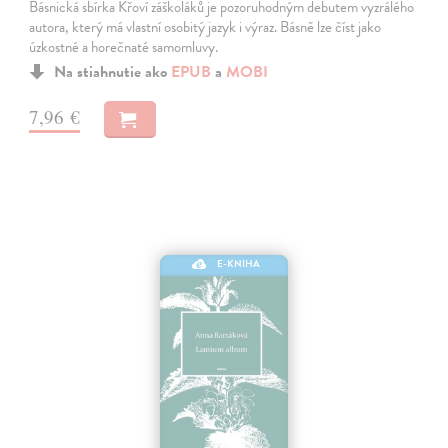
Básnická sbírka Křoví záškoláků je pozoruhodným debutem vyzrálého
autora, který má vlastní osobitý jazyk i výraz. Básně lze číst jako
úzkostné a horečnaté samomluvy.
Na stiahnutie ako
EPUB
a
MOBI
7,96 €
E-KNIHA