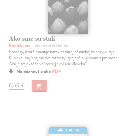
Ako sme sa stali
Kuniak Juraj
| Elektronická kniha
Procesy, ktoré asociuje názov desiatej básnickej zbierky Juraja
Kuniaka, majú najmä dva rozmery, spojené s vývinom a premenou.
Aká je trajektória vnútornej evolúcie človeka?
Na stiahnutie ako
PDF
6,60 €
E-KNIHA