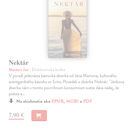
Nektár
Marton Jan
| Elektronická kniha
V poradí jedenásta básnická zbierka od Jána Martona, kultového
avantgardného básnika zo Svitu. Povedali o zbierke Nektár: "Jankova
zbierka nám v tomto povrchnom konzumnom svete dáva nádej, že
poézia a…
Na stiahnutie ako
EPUB
,
MOBI
a
PDF
7,90 €