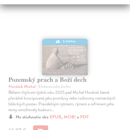
E-KNIHA
Pozemský prach a Boží dech
Horáček Michal
| Elektronická kniha
Během čtyřiceti týdnů roku 2025 psal Michal Horáček básně
převážně koncipované jako promluvy nebo rozhovory rozmanitých
biblických postav. Pravidelným rytmem, rýmem a refrénem jeho
texty umožňovaly budoucí…
Na stiahnutie ako
EPUB
,
MOBI
a
PDF
11,02 €