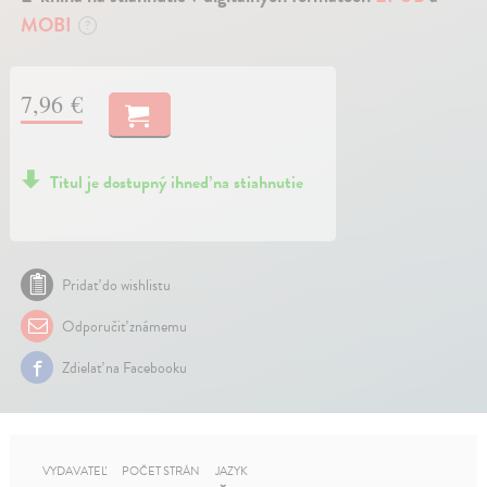
MOBI
?
7,96 €
Titul je dostupný ihneď na stiahnutie
Pridať do wishlistu
Odporučiť známemu
Zdielať na Facebooku
VYDAVATEĽ
POČET STRÁN
JAZYK