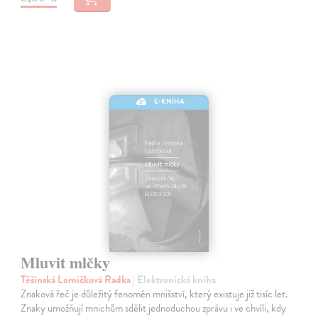
E-KNIHA
Mluvit mlčky
Těšínská Lomičková Radka
| Elektronická kniha
Znaková řeč je důležitý fenomén mnišství, který existuje již tisíc let.
Znaky umožňují mnichům sdělit jednoduchou zprávu i ve chvíli, kdy