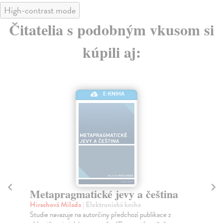
High-contrast mode
Čitatelia s podobným vkusom si
kúpili aj:
E-KNIHA
Metapragmatické jevy a čeština
L
li
Hirschová Milada
| Elektronická kniha
s
Studie navazuje na autorčiny předchozí publikace z