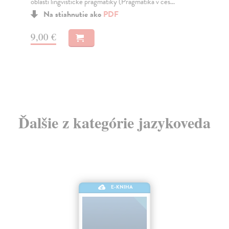
oblasti lingvistické pragmatiky (Pragmatika v češ...
Sta
Na stiahnutie ako
PDF
Kni
ger
...
9,00 €
7,
Ďalšie z kategórie jazykoveda
E-KNIHA