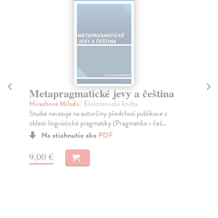
Metapragmatické jevy a čeština
L
li
Hirschová Milada
| Elektronická kniha
s
Studie navazuje na autorčiny předchozí publikace z
oblasti lingvistické pragmatiky (Pragmatika v češ...
Sta
Na stiahnutie ako
PDF
Kni
ger
...
9,00 €
7,