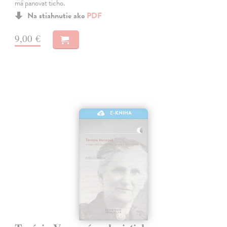
má panovat ticho.
Na stiahnutie ako
PDF
9,00 €
E-KNIHA