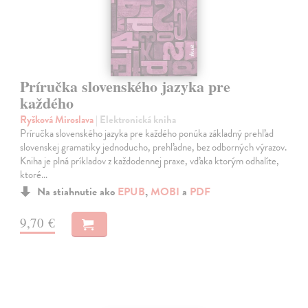
Príručka slovenského jazyka pre
každého
Ryšková Miroslava
| Elektronická kniha
Príručka slovenského jazyka pre každého ponúka základný prehľad
slovenskej gramatiky jednoducho, prehľadne, bez odborných výrazov.
Kniha je plná príkladov z každodennej praxe, vďaka ktorým odhalíte,
ktoré…
Na stiahnutie ako
EPUB
,
MOBI
a
PDF
9,70 €