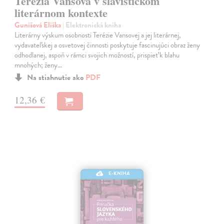
Terézia Vansová v slavistickom
literárnom kontexte
Gunišová Eliška
| Elektronická kniha
Literárny výskum osobnosti Terézie Vansovej a jej literárnej,
vydavateľskej a osvetovej činnosti poskytuje fascinujúci obraz ženy
odhodlanej, aspoň v rámci svojich možností, prispieť k blahu
mnohých; ženy…
Na stiahnutie ako
PDF
12,36 €
E-KNIHA