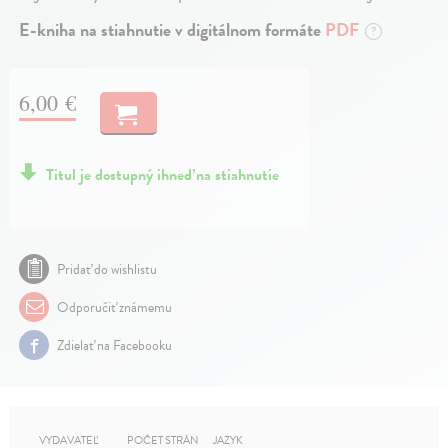
E-kniha na stiahnutie v digitálnom formáte
PDF
?
6,00 €
Titul je dostupný ihneď na stiahnutie
Pridať do wishlistu
Odporučiť známemu
Zdielať na Facebooku
VYDAVATEĽ
POČET STRÁN
JAZYK