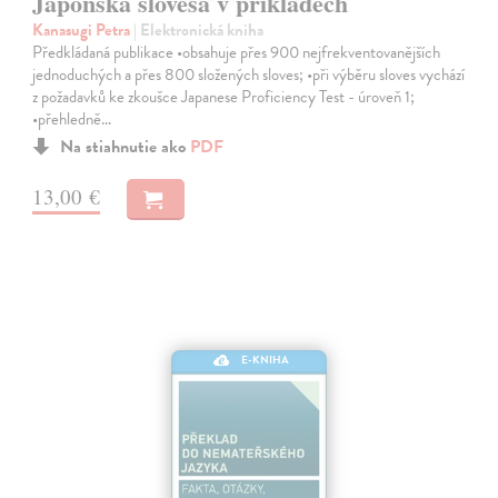
Japonská slovesa v příkladech
Kanasugi Petra
| Elektronická kniha
Předkládaná publikace •obsahuje přes 900 nejfrekventovanějších
jednoduchých a přes 800 složených sloves; •při výběru sloves vychází
z požadavků ke zkoušce Japanese Proficiency Test - úroveň 1;
•přehledně…
Na stiahnutie ako
PDF
13,00 €
E-KNIHA