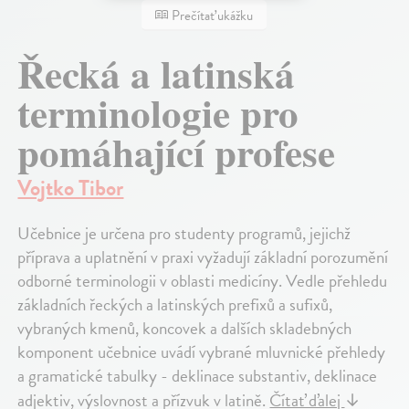
Prečítať ukážku
Řecká a latinská
terminologie pro
pomáhající profese
Vojtko Tibor
Učebnice je určena pro studenty programů, jejichž
příprava a uplatnění v praxi vyžadují základní porozumění
odborné terminologii v oblasti medicíny. Vedle přehledu
základních řeckých a latinských prefixů a sufixů,
vybraných kmenů, koncovek a dalších skladebných
komponent učebnice uvádí vybrané mluvnické přehledy
a gramatické tabulky - deklinace substantiv, deklinace
adjektiv, výslovnost a přízvuk v latině.
Čítať ďalej
↓