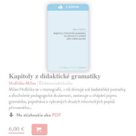
E-KNIHA
Kapitoly z didaktické gramatiky
Hrdlička Milan
| Elektronická kniha
Milan Hrdlička se v monografii, v níž shrnuje své badatelské poznatky
a dlouholeté pedagogické zkušenosti, zastavuje u chápání pojmu
gramatika, pojednává o vybraných druzích mluvnických popisů
přirozeného…
Na stiahnutie ako
PDF
6,00 €