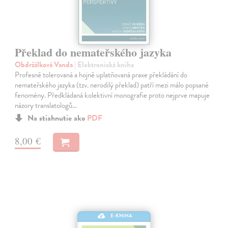
Překlad do nemateřského jazyka
Obdržálková Vanda
| Elektronická kniha
Profesně tolerovaná a hojně uplatňovaná praxe překládání do
nemateřského jazyka (tzv. nerodilý překlad) patří mezi málo popsané
fenomény. Předkládaná kolektivní monografie proto nejprve mapuje
názory translatologů…
Na stiahnutie ako
PDF
8,00 €
E-KNIHA