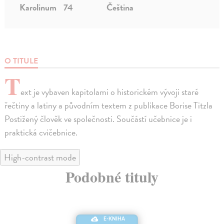
Karolinum
74
Čeština
O TITULE
T
ext je vybaven kapitolami o historickém vývoji staré
řečtiny a latiny a původním textem z publikace Borise Titzla
Postižený člověk ve společnosti. Součástí učebnice je i
praktická cvičebnice.
High-contrast mode
Podobné tituly
E-KNIHA