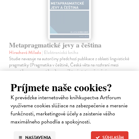
Metapragmatické jevy a čeština
Hirschová Milada
| Elektronická kniha
Studie navazuje na autorčiny předchozí publikace z oblasti lingvistické
pragmatiky (Pragmatika v češtině, Česká věta na rozhraní mezi
gramatikou a pragmatikou) a na některé stati zveřejněné v
posledních…
Príjmete naše cookies?
Na stiahnutie ako
PDF
K prevádzke internetového kníhkupectva Artforum
9,00 €
využívame cookies slúžiace na zabezpečenie a meranie
funkčnosti, marketingové účely a zaistenie vášho
maximálneho pohodlia a spokojnosti.
NASTAVENIA
SÚHLASÍM