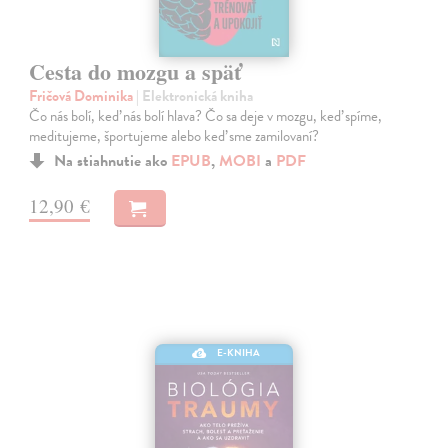
Cesta do mozgu a späť
Fričová Dominika
| Elektronická kniha
Čo nás bolí, keď nás bolí hlava? Čo sa deje v mozgu, keď spíme,
meditujeme, športujeme alebo keď sme zamilovaní?
Na stiahnutie ako
EPUB
,
MOBI
a
PDF
12,90 €
E-KNIHA