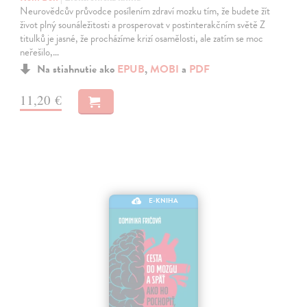
Neurovědcův průvodce posílením zdraví mozku tím, že budete žít
život plný sounáležitosti a prosperovat v postinterakčním světě Z
titulků je jasné, že procházíme krizí osamělosti, ale zatím se moc
neřešilo,…
Na stiahnutie ako
EPUB
,
MOBI
a
PDF
11,20 €
E-KNIHA