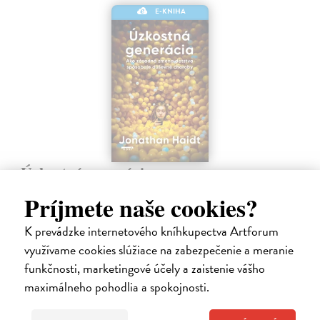
E-KNIHA
Úzkostná generácia
Haidt Jonathan
| Elektronická kniha
Príjmete naše cookies?
Po viac ako desaťročí stability sa duševné zdravie dospievajúcich
začiatkom roka 2010 prudko zhoršilo. Miera depresie, úzkosti,
K prevádzke internetového kníhkupectva Artforum
sebapoškodzovania a samovrážd prudko vzrástla a v mnohých
ukazovateľoch sa…
využívame cookies slúžiace na zabezpečenie a meranie
Na stiahnutie ako
PDF
funkčnosti, marketingové účely a zaistenie vášho
maximálneho pohodlia a spokojnosti.
17,49 €