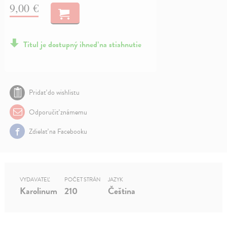
9,00 €
Titul je dostupný ihneď na stiahnutie
Pridať do wishlistu
Odporučiť známemu
Zdielať na Facebooku
VYDAVATEĽ
POČET STRÁN
JAZYK
Karolinum
210
Čeština