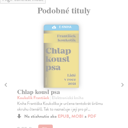
Podobné tituly
E-KNIHA
Chlap kousl psa
S
Koukolík František
| Elektronická kniha
Kou
Kniha Františka Koukolíka je určena tentokrát širšímu
Od 
okruhu čtenářů. Tak to naznačuje i její pro př...
tis
Na stiahnutie ako
EPUB
,
MOBI
a
PDF