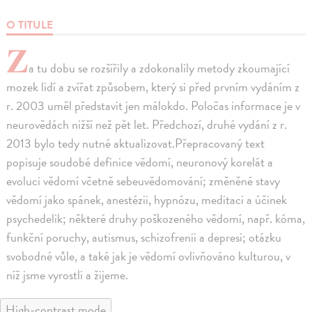
O TITULE
Z
a tu dobu se rozšířily a zdokonalily metody zkoumající
mozek lidí a zvířat způsobem, který si před prvním vydáním z
r. 2003 uměl představit jen málokdo. Poločas informace je v
neurovědách nižší než pět let. Předchozí, druhé vydání z r.
2013 bylo tedy nutné aktualizovat.Přepracovaný text
popisuje soudobé definice vědomí, neuronový korelát a
evoluci vědomí včetně sebeuvědomování; změněné stavy
vědomí jako spánek, anestézii, hypnózu, meditaci a účinek
psychedelik; některé druhy poškozeného vědomí, např. kóma,
funkční poruchy, autismus, schizofrenii a depresi; otázku
svobodné vůle, a také jak je vědomí ovlivňováno kulturou, v
níž jsme vyrostli a žijeme.
High-contrast mode