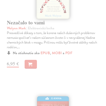
Nezačalo to vami
Wolynn Mark
| Elektronická kniha
Presvedčivé dôkazy o tom, že korene našich duševných problémov
nemusia spočívať v našom súčasnom živote či v nevyváženej hladine
chemických látok v mozgu. Príčinou môžu byť životné zážitky našich
rodičov,…
Na stiahnutie ako
EPUB
,
MOBI
a
PDF
6,95 €
E-KNIHA