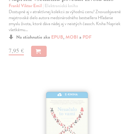
Frankl Viktor Emil
| Elektronická kniha
Dostupné aj v atraktívnej kolekcii za výhodnú cenu! Znovuobjavené
majstrovské dielo autora medzinárodného bestsellera Hľadanie
zmyslu života, ktoré dáva nádej aj v neistých časoch. Kniha Napriek
všetkému…
Na stiahnutie ako
EPUB
,
MOBI
a
PDF
7,95 €
E-KNIHA