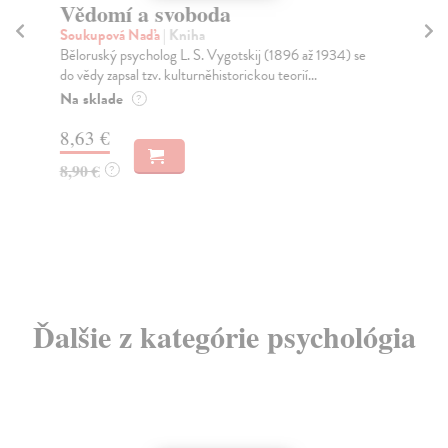
Vědomí a svoboda
Ř
Soukupová Naďa
| Kniha
Sac
Běloruský psycholog L. S. Vygotskij (1896 až 1934) se
V k
do vědy zapsal tzv. kulturněhistorickou teorií...
Oli
Na sklade
Za
?
8,63 €
9,
8,90 €
9,
?
Ďalšie z kategórie psychológia