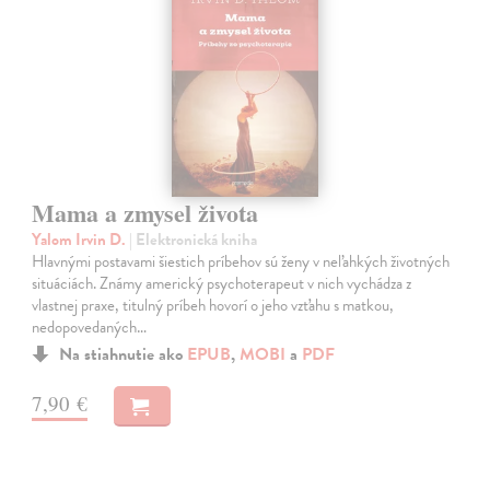
Mama a zmysel života
Yalom Irvin D.
| Elektronická kniha
Hlavnými postavami šiestich príbehov sú ženy v neľahkých životných
situáciách. Známy americký psychoterapeut v nich vychádza z
vlastnej praxe, titulný príbeh hovorí o jeho vzťahu s matkou,
nedopovedaných…
Na stiahnutie ako
EPUB
,
MOBI
a
PDF
7,90 €