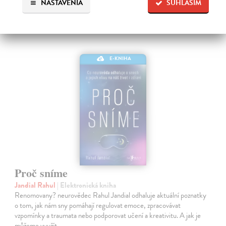
NASTAVENIA
SÚHLASÍM
E-KNIHA
Proč sníme
Jandial Rahul
| Elektronická kniha
Renomovany? neurovědec Rahul Jandial odhaluje aktuální poznatky
o tom, jak nám sny pomáhají regulovat emoce, zpracovávat
vzpomínky a traumata nebo podporovat učení a kreativitu. A jak je
můžeme využít…