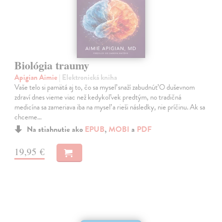
Biológia traumy
Apigian Aimie
| Elektronická kniha
Vaše telo si pamätá aj to, čo sa myseľ snaží zabudnúť O duševnom
zdraví dnes vieme viac než kedykoľvek predtým, no tradičná
medicína sa zameriava iba na myseľ a rieši následky, nie príčinu. Ak sa
chceme…
Na stiahnutie ako
EPUB
,
MOBI
a
PDF
19,95 €