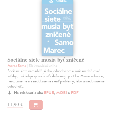
E-KNIHA
Sociálne siete musia byť zničené
Marec Samo
| Elektronická kniha
Sociálne siete nám ubližujú ako jednotlivcom a kazia medziľudské
vzťahy, rozkladajú spoločnosť a deformujú politiku. Máme sa horšie,
nerozumieme si a nedokážeme riešiť problémy, lebo sa nedokážeme
dohodnúť…
Na stiahnutie ako
EPUB
,
MOBI
a
PDF
11,90 €