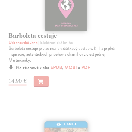
Barboleta cestuje
Urbanovská Jana
| Elektronická kniha
Borboleta cestuje je viac než len zážitkový cestopis. Kniha je plná
inšpirácie, autentických príbehov a okamihov z ciest jednej
Martinčanky.
Na stiahnutie ako
EPUB
,
MOBI
a
PDF
14,90 €
E-KNIHA