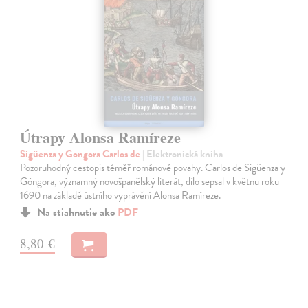
Útrapy Alonsa Ramíreze
Sigüenza y Gongora Carlos de
| Elektronická kniha
Pozoruhodný cestopis téměř románové povahy. Carlos de Sigüenza y
Góngora, významný novošpanělský literát, dílo sepsal v květnu roku
1690 na základě ústního vyprávění Alonsa Ramíreze.
Na stiahnutie ako
PDF
8,80 €