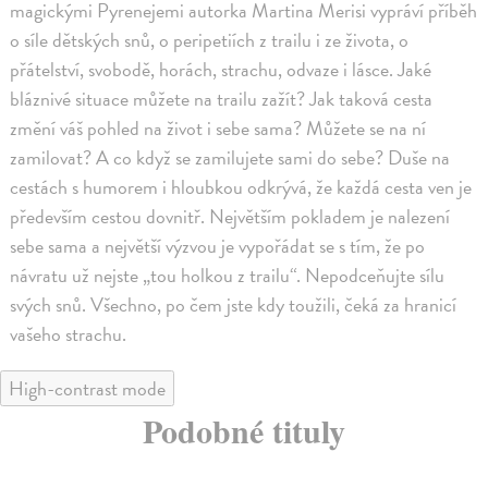
magickými Pyrenejemi autorka Martina Merisi vypráví příběh
o síle dětských snů, o peripetiích z trailu i ze života, o
přátelství, svobodě, horách, strachu, odvaze i lásce. Jaké
bláznivé situace můžete na trailu zažít? Jak taková cesta
změní váš pohled na život i sebe sama? Můžete se na ní
zamilovat? A co když se zamilujete sami do sebe? Duše na
cestách s humorem i hloubkou odkrývá, že každá cesta ven je
především cestou dovnitř. Největším pokladem je nalezení
sebe sama a největší výzvou je vypořádat se s tím, že po
návratu už nejste „tou holkou z trailu“. Nepodceňujte sílu
svých snů. Všechno, po čem jste kdy toužili, čeká za hranicí
vašeho strachu.
High-contrast mode
Podobné tituly