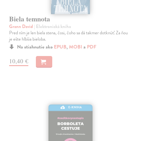
Biela temnota
Grann David
| Elektronická kniha
Pred ním je len biela stena, čosi, čoho sa dá takmer dotknúť. Za ňou
je ešte hlbšia bieloba.
Na stiahnutie ako
EPUB
,
MOBI
a
PDF
10,40 €
E-KNIHA