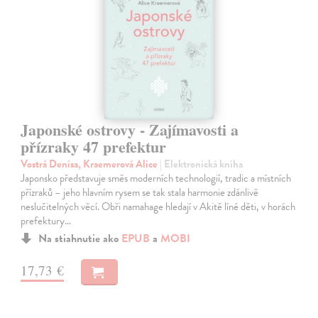
Japonské ostrovy - Zajímavosti a
přízraky 47 prefektur
Vostrá Denisa, Kraemerová Alice
| Elektronická kniha
Japonsko představuje směs moderních technologií, tradic a místních
přízraků – jeho hlavním rysem se tak stala harmonie zdánlivě
neslučitelných věcí. Obři namahage hledají v Akitě líné děti, v horách
prefektury…
Na stiahnutie ako
EPUB
a
MOBI
17,73 €