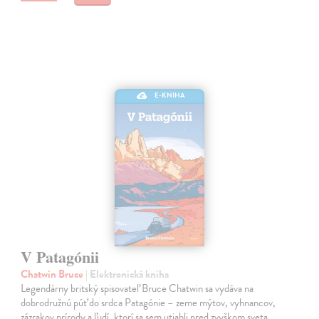
E-KNIHA
V Patagónii
Chatwin Bruce
| Elektronická kniha
Legendárny britský spisovateľ Bruce Chatwin sa vydáva na
dobrodružnú púť do srdca Patagónie – zeme mýtov, vyhnancov,
zázrakov prírody a ľudí, ktorí sa sem utiahli pred zvyškom sveta.