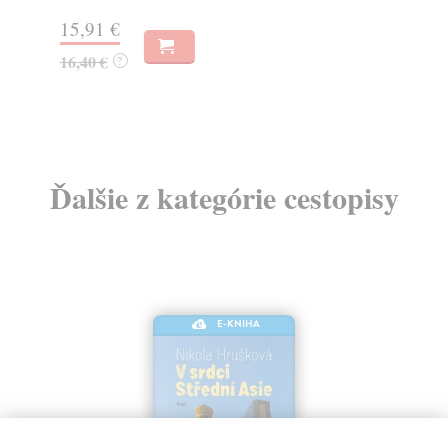
15,91 €
7,
16,40 €
7,
?
Ďalšie z kategórie cestopisy
E-KNIHA