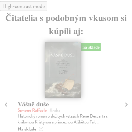
High-contrast mode
Čitatelia s podobným vkusom si
kúpili aj:
na sklade
Vášně duše
R
Simone Raffaele
| Kniha
Tro
Historický román o složitých vztazích René Descarta s
Dal
královnou Kristýnou a princeznou Alžbětou Falc...
cha
Na sklade
Za
?