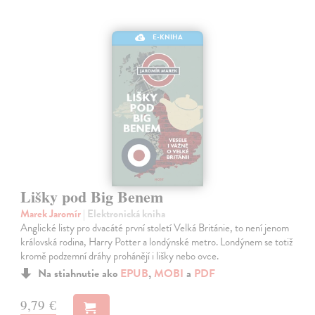
E-KNIHA
Lišky pod Big Benem
Marek Jaromír
| Elektronická kniha
Anglické listy pro dvacáté první století Velká Británie, to není jenom
královská rodina, Harry Potter a londýnské metro. Londýnem se totiž
kromě podzemní dráhy prohánějí i lišky nebo ovce.
Na stiahnutie ako
EPUB
,
MOBI
a
PDF
9,79 €