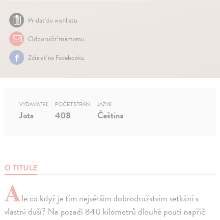
Pridať do wishlistu
Odporučiť známemu
Zdielať na Facebooku
VYDAVATEĽ
POČET STRÁN
JAZYK
Jota
408
Čeština
O TITULE
A
le co když je tím největším dobrodružstvím setkání s
vlastní duší? Na pozadí 840 kilometrů dlouhé pouti napříč