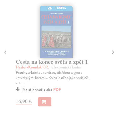
E-KNIHA
Cesta na konec světa a zpět 1
M
Hrabal-Krondak F.R.
| Elektronická kniha
Ku
Potulky arktickou tundrou, sibiřskou tajgou a
Ve 
kavkazskými horami... Kniha je něco jako sociálně-
abe
antr...
měs
Na stiahnutie ako
PDF
16,90 €
17