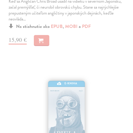
Keď sa Angličan Chris Broad usadil na vidieku v severnom Japonsku,
začal premýšľať, či neurobil obrovskú chybu. Stane sa najrýchlejšie
prepusteným učiteľom angličtiny v japonských dejinách, keďže
neovláda…
Na stiahnutie ako
EPUB
,
MOBI
a
PDF
15,90 €
E-KNIHA