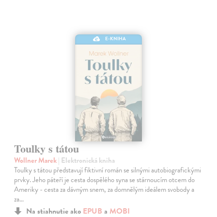
E-KNIHA
Toulky s tátou
Wollner Marek
| Elektronická kniha
Toulky s tátou představují fiktivní román se silnými autobiografickými
prvky. Jeho páteří je cesta dospělého syna se stárnoucím otcem do
Ameriky - cesta za dávným snem, za domnělým ideálem svobody a
za…
Na stiahnutie ako
EPUB
a
MOBI