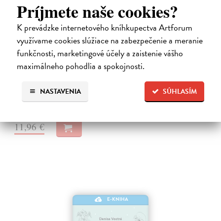
Príjmete naše cookies?
K prevádzke internetového kníhkupectva Artforum
využívame cookies slúžiace na zabezpečenie a meranie
V srdci Střední Asie
funkčnosti, marketingové účely a zaistenie vášho
Hrušková Nikola
| Elektronická kniha
maximálneho pohodlia a spokojnosti.
Po třech letech života, práce a cestování v Uzbekistánu, Tádžikistánu,
Turkmenistánu a Kyrgyzstánu napsala Nikola Hrušková osobitý deník,
NASTAVENIA
SÚHLASÍM
který přibližuje realitu v dnešní Střední Asii. Zachycuje každodenní…
Na stiahnutie ako
EPUB
a
PDF
11,96 €
E-KNIHA