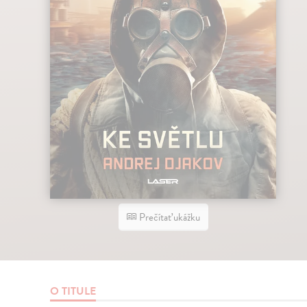
Prečítať ukážku
O TITULE