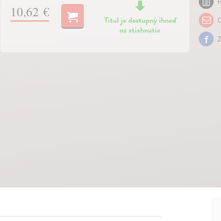
P
10,62 €
Titul je dostupný ihneď
O
na stiahnutie
Z