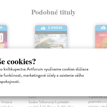
Podobné tituly
HA
E-KNIHA
še cookies?
ho kníhkupectva Artforum využívame cookies slúžiace
e funkčnosti, marketingové účely a zaistenie vášho
ečných
Příběhy z
Je těžk
spokojnosti.
nebezpečné říše
Strugačtí Ark
Elektronická
ktronická
Tolkien J.R.R.
| Elektronická
V polovině 22.
kniha
pozemská civi
i Vrtošivá
Soubor Tolkienových pohádek-
rozvoje – tec
onásleduje
povídek Tulák Rover, Sedlák Jiljí z