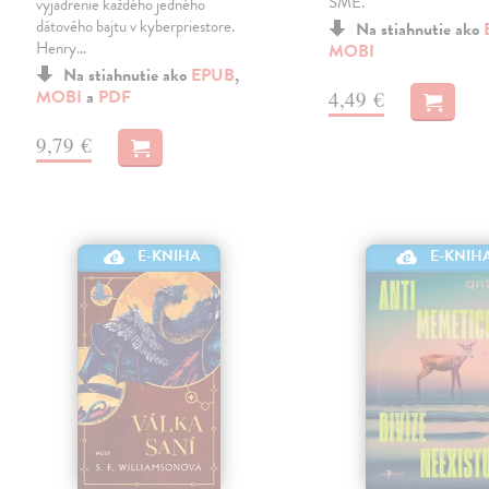
SME.
vyjadrenie každého jedného
dátového bajtu v kyberpriestore.
Na stiahnutie ako
Henry…
MOBI
Na stiahnutie ako
EPUB
,
MOBI
a
PDF
4,49 €
9,79 €
E-KNIHA
E-KNIH