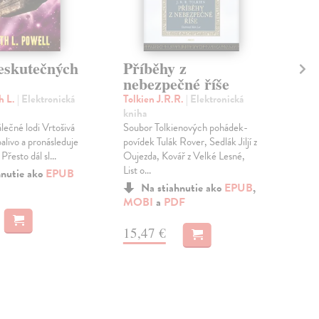
neskutečných
Příběhy z
Je
nebezpečné říše
Stru
Ele
h L.
| Elektronická
Tolkien J.R.R.
| Elektronická
V po
kniha
poze
álečné lodi Vrtošivá
Soubor Tolkienových pohádek-
roz
alivo a pronásleduje
povídek Tulák Rover, Sedlák Jiljí z
kult
 Přesto dál sl...
Oujezda, Kovář z Velké Lesné,
List o...
hnutie ako
EPUB
a
M
Na stiahnutie ako
EPUB
,
MOBI
a
PDF
11
15,47 €