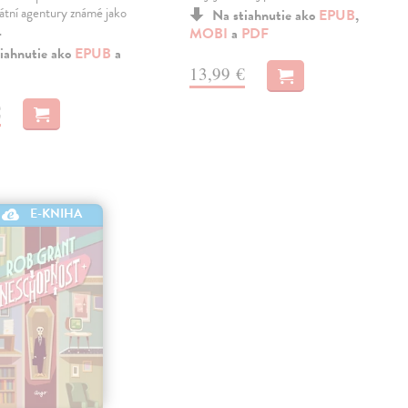
átní agentury známé jako
Na stiahnutie ako
EPUB
,
…
MOBI
a
PDF
iahnutie ako
EPUB
a
13,99 €
€
E-KNIHA