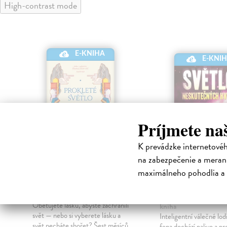
High-contrast mode
E-KNIHA
E-KNI
Príjmete na
K prevádzke internetové
na zabezpečenie a merani
Prokleté světlo
Světlo neskut
maximálneho pohodlia a 
hvězd
Thiedeová Emily
| Elektronická
kniha
Powell Gareth L.
| Ele
Obětujete lásku, abyste zachránili
kniha
svět — nebo si vyberete lásku a
Inteligentní válečné lod
svět necháte shořet? Šest měsíců
fena dochází palivo a pr