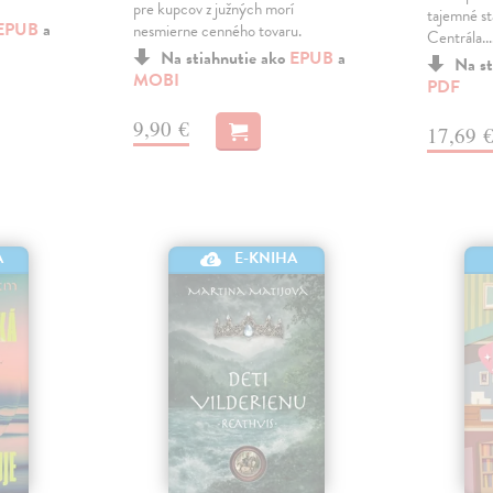
pre kupcov z južných morí
tajemné st
EPUB
a
nesmierne cenného tovaru.
Centrála.
Na stiahnutie ako
EPUB
a
Na st
MOBI
PDF
9,90 €
17,69 
A
E-KNIHA