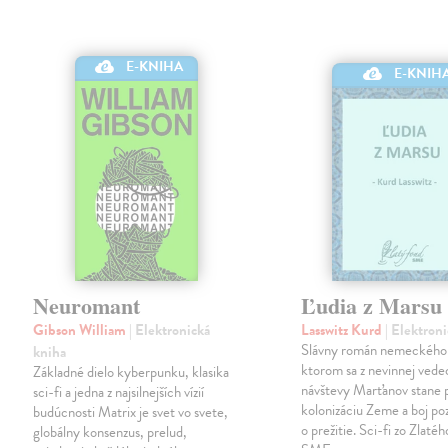
E-KNIHA
E-KNIH
Neuromant
Ľudia z Marsu
Gibson William
| Elektronická
Lasswitz Kurd
| Elektron
Slávny román nemeckého 
kniha
ktorom sa z nevinnej vede
Základné dielo kyberpunku, klasika
návštevy Marťanov stane 
sci-fi a jedna z najsilnejších vízií
kolonizáciu Zeme a boj p
budúcnosti Matrix je svet vo svete,
o prežitie. Sci-fi zo Zlaté
globálny konsenzus, prelud,