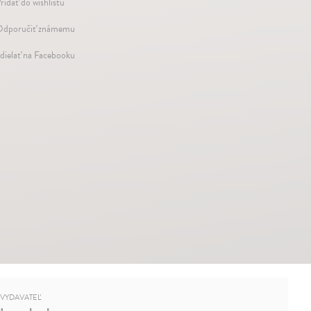
ridať do wishlistu
dporučiť známemu
dielať na Facebooku
VYDAVATEĽ