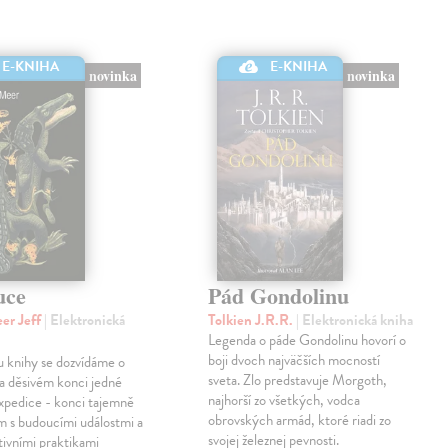
E-KNIHA
E-KNIHA
novinka
novinka
uce
Pád Gondolinu
er Jeff
| Elektronická
Tolkien J.R.R.
| Elektronická kniha
Legenda o páde Gondolinu hovorí o
boji dvoch najväčších mocností
u knihy se dozvídáme o
sveta. Zlo predstavuje Morgoth,
a děsivém konci jedné
najhorší zo všetkých, vodca
xpedice - konci tajemně
obrovských armád, ktoré riadi zo
m s budoucími událostmi a
svojej železnej pevnosti.
tivními praktikami