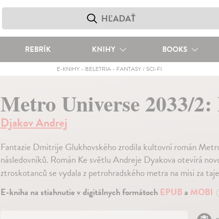
REBRÍK
KNIHY
BOOKS
E-KNIHY
-
BELETRIA
-
FANTASY / SCI-FI
Metro Universe 2033/2: 
Djakov Andrej
Fantazie Dmitrije Glukhovského zrodila kultovní román Metro 2
následovníků. Román Ke světlu Andreje Dyakova otevírá novo
ztroskotanců se vydala z petrohradského metra na misi za t
E-kniha na stiahnutie v digitálnych formátoch
EPUB
a
MOBI