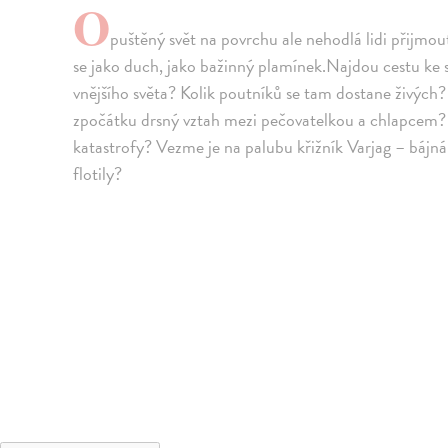
O
puštěný svět na povrchu ale nehodlá lidi přijmou
se jako duch, jako bažinný plamínek.Najdou cestu ke sv
vnějšího světa? Kolik poutníků se tam dostane živých
zpočátku drsný vztah mezi pečovatelkou a chlapcem? Co
katastrofy? Vezme je na palubu křižník Varjag – bájn
flotily?