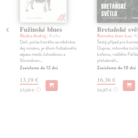
Fužinské blues
Bretaňské svě
Skubic Andrej
| Kniha
Bannalec Jean-Luc
| K
Deň, počas ktorého sa odohráva
Šestý případ pro komis
dej románu, je dňom futbalového
Dupina, milovníka tučň
zápasu medzi Juhosláviou a
kofeinu, rodilého Paříža
.
Slovinskom...
přeloženéh...
Zasielame do 12 dní
Zasielame do 10 dní
13,19 €
16,36 €
13,60 €
16,87 €
?
?