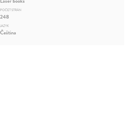
Laser books
POČET STRÁN
248
JAZYK
Čeština