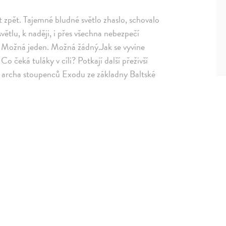
t zpět. Tajemné bludné světlo zhaslo, schovalo
ětlu, k naději, i přes všechna nebezpečí
? Možná jeden. Možná žádný.Jak se vyvine
 čeká tuláky v cíli? Potkají další přeživší
á archa stoupenců Exodu ze základny Baltské