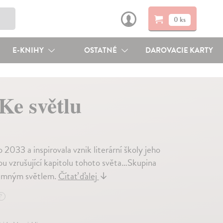
0 ks
E-KNIHY
OSTATNÉ
DAROVACIE KARTY
Ke světlu
033 a inspirovala vznik literární školy jeho
u vzrušující kapitolu tohoto světa…Skupina
ajemným světlem.
Čítať ďalej
↓
?