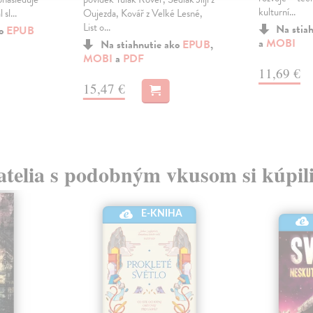
kulturní...
 sl...
Oujezda, Kovář z Velké Lesné,
List o...
Na stia
ko
EPUB
a
MOBI
Na stiahnutie ako
EPUB
,
MOBI
a
PDF
11,69 €
15,47 €
atelia s podobným vkusom si kúpili
E-KNIHA