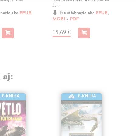
Jü...
Ústř
hnutie ako
EPUB
Na stiahnutie ako
EPUB
,
MOBI
a
PDF
a
M
15,69 €
14
 aj:
E-KNIHA
E-KNIHA