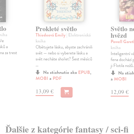
tlo
Prokleté světlo
Světlo 
hvězd
niha
Thiedeová Emily
| Elektronická
aře
kniha
Powell Garet
áků a
Obětujete lásku, abyste zachránili
kniha
na za trest
svět — nebo si vyberete lásku a
Inteligentní v
svět necháte shořet? Šest měsíců
fena dochází p
...
ji Flotila nožů.
Na stiahnutie ako
EPUB
,
Na stia
MOBI
a
PDF
a
MOBI
13,09 €
12,09 €
Ďalšie z kategórie fantasy / sci-fi