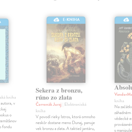
E-KNIHA
A
Absol
Sekera z bronzu,
VanderMe
rúno zo zlata
ická kniha
kniha
autora, v
Červenák Juraj
| Elektronická
Na začátk
ckej
kniha
záhadném 
pokus o
V povodí rieky Istros, ktorá omnoho
vědecké e
ozemšťanov
neskôr dostane meno Dunaj, panuje
provázané
ho fondu
vek bronzu a zlata. A taktiež jantáru,
s manipula