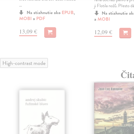
...
ji Flotila nožů. Přesto dál
Na stiahnutie ako
EPUB
,
Na stiahnutie a
MOBI
a
PDF
a
MOBI
13,09 €
12,09 €
High-contrast mode
Čit
klade