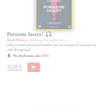
Porazme hoaxy!
Šnídl Vladimír
| Elektronická audiokniha
Nie je možné presvedčiť každého, kto verí hoaxom. S viacerými sa
však dá rozprávať.
Na stiahnutie ako
MP3
12,95 €