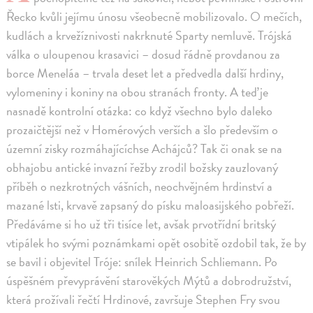
Řecko kvůli jejímu únosu všeobecně mobilizovalo. O mečích,
kudlách a krvežíznivosti nakrknuté Sparty nemluvě. Trójská
válka o uloupenou krasavici – dosud řádně provdanou za
borce Meneláa – trvala deset let a předvedla další hrdiny,
vylomeniny i koniny na obou stranách fronty. A teď je
nasnadě kontrolní otázka: co když všechno bylo daleko
prozaičtější než v Homérových verších a šlo především o
územní zisky rozmáhajícíchse Achájců? Tak či onak se na
obhajobu antické invazní řežby zrodil božsky zauzlovaný
příběh o nezkrotných vášních, neochvějném hrdinství a
mazané lsti, krvavě zapsaný do písku maloasijského pobřeží.
Předáváme si ho už tři tisíce let, avšak prvotřídní britský
vtipálek ho svými poznámkami opět osobitě ozdobil tak, že by
se bavil i objevitel Tróje: snílek Heinrich Schliemann. Po
úspěšném převyprávění starověkých Mýtů a dobrodružství,
která prožívali řečtí Hrdinové, završuje Stephen Fry svou