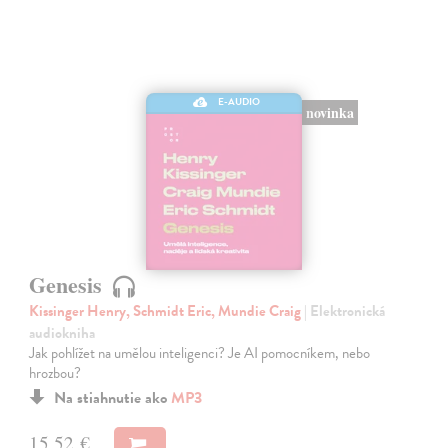
E-AUDIO
novinka
Genesis
Kissinger Henry, Schmidt Eric, Mundie Craig
| Elektronická
audiokniha
Jak pohlížet na umělou inteligenci? Je AI pomocníkem, nebo
hrozbou?
Na stiahnutie ako
MP3
15,52 €