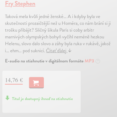
Fry Stephen
Taková mela kvůli jedné ženské… A i kdyby byla ve
skutečnosti prozaičtější než u Homéra, co nám brání si ji
trošku přibájit? Sličný šikula Paris si coby arbitr
marnivých olympských bohyň vyčíhl neméně hezkou
Helenu, slovo dalo slovo a záhy byla ruka v rukávě, jakož
i… ehm… pod suknicí.
Čítať ďalej
↓
E-audio na stiahnutie v digitálnom formáte
MP3
?
14,76 €
Titul je dostupný ihneď na stiahnutie