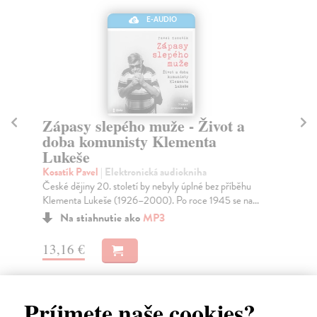
E-AUDIO
Zápasy slepého muže - Život a
Dv
doba komunisty Klementa
Vol
Lukeše
Dru
díl
Kosatík Pavel
| Elektronická audiokniha
České dějiny 20. století by nebyly úplné bez příběhu
Klementa Lukeše (1926–2000). Po roce 1945 se na...
9,
Na stiahnutie ako
MP3
13,16 €
Príjmete naše cookies?