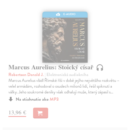
E-AUDIO
Marcus Aurelius: Stoický císař
Robertson Donald J.
| Elektronická audiokniha
Marcus Aurelius vládl Římské říši v době jejího největšího rozkvětu –
velel armádám, rozhodoval o osudech milionů lidí, řešil spiknutí a
války. Jeho soukromé deníky však odhalují muže, který zápasil s…
Na stiahnutie ako
MP3
13,96 €