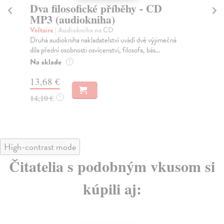
Dva filosofické příběhy - CD
Ži
MP3 (audiokniha)
At
Ala
Voltaire
| Audiokniha na CD
pří
Druhá audiokniha nakladatelství uvádí dvě výjimečná
díla přední osobnosti osvícenství, filosofa, bás...
Na sklade
?
13
13,68 €
14,10 €
?
High-contrast mode
Čitatelia s podobným vkusom si
kúpili aj: