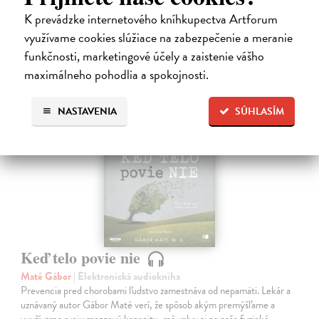
Ďalšie z kategórie iné audioknihy
K prevádzke internetového kníhkupectva Artforum
využívame cookies slúžiace na zabezpečenie a meranie
funkčnosti, marketingové účely a zaistenie vášho
maximálneho pohodlia a spokojnosti.
NASTAVENIA
SÚHLASÍM
E-AUDIO
Keď telo povie nie
Maté Gábor
| Elektronická audiokniha
Prevencia pred chorobami ľudstvo zamestnáva od nepamäti. Lekár a
uznávaný autor Gábor Maté verí, že spôsob akým premýšľame a