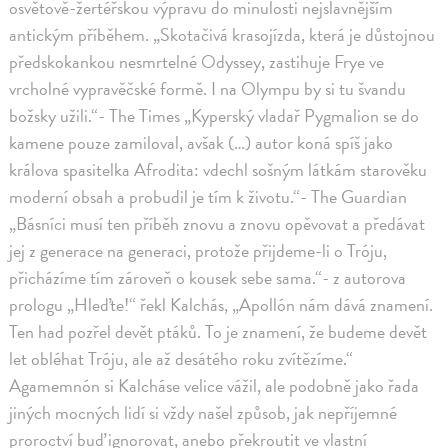
osvětově-žertéřskou výpravu do minulosti nejslavnějším
antickým příběhem. „Skotačivá krasojízda, která je důstojnou
předskokankou nesmrtelné Odyssey, zastihuje Frye ve
vrcholné vypravěčské formě. I na Olympu by si tu švandu
božsky užili.“- The Times „Kyperský vladař Pygmalion se do
kamene pouze zamiloval, avšak (…) autor koná spíš jako
králova spasitelka Afrodita: vdechl sošným látkám starověku
moderní obsah a probudil je tím k životu.“- The Guardian
„Básníci musí ten příběh znovu a znovu opěvovat a předávat
jej z generace na generaci, protože přijdeme-li o Tróju,
přicházíme tím zároveň o kousek sebe sama.“- z autorova
prologu „Hleďte!“ řekl Kalchás, „Apollón nám dává znamení.
Ten had pozřel devět ptáků. To je znamení, že budeme devět
let obléhat Tróju, ale až desátého roku zvítězíme.“
Agamemnón si Kalcháse velice vážil, ale podobně jako řada
jiných mocných lidí si vždy našel způsob, jak nepříjemné
proroctví buď ignorovat, anebo překroutit ve vlastní