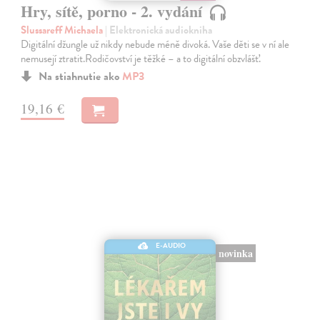
Hry, sítě, porno - 2. vydání
Slussareff Michaela
| Elektronická audiokniha
Digitální džungle už nikdy nebude méně divoká. Vaše děti se v ní ale
nemusejí ztratit.Rodičovství je těžké – a to digitální obzvlášť.
Na stiahnutie ako
MP3
19,16 €
E-AUDIO
novinka