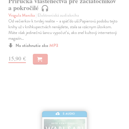
Príručka vlastenectva pre začiatočníkov
a pokročilé
Vrzgula Monika
| Elektronická audiokniha
Od večierkov k tvrdej realite – a späť do uší.Papierovú podobu tejto
knihy už v kníhkupectvách nenájdete, stala sa vzácnym úlovkom.
Máte však jedinečnú šancu vypočuť si, ako znel kultový internetový
magazín…
Na stiahnutie ako
MP3
15,90 €
E-AUDIO