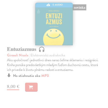
E-AUDIO
novinka
Entuziazmus
Girasoli Nicola
| Elektronická audiokniha
Ako spoločnosť i jednotlivci dnes naraz čelíme sklamaniu i rezignácii.
Kniha ponúka predovšetkým mladým ľuďom duchovnú cestu, ktorá
ich privedie k životu plnému radosti a entuziazmu.
Na stiahnutie ako
MP3
8,00 €