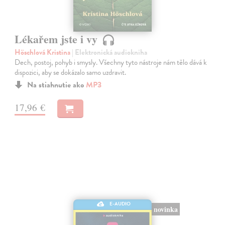
Lékařem jste i vy
Höschlová Kristina
| Elektronická audiokniha
Dech, postoj, pohyb i smysly. Všechny tyto nástroje nám tělo dává k
dispozici, aby se dokázalo samo uzdravit.
Na stiahnutie ako
MP3
17,96 €
E-AUDIO
novinka