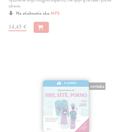
využívame svoju mozgovú kapacitu, má vplyv aj na naše fyzické
zdravie.
Na stiahnutie ako
MP3
14,45 €
E-AUDIO
novinka