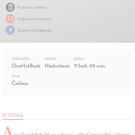
Pridať do wishlistu
Odporučiť známemu
Zdielať na Facebooku
VYDAVATEĽ
VERZIA
DĹŽKA
OneHotBook
Neskrátená
11 hod. 49 min.
ZVUK
Čeština
O TITULE
A
pochopitelně též na sukovici, neboť pevninské i ostrovní