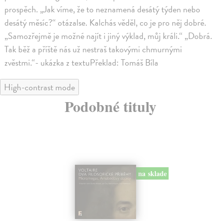
prospěch. „Jak víme, že to neznamená desátý týden nebo
desátý měsíc?“ otázalse. Kalchás věděl, co je pro něj dobré.
„Samozřejmě je možné najít i jiný výklad, můj králi.“ „Dobrá.
Tak běž a příště nás už nestraš takovými chmurnými
zvěstmi.“- ukázka z textuPřeklad: Tomáš Bíla
High-contrast mode
Podobné tituly
na sklade