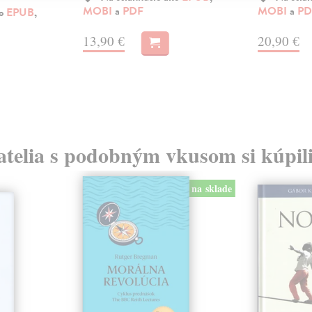
MOBI
a
PDF
MOBI
a
PD
ko
EPUB
,
13,90 €
20,90 €
atelia s podobným vkusom si kúpili
na sklade