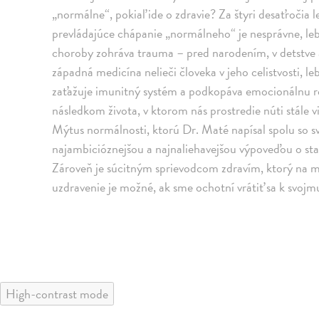
„normálne“, pokiaľ ide o zdravie? Za štyri desaťročia l
prevládajúce chápanie „normálneho“ je nesprávne, lebo
choroby zohráva trauma – pred narodením, v detstve a
západná medicína nelieči človeka v jeho celistvosti, le
zaťažuje imunitný systém a podkopáva emocionálnu 
následkom života, v ktorom nás prostredie núti stále v
Mýtus normálnosti, ktorú Dr. Maté napísal spolu so 
najambicióznejšou a najnaliehavejšou výpoveďou o sta
Zároveň je súcitným sprievodcom zdravím, ktorý na 
uzdravenie je možné, ak sme ochotní vrátiť sa k svojm
High-contrast mode