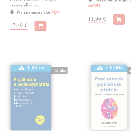
ukazovateľoch sa…
MOBI
Na stiahnutie ako
PDF
11,99 €
17,49 €
E-KNIHA
E-KNIHA
n
novinka