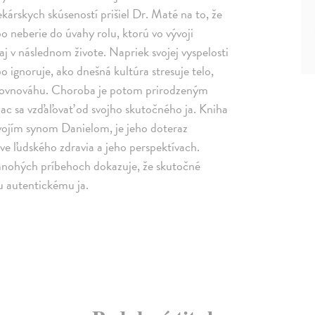
ekárskych skúseností prišiel Dr. Maté na to, že
 neberie do úvahy rolu, ktorú vo vývoji
j v následnom živote. Napriek svojej vyspelosti
bo ignoruje, ako dnešná kultúra stresuje telo,
rovnováhu. Choroba je potom prirodzeným
iac sa vzďaľovať od svojho skutočného ja. Kniha
svojím synom Danielom, je jeho doteraz
ve ľudského zdravia a jeho perspektívach.
mnohých príbehoch dokazuje, že skutočné
u autentickému ja.