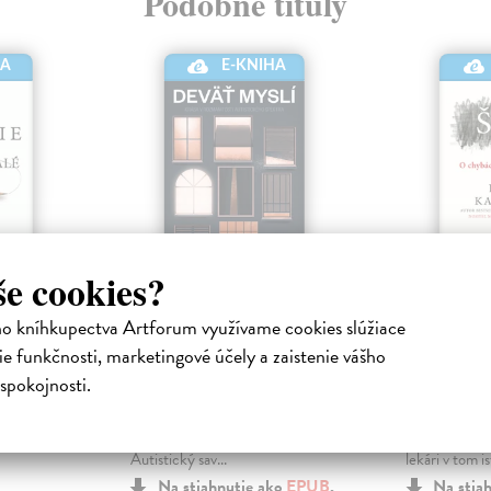
Podobné tituly
E-KNIHA
HA
še cookies?
le a
Deväť myslí
Šum
ho kníhkupectva Artforum využívame cookies slúžiace
Tammet Daniel
| Elektronická
Kahneman D
e funkčnosti, marketingové účely a zaistenie vášho
kniha
Elektronická
spokojnosti.
Deväť silných príbehov, deväť
VŠADE, KD
rôznych pohľadov na fascinujúce
ÚSUDOK, 
eľ
neurodivergentné mysle.
ŠUM Predstavt
nómiu za
Autistický sav...
lekári v tom i
Na stiahnutie ako
EPUB
,
Na stia