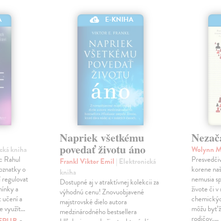
E-KNIHA
A
Napriek všetkému
Nezač
povedať životu áno
ická kniha
Wolynn 
c Rahul
Presvedčiv
Frankl Viktor Emil
| Elektronická
poznatky o
korene na
kniha
 regulovat
nemusia s
Dostupné aj v atraktívnej kolekcii za
mínky a
živote či 
výhodnú cenu! Znovuobjavené
 učení a
chemickýc
majstrovské dielo autora
me využít…
môžu byť ž
medzinárodného bestsellera
rodičov,…
EPUB
a