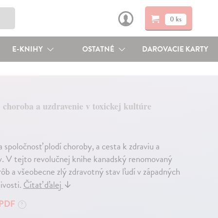
0 ks
E-KNIHY
OSTATNÉ
DAROVACIE KARTY
choroba a uzdravenie v toxickej kultúre
 spoločnosť plodí choroby, a cesta k zdraviu a
v. V tejto revolučnej knihe kanadský renomovaný
ôb a všeobecne zlý zdravotný stav ľudí v západných
ivosti.
Čítať ďalej
↓
PDF
?