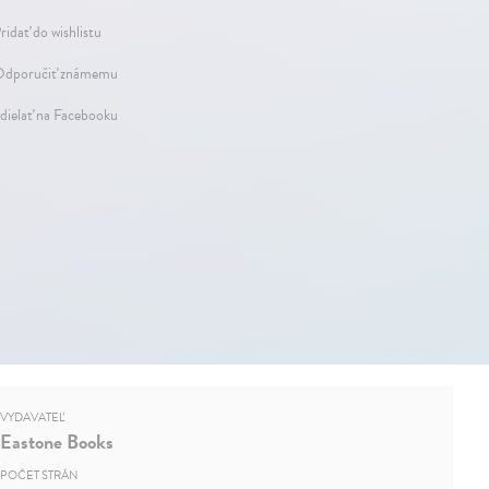
ridať do wishlistu
dporučiť známemu
dielať na Facebooku
VYDAVATEĽ
Eastone Books
POČET STRÁN