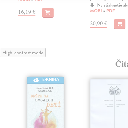
Na stiahnutie a
MOBI
a
PDF
16,19 €
20,90 €
High-contrast mode
Čit
E-KNIHA