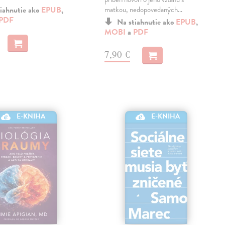
iahnutie ako
EPUB
,
matkou, nedopovedaných…
PDF
Na stiahnutie ako
EPUB
,
MOBI
a
PDF
7,90 €
E-KNIHA
E-KNIHA