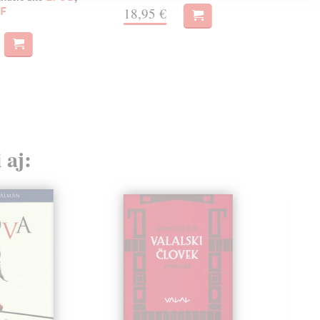
F
18,95 €
MO
20
 aj: