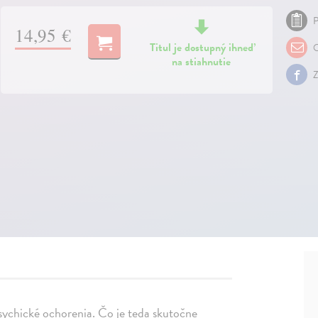
P
14,95 €
Titul je dostupný ihneď
O
na stiahnutie
Z
psychické ochorenia. Čo je teda skutočne