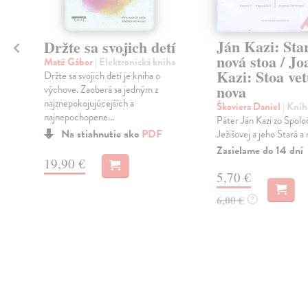
Ján Kazi: Sta
Držte sa svojich detí
nová stoa / J
Maté Gábor
| Elektronická kniha
Kazi: Stoa vet
Držte sa svojich detí je kniha o
nova
výchove. Zaoberá sa jedným z
najznepokojujúcejších a
Škoviera Daniel
| Knih
najnepochopene...
Páter Ján Kazi zo Spolo
.
Na stiahnutie ako
PDF
Ježišovej a jeho Stará a 
Zasielame do 14 dní
19,90 €
5,70 €
6,00 €
?