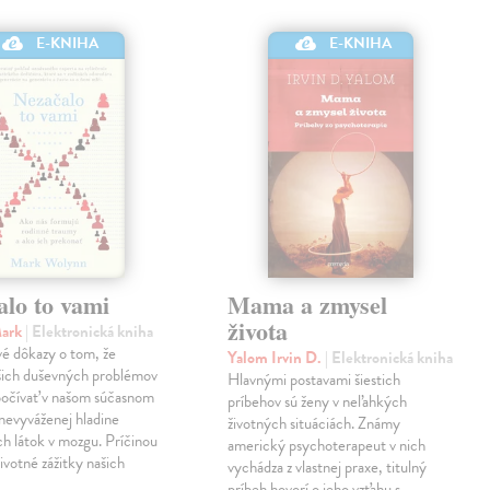
E-KNIHA
E-KNIHA
alo to vami
Mama a zmysel
života
Mark
| Elektronická kniha
é dôkazy o tom, že
Yalom Irvin D.
| Elektronická kniha
šich duševných problémov
Hlavnými postavami šiestich
počívať v našom súčasnom
príbehov sú ženy v neľahkých
v nevyváženej hladine
životných situáciách. Známy
h látok v mozgu. Príčinou
americký psychoterapeut v nich
ivotné zážitky našich
vychádza z vlastnej praxe, titulný
príbeh hovorí o jeho vzťahu s