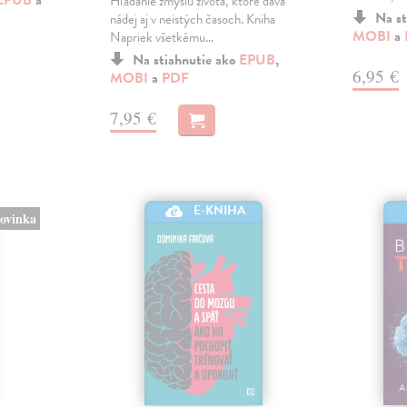
Hľadanie zmyslu života, ktoré dáva
Na st
nádej aj v neistých časoch. Kniha
MOBI
a
Napriek všetkému…
Na stiahnutie ako
EPUB
,
6,95 €
MOBI
a
PDF
7,95 €
E-KNIHA
ovinka