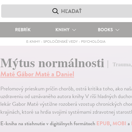
REBRÍK
KNIHY
BOOKS
E-KNIHY
-
SPOLOČENSKÉ VEDY
-
PSYCHOLÓGIA
Mýtus normálnosti
Trauma, 
Maté Gábor Maté a Daniel
Prelomový prieskum príčin chorôb, ostrá kritika toho, ako naša
uzdraveniu od uznávaného autora knihy V ríši hladných ducho
lekár Gabor Maté výstižne rozoberá vzostup chronických chor
krajinách, ktoré sa hrdia svojimi systémami zdravotnej starostl
E-kniha na stiahnutie v digitálnych formátoch
EPUB
,
MOBI
a