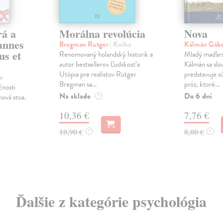
rá a
Morálna revolúcia
Nova
oannes
Bregman Rutger
| Kniha
Kálmán Gáb
us et
Renomovaný holandský historik a
Mladý maďars
autor bestsellerov Ľudskosť a
Kálmán sa sl
Utópia pre realistov Rutger
predstavuje 
a
Bregman sa...
próz, ktoré...
čnosti
Na sklade
Do 6 dní
nová stoa.
?
10,36 €
7,76 €
10,90 €
8,00 €
?
?
Ďalšie z kategórie psychológia