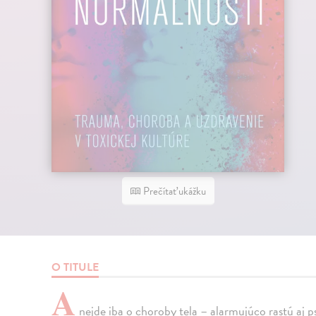
Prečítať ukážku
O TITULE
A
nejde iba o choroby tela – alarmujúco rastú aj 