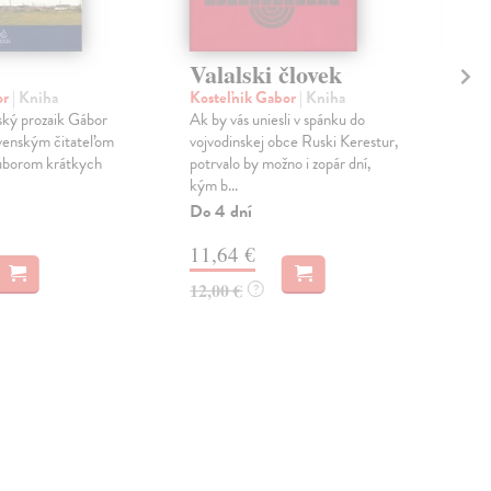
Valalski človek
Mý
or
| Kniha
Kosteľnik Gabor
| Kniha
Kre
ký prozaik Gábor
Ak by vás uniesli v spánku do
Úspe
ovenským čitateľom
vojvodinskej obce Ruski Kerestur,
dru
súborom krátkych
potrvalo by možno i zopár dní,
kam
kým b...
Veľk
Do 4 dní
Na 
11,64 €
14
12,00 €
14,
?