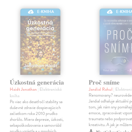
E-KNIHA
E-KNIH
Úzkostná generácia
Proč sníme
Haidt Jonathan
| Elektronická
Jandial Rahul
| Elektron
Renomovany? neurověde
kniha
Jandial odhaluje aktuální 
Po viac ako desaťročí stability sa
tom, jak nám sny pomáhají
duševné zdravie dospievajúcich
emoce, zpracovávat vzpo
začiatkom roka 2010 prudko
traumata nebo podporovat
zhoršilo. Miera depresie, úzkosti,
kreativitu. A jak je může
sebapoškodzovania a samovrážd
prudko vzrástla a v mnohých
Na stiahnutie ako