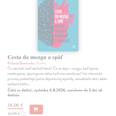
Cesta do mozgu a späť
Fričová Dominika
| Kniha
Čo nás bolí, keď nás bolí hlava? Čo sa deje v mozgu, keď spíme,
meditujeme, športujeme alebo keď sme zamilovaní? ké chemické
procesy prebiehajú počas depresívnej epizódy, sexuálneho aktu alebo
epileptického…
Čaká sa dotlač, vychádza 6.8.2026, zasielame do 3 dní od
dotlače
16,06 €
16,90 €
?