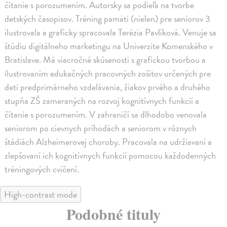
čítanie s porozumením. Autorsky sa podieľa na tvorbe
detských časopisov. Tréning pamäti (nielen) pre seniorov 3
ilustrovala a graficky spracovala Terézia Pavlíková. Venuje sa
štúdiu digitálneho marketingu na Univerzite Komenského v
Bratislave. Má viacročné skúsenosti s grafickou tvorbou a
ilustrovaním edukačných pracovných zošitov určených pre
deti predprimárneho vzdelávania, žiakov prvého a druhého
stupňa ZŠ zameraných na rozvoj kognitívnych funkcií a
čítanie s porozumením. V zahraničí sa dlhodobo venovala
seniorom po cievnych príhodách a seniorom v rôznych
štádiách Alzheimerovej choroby. Pracovala na udržiavaní a
zlepšovaní ich kognitívnych funkcií pomocou každodenných
tréningových cvičení.
High-contrast mode
Podobné tituly