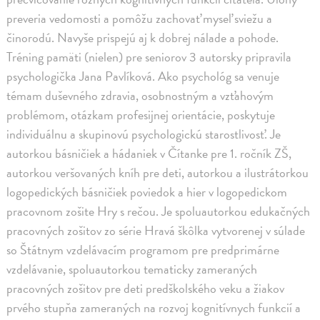
preveria vedomosti a pomôžu zachovať myseľ sviežu a
činorodú. Navyše prispejú aj k dobrej nálade a pohode.
Tréning pamäti (nielen) pre seniorov 3 autorsky pripravila
psychologička Jana Pavlíková. Ako psychológ sa venuje
témam duševného zdravia, osobnostným a vzťahovým
problémom, otázkam profesijnej orientácie, poskytuje
individuálnu a skupinovú psychologickú starostlivosť. Je
autorkou básničiek a hádaniek v Čítanke pre 1. ročník ZŠ,
autorkou veršovaných kníh pre deti, autorkou a ilustrátorkou
logopedických básničiek poviedok a hier v logopedickom
pracovnom zošite Hry s rečou. Je spoluautorkou edukačných
pracovných zošitov zo série Hravá škôlka vytvorenej v súlade
so Štátnym vzdelávacím programom pre predprimárne
vzdelávanie, spoluautorkou tematicky zameraných
pracovných zošitov pre deti predškolského veku a žiakov
prvého stupňa zameraných na rozvoj kognitívnych funkcií a