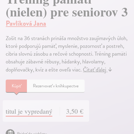
(nielen) pre seniorov 3
Pavlíková Jana
Zošit na 36 stranách prináša množstvo zaujímavých úloh,
ktoré podporujú pamäť, myslenie, pozornosť a postreh,
cibria slovnú zásobu a rečové schopnosti. Tréning pamäti
obsahuje zábavné rébusy, hádanky, hlavolamy,
doplňovačky, kvíz a ešte oveľa viac.
Čítať ďalej
↓
Kúpiť
Rezervovať v kníhkupectve
titul je vypredaný
3,50 €
Pridať do wishlistu