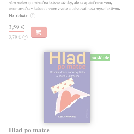
nám nielen spomínať na krásne zážitky, ale sa aj učiť nové veci,
orientovať sa v každodennom živote a udržiavať našu myseľ aktívnu.
Na sklade
?
3,59 €
3,70 €
?
na sklade
Hlad po matce