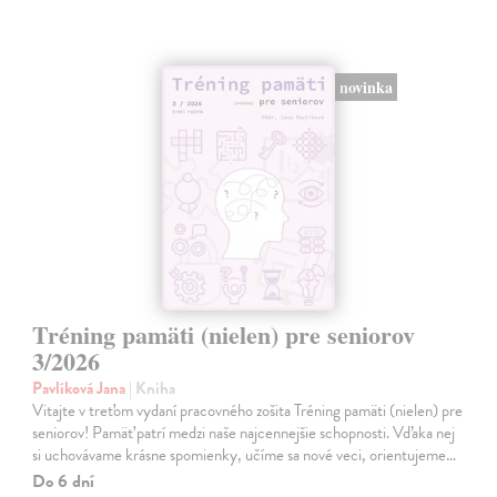
novinka
Tréning pamäti (nielen) pre seniorov
3/2026
Pavlíková Jana
| Kniha
Vitajte v treťom vydaní pracovného zošita Tréning pamäti (nielen) pre
seniorov! Pamäť patrí medzi naše najcennejšie schopnosti. Vďaka nej
si uchovávame krásne spomienky, učíme sa nové veci, orientujeme…
Do 6 dní