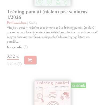
Tréning pamäti (nielen) pre seniorov
1/2026
Pavlíková Jana
| Kniha
Vitajte v treťom ročníku pracovného zošita Tréning pamäti (nielen)
pre seniorov. Určený je všetkým lúštiteľom, ktorí sa rozhodli venovať
svojmu duševnému zdraviu a majú chuť zdolávať výzvy, ktoré im
pomôžu…
Na sklade
?
3,52 €
3,70 €
?
na sklade