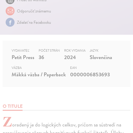
Odporučiť známemu
Zdielať na Facebooku
VYDAVATEĽ
POČET STRÁN
ROK VYDANIA
JAZYK
Petit Press
36
2024
Slovenčina
VÄZBA
EAN
Mäkká väzba / Paperback
0000006853693
O TITULE
Z
oradený je do logických celkov, pričom sa sústredí na
precvičovanie rôznych kognitívnych funkcií čitateľa. Úlohy