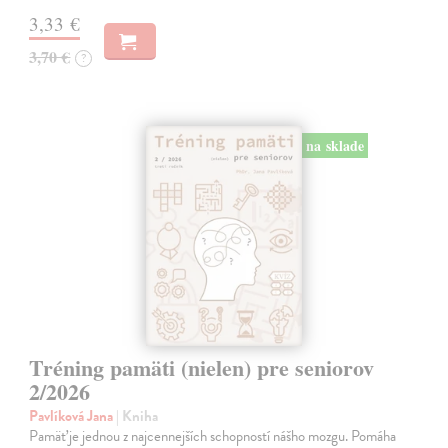
3,33 €
3,70 €
?
na sklade
Tréning pamäti (nielen) pre seniorov
2/2026
Pavlíková Jana
| Kniha
Pamäť je jednou z najcennejších schopností nášho mozgu. Pomáha