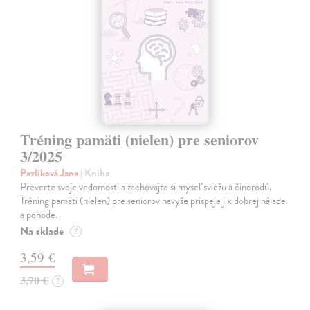
Tréning pamäti (nielen) pre seniorov
3/2025
Pavlíková Jana
| Kniha
Preverte svoje vedomosti a zachovajte si myseľ sviežu a činorodú.
Tréning pamäti (nielen) pre seniorov navyše prispeje j k dobrej nálade
a pohode.
Na sklade
?
3,59 €
3,70 €
?