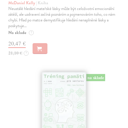
McDaniel Kelly
| Kniha
Neustálé hledání mateřské lásky může být celoživotní emocionální
zátěží, ale uzdravení začíná poznáním a pojmenováním toho, co nám
chybí. Hlad po matce demystifikuje hledání nenaplněné lásky a
poskytuje…
Na sklade
?
20,47 €
21,10 €
?
na sklade