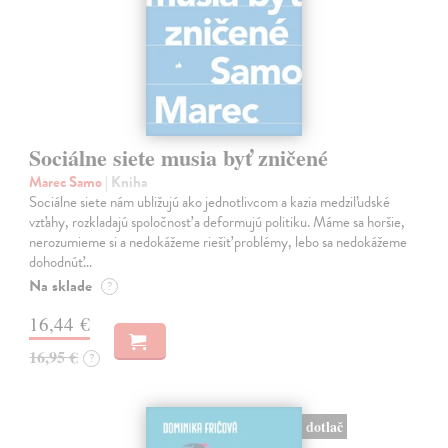
Sociálne siete musia byť zničené
Marec Samo
| Kniha
Sociálne siete nám ubližujú ako jednotlivcom a kazia medziľudské
vzťahy, rozkladajú spoločnosť a deformujú politiku. Máme sa horšie,
nerozumieme si a nedokážeme riešiť problémy, lebo sa nedokážeme
dohodnúť…
Na sklade
?
16,44 €
16,95 €
?
dotlač