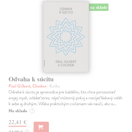
na sklade
Odvaha k súcitu
Paul Gilbert, Choden
| Kniha
Odvaha k súcitu je sprievodca pre každého, kto chce porozumieť
svojej mysli, zvládať stres, nájsť vnútorný pokoj a rozvíjať láskavý vzťah
k sebe aj druhým. Vďaka praktickým cvičeniam vás naučí, ako si…
Na sklade
?
22,41 €
24,90 €
?