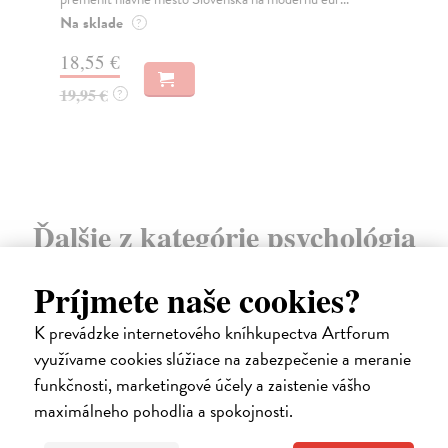
Na sklade
Na
?
30,22 €
16
32,85 €
16
?
Ďalšie z kategórie psychológia
Príjmete naše cookies?
K prevádzke internetového kníhkupectva Artforum
využívame cookies slúžiace na zabezpečenie a meranie
funkčnosti, marketingové účely a zaistenie vášho
maximálneho pohodlia a spokojnosti.