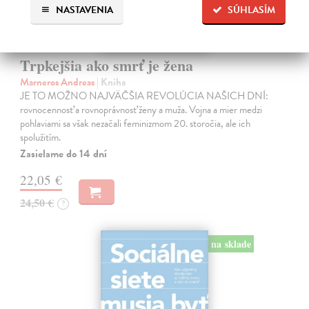
NASTAVENIA
SÚHLASÍM
Trpkejšia ako smrť je žena
Marneros Andreas
| Kniha
JE TO MOŽNO NAJVÄČŠIA REVOLÚCIA NAŠICH DNÍ:
rovnocennosť a rovnoprávnosť ženy a muža. Vojna a mier medzi
pohlaviami sa však nezačali feminizmom 20. storočia, ale ich
spolužitím.
Zasielame do 14 dní
22,05 €
24,50 €
?
na sklade