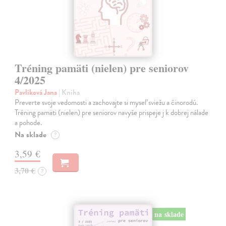
Tréning pamäti (nielen) pre seniorov
4/2025
Pavlíková Jana
| Kniha
Preverte svoje vedomosti a zachovajte si myseľ sviežu a činorodú.
Tréning pamäti (nielen) pre seniorov navyše prispeje j k dobrej nálade
a pohode.
Na sklade
?
3,59 €
3,70 €
?
na sklade