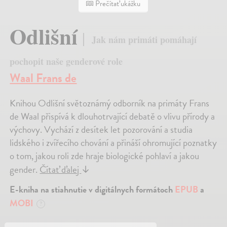
Prečítať ukážku
Odlišní
Jak nám primáti pomáhají
pochopit naše genderové role
Waal Frans de
Knihou Odlišní světoznámý odborník na primáty Frans
de Waal přispívá k dlouhotrvající debatě o vlivu přírody a
výchovy. Vychází z desítek let pozorování a studia
lidského i zvířecího chování a přináší ohromující poznatky
o tom, jakou roli zde hraje biologické pohlaví a jakou
gender.
Čítať ďalej
↓
E-kniha na stiahnutie v digitálnych formátoch
EPUB
a
MOBI
?