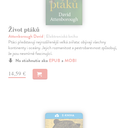
Život ptáků
Attenborough David
| Elektronická kniha
Ptáci představují nejrozšířenější velká zvířata: obývají všechny
kontinenty i oceány. Jejich rozmanitost a pestrobarevnost způsobují,
že jsou nesmírně fascinující.
Na stiahnutie ako
EPUB
a
MOBI
14,59 €
E-KNIHA