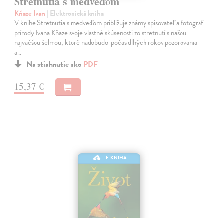
Stretnutia s medveďom
Kňaze Ivan
| Elektronická kniha
V knihe Stretnutia s medveďom približuje známy spisovateľ a fotograf
prírody Ivana Kňaze svoje vlastné skúsenosti zo stretnutí s našou
najväčšou šelmou, ktoré nadobudol počas dlhých rokov pozorovania
a…
Na stiahnutie ako
PDF
15,37 €
E-KNIHA