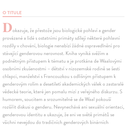
O TITULE
D
okazuje, že přestože jsou biologické pohlaví a gender
provázané a lidé s ostatními primáty sdílejí některé pohlavní
rozdíly v chování, biologie nenabízí žádné ospravedlnění pro
stávající genderovou nerovnost. Kniha vyniká svěžím a
podnětným přístupem k tématu a je protkána de Waalovými
osobními zkušenostmi – dětství v nizozemské rodině se šesti
chlapci, manželství s Francouzkou s odlišným přístupem k
genderovým rolím a desetiletí akademických válek o zastaralé
vědecké teorie, které jen pomalu mizí z veřejného diskurzu. S
humorem, soucitem a srozumitelně se de Waal pokouší
rozšířit diskusi o genderu. Nevynechává ani sexuální orientaci,
genderovou identitu a ukazuje, že ani ve světě primátů se
všichni nevejdou do tradičních genderových binárních