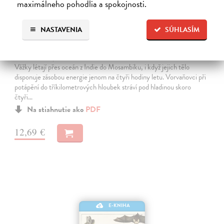
maximálneho pohodlia a spokojnosti.
NASTAVENIA
SÚHLASÍM
Desatero pohybů - Zvířata na souši, ve
vodě a ve vzduchu
Petr Jaroslav
| Elektronická kniha
Vážky létají přes oceán z Indie do Mosambiku, i když jejich tělo
disponuje zásobou energie jenom na čtyři hodiny letu. Vorvaňovci při
potápění do tříkilometrových hloubek stráví pod hladinou skoro
čtyři…
Na stiahnutie ako
PDF
12,69 €
E-KNIHA