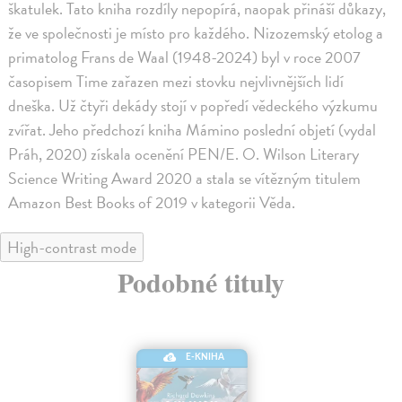
škatulek. Tato kniha rozdíly nepopírá, naopak přináší důkazy,
že ve společnosti je místo pro každého. Nizozemský etolog a
primatolog Frans de Waal (1948-2024) byl v roce 2007
časopisem Time zařazen mezi stovku nejvlivnějších lidí
dneška. Už čtyři dekády stojí v popředí vědeckého výzkumu
zvířat. Jeho předchozí kniha Mámino poslední objetí (vydal
Práh, 2020) získala ocenění PEN/E. O. Wilson Literary
Science Writing Award 2020 a stala se vítězným titulem
Amazon Best Books of 2019 v kategorii Věda.
High-contrast mode
Podobné tituly
E-KNIHA