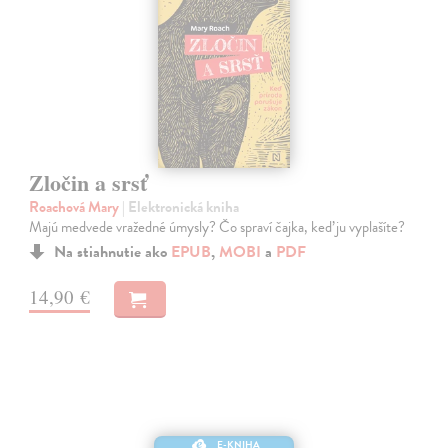
Zločin a srsť
Roachová Mary
| Elektronická kniha
Majú medvede vražedné úmysly? Čo spraví čajka, keď ju vyplašíte?
Na stiahnutie ako
EPUB
,
MOBI
a
PDF
14,90 €
E-KNIHA