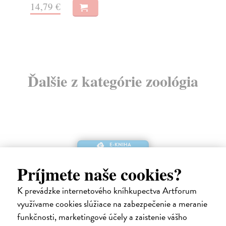
14,79 €
18
Ďalšie z kategórie zoológia
E-KNIHA
Príjmete naše cookies?
K prevádzke internetového kníhkupectva Artforum
využívame cookies slúžiace na zabezpečenie a meranie
funkčnosti, marketingové účely a zaistenie vášho