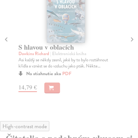
S hlavou v oblacích
Zv
Dawkins Richard
| Elektronická kniha
Bíl
Asi každý se někdy zasnil, jaké by to bylo roztáhnout
Naš
křídla a vznést se do vzduchu jako pták. Někte...
je 
Na stiahnutie ako
PDF
14,79 €
18
High-contrast mode
Čitatelia s podobným vkusom si