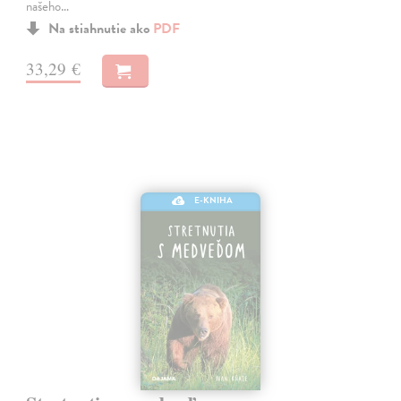
našeho…
Na stiahnutie ako
PDF
33,29 €
E-KNIHA