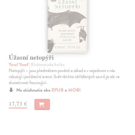
Úžasní netopýři
Yovel Yosef
| Elektronická kniha
Netopýři – jsou předmětem pověstí a záhad a v nejednom z nás
vzbuzují i počáteční averzi. Svět těchto okřídlených savců je ale ve
skutečnosti fascinující.
Na stiahnutie ako
EPUB
a
MOBI
17,73 €