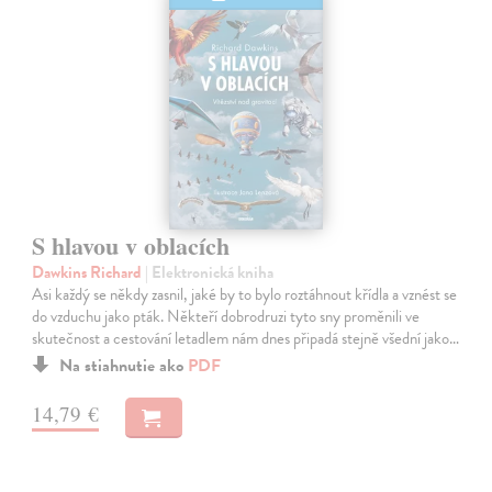
S hlavou v oblacích
Dawkins Richard
| Elektronická kniha
Asi každý se někdy zasnil, jaké by to bylo roztáhnout křídla a vznést se
do vzduchu jako pták. Někteří dobrodruzi tyto sny proměnili ve
skutečnost a cestování letadlem nám dnes připadá stejně všední jako…
Na stiahnutie ako
PDF
14,79 €