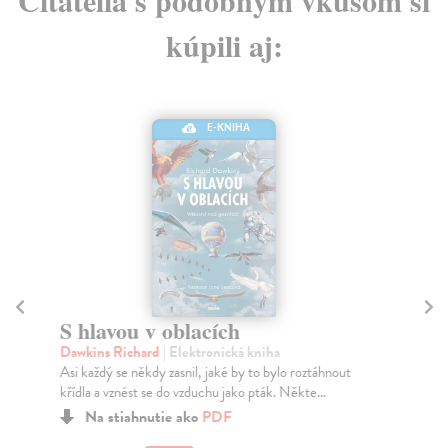
kúpili aj:
E-KNIHA
S hlavou v oblacích
Zv
Dawkins Richard
| Elektronická kniha
Bíl
Asi každý se někdy zasnil, jaké by to bylo roztáhnout
Naš
křídla a vznést se do vzduchu jako pták. Někte...
je 
Na stiahnutie ako
PDF