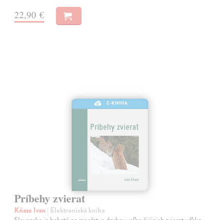
22,90 €
E-KNIHA
Príbehy zvierat
Kňaze Ivan
| Elektronická kniha
Slovensko je bohaté na množstvo druhov voľne žijúcich zvierat vďaka