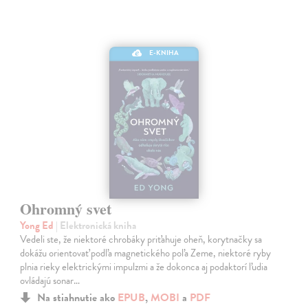
E-KNIHA
Ohromný svet
Yong Ed
| Elektronická kniha
Vedeli ste, že niektoré chrobáky priťahuje oheň, korytnačky sa
dokážu orientovať podľa magnetického poľa Zeme, niektoré ryby
plnia rieky elektrickými impulzmi a že dokonca aj podaktorí ľudia
ovládajú sonar…
Na stiahnutie ako
EPUB
,
MOBI
a
PDF