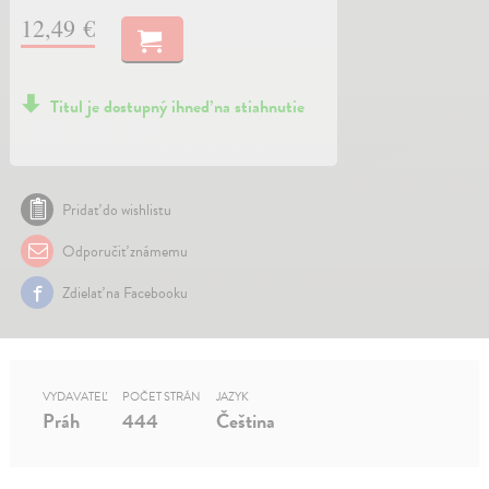
12,49 €
Titul je dostupný ihneď na stiahnutie
Pridať do wishlistu
Odporučiť známemu
Zdielať na Facebooku
VYDAVATEĽ
POČET STRÁN
JAZYK
Práh
444
Čeština