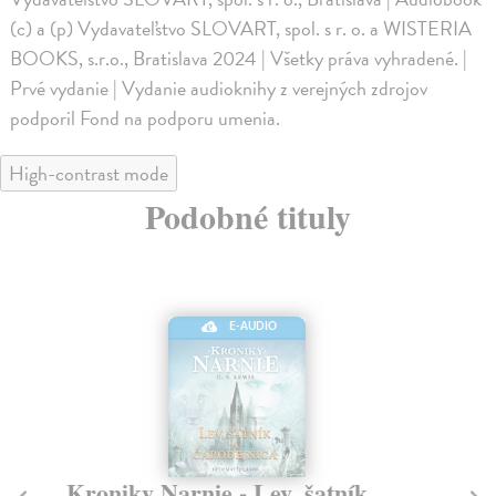
(c) a (p) Vydavateľstvo SLOVART, spol. s r. o. a WISTERIA
BOOKS, s.r.o., Bratislava 2024 | Všetky práva vyhradené. |
Prvé vydanie | Vydanie audioknihy z verejných zdrojov
podporil Fond na podporu umenia.
High-contrast mode
Podobné tituly
E-AUDIO
Kroniky Narnie - Lev, šatník
K