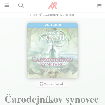
OSTATNÉ
-
AUDIOKNIHY
-
DETSKÉ
E-AUDIO
Vypočuť ukážku
Čarodejníkov synovec