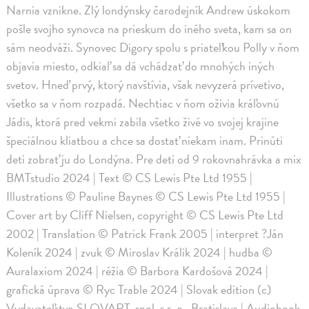
Narnia vznikne. Zlý londýnsky čarodejník Andrew úskokom
pošle svojho synovca na prieskum do iného sveta, kam sa on
sám neodváži. Synovec Digory spolu s priateľkou Polly v ňom
objavia miesto, odkiaľ sa dá vchádzať do mnohých iných
svetov. Hneď prvý, ktorý navštívia, však nevyzerá prívetivo,
všetko sa v ňom rozpadá. Nechtiac v ňom oživia kráľovnú
Jádis, ktorá pred vekmi zabila všetko živé vo svojej krajine
špeciálnou kliatbou a chce sa dostať niekam inam. Prinúti
deti zobrať ju do Londýna. Pre deti od 9 rokovnahrávka a mix
BMTstudio 2024 | Text © CS Lewis Pte Ltd 1955 |
Illustrations © Pauline Baynes © CS Lewis Pte Ltd 1955 |
Cover art by Cliff Nielsen, copyright © CS Lewis Pte Ltd
2002 | Translation © Patrick Frank 2005 | interpret ?Ján
Koleník 2024 | zvuk © Miroslav Králik 2024 | hudba ©
Auralaxiom 2024 | réžia © Barbora Kardošová 2024 |
grafická úprava © Ryc Trable 2024 | Slovak edition (c)
Vydavateľstvo SLOVART, spol. s r. o., Bratislava | Audiobook