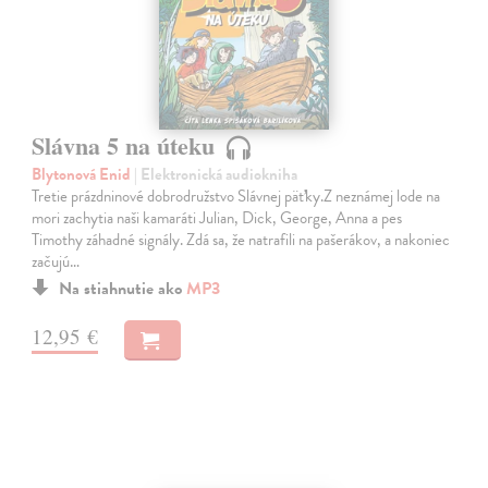
Slávna 5 na úteku
Blytonová Enid
| Elektronická audiokniha
Tretie prázdninové dobrodružstvo Slávnej päťky.Z neznámej lode na
mori zachytia naši kamaráti Julian, Dick, George, Anna a pes
Timothy záhadné signály. Zdá sa, že natrafili na pašerákov, a nakoniec
začujú…
Na stiahnutie ako
MP3
12,95 €