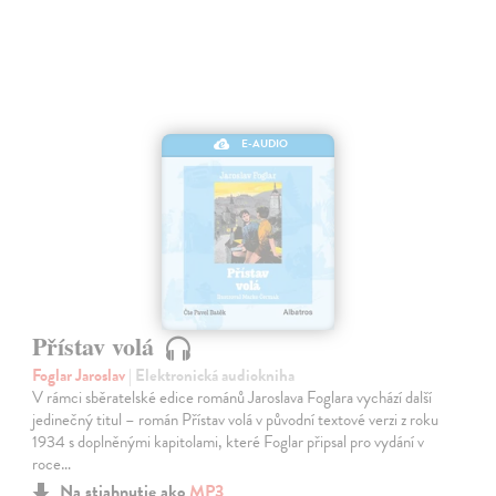
E-AUDIO
Přístav volá
Foglar Jaroslav
| Elektronická audiokniha
V rámci sběratelské edice románů Jaroslava Foglara vychází další
jedinečný titul – román Přístav volá v původní textové verzi z roku
1934 s doplněnými kapitolami, které Foglar připsal pro vydání v
roce…
Na stiahnutie ako
MP3