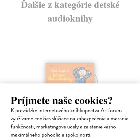
Ďalšie z kategórie detské
audioknihy
Príjmete naše cookies?
K prevádzke internetového kníhkupectva Artforum
Už zasa Emil z Lönnebergy - CD
využívame cookies slúžiace na zabezpečenie a meranie
(audiokniha)
funkčnosti, marketingové účely a zaistenie vášho
Lindgrenová Astrid
| Audiokniha na CD
maximálneho pohodlia a spokojnosti.
Ďalšie pokračovanie príbehov o malom šibalovi Emilovi, ktorého