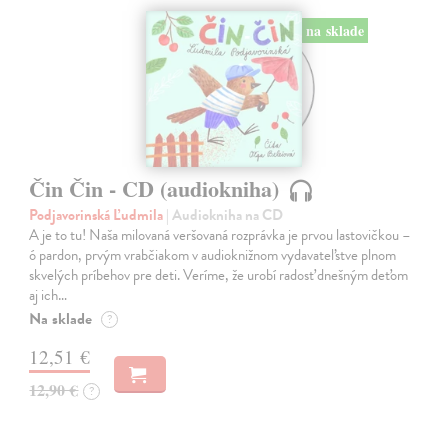
na sklade
Čin Čin - CD (audiokniha)
Podjavorinská Ľudmila
| Audiokniha na CD
A je to tu! Naša milovaná veršovaná rozprávka je prvou lastovičkou –
ó pardon, prvým vrabčiakom v audioknižnom vydavateľstve plnom
skvelých príbehov pre deti. Veríme, že urobí radosť dnešným deťom
aj ich…
Na sklade
?
12,51 €
12,90 €
?