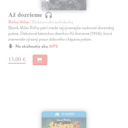
Až dozrieme
Rúfus Milan
| Elektronická audiokniha
Básnik Milan Rúfus patrí medzi najvýraznejšie osobnosti slovenskej
poézie. Debutoval básnickou zbierkou Až dozrieme (1956), ktorá
znamenala výrazný posun dobového chápania poézie.
Na stiahnutie ako
MP3
13,00 €
E-AUDIO