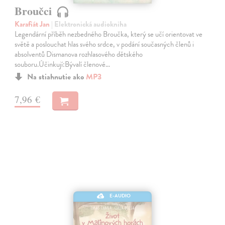
Broučci
Karafiát Jan
| Elektronická audiokniha
Legendární příběh nezbedného Broučka, který se učí orientovat ve
světě a poslouchat hlas svého srdce, v podání současných členů i
absolventů Dismanova rozhlasového dětského
souboru.Účinkují:Bývalí členové…
Na stiahnutie ako
MP3
7,96 €
E-AUDIO