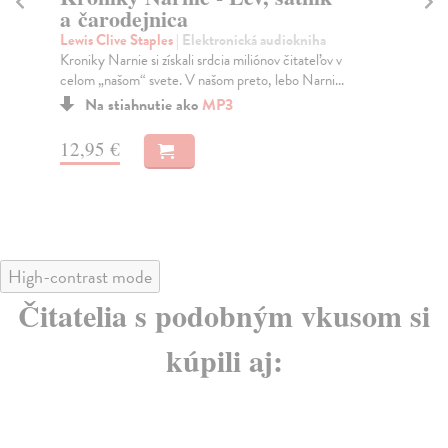
a čarodejnica
Lew
V K
Lewis Clive Staples
| Elektronická audiokniha
Nar
Kroniky Narnie si získali srdcia miliónov čitateľov v
celom „našom“ svete. V našom preto, lebo Narni...
Na stiahnutie ako
MP3
13
12,95 €
High-contrast mode
Čitatelia s podobným vkusom si
kúpili aj: