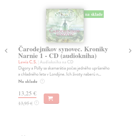
na sklade
Čarodejníkov synovec. Kroniky
K
Narnie 1 - CD (audiokniha)
Lew
V K
Lewis C.S.
| Audiokniha na CD
Nar
Digory a Polly sa skamarátia počas jedného upršaného
a chladného leta v Londýne. Ich životy naberú n...
Na sklade
?
13
13,25 €
13,95 €
?