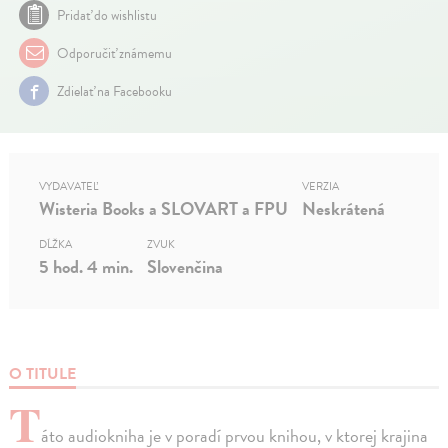
Pridať do wishlistu
Odporučiť známemu
Zdielať na Facebooku
VYDAVATEĽ
VERZIA
Wisteria Books a SLOVART a FPU
Neskrátená
DĹŽKA
ZVUK
5 hod. 4 min.
Slovenčina
O TITULE
T
áto audiokniha je v poradí prvou knihou, v ktorej krajina