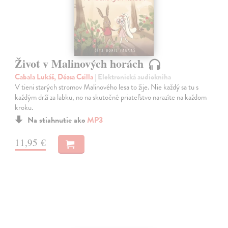
Život v Malinových horách
Cabala Lukáš, Dózsa Csilla
| Elektronická audiokniha
V tieni starých stromov Malinového lesa to žije. Nie každý sa tu s
každým drží za labku, no na skutočné priateľstvo narazíte na každom
kroku.
Na stiahnutie ako
MP3
11,95 €