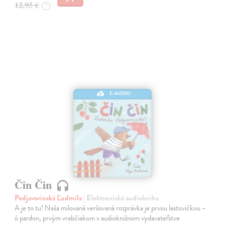
12,95 €
?
E-AUDIO
Čin Čin
Podjavorinská Ľudmila
| Elektronická audiokniha
A je to tu! Naša milovaná veršovaná rozprávka je prvou lastovičkou –
ó pardon, prvým vrabčiakom v audioknižnom vydavateľstve