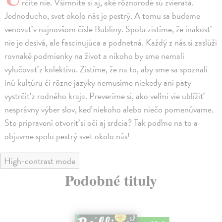
rčite nie. Všimnite si aj, aké rôznorodé sú zvieratá.
Jednoducho, svet okolo nás je pestrý. A tomu sa budeme
venovať v najnovšom čísle Bubliny. Spolu zistíme, že inakosť
nie je desivá, ale fascinujúca a podnetná. Každý z nás si zaslúži
rovnaké podmienky na život a nikoho by sme nemali
vylučovať z kolektívu. Zistíme, že na to, aby sme sa spoznali
inú kultúru či rôzne jazyky nemusíme niekedy ani päty
vystrčiť z rodného kraja. Preveríme si, ako veľmi vie ublížiť
nesprávny výber slov, keď niekoho alebo niečo pomenúvame.
Ste pripravení otvoriť si oči aj srdcia? Tak poďme na to a
objavme spolu pestrý svet okolo nás!
High-contrast mode
Podobné tituly