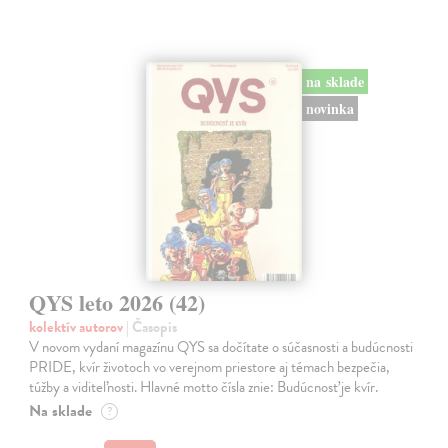
na sklade
novinka
QYS leto 2026 (42)
kolektív autorov
| Časopis
V novom vydaní magazínu QYS sa dočítate o súčasnosti a budúcnosti
PRIDE, kvír životoch vo verejnom priestore aj témach bezpečia,
túžby a viditeľnosti. Hlavné motto čísla znie: Budúcnosť je kvír.
Na sklade
?