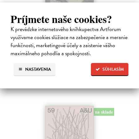
Príjmete naše cookies?
Romboid 1/2026
kolektív autorov
| Časopis
K prevádzke internetového kníhkupectva Artforum
Periodikum je určené predovšetkým literátom, prekladateľom,
využívame cookies slúžiace na zabezpečenie a meranie
kritikom a záujemcom o súčasnú slovenskú literatúru a umenie.
Vychádza v modernej edícii šesťkrát ročne, pričom v každom čísle
funkčnosti, marketingové účely a zaistenie vášho
publikuje súčasnú…
maximálneho pohodlia a spokojnosti.
Zasielame do 14 dní
NASTAVENIA
SÚHLASÍM
5,00 €
na sklade