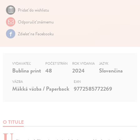
Pridať do wishlistu
Odporučiť známemu
Zdielať na Facebooku
VYDAVATEĽ
POČET STRÁN
ROK VYDANIA
JAZYK
Bublina print
48
2024
Slovenčina
VÄZBA
EAN
Mäkká väzba / Paperback
9772585772269
O TITULE
U