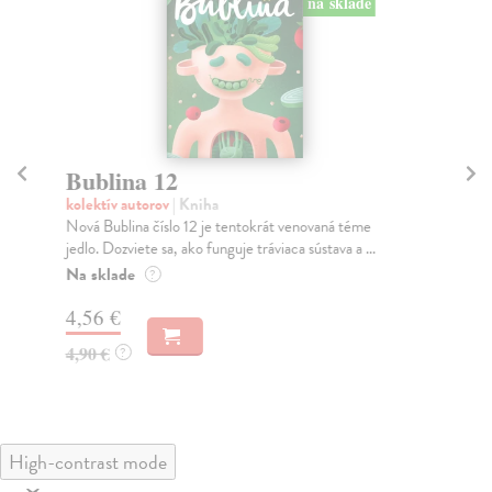
na sklade
Bublina 12
B
kolektív autorov
| Kniha
kol
Nová Bublina číslo 12 je tentokrát venovaná téme
Lab
jedlo. Dozviete sa, ako funguje tráviaca sústava a ...
lig
Na sklade
Na
?
4,56 €
4,
4,90 €
4,
?
High-contrast mode