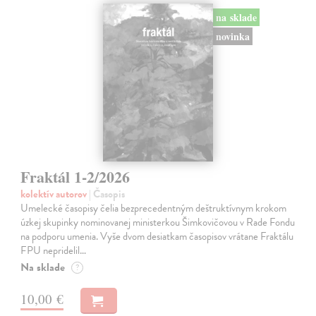
na sklade
novinka
Fraktál 1-2/2026
kolektív autorov
| Časopis
Umelecké časopisy čelia bezprecedentným deštruktívnym krokom
úzkej skupinky nominovanej ministerkou Šimkovičovou v Rade Fondu
na podporu umenia. Vyše dvom desiatkam časopisov vrátane Fraktálu
FPU nepridelil…
Na sklade
?
10,00 €