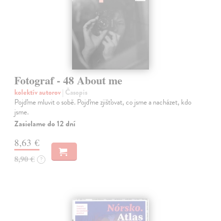
Fotograf - 48 About me
kolektív autorov
| Časopis
Pojďme mluvit o sobě. Pojďme zjišťovat, co jsme a nacházet, kdo
jsme.
Zasielame do 12 dní
8,63 €
8,90 €
?