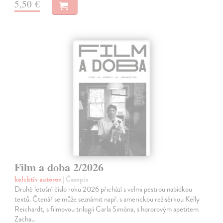
5,50 €
Film a doba 2/2026
kolektív autorov
| Časopis
Druhé letošní číslo roku 2026 přichází s velmi pestrou nabídkou
textů. Čtenář se může seznámit např. s americkou režisérkou Kelly
Reichardt, s filmovou trilogií Carla Simóna, s hororovým apetitem
Zacha…