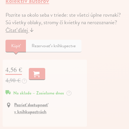
kolektív autorov
Pozrite sa okolo seba v triede: ste všetci úplne rovnakí?
Sú všetky oblaky, stromy či kvietky na nerozoznanie?
Čítať ďalej
↓
Kúpiť
Rezervovať v kníhkupectve
4,56 €
4,90 €
?
Na sklade – Zasielame dnes
?
Pozrieť dostupnosť
v kníhkupectvách