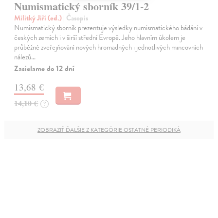
Numismatický sborník 39/1-2
Militký Jiří (ed.)
| Časopis
Numismatický sborník prezentuje výsledky numismatického bádání v
českých zemích i v širší střední Evropě. Jeho hlavním úkolem je
průběžné zveřejňování nových hromadných i jednotlivých mincovních
nálezů…
Zasielame do 12 dní
13,68 €
14,10 €
?
ZOBRAZIŤ ĎALŠIE Z KATEGÓRIE OSTATNÉ PERIODIKÁ