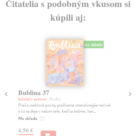
Čitatelia s podobným vkusom si
kúpili aj:
na sklade
Bublina 37
B
kolektív autorov
| Kniha
kol
Prečo niektoré pocity prežívame intenzívnejšie než iné
Na 
a čo sa deje v našom tele, keď sa tešíme, han...
sa,
Na sklade
Na
?
4,56 €
4,