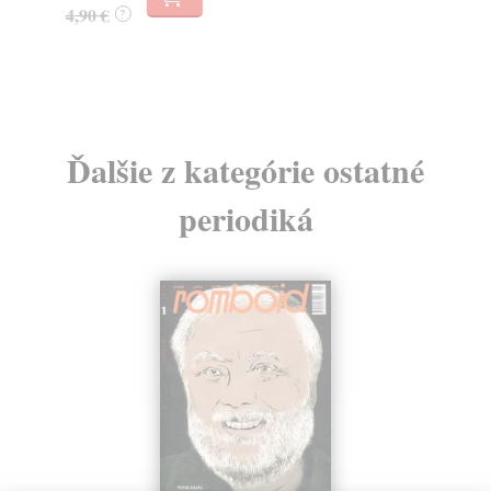
4,90 €
4,
?
Ďalšie z kategórie ostatné
periodiká