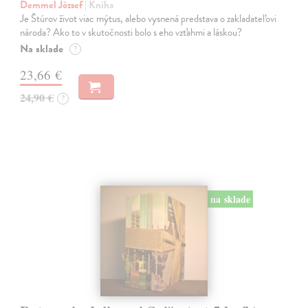
Demmel József
| Kniha
Je Štúrov život viac mýtus, alebo vysnená predstava o zakladateľovi
národa? Ako to v skutočnosti bolo s eho vzťahmi a láskou?
Na sklade
?
23,66 €
24,90 €
?
na sklade