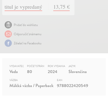
titul je vypredaný
13,75 €
Pridať do wishlistu
Odporučiť známemu
Zdielať na Facebooku
VYDAVATEĽ
POČET STRÁN
ROK VYDANIA
JAZYK
Veda
80
2024
Slovenčina
VÄZBA
EAN
Mäkká väzba / Paperback
9788022420549