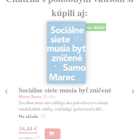
kúpili aj:
na sklade
Sociálne siete musia byť zničené
S
K
Marec Samo
| Kniha
Sociálne siete nám ubližujú ako jednotlivcom a kazia
Mik
medziľudské vzťahy, rozkladajú spoločnosť a def...
Mon
o k
Na sklade
?
Na
16,44 €
23
16,95 €
?