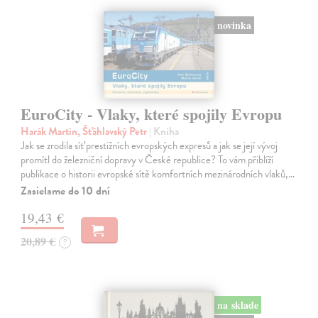
novinka
EuroCity - Vlaky, které spojily Evropu
Harák Martin, Šťáhlavský Petr
| Kniha
Jak se zrodila síť prestižních evropských expresů a jak se její vývoj
promítl do železniční dopravy v České republice? To vám přiblíží
publikace o historii evropské sítě komfortních mezinárodních vlaků,…
Zasielame do 10 dní
19,43 €
20,89 €
?
na sklade