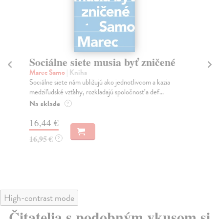
Sociálne siete musia byť zničené
S
K
Marec Samo
| Kniha
Sociálne siete nám ubližujú ako jednotlivcom a kazia
Mik
medziľudské vzťahy, rozkladajú spoločnosť a def...
Mon
o k
Na sklade
?
Na
16,44 €
23
16,95 €
?
24
High-contrast mode
Čitatelia s podobným vkusom si