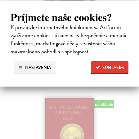
Studne mútne
Príjmete naše cookies?
Getting Peter
| Kniha
K prevádzke internetového kníhkupectva Artforum
Sú ikonickými postavami našej kultúry. Postavili im sochy a
pomenovali po nich ulice, majú svoje nespochybniteľné miesto v
využívame cookies slúžiace na zabezpečenie a meranie
lexikónoch literatúry aj učebniciach, slovenské moderné umenie sa
funkčnosti, marketingové účely a zaistenie vášho
bez nich nedá…
maximálneho pohodlia a spokojnosti.
Na sklade
?
23,66 €
NASTAVENIA
SÚHLASÍM
24,90 €
?
na sklade