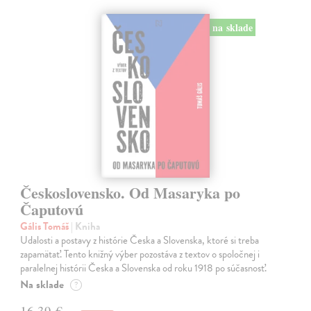
na sklade
Československo. Od Masaryka po
Čaputovú
Gális Tomáš
| Kniha
Udalosti a postavy z histórie Česka a Slovenska, ktoré si treba
zapamätať. Tento knižný výber pozostáva z textov o spoločnej i
paralelnej histórii Česka a Slovenska od roku 1918 po súčasnosť.
Na sklade
?
16,39 €