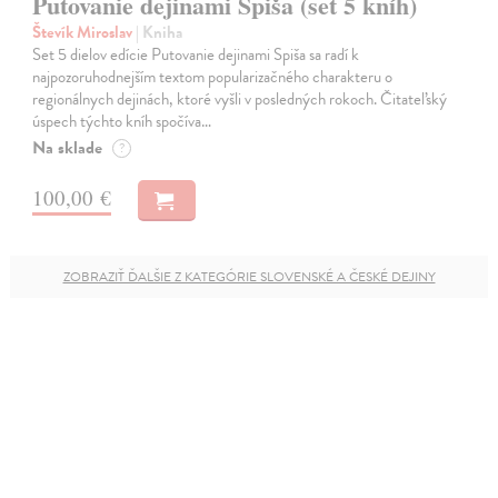
Putovanie dejinami Spiša (set 5 kníh)
Števík Miroslav
| Kniha
Set 5 dielov edície Putovanie dejinami Spiša sa radí k
najpozoruhodnejším textom popularizačného charakteru o
regionálnych dejinách, ktoré vyšli v posledných rokoch. Čitateľský
úspech týchto kníh spočíva…
Na sklade
?
100,00 €
ZOBRAZIŤ ĎALŠIE Z KATEGÓRIE SLOVENSKÉ A ČESKÉ DEJINY