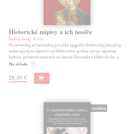
Historické nápisy a ich nosiče
Šedivý Juraj
| Kniha
Po nemeckej a francúzskej príručke epigrafie (historickej disciplíny
zaoberajúcej sa nápismi) vychádza tretia syntéza vývoja nápisovej
kultúry, primárne zameraná na územie Slovenska a blízke okolie, s…
Na sklade
?
28,30 €
novinka