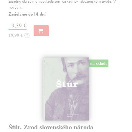
zásadný obrat v ich dovtedajšom cirkevno-náboženskom živote. V
nových…
Zasielame do 14 dní
19,39 €
19,99 €
?
na sklade
Štúr. Zrod slovenského národa