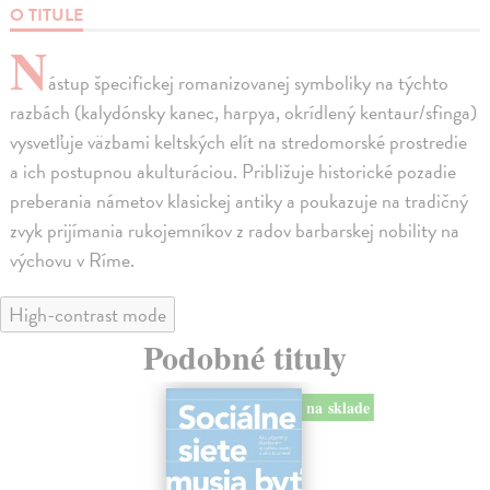
O TITULE
N
ástup špecifickej romanizovanej symboliky na týchto
razbách (kalydónsky kanec, harpya, okrídlený kentaur/sfinga)
vysvetľuje väzbami keltských elít na stredomorské prostredie
a ich postupnou akulturáciou. Približuje historické pozadie
preberania námetov klasickej antiky a poukazuje na tradičný
zvyk prijímania rukojemníkov z radov barbarskej nobility na
výchovu v Ríme.
High-contrast mode
Podobné tituly
na sklade