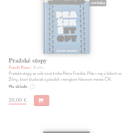
novinka
Pražské stopy
Frankl Peter
| Kniha
Pražské stopy sa volá nová kniha Petra Frankla. Píše v nej o židoch zo
Žiliny, ktorí študovali a pôsobili v terajšom hlavnom meste ČR.
Na sklade
?
20,00 €