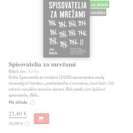
na sklade
novinka
Spisovatelia za mrežami
Bábik Ján
| Kniha
Kniha Spisovatelia za mrežami (2026) zaznamenáva osudy
slovenských literátov, prekladateľov a novinárov, ktorí boli v 50.
rokoch minulého storočia väznení. Boli medzi nimi špičkoví
spisovatelia, ďalší…
Na sklade
?
23,40 €
26,00 €
?