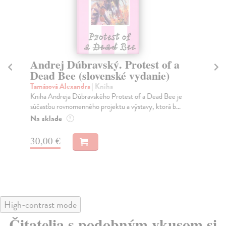
Andrej Dúbravský. Protest of a
O
Dead Bee (slovenské vydanie)
Br
Kni
Tamásová Alexandra
| Kniha
prí
Kniha Andreja Dúbravského Protest of a Dead Bee je
spr
súčasťou rovnomenného projektu a výstavy, ktorá b...
Na
Na sklade
?
27
30,00 €
29
High-contrast mode
Čitatelia s podobným vkusom si