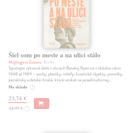
Šiel som po meste a na ulici stálo
Majlingová Zuzana
| Kniha
Spoznajte výtvarné diela v uliciach Banskej Bystrice z obdobia rokov
1948 až 1989 – sochy, plastiky, reliéfy, kinetické objekty, pomníky,
pamätníky a detské ihriská, ktoré vznikali na pozadí kultúrnej…
Na sklade
?
23,74 €
24,99 €
?