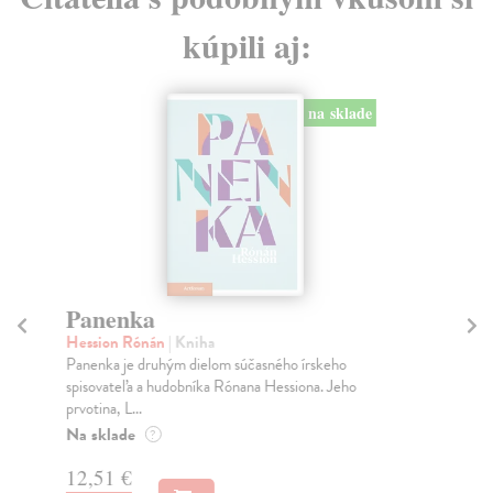
kúpili aj:
na sklade
Panenka
S
vi
Hession Rónán
| Kniha
li
Panenka je druhým dielom súčasného írskeho
spisovateľa a hudobníka Rónana Hessiona. Jeho
Mal
prvotina, L...
Ved
Na sklade
ume
?
Za
12,51 €