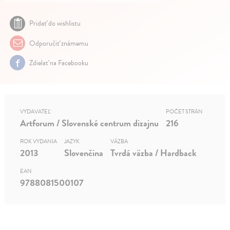
Pridať do wishlistu
Odporučiť známemu
Zdielať na Facebooku
VYDAVATEĽ
POČET STRÁN
Artforum / Slovenské centrum dizajnu
216
ROK VYDANIA
JAZYK
VÄZBA
2013
Slovenčina
Tvrdá väzba / Hardback
EAN
9788081500107