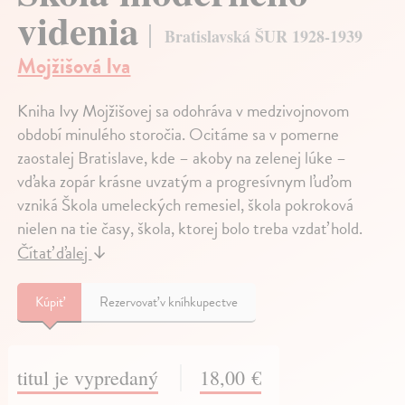
videnia
Bratislavská ŠUR 1928-1939
Mojžišová Iva
Kniha Ivy Mojžišovej sa odohráva v medzivojnovom
období minulého storočia. Ocitáme sa v pomerne
zaostalej Bratislave, kde – akoby na zelenej lúke –
vďaka zopár krásne uvzatým a progresívnym ľuďom
vzniká Škola umeleckých remesiel, škola pokroková
nielen na tie časy, škola, ktorej bolo treba vzdať hold.
Čítať ďalej
↓
Kúpiť
Rezervovať v kníhkupectve
titul je vypredaný
18,00 €