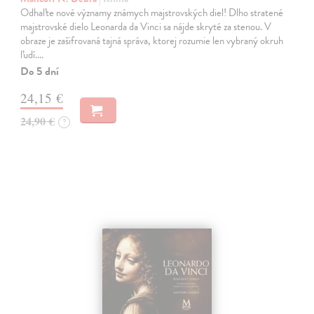
Odhaľte nové významy známych majstrovských diel! Dlho stratené
majstrovské dielo Leonarda da Vinci sa nájde skryté za stenou. V
obraze je zašifrovaná tajná správa, ktorej rozumie len vybraný okruh
ľudí.…
Do 5 dní
24,15 €
24,90 €
?