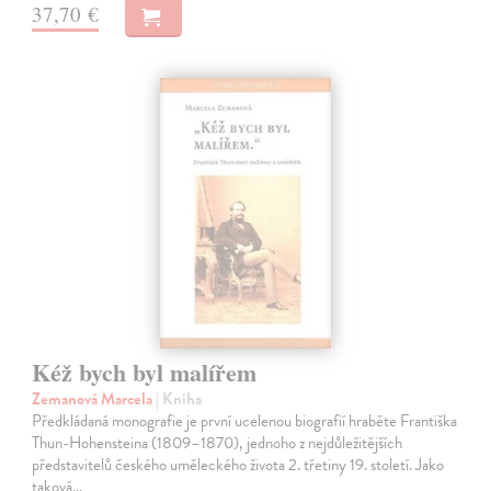
37,70 €
Kéž bych byl malířem
Zemanová Marcela
| Kniha
Předkládaná monografie je první ucelenou biografií hraběte Františka
Thun-Hohensteina (1809–1870), jednoho z nejdůležitějších
představitelů českého uměleckého života 2. třetiny 19. století. Jako
taková…