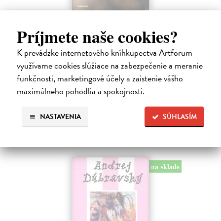
Posledná večera Leonarda z Vinci
Príjmete naše cookies?
Lajda Stano
| Kniha
Stano Lajda je súčasný slovenský maliar, ktorý niekoľko rokov
K prevádzke internetového kníhkupectva Artforum
systematicky pracoval na rekonštrukcii ikonickej Poslednej večere,
čo ho inšpirovalo k napísaniu tejto knihy. Odkrýva pred nami silné i
využívame cookies slúžiace na zabezpečenie a meranie
slabé…
funkčnosti, marketingové účely a zaistenie vášho
Na sklade
?
maximálneho pohodlia a spokojnosti.
31,92 €
NASTAVENIA
SÚHLASÍM
39,90 €
?
na sklade