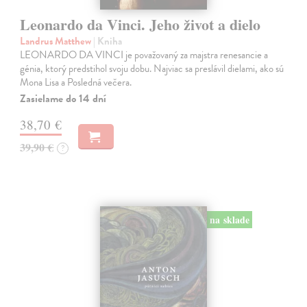
Leonardo da Vinci. Jeho život a dielo
Landrus Matthew
| Kniha
LEONARDO DA VINCI je považovaný za majstra renesancie a
génia, ktorý predstihol svoju dobu. Najviac sa preslávil dielami, ako sú
Mona Lisa a Posledná večera.
Zasielame do 14 dní
38,70 €
39,90 €
?
na sklade