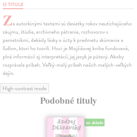
O TITULE
Z
a autorkinými textami sú desiatky rokov neutíchajúceho
záujmu, štúdia, archívneho pátrania, rozhovorov s
pamätníkmi, dekády lásky a úcty k predmetu skúmania a
ľuďom, ktorí ho tvorili. Hoci je Mojžišovej kniha fundovaná,
plná informácií aj interpretácií, jej jazyk je pútavý. Akoby
rozprávala príbeh. Veľký-malý príbeh našich malých-veľkých
dejín.
High-contrast mode
Podobné tituly
na sklade