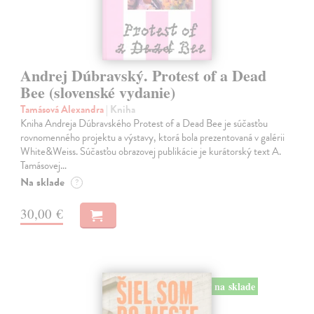
Andrej Dúbravský. Protest of a Dead
Bee (slovenské vydanie)
Tamásová Alexandra
| Kniha
Kniha Andreja Dúbravského Protest of a Dead Bee je súčasťou
rovnomenného projektu a výstavy, ktorá bola prezentovaná v galérii
White&Weiss. Súčasťou obrazovej publikácie je kurátorský text A.
Tamásovej…
Na sklade
?
30,00 €
na sklade