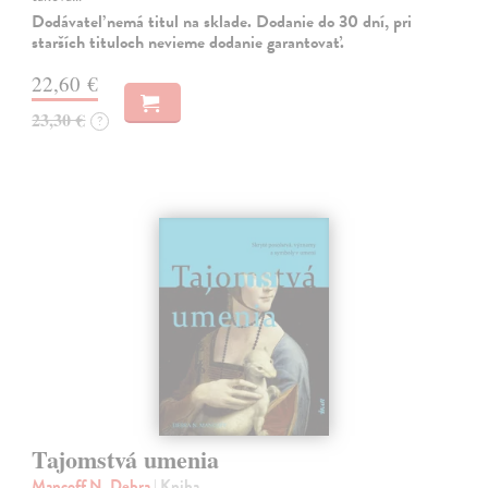
Dodávateľ nemá titul na sklade. Dodanie do 30 dní, pri
starších tituloch nevieme dodanie garantovať.
22,60 €
23,30 €
?
Tajomstvá umenia
Mancoff N. Debra
| Kniha