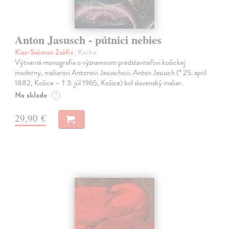
Anton Jasusch - pútnici nebies
Kiss-Széman Zsófia
| Kniha
Výtvarná monografia o významnom predstaviteľovi košickej
moderny, maliarovi Antonovi Jasuschovi. Anton Jasusch (* 25. apríl
1882, Košice – † 3. júl 1965, Košice) bol slovenský maliar.
Na sklade
?
29,90 €