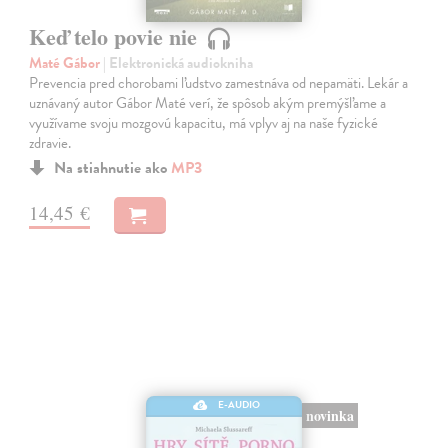
Keď telo povie nie
Maté Gábor
| Elektronická audiokniha
Prevencia pred chorobami ľudstvo zamestnáva od nepamäti. Lekár a
uznávaný autor Gábor Maté verí, že spôsob akým premýšľame a
využívame svoju mozgovú kapacitu, má vplyv aj na naše fyzické
zdravie.
Na stiahnutie ako
MP3
14,45 €
E-AUDIO
novinka