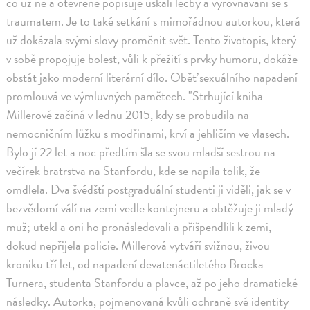
co už ne a otevřeně popisuje úskalí léčby a vyrovnávání se s
traumatem. Je to také setkání s mimořádnou autorkou, která
už dokázala svými slovy proměnit svět. Tento životopis, který
v sobě propojuje bolest, vůli k přežití s prvky humoru, dokáže
obstát jako moderní literární dílo. Oběť sexuálního napadení
promlouvá ve výmluvných pamětech. "Strhující kniha
Millerové začíná v lednu 2015, kdy se probudila na
nemocničním lůžku s modřinami, krví a jehličím ve vlasech.
Bylo jí 22 let a noc předtím šla se svou mladší sestrou na
večírek bratrstva na Stanfordu, kde se napila tolik, že
omdlela. Dva švédští postgraduální studenti ji viděli, jak se v
bezvědomí válí na zemi vedle kontejneru a obtěžuje ji mladý
muž; utekl a oni ho pronásledovali a přišpendlili k zemi,
dokud nepřijela policie. Millerová vytváří svižnou, živou
kroniku tří let, od napadení devatenáctiletého Brocka
Turnera, studenta Stanfordu a plavce, až po jeho dramatické
následky. Autorka, pojmenovaná kvůli ochraně své identity