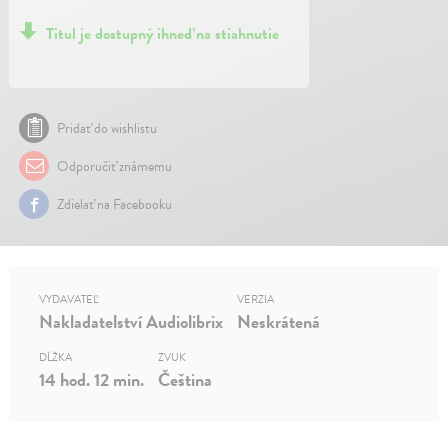
Titul je dostupný ihneď na stiahnutie
Pridať do wishlistu
Odporučiť známemu
Zdielať na Facebooku
VYDAVATEĽ
VERZIA
Nakladatelství Audiolibrix
Neskrátená
DĹŽKA
ZVUK
14 hod. 12 min.
Čeština