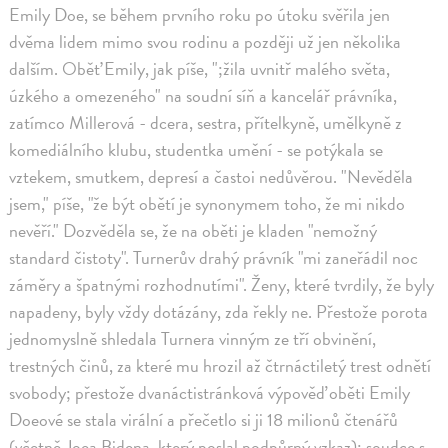
Emily Doe, se během prvního roku po útoku svěřila jen
dvěma lidem mimo svou rodinu a později už jen několika
dalším. Oběť Emily, jak píše, ";žila uvnitř malého světa,
úzkého a omezeného" na soudní síň a kancelář právníka,
zatímco Millerová - dcera, sestra, přítelkyně, umělkyně z
komediálního klubu, studentka umění - se potýkala se
vztekem, smutkem, depresí a častoi nedůvěrou. "Nevěděla
jsem," píše, "že být obětí je synonymem toho, že mi nikdo
nevěří." Dozvěděla se, že na oběti je kladen "nemožný
standard čistoty". Turnerův drahý právník "mi zaneřádil noc
záměry a špatnými rozhodnutími". Ženy, které tvrdily, že byly
napadeny, byly vždy dotázány, zda řekly ne. Přestože porota
jednomyslně shledala Turnera vinným ze tří obvinění,
trestných činů, za které mu hrozil až čtrnáctiletý trest odnětí
svobody; přestože dvanáctistránková výpověď oběti Emily
Doeové se stala virální a přečetlo si ji 18 milionů čtenářů
(včetně Joea Bidena, který poslal podpůrný vzkaz); soudce s