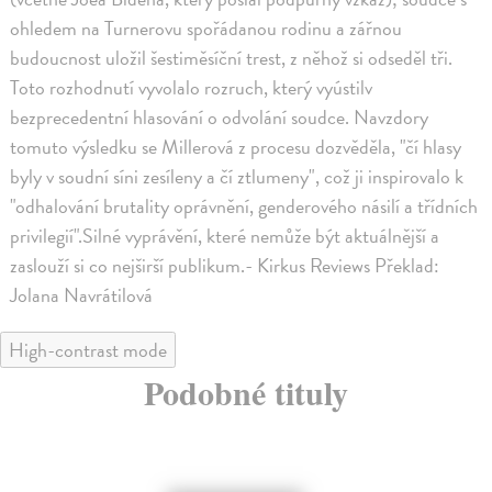
ohledem na Turnerovu spořádanou rodinu a zářnou
budoucnost uložil šestiměsíční trest, z něhož si odseděl tři.
Toto rozhodnutí vyvolalo rozruch, který vyústilv
bezprecedentní hlasování o odvolání soudce. Navzdory
tomuto výsledku se Millerová z procesu dozvěděla, "čí hlasy
byly v soudní síni zesíleny a čí ztlumeny", což ji inspirovalo k
"odhalování brutality oprávnění, genderového násilí a třídních
privilegií".Silné vyprávění, které nemůže být aktuálnější a
zaslouží si co nejširší publikum.- Kirkus Reviews Překlad:
Jolana Navrátilová
High-contrast mode
Podobné tituly