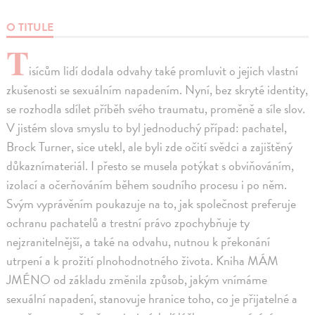
O TITULE
T
isícům lidí dodala odvahy také promluvit o jejich vlastní
zkušenosti se sexuálním napadením. Nyní, bez skryté identity,
se rozhodla sdílet příběh svého traumatu, proměně a síle slov.
V jistém slova smyslu to byl jednoduchý případ: pachatel,
Brock Turner, sice utekl, ale byli zde očití svědci a zajištěný
důkaznímateriál. I přesto se musela potýkat s obviňováním,
izolací a očerňováním během soudního procesu i po něm.
Svým vyprávěním poukazuje na to, jak společnost preferuje
ochranu pachatelů a trestní právo zpochybňuje ty
nejzranitelnější, a také na odvahu, nutnou k překonání
utrpení a k prožití plnohodnotného života. Kniha MÁM
JMÉNO od základu změnila způsob, jakým vnímáme
sexuální napadení, stanovuje hranice toho, co je přijatelné a