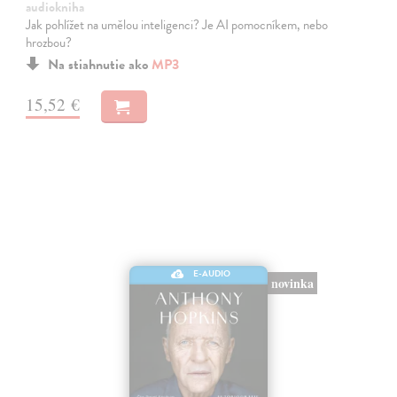
audiokniha
Jak pohlížet na umělou inteligenci? Je AI pomocníkem, nebo
hrozbou?
Na stiahnutie ako
MP3
15,52 €
E-AUDIO
novinka