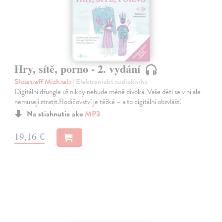
Hry, sítě, porno - 2. vydání
Slussareff Michaela
| Elektronická audiokniha
Digitální džungle už nikdy nebude méně divoká. Vaše děti se v ní ale
nemusejí ztratit.Rodičovství je těžké – a to digitální obzvlášť.
Na stiahnutie ako
MP3
19,16 €