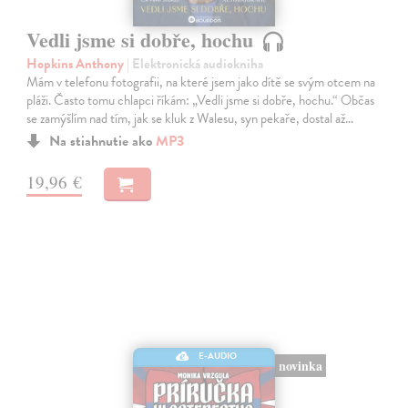
Vedli jsme si dobře, hochu
Hopkins Anthony
| Elektronická audiokniha
Mám v telefonu fotografii, na které jsem jako dítě se svým otcem na
pláži. Často tomu chlapci říkám: „Vedli jsme si dobře, hochu.“ Občas
se zamýšlím nad tím, jak se kluk z Walesu, syn pekaře, dostal až…
Na stiahnutie ako
MP3
19,96 €
E-AUDIO
novinka