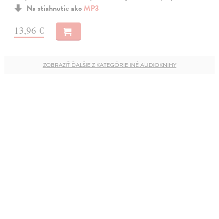
Na stiahnutie ako
MP3
13,96 €
ZOBRAZIŤ ĎALŠIE Z KATEGÓRIE INÉ AUDIOKNIHY