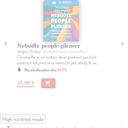
E-AUDIO
Nebuďte people-pleaser
De
Magee Hailey
| Elektronická audiokniha
Sc
Osvoboďte se od nutkání dávat přednost pocitům
Vaš
ostatních lidí před těmi vašimi.Už jste někdy šli na ...
gen
Na stiahnutie ako
MP3
15,96 €
15
High-contrast mode