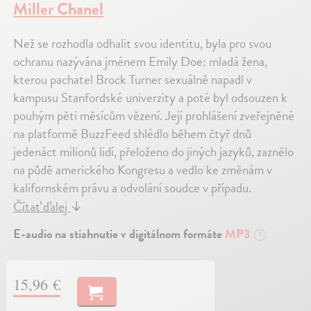
Miller Chanel
Než se rozhodla odhalit svou identitu, byla pro svou
ochranu nazývána jménem Emily Doe: mladá žena,
kterou pachatel Brock Turner sexuálně napadl v
kampusu Stanfordské univerzity a poté byl odsouzen k
pouhým pěti měsícům vězení. Její prohlášení zveřejněné
na platformě BuzzFeed shlédlo během čtyř dnů
jedenáct milionů lidí, přeloženo do jiných jazyků, zaznělo
na půdě amerického Kongresu a vedlo ke změnám v
kalifornském právu a odvolání soudce v případu.
Čítať ďalej
↓
E-audio na stiahnutie v digitálnom formáte
MP3
?
15,96 €