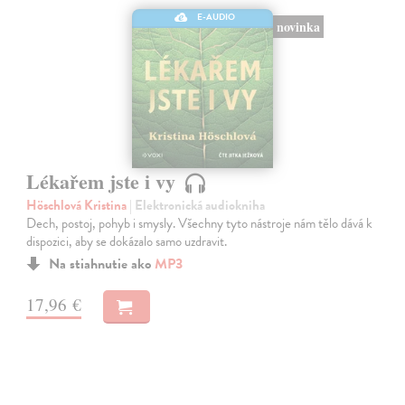
E-AUDIO
novinka
Lékařem jste i vy
Höschlová Kristina
| Elektronická audiokniha
Dech, postoj, pohyb i smysly. Všechny tyto nástroje nám tělo dává k
dispozici, aby se dokázalo samo uzdravit.
Na stiahnutie ako
MP3
17,96 €