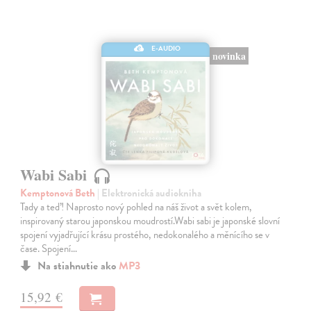
E-AUDIO
novinka
Wabi Sabi
Kemptonová Beth
| Elektronická audiokniha
Tady a teď! Naprosto nový pohled na náš život a svět kolem,
inspirovaný starou japonskou moudrostí.Wabi sabi je japonské slovní
spojení vyjadřující krásu prostého, nedokonalého a měnícího se v
čase. Spojení…
Na stiahnutie ako
MP3
15,92 €