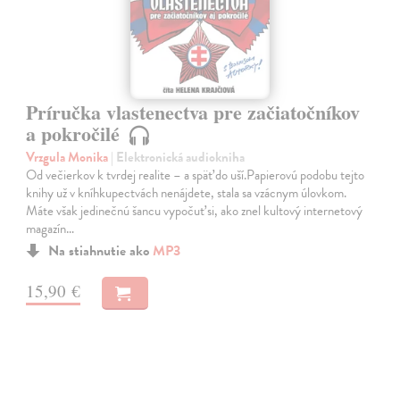
Príručka vlastenectva pre začiatočníkov
a pokročilé
Vrzgula Monika
| Elektronická audiokniha
Od večierkov k tvrdej realite – a späť do uší.Papierovú podobu tejto
knihy už v kníhkupectvách nenájdete, stala sa vzácnym úlovkom.
Máte však jedinečnú šancu vypočuť si, ako znel kultový internetový
magazín…
Na stiahnutie ako
MP3
15,90 €