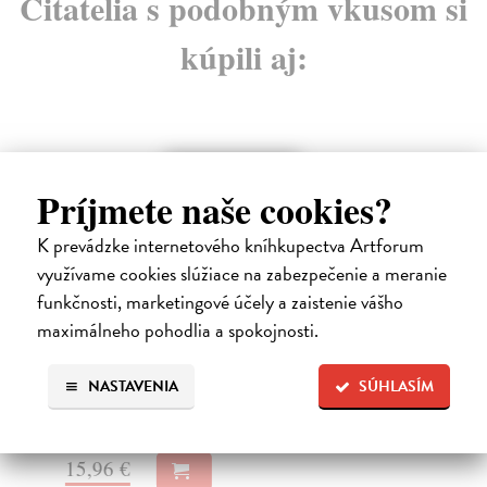
Čitatelia s podobným vkusom si
kúpili aj:
E-AUDIO
Príjmete naše cookies?
K prevádzke internetového kníhkupectva Artforum
využívame cookies slúžiace na zabezpečenie a meranie
funkčnosti, marketingové účely a zaistenie vášho
Nebuďte people-pleaser
De
maximálneho pohodlia a spokojnosti.
Magee Hailey
| Elektronická audiokniha
Sc
Osvoboďte se od nutkání dávat přednost pocitům
Vaš
NASTAVENIA
SÚHLASÍM
ostatních lidí před těmi vašimi.Už jste někdy šli na ...
gen
Na stiahnutie ako
MP3
15,96 €
15