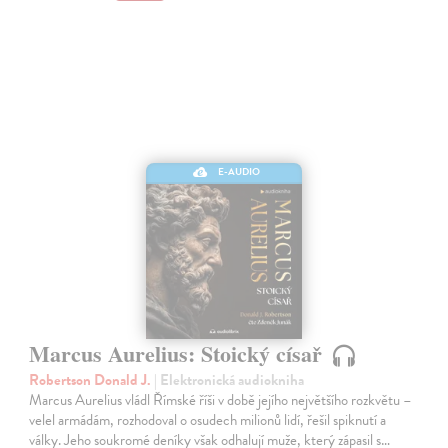
E-AUDIO
Marcus Aurelius: Stoický císař
Robertson Donald J.
| Elektronická audiokniha
Marcus Aurelius vládl Římské říši v době jejího největšího rozkvětu –
velel armádám, rozhodoval o osudech milionů lidí, řešil spiknutí a
války. Jeho soukromé deníky však odhalují muže, který zápasil s…