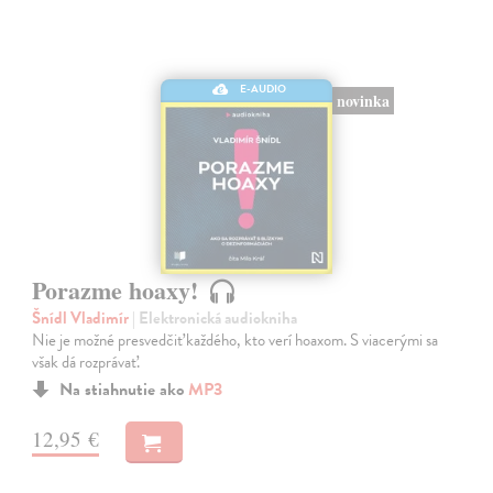
E-AUDIO
novinka
Porazme hoaxy!
Šnídl Vladimír
| Elektronická audiokniha
Nie je možné presvedčiť každého, kto verí hoaxom. S viacerými sa
však dá rozprávať.
Na stiahnutie ako
MP3
12,95 €