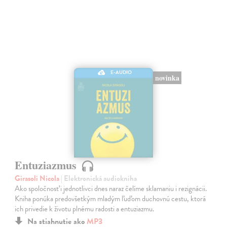
E-AUDIO
novinka
Entuziazmus
Girasoli Nicola
| Elektronická audiokniha
Ako spoločnosť i jednotlivci dnes naraz čelíme sklamaniu i rezignácii.
Kniha ponúka predovšetkým mladým ľuďom duchovnú cestu, ktorá
ich privedie k životu plnému radosti a entuziazmu.
Na stiahnutie ako
MP3