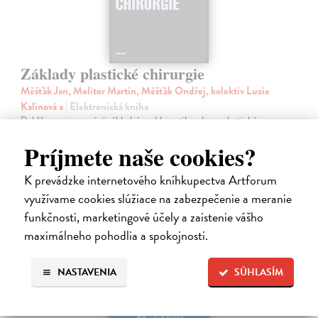
Základy plastické chirurgie
Měšťák Jan, Molitor Martin, Měšťák Ondřej, kolektiv Lucie
Kalinová a
| Elektronická kniha
Publikace zpracovává základní problematiku oboru plastické,
rekonstrukční a estetické chirurgie. Kolektiv autorů reaguje na
Príjmete naše cookies?
skutečnost, že v plastické chirurgii – stejně jako v ostatních
medicínských oborech…
K prevádzke internetového kníhkupectva Artforum
Na stiahnutie ako
PDF
využívame cookies slúžiace na zabezpečenie a meranie
10,00 €
funkčnosti, marketingové účely a zaistenie vášho
maximálneho pohodlia a spokojnosti.
NASTAVENIA
SÚHLASÍM
E-KNIHA