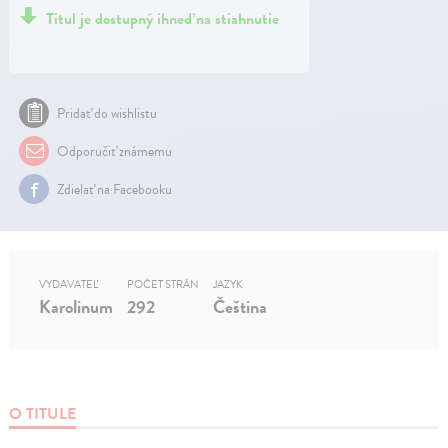
Titul je dostupný ihneď na stiahnutie
Pridať do wishlistu
Odporučiť známemu
Zdielať na Facebooku
VYDAVATEĽ
POČET STRÁN
JAZYK
Karolinum
292
Čeština
O TITULE