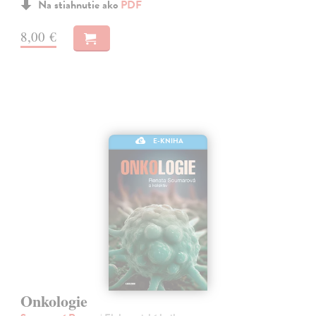
Na stiahnutie ako
PDF
8,00 €
E-KNIHA
Onkologie