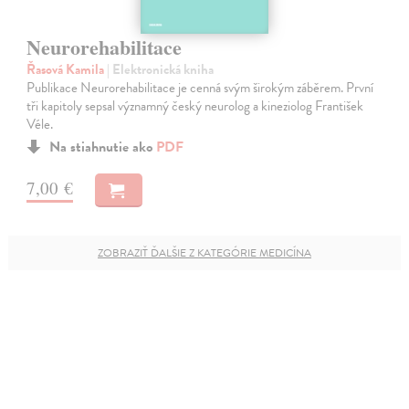
Neurorehabilitace
Řasová Kamila
| Elektronická kniha
Publikace Neurorehabilitace je cenná svým širokým záběrem. První
tři kapitoly sepsal významný český neurolog a kineziolog František
Véle.
Na stiahnutie ako
PDF
7,00 €
ZOBRAZIŤ ĎALŠIE Z KATEGÓRIE MEDICÍNA