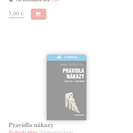
Na stiahnutie ako
PDF
5,00 €
E-KNIHA
Pravidla nákazy
Kucharski Adam
| Elektronická kniha