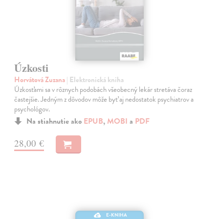
Úzkosti
Horvátová Zuzana
| Elektronická kniha
Úzkosťami sa v rôznych podobách všeobecný lekár stretáva čoraz
častejšie. Jedným z dôvodov môže byť aj nedostatok psychiatrov a
psychológov.
Na stiahnutie ako
EPUB
,
MOBI
a
PDF
28,00 €
E-KNIHA