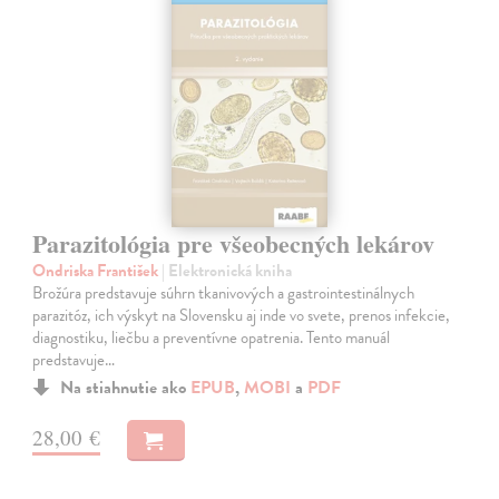
Parazitológia pre všeobecných lekárov
Ondriska František
| Elektronická kniha
Brožúra predstavuje súhrn tkanivových a gastrointestinálnych
parazitóz, ich výskyt na Slovensku aj inde vo svete, prenos infekcie,
diagnostiku, liečbu a preventívne opatrenia. Tento manuál
predstavuje…
Na stiahnutie ako
EPUB
,
MOBI
a
PDF
28,00 €