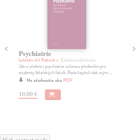
Psychiatrie
So
kolektív Jiří Raboch a
| Elektronická kniha
Pil
Jde o učebnici psychiatrie určenou především pro
Sou
studenty lékařských fakult. Řada kapitol však svým ...
se 
Na stiahnutie ako
PDF
10,00 €
15
High-contrast mode