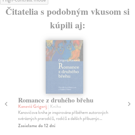
Čitatelia s podobným vkusom si
kúpili aj:
Romance z druhého břehu
Kanovič Grigorij
| Kniha
N
Kanovičova kniha je inspirována příběhem autorových
Př
svérázných prarodičů, rodičů a dalších příbuznýc...
Uče
Zasielame do 12 dní
lék