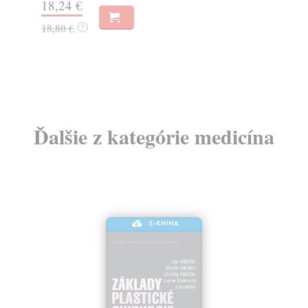
18,24 €
18,80 €
?
10
Ďalšie z kategórie medicína
E-KNIHA