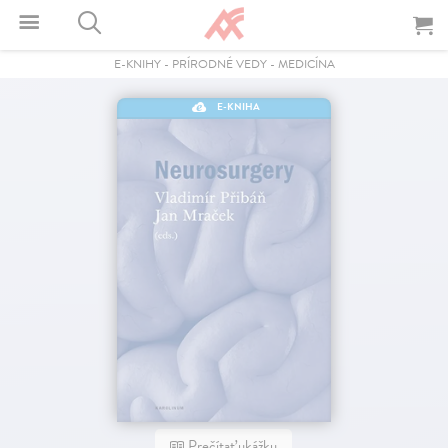
E-KNIHY
-
PRÍRODNÉ VEDY
-
MEDICÍNA
E-KNIHA
Prečítať ukážku