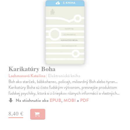
E-KNIHA
Karikatúry Boha
Lachmanová Kateřina
| Elektronická kniha
Boh ako starček, bábkoherec, policajt, milosrdný Boh alebo tyran...
Karikatúry Boha sú čisto ľudským výtvorom, presnejšie produktom
ľudskej psychiky, ktorá si z čriepkov rôznych informácií a vlastných…
Na stiahnutie ako
EPUB
,
MOBI
a
PDF
8,40 €