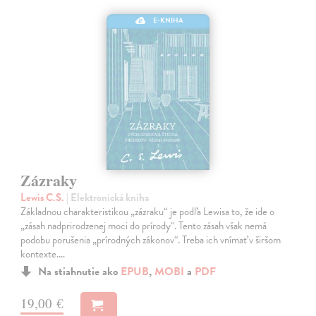
E-KNIHA
Zázraky
Lewis C.S.
| Elektronická kniha
Základnou charakteristikou „zázraku“ je podľa Lewisa to, že ide o
„zásah nadprirodzenej moci do prírody“. Tento zásah však nemá
podobu porušenia „prírodných zákonov“. Treba ich vnímať v širšom
kontexte.…
Na stiahnutie ako
EPUB
,
MOBI
a
PDF
19,00 €