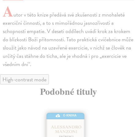
A
utor v této knize předává své zkušenosti z mnohaleté
exerciční činnosti, a to s mimořádnou jasnozřivostí a
schopností empatie. V deseti oddílech uvádí krok za krokem
do blízkosti Boží přítomnosti. Tato praktická cvičebnice může
sloužit jako návod na uzavřené exercicie, v nichž se člověk na
určitý čas stáhne do ticha, ale je vhodná i pro „exercicie ve
všedním dni“.
High-contrast mode
Podobné tituly
E-KNIHA