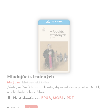
E-KNIHA
Hľadajúci stratených
Malý Jan
| Elektronická kniha
„Vedel, že Pán Boh mu určil cestu, aby našiel šťastie pri oltári. A cítil,
že jeho služba nebude ľahká.
Na stiahnutie ako
EPUB
,
MOBI
a
PDF