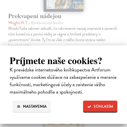
Prekvapení nádejou
Wright N.T.
| Elektronická kniha
Mnohí ľudia takmer zabudli, čo vzkriesenie naozaj znamená a zamenili
túto konečnú a pevnú nádej za vágne a hmlisté predstavy o
„posmrtnom“ živote. Ty?m sa však z nášho života stráca nielen
konečná nádej…
Na stiahnutie ako
EPUB
,
MOBI
a
PDF
Príjmete naše cookies?
10,90 €
K prevádzke internetového kníhkupectva Artforum
využívame cookies slúžiace na zabezpečenie a meranie
funkčnosti, marketingové účely a zaistenie vášho
maximálneho pohodlia a spokojnosti.
NASTAVENIA
SÚHLASÍM
E-KNIHA