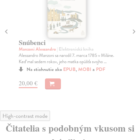
Mystické mesto Božie I - Počatie
Z
Mária od Ježiša z Agredy
| Elektronická kniha
Le
Prvý zo štyroch zväzkov diela Mystické mesto Božie s
Zák
názvom Počatie, ktorý z vnuknutia Matky Božej n...
to,
Na stiahnutie ako
EPUB
,
MOBI
a
PDF
14,90 €
19
High-contrast mode
Čitatelia s podobným vkusom si