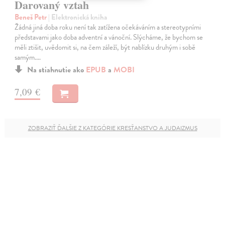
Darovaný vztah
Beneš Petr
| Elektronická kniha
Žádná jiná doba roku není tak zatížena očekáváním a stereotypními
představami jako doba adventní a vánoční. Slýcháme, že bychom se
měli ztišit, uvědomit si, na čem záleží, být nablízku druhým i sobě
samým.…
Na stiahnutie ako
EPUB
a
MOBI
7,09 €
ZOBRAZIŤ ĎALŠIE Z KATEGÓRIE KRESŤANSTVO A JUDAIZMUS