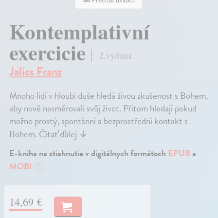
Prečítať ukážku
Kontemplativní
exercicie
2.vydání
Jalics Franz
Mnoho lidí v hloubi duše hledá živou zkušenost s Bohem,
aby nově nasměrovali svůj život. Přitom hledají pokud
možno prostý, spontánní a bezprostřední kontakt s
Bohem.
Čítať ďalej
↓
E-kniha na stiahnutie v digitálnych formátoch
EPUB
a
MOBI
?
14,69 €