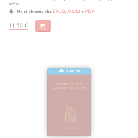
než to…
Na stiahnutie ako
EPUB
,
MOBI
a
PDF
11,50 €
E-KNIHA