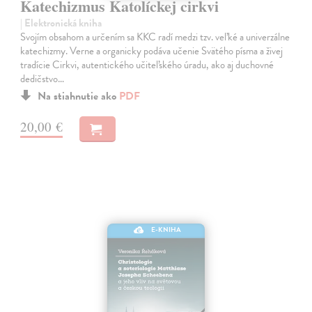
Katechizmus Katolíckej cirkvi
| Elektronická kniha
Svojím obsahom a určením sa KKC radí medzi tzv. veľké a univerzálne
katechizmy. Verne a organicky podáva učenie Svätého písma a živej
tradície Cirkvi, autentického učiteľského úradu, ako aj duchovné
dedičstvo…
Na stiahnutie ako
PDF
20,00 €
E-KNIHA