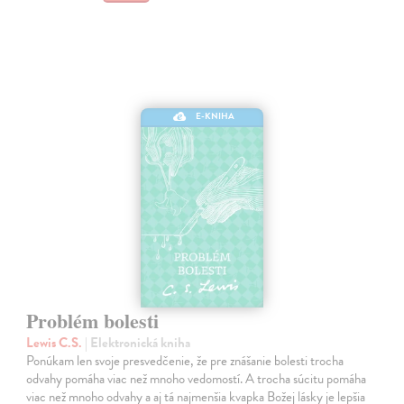
E-KNIHA
Problém bolesti
Lewis C.S.
| Elektronická kniha
Ponúkam len svoje presvedčenie, že pre znášanie bolesti trocha
odvahy pomáha viac než mnoho vedomostí. A trocha súcitu pomáha
viac než mnoho odvahy a aj tá najmenšia kvapka Božej lásky je lepšia