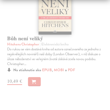
Bůh není veliký
Hitchens Christopher
| Elektronická kniha
Do rukou se vám dostává kniha od autora označovaného za jednoho z
nejskvělejších novinářů naší doby (London Observer), v níž diskuze o
úloze náboženství ve veřejném životě získává zcela novou podobu.
Christopher…
Na stiahnutie ako
EPUB
,
MOBI
a
PDF
10,49 €