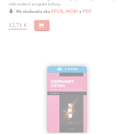
celé moderní evropské kultury.
Na stiahnutie ako
EPUB
,
MOBI
a
PDF
12,71 €
E-KNIHA