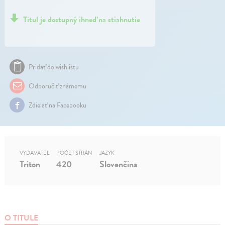
Titul je dostupný ihneď na stiahnutie
Pridať do wishlistu
Odporučiť známemu
Zdielať na Facebooku
VYDAVATEĽ
POČET STRÁN
JAZYK
Triton
420
Slovenčina
O TITULE