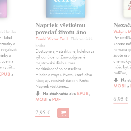
Napriek všetkému
Nezač
povedať životu áno
ická kniha
Wolynn 
c Rahul
Presvedčiv
Frankl Viktor Emil
| Elektronická
poznatky o
korene na
kniha
 regulovat
nemusia s
Dostupné aj v atraktívnej kolekcii za
mínky a
živote či 
výhodnú cenu! Znovuobjavené
 učení a
chemickýc
majstrovské dielo autora
me využít…
môžu byť ž
medzinárodného bestsellera
rodičov,…
EPUB
a
Hľadanie zmyslu života, ktoré dáva
Na st
nádej aj v neistých časoch. Kniha
MOBI
a
Napriek všetkému…
Na stiahnutie ako
EPUB
,
6,95 €
MOBI
a
PDF
7,95 €