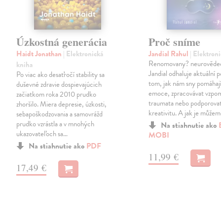
Úzkostná generácia
Proč sníme
Haidt Jonathan
| Elektronická
Jandial Rahul
| Elektron
Renomovany? neurověde
kniha
Jandial odhaluje aktuální 
Po viac ako desaťročí stability sa
tom, jak nám sny pomáhají
duševné zdravie dospievajúcich
emoce, zpracovávat vzpo
začiatkom roka 2010 prudko
traumata nebo podporovat
zhoršilo. Miera depresie, úzkosti,
kreativitu. A jak je může
sebapoškodzovania a samovrážd
prudko vzrástla a v mnohých
Na stiahnutie ako
ukazovateľoch sa…
MOBI
Na stiahnutie ako
PDF
11,99 €
17,49 €