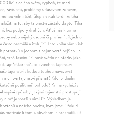
00 lidí z celého světa, vyplývá, že mezi
bice, závislosti, problémy s duševním zdravím,
mohou velmi tížit. Slepian však tvrdí, že tíha
aložit na to, aby tajemství zůstalo skryto. Tíha
sami, bez podpory druhých. Ať už nás k tomu
osoby nebo nějaký osobní či profesní cíl, jedno
je často osamělé a izolující. Tato kniha vám však
h poznatků o jednom z nejuniverzálnějších - a
, vrhá fascinující nové světlo na otázky jako
nost tajnůstkaření? Jsou všechna tajemství
naše tajemství s lidskou touhou navazovat
měli svá tajemství přiznat? Kdo je ideální
kutečně posílit naši pohodu? Kniha vychází z
ekvapivé způsoby, jakými tajemství prostupují
ky nimž je snazší s nimi žít. Výsledkem je
ich vztahů a našeho pocitu, kým jsme. "Pokud
nás motivuje k tomu, abychom je prozradili, už