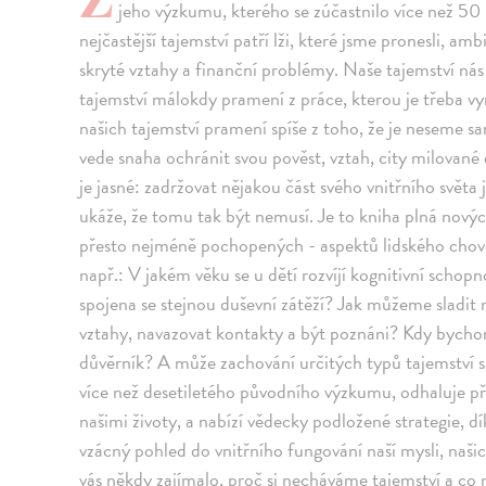
jeho výzkumu, kterého se zúčastnilo více než 50 0
nejčastější tajemství patří lži, které jsme pronesli, am
skryté vztahy a finanční problémy. Naše tajemství nás 
tajemství málokdy pramení z práce, kterou je třeba vyn
našich tajemství pramení spíše z toho, že je neseme 
vede snaha ochránit svou pověst, vztah, city milované 
je jasné: zadržovat nějakou část svého vnitřního světa 
ukáže, že tomu tak být nemusí. Je to kniha plná novýc
přesto nejméně pochopených - aspektů lidského chování
např.: V jakém věku se u dětí rozvíjí kognitivní schop
spojena se stejnou duševní zátěží? Jak můžeme sladit 
vztahy, navazovat kontakty a být poznáni? Kdy bychom 
důvěrník? A může zachování určitých typů tajemství s
více než desetiletého původního výzkumu, odhaluje př
našimi životy, a nabízí vědecky podložené strategie, dí
vzácný pohled do vnitřního fungování naší mysli, naš
vás někdy zajímalo, proč si necháváme tajemství a co 