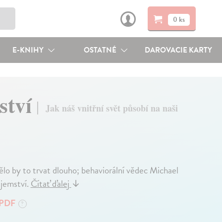
0 ks
E-KNIHY
OSTATNÉ
DAROVACIE KARTY
ství
Jak náš vnitřní svět působí na naši
lo by to trvat dlouho; behaviorální vědec Michael
ajemství.
Čítať ďalej
↓
PDF
?