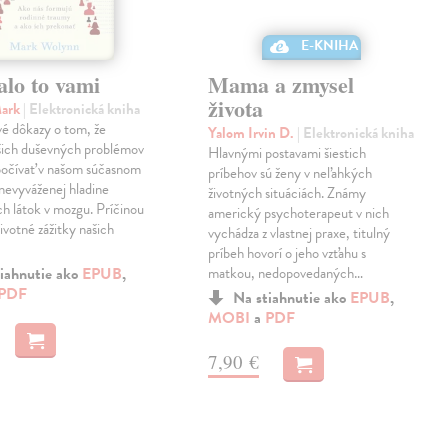
alo to vami
Mama a zmysel
života
Mark
| Elektronická kniha
é dôkazy o tom, že
Yalom Irvin D.
| Elektronická kniha
šich duševných problémov
Hlavnými postavami šiestich
počívať v našom súčasnom
príbehov sú ženy v neľahkých
v nevyváženej hladine
životných situáciách. Známy
h látok v mozgu. Príčinou
americký psychoterapeut v nich
ivotné zážitky našich
vychádza z vlastnej praxe, titulný
príbeh hovorí o jeho vzťahu s
iahnutie ako
EPUB
,
matkou, nedopovedaných…
PDF
Na stiahnutie ako
EPUB
,
MOBI
a
PDF
7,90 €