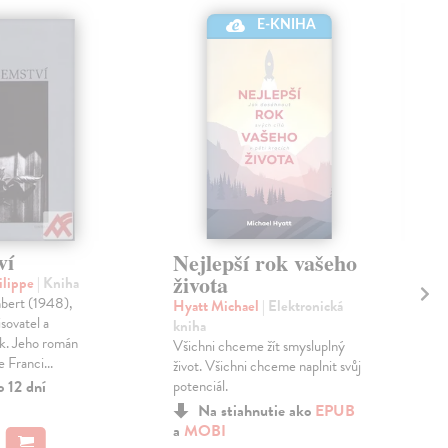
E-KNIHA
ví
St
Nejlepší rok vašeho
ta
života
ilippe
| Kniha
mbert (1948),
Mot
Hyatt Michael
| Elektronická
isovatel a
Mál
kniha
k. Jeho román
osud
Všichni chceme žít smysluplný
e Franci...
hna
život. Všichni chceme naplnit svůj
dok
o 12 dní
potenciál.
Zas
Na stiahnutie ako
EPUB
a
MOBI
22