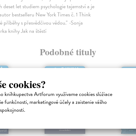
h deset let studiem psychologie tajemství a je
autor bestselleru New York Times č. 1 Think
vé příběhy s přesvědčivou vědou." -Sonja
rka knihy Jak na štěstí
Podobné tituly
HA
E-KNIHA
še cookies?
ho kníhkupectva Artforum využívame cookies slúžiace
e funkčnosti, marketingové účely a zaistenie vášho
spokojnosti.