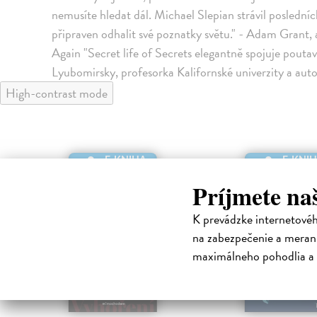
nemusíte hledat dál. Michael Slepian strávil posledníc
připraven odhalit své poznatky světu." - Adam Grant, 
Again "Secret life of Secrets elegantně spojuje pouta
Lyubomirsky, profesorka Kalifornské univerzity a auto
High-contrast mode
E-KNIHA
E-KNI
Príjmete na
K prevádzke internetové
na zabezpečenie a merani
maximálneho pohodlia a 