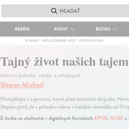
REBRÍK
KNIHY
BOOKS
E-KNIHY
-
SPOLOČENSKÉ VEDY
-
PSYCHOLÓGIA
Tajný život našich tajem
duševní pohodu, vztahy a sebepojetí
Slepian Michael
Přemýšlejte o tajemství, které před ostatními skrýváte. Nemě
Slepian zjistil, že v průměru máme v každém okamžiku až 13 t
E-kniha na stiahnutie v digitálnych formátoch
EPUB
,
MOBI
a