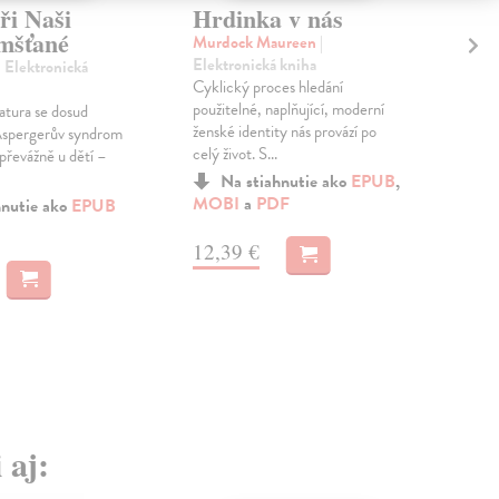
ři Naši
Hrdinka v nás
Řá
mšťané
Murdock Maureen
|
Pon
Elektronická kniha
kni
| Elektronická
Cyklický proces hledání
Exis
použitelné, naplňující, moderní
živo
atura se dosud
ženské identity nás provází po
výsl
Aspergerův syndrom
celý život. S...
č...
 převážně u dětí –
Na stiahnutie ako
EPUB
,
MOBI
a
PDF
a
M
hnutie ako
EPUB
12,39 €
12
 aj: