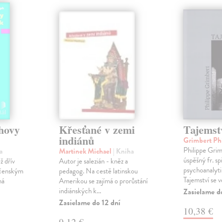
hovy
Křesťané v zemi
Tajemst
indiánů
Grimbert Ph
Philippe Gri
a
Martinek Michael
| Kniha
úspěšný fr. sp
ž dřív
Autor je salezián - kněz a
psychoanalyti
ečenským
pedagog. Na cestě latinskou
Tajemství se v
ná
Amerikou se zajímá o prorůstání
indiánských k...
Zasielame d
Zasielame do 12 dní
10,38 €
9,12 €