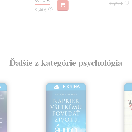
10,70 €
?
9,40 €
?
Ďalšie z kategórie psychológia
E-KNIHA
A