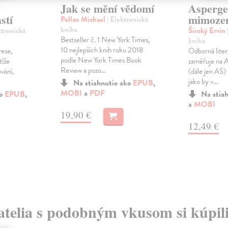
y
Jak se mění vědomí
Asperge
stí
mimoze
Pollan Michael
| Elektronická
kniha
ktronická
Široký Ervin
Bestseller č. 1 New York Times,
kniha
10 nejlepších knih roku 2018
rese,
Odborná liter
podle New York Times Book
tíže
zaměřuje na 
Review a pozo...
vání,
(dále jen AS)
jako by v...
Na stiahnutie ako
EPUB
,
MOBI
a
PDF
ko
EPUB
,
Na stia
a
MOBI
19,90 €
12,49 €
atelia s podobným vkusom si kúpili