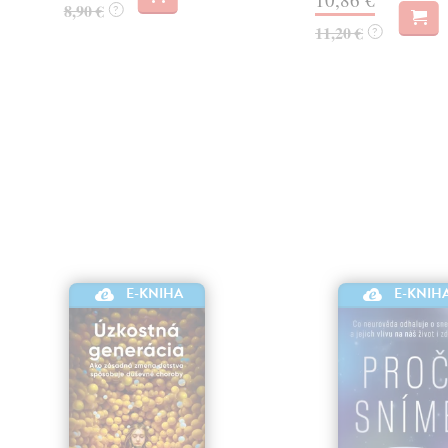
8,90 €
?
11,20 €
?
E-KNIHA
E-KNIH