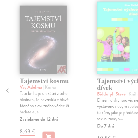
Tajemství kosmu
Tajemství výc
dívek
Vay Adelma
| Kniha
Tato kniha je unikátní z toho
Biddulph Steve
| Knih
hlediska, že nevznikla v hlavě
Dnešní dívky jsou víc ne
žádného slovutného vědce či
vystaveny novým spol
badatele, a...
é
tlakům, jako je předčas
sexualizace, v...
Zasielame do 12 dní
Do 7 dní
8,63 €
10,86 €