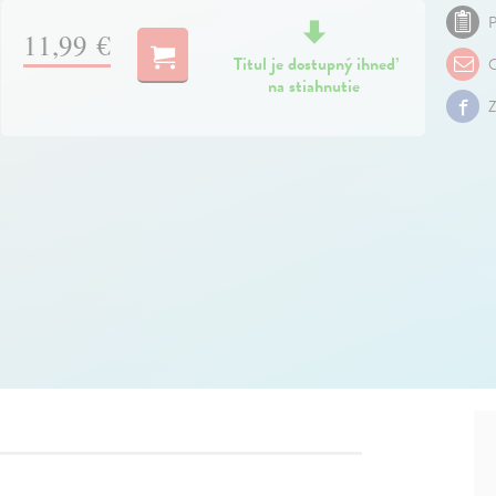
P
11,99 €
Titul je dostupný ihneď
O
na stiahnutie
Z