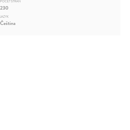
POČET STRÁN
230
JAZYK
Čeština