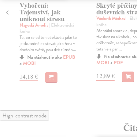
Vyhoření:
Skryté příčin
Tajemství, jak
duševních stra
uniknout stresu
Václavík Michael
| Ele
kniha
Nagoski Amelia
| Elektronická
Mentální anorexie, dep
kniha
ž
závislost na alkoholu, po
To, co se od žen očekává a jaké to
otěhotnět, sebepoškozo
je skutečně existovat jako žena v
tetanie a pani...
dnešním světě, jsou dvě různé v...
Na stiahnutie a
Na stiahnutie ako
EPUB
MOBI
a
PDF
a
MOBI
12,89 €
14,18 €
High-contrast mode
Čit