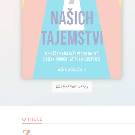
Prečítať ukážku
O TITULE
Z